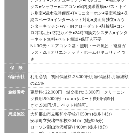
クス
シャワー
エアコン
室内洗濯置場
バス・トイ
レ別室
温水洗浄便座
TVモニターホン
浴室乾燥
収
納スペース
インターネット対応
洗面所独立
カウ
ンターキッチン
W・INクローゼット
駐輪場
コン
ロ2口以上
防犯カメラ
24時間換気システム
インタ
ーネット無料
ペット相談
保証人不要
NURO光・エアコン２基・照明・一坪風呂・複層ガ
ラス・ZEHオリエンテッド・ホームセキュリテイつ
き
保 険
－
保証会社
利用必須 初回保証料:25,000円月額保証料:月額総額
の2.5%
金銭備考
更新料: 22,000円
鍵交換代: 3,300円
クリーニン
グ費用:90,000円・ruumサポート費用(保険付
き):1,980円/月。ペット相談可。
周辺施設
大和郡山市立昭和小学校/1050m (徒歩14分)
安堵町立安堵中学校/2047m (徒歩26分)
ローソン郡山池沢町店/1400m (徒歩18分)