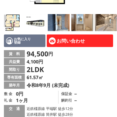
地図から探す
AcePlanner公式ライン
SNS
お気に入り
お問い合わせ
登録
スタッフ紹介
94,500
円
賃 料
リフォーム のことなら！
4,100円
共益費
2LDK
オーナー様へ
間取り
61.57㎡
専有面積
住宅型有料老人 Ｆｌｅｕｒａｇｅ
令和8年9月 (未完成)
築年月
店舗情報·アクセス
0円
－
敷 金
保証金
1ヶ月
－
礼 金
解約引
会社概要
交 通
近鉄橿原線 平端駅 徒歩12分
近鉄橿原線 筒井駅 徒歩28分