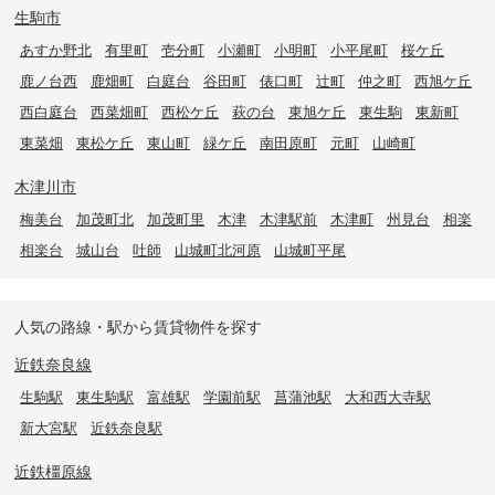
生駒市
あすか野北
有里町
壱分町
小瀬町
小明町
小平尾町
桜ケ丘
鹿ノ台西
鹿畑町
白庭台
谷田町
俵口町
辻町
仲之町
西旭ケ丘
西白庭台
西菜畑町
西松ケ丘
萩の台
東旭ケ丘
東生駒
東新町
東菜畑
東松ケ丘
東山町
緑ケ丘
南田原町
元町
山崎町
木津川市
梅美台
加茂町北
加茂町里
木津
木津駅前
木津町
州見台
相楽
相楽台
城山台
吐師
山城町北河原
山城町平尾
人気の路線・駅から賃貸物件を探す
近鉄奈良線
生駒駅
東生駒駅
富雄駅
学園前駅
菖蒲池駅
大和西大寺駅
新大宮駅
近鉄奈良駅
近鉄橿原線