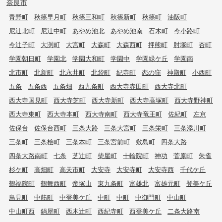
奈良市
青野町
秋篠早月町
秋篠三和町
秋篠新町
秋篠町
油阪町
尼辻北町
尼辻中町
あやめ池北
あやめ池南
石木町
今小路町
今辻子町
大渕町
大宮町
大森町
大森西町
押熊町
肘塚町
杏町
学園朝日町
学園北
学園大和町
学園中
学園緑ケ丘
学園南
北市町
北新町
北永井町
北袋町
紀寺町
恋の窪
神殿町
小西町
五条
五条西
五条畑
西九条町
西大寺赤田町
西大寺北町
西大寺国見町
西大寺芝町
西大寺新町
西大寺高塚町
西大寺野神町
西大寺東町
西大寺本町
西大寺南町
西大寺竜王町
佐紀町
左京
佐保台
佐保台西町
三条大路
三条大宮町
三条栄町
三条添川町
三条町
三条桧町
三条本町
三条宮前町
敷島町
四条大路
四条大路南町
七条
芝辻町
柴屋町
十輪院町
神功
菅原町
朱雀
杉ケ町
高畑町
高天市町
大安寺
大安寺町
大安寺西
千代ケ丘
鶴福院町
鶴舞西町
帝塚山
東九条町
富雄北
富雄元町
登美ケ丘
鳥見町
中筋町
中登美ケ丘
中町
中町
中御門町
中山町
中山町西
鍋屋町
西木辻町
西紀寺町
西登美ケ丘
二条大路南