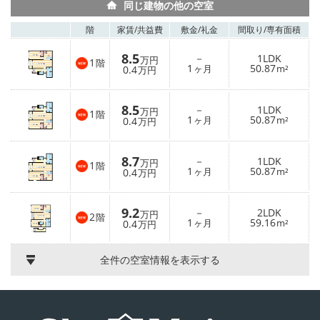
同じ建物の他の空室
階
家賃/
共益費
敷金/
礼金
間取り/
専有面積
8.5
－
1LDK
万円
1
階
1
50.87
0.4
ヶ月
m²
万円
8.5
－
1LDK
万円
1
階
1
50.87
0.4
ヶ月
m²
万円
8.7
－
1LDK
万円
1
階
1
50.87
0.4
ヶ月
m²
万円
9.2
－
2LDK
万円
2
階
1
59.16
0.4
ヶ月
m²
万円
全件の空室情報を表示する