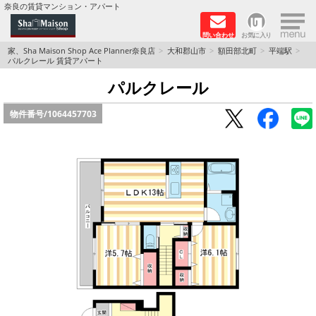
×
奈良の賃貸マンション・アパート
問い合わせ
お気に入り
TOPページ
家、Sha Maison Shop Ace Planner奈良店
大和郡山市
額田部北町
平端駅
パルクレール 賃貸アパート
Foreigners welcome！
パルクレール
物件番号/
1064457703
店長のおすすめ物件
おすすめ Sha Maison 特集
積水ハウス Sha Maison 特集 (奈良北部、木津川
市)
積水ハウス Sha Maison 特集 (奈良南部)
路線·駅から探す
地域から探す