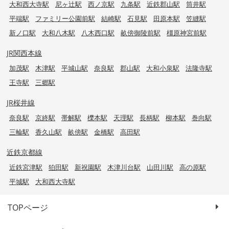
大和西大寺駅
尼ヶ辻駅
西ノ京駅
九条駅
近鉄郡山駅
筒井駅
平端駅
ファミリー公園前駅
結崎駅
石見駅
田原本駅
笠縫駅
新ノ口駅
大和八木駅
八木西口駅
畝傍御陵前駅
橿原神宮前駅
JR関西本線
加茂駅
木津駅
平城山駅
奈良駅
郡山駅
大和小泉駅
法隆寺駅
王寺駅
三郷駅
JR桜井線
奈良駅
京終駅
帯解駅
櫟本駅
天理駅
長柄駅
柳本駅
巻向駅
三輪駅
香久山駅
畝傍駅
金橋駅
高田駅
近鉄京都線
近鉄宮津駅
狛田駅
新祝園駅
木津川台駅
山田川駅
高の原駅
平城駅
大和西大寺駅
TOPページ