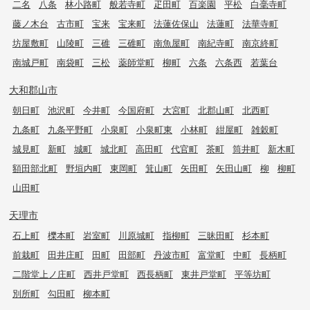
二名
八条
林小路町
般若寺町
疋田町
百楽園
平松
白毫寺町
藤ノ木台
古市町
宝来
宝来町
法蓮佐保山
法蓮町
法華寺町
坊屋敷町
山陵町
三碓
三碓町
南魚屋町
南紀寺町
南京終町
南城戸町
南袋町
三松
薬師堂町
柳町
六条
六条西
若葉台
大和郡山市
朝日町
池沢町
今井町
今国府町
大宮町
北郡山町
北西町
九条町
九条平野町
小泉町
小泉町東
小林町
紺屋町
雑穀町
城見町
新町
城町
城北町
高田町
代官町
茶町
筒井町
新木町
額田部北町
野垣内町
東岡町
箕山町
矢田町
矢田山町
柳
柳町
山田町
天理市
石上町
櫟本町
岩室町
川原城町
指柳町
三昧田町
杉本町
前栽町
田井庄町
田町
田部町
丹波市町
富堂町
中町
長柄町
二階堂上ノ庄町
西井戸堂町
西長柄町
東井戸堂町
平等坊町
別所町
勾田町
柳本町