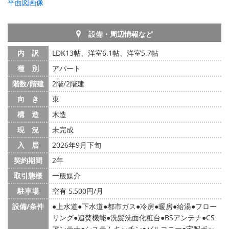
平面図画像
設備・周辺情報など
内 訳
LDK13帖、洋室6.1帖、洋室5.7帖
種 別
アパート
階数/階建
2階/2階建
向 き
東
構 造
木造
現 況
未完成
入 居
2026年9月下旬
契約期間
2年
取引態様
一般媒介
駐車場
空有 5,500円/月
設備/条件
上水道
下水道
都市ガス
冷房
暖房
給湯
フロー
リング
追焚機能
洗髪洗面化粧台
BSアンテナ
CS
アンテナ
システムキッチン
バルコニー
宅配ボッ