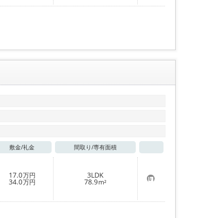
入
り
登
録
敷金/
礼金
間取り/
専有面積
お気に入り
17.0
3LDK
万円
お
34.0
78.9
万円
m²
気
に
入
り
登