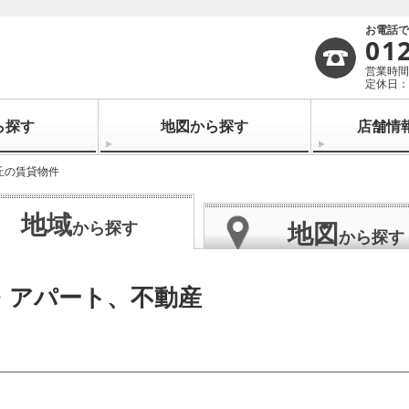
お電話
01
営業時間：
定休日：
ら探す
地図から探す
店舗情
丘の賃貸物件
地域
地図
から探す
から探す
・アパート、不動産