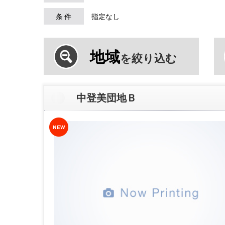
条 件
指定なし
地域
を絞り込む
中登美団地Ｂ