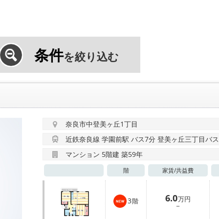
条件
を絞り込む
奈良市中登美ヶ丘1丁目
近鉄奈良線 学園前駅 バス7分 登美ヶ丘三丁目バス
マンション 5階建 築59年
階
家賃/
共益費
6.0
万円
3
階
－