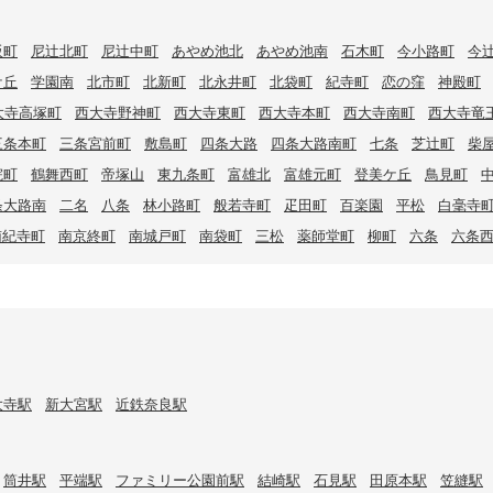
阪町
尼辻北町
尼辻中町
あやめ池北
あやめ池南
石木町
今小路町
今
ケ丘
学園南
北市町
北新町
北永井町
北袋町
紀寺町
恋の窪
神殿町
大寺高塚町
西大寺野神町
西大寺東町
西大寺本町
西大寺南町
西大寺竜
三条本町
三条宮前町
敷島町
四条大路
四条大路南町
七条
芝辻町
柴
院町
鶴舞西町
帝塚山
東九条町
富雄北
富雄元町
登美ケ丘
鳥見町
条大路南
二名
八条
林小路町
般若寺町
疋田町
百楽園
平松
白毫寺
南紀寺町
南京終町
南城戸町
南袋町
三松
薬師堂町
柳町
六条
六条
大寺駅
新大宮駅
近鉄奈良駅
筒井駅
平端駅
ファミリー公園前駅
結崎駅
石見駅
田原本駅
笠縫駅