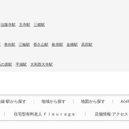
法隆寺駅
王寺駅
三郷駅
駅
巻向駅
三輪駅
香久山駅
畝傍駅
金橋駅
高田駅
高の原駅
平城駅
大和西大寺駅
路線·駅から探す
地域から探す
地図から探す
Ace
住宅型有料老人 Ｆｌｅｕｒａｇｅ
店舗情報·アクセス