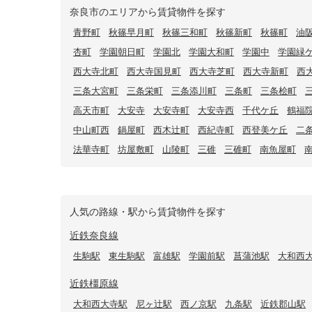
奈良市のエリアから賃貸物件を探す
青野町
秋篠早月町
秋篠三和町
秋篠新町
秋篠町
油
杏町
学園朝日町
学園北
学園大和町
学園中
学園緑
西大寺北町
西大寺国見町
西大寺芝町
西大寺新町
西
三条大宮町
三条栄町
三条添川町
三条町
三条桧町
高天市町
大安寺
大安寺町
大安寺西
千代ケ丘
鶴福
中山町西
鍋屋町
西木辻町
西紀寺町
西登美ケ丘
二
法華寺町
坊屋敷町
山陵町
三碓
三碓町
南魚屋町
人気の路線・駅から賃貸物件を探す
近鉄奈良線
生駒駅
東生駒駅
富雄駅
学園前駅
菖蒲池駅
大和西
近鉄橿原線
大和西大寺駅
尼ヶ辻駅
西ノ京駅
九条駅
近鉄郡山駅