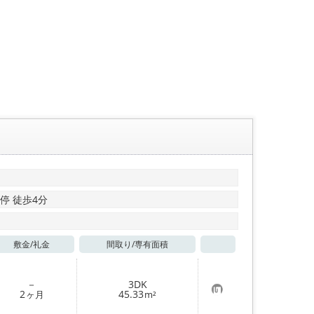
停 徒歩4分
敷金/
礼金
間取り/
専有面積
お気に入り
－
3DK
お
2
45.33
ヶ月
m²
気
に