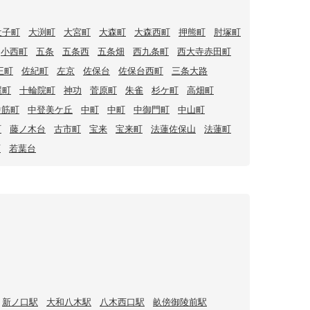
辻子町
大渕町
大宮町
大森町
大森西町
押熊町
肘塚町
小西町
五条
五条西
五条畑
西九条町
西大寺赤田町
王町
佐紀町
左京
佐保台
佐保台西町
三条大路
屋町
十輪院町
神功
菅原町
朱雀
杉ケ町
高畑町
中筋町
中登美ケ丘
中町
中町
中御門町
中山町
町
藤ノ木台
古市町
宝来
宝来町
法蓮佐保山
法蓮町
西
若葉台
新ノ口駅
大和八木駅
八木西口駅
畝傍御陵前駅