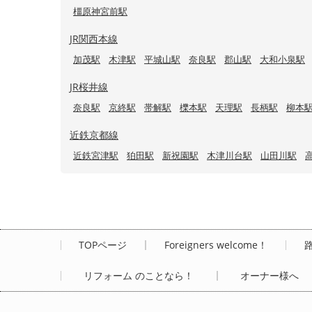
橿原神宮前駅
JR関西本線
加茂駅
木津駅
平城山駅
奈良駅
郡山駅
大和小泉駅
JR桜井線
奈良駅
京終駅
帯解駅
櫟本駅
天理駅
長柄駅
柳本
近鉄京都線
近鉄宮津駅
狛田駅
新祝園駅
木津川台駅
山田川駅
TOPページ
Foreigners welcome！
リフォーム のことなら！
オーナー様へ