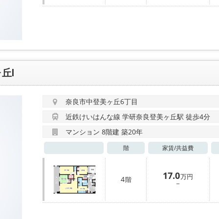
丘Ⅰ
奈良市中登美ヶ丘6丁目
近鉄けいはんな線 学研奈良登美ヶ丘駅 徒歩4分
マンション 8階建 築20年
階
家賃/
共益費
17.0
万円
4
階
－