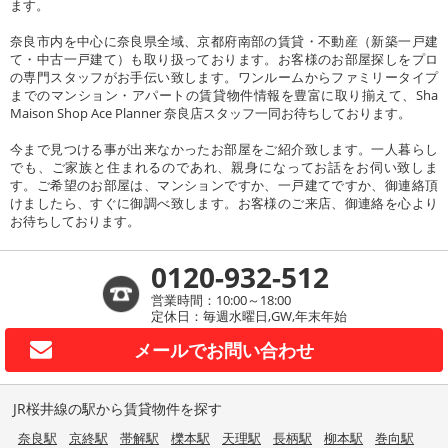
ます。
奈良市内を中心に奈良県全域、京都府南部の賃貸・不動産（新築一戸建
て・中古一戸建て）も取り扱っております。お客様のお部屋探しをプロ
の専門スタッフがお手伝い致します。ワンルームからファミリータイプ
までのマンション・アパートの賃貸物件情報を豊富に取り揃えて、Sha
Maison Shop Ace Planner 奈良店スタッフ一同お待ちしております。
今まで見つける事が出来なかったお部屋をご紹介致します。一人暮らし
でも、ご家族と住まれるのであれ、親身になってお話をお伺い致しま
す。ご希望のお部屋は、マンションですか、一戸建てですか、御連絡頂
けましたら、すぐに御調べ致します。お客様のご来店、御連絡を心より
お待ちしております。
0120-932-512
営業時間：10:00～18:00
定休日：毎週水曜日,GW,年末年始
メールで
お問い合わせ
JR桜井線の駅から賃貸物件を探す
奈良駅
京終駅
帯解駅
櫟本駅
天理駅
長柄駅
柳本駅
巻向駅