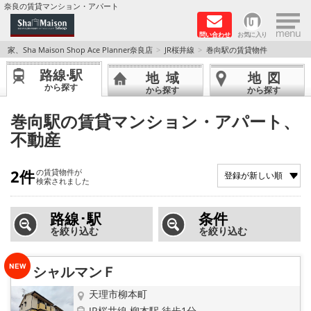
×
奈良の賃貸マンション・アパート
問い合わせ
お気に入り
TOPページ
家、Sha Maison Shop Ace Planner奈良店
JR桜井線
巻向駅の賃貸物件
路線·駅
地域
地図
Foreigners welcome！
から探す
から探す
から探す
店長のおすすめ物件
巻向駅の賃貸マンション・アパート、
不動産
おすすめ Sha Maison 特集
2件
の賃貸物件が
積水ハウス Sha Maison 特集 (奈良北部、木津川
検索されました
市)
路線･駅
条件
積水ハウス Sha Maison 特集 (奈良南部)
を絞り込む
を絞り込む
路線·駅から探す
シャルマンＦ
地域から探す
天理市柳本町
JR桜井線 柳本駅 徒歩1分