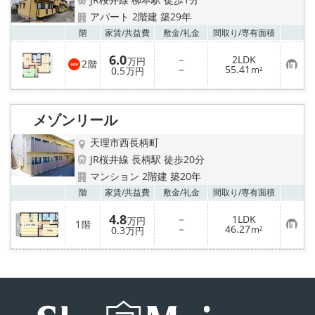
地図から探す
アパート 2階建 築29年
お気
階
家賃/
共益費
敷金/
礼金
間取り/
専有面積
AcePlanner公式ライン
6.0
－
2LDK
万円
2
階
お
－
55.41
0.5
m²
万円
気
SNS
に
入
り
スタッフ紹介
メゾンリール
登
録
天理市西長柄町
リフォーム のことなら！
JR桜井線 長柄駅 徒歩20分
マンション 2階建 築20年
オーナー様へ
お気
階
家賃/
共益費
敷金/
礼金
間取り/
専有面積
住宅型有料老人 Ｆｌｅｕｒａｇｅ
4.8
－
1LDK
万円
1
階
お
－
46.27
0.3
m²
万円
気
に
店舗情報·アクセス
入
り
登
会社概要
録