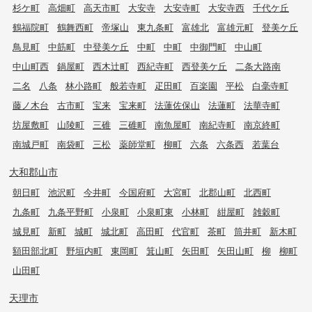
杉ケ町
高畑町
高天市町
大安寺
大安寺町
大安寺西
千代ケ丘
鶴福院町
鶴舞西町
帝塚山
東九条町
富雄北
富雄元町
登美ケ丘
鳥見町
中筋町
中登美ケ丘
中町
中町
中御門町
中山町
中山町西
鍋屋町
西木辻町
西紀寺町
西登美ケ丘
二条大路南
二名
八条
林小路町
般若寺町
疋田町
百楽園
平松
白毫寺町
藤ノ木台
古市町
宝来
宝来町
法蓮佐保山
法蓮町
法華寺町
坊屋敷町
山陵町
三碓
三碓町
南魚屋町
南紀寺町
南京終町
南城戸町
南袋町
三松
薬師堂町
柳町
六条
六条西
若葉台
大和郡山市
朝日町
池沢町
今井町
今国府町
大宮町
北郡山町
北西町
九条町
九条平野町
小泉町
小泉町東
小林町
紺屋町
雑穀町
城見町
新町
城町
城北町
高田町
代官町
茶町
筒井町
新木町
額田部北町
野垣内町
東岡町
箕山町
矢田町
矢田山町
柳
柳町
山田町
天理市