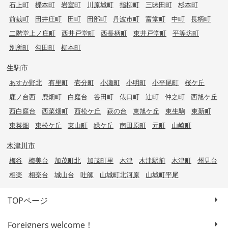
石上町
櫟本町
岩室町
川原城町
指柳町
三昧田町
杉本町
前栽町
田井庄町
田町
田部町
丹波市町
富堂町
中町
長柄町
二階堂上ノ庄町
西井戸堂町
西長柄町
東井戸堂町
平等坊町
別所町
勾田町
柳本町
生駒市
あすか野北
有里町
壱分町
小瀬町
小明町
小平尾町
桜ケ丘
鹿ノ台西
鹿畑町
白庭台
谷田町
俵口町
辻町
仲之町
西旭ケ丘
西白庭台
西菜畑町
西松ケ丘
萩の台
東旭ケ丘
東生駒
東新町
東菜畑
東松ケ丘
東山町
緑ケ丘
南田原町
元町
山崎町
木津川市
梅谷
梅美台
加茂町北
加茂町里
木津
木津駅前
木津町
州見台
相楽
相楽台
城山台
吐師
山城町北河原
山城町平尾
TOPページ
Foreigners welcome！