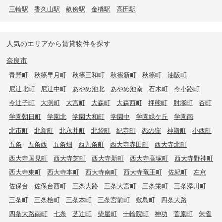
三輪駅
香久山駅
畝傍駅
金橋駅
高田駅
人気のエリアから賃貸物件を探す
奈良市
青野町
秋篠早月町
秋篠三和町
秋篠新町
秋篠町
油阪町
尼辻北町
尼辻中町
あやめ池北
あやめ池南
石木町
今小路町
今辻子町
大渕町
大宮町
大森町
大森西町
押熊町
肘塚町
杏町
学園朝日町
学園北
学園大和町
学園中
学園緑ケ丘
学園南
北市町
北新町
北永井町
北袋町
紀寺町
恋の窪
神殿町
小西町
五条
五条西
五条畑
西九条町
西大寺赤田町
西大寺北町
西大寺国見町
西大寺芝町
西大寺新町
西大寺高塚町
西大寺野神町
西大寺東町
西大寺本町
西大寺南町
西大寺竜王町
佐紀町
左京
佐保台
佐保台西町
三条大路
三条大宮町
三条栄町
三条添川町
三条町
三条桧町
三条本町
三条宮前町
敷島町
四条大路
四条大路南町
七条
芝辻町
柴屋町
十輪院町
神功
菅原町
朱雀