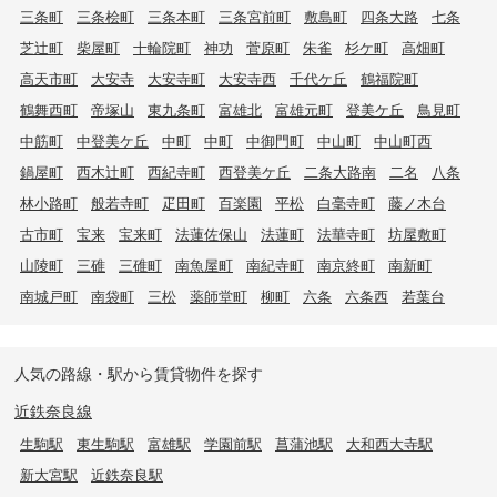
三条町
三条桧町
三条本町
三条宮前町
敷島町
四条大路
七条
芝辻町
柴屋町
十輪院町
神功
菅原町
朱雀
杉ケ町
高畑町
高天市町
大安寺
大安寺町
大安寺西
千代ケ丘
鶴福院町
鶴舞西町
帝塚山
東九条町
富雄北
富雄元町
登美ケ丘
鳥見町
中筋町
中登美ケ丘
中町
中町
中御門町
中山町
中山町西
鍋屋町
西木辻町
西紀寺町
西登美ケ丘
二条大路南
二名
八条
林小路町
般若寺町
疋田町
百楽園
平松
白毫寺町
藤ノ木台
古市町
宝来
宝来町
法蓮佐保山
法蓮町
法華寺町
坊屋敷町
山陵町
三碓
三碓町
南魚屋町
南紀寺町
南京終町
南新町
南城戸町
南袋町
三松
薬師堂町
柳町
六条
六条西
若葉台
人気の路線・駅から賃貸物件を探す
近鉄奈良線
生駒駅
東生駒駅
富雄駅
学園前駅
菖蒲池駅
大和西大寺駅
新大宮駅
近鉄奈良駅