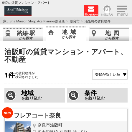
×
奈良の賃貸マンション・アパート
問い合わせ
お気に入り
TOPページ
家、Sha Maison Shop Ace Planner奈良店
奈良市
油阪町の賃貸物件
地域
路線·駅
地図
Foreigners welcome！
から探す
から探す
から探す
店長のおすすめ物件
油阪町の賃貸マンション・アパート、
不動産
おすすめ Sha Maison 特集
1件
の賃貸物件が
積水ハウス Sha Maison 特集 (奈良北部、木津川
検索されました
市)
地域
条件
積水ハウス Sha Maison 特集 (奈良南部)
を絞り込む
を絞り込む
路線·駅から探す
フレアコート奈良
地域から探す
奈良市油阪町
JR大和路線 奈良駅 徒歩5分