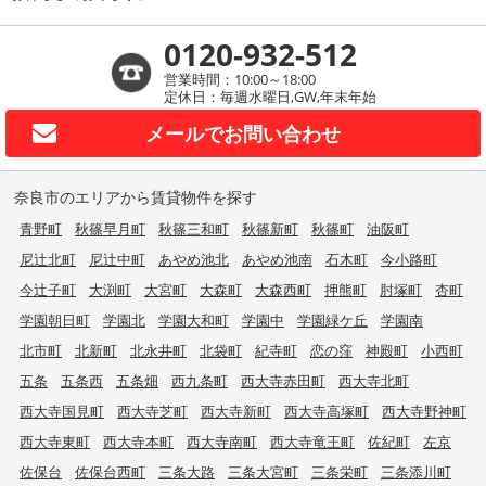
0120-932-512
営業時間：10:00～18:00
定休日：毎週水曜日,GW,年末年始
メールで
お問い合わせ
奈良市のエリアから賃貸物件を探す
青野町
秋篠早月町
秋篠三和町
秋篠新町
秋篠町
油阪町
尼辻北町
尼辻中町
あやめ池北
あやめ池南
石木町
今小路町
今辻子町
大渕町
大宮町
大森町
大森西町
押熊町
肘塚町
杏町
学園朝日町
学園北
学園大和町
学園中
学園緑ケ丘
学園南
北市町
北新町
北永井町
北袋町
紀寺町
恋の窪
神殿町
小西町
五条
五条西
五条畑
西九条町
西大寺赤田町
西大寺北町
西大寺国見町
西大寺芝町
西大寺新町
西大寺高塚町
西大寺野神町
西大寺東町
西大寺本町
西大寺南町
西大寺竜王町
佐紀町
左京
佐保台
佐保台西町
三条大路
三条大宮町
三条栄町
三条添川町