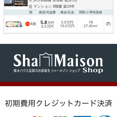
地図から探す
マンション 8階建 築20年
お気
階
家賃/
共益費
敷金/
礼金
間取り/
専有面積
AcePlanner公式ライン
5.8
5.0
1R
万円
万円
8
階
お
10.0
27.45
0.5
万円
m²
万円
気
SNS
に
入
り
スタッフ紹介
登
録
リフォーム のことなら！
オーナー様へ
住宅型有料老人 Ｆｌｅｕｒａｇｅ
店舗情報·アクセス
会社概要