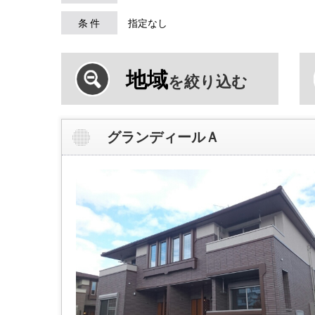
条 件
指定なし
地域
を絞り込む
グランディールＡ