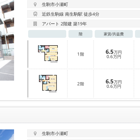
生駒市小瀬町
近鉄生駒線 南生駒駅 徒歩4分
アパート 2階建 築19年
階
家賃/
共益費
6.5
万円
1
階
0.6
万円
6.5
万円
2
階
0.6
万円
生駒市小瀬町