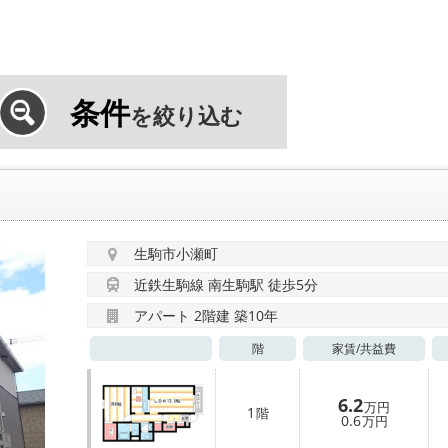
条件
を絞り込む
生駒市小瀬町
近鉄生駒線 南生駒駅 徒歩5分
アパート 2階建 築10年
階
家賃/
共益費
6.2
万円
1
階
0.6
万円