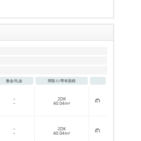
録
敷金/
礼金
間取り/
専有面積
お気に入り
－
2DK
お
－
40.04
m²
気
に
入
り
登
－
2DK
録
お
－
40.04
m²
気