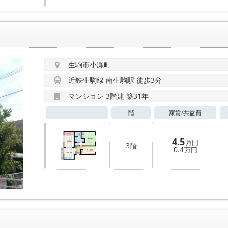
生駒市小瀬町
近鉄生駒線 南生駒駅 徒歩3分
マンション 3階建 築31年
階
家賃/
共益費
4.5
万円
3
階
0.4
万円