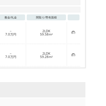
敷金/
礼金
間取り/
専有面積
お気に入り
－
2LDK
お
7.0
59.58
万円
m²
気
に
入
り
登
－
2LDK
録
お
7.0
59.28
万円
m²
気
に
入
り
登
録