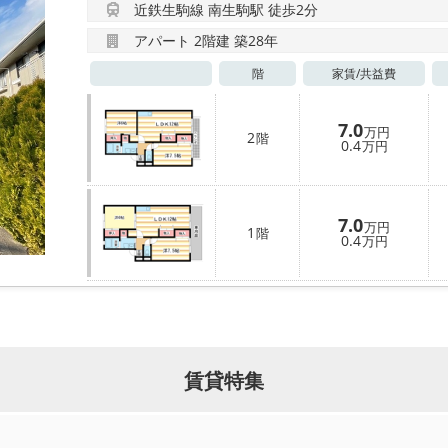
近鉄生駒線 南生駒駅 徒歩2分
アパート 2階建 築28年
階
家賃/
共益費
7.0
万円
2
階
0.4
万円
7.0
万円
1
階
0.4
万円
賃貸特集