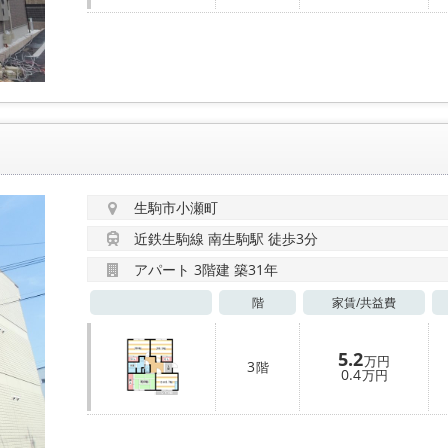
生駒市小瀬町
近鉄生駒線 南生駒駅 徒歩3分
アパート 3階建 築31年
階
家賃/
共益費
5.2
万円
3
階
0.4
万円