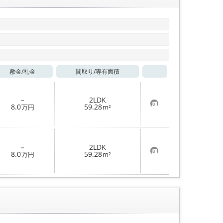
敷金/
礼金
間取り/
専有面積
お気に入り
－
2LDK
お
8.0
59.28
万円
m²
気
に
入
り
登
－
2LDK
録
お
8.0
59.28
万円
m²
気
に
入
り
登
録