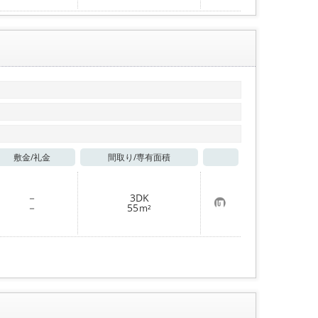
に
入
り
登
録
敷金/
礼金
間取り/
専有面積
お気に入り
－
3DK
お
－
55
m²
気
に
入
り
登
録