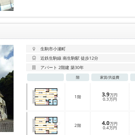
生駒市小瀬町
近鉄生駒線 南生駒駅 徒歩12分
アパート 2階建 築30年
階
家賃/
共益費
3.9
万円
1
階
0.3
万円
4.0
万円
2
階
0.4
万円