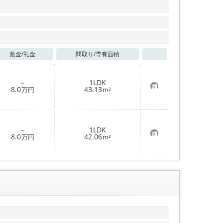
敷金/
礼金
間取り/
専有面積
お気に入り
－
1LDK
お
8.0
43.13
万円
m²
気
に
入
り
登
－
1LDK
録
お
8.0
42.06
万円
m²
気
に
入
り
登
録