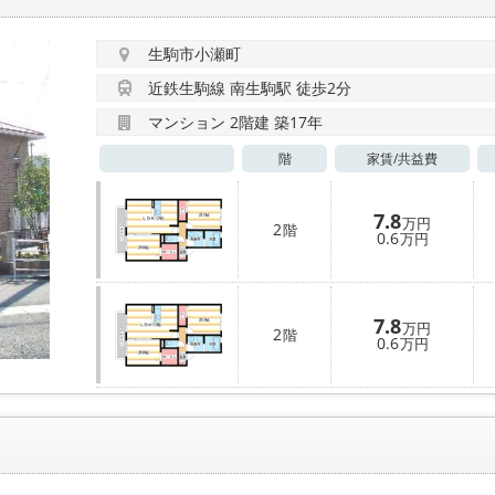
生駒市小瀬町
近鉄生駒線 南生駒駅 徒歩2分
マンション 2階建 築17年
階
家賃/
共益費
7.8
万円
2
階
0.6
万円
7.8
万円
2
階
0.6
万円