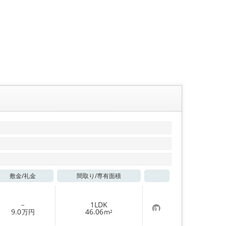
敷金/
礼金
間取り/
専有面積
お気に入り
－
1LDK
お
9.0
46.06
万円
m²
気
に