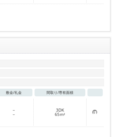
入
り
登
録
敷金/
礼金
間取り/
専有面積
お気に入り
－
3DK
お
－
65
m²
気
に
入
り
登