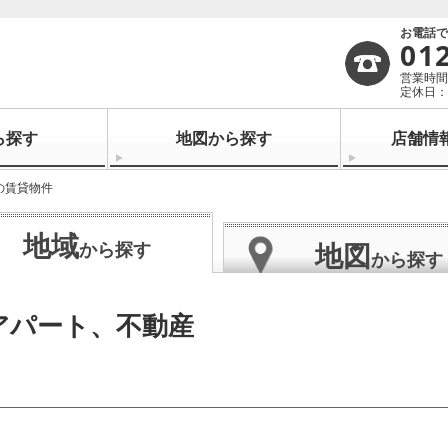
お電話
01
営業時間：
定休日：
ら探す
地図から探す
店舗情
の賃貸物件
地域
地図
から探す
から探す
アパート、不動産