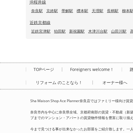
JR桜井線
奈良駅
京終駅
帯解駅
櫟本駅
天理駅
長柄駅
柳本
近鉄京都線
近鉄宮津駅
狛田駅
新祝園駅
木津川台駅
山田川駅
TOPページ
Foreigners welcome！
リフォーム のことなら！
オーナー様へ
Sha Maison Shop Ace Planner奈良店ではファ
奈良市内を中心に奈良県全域、京都府南部の賃貸・不動産（新
プまでのマンション・アパートの賃貸物件情報を豊富に取り揃えて、Sha 
今まで見つける事が出来なかったお部屋をご紹介致します。一