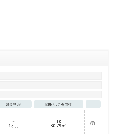
敷金/
礼金
間取り/
専有面積
お気に入り
－
1K
お
1
30.79
ヶ月
m²
気
に