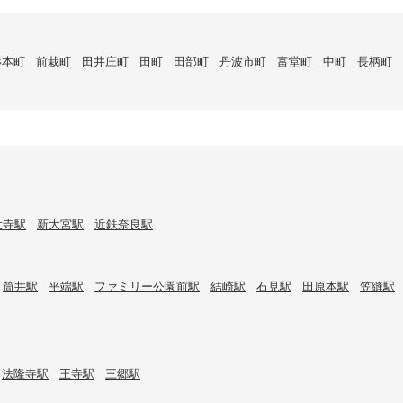
杉本町
前栽町
田井庄町
田町
田部町
丹波市町
富堂町
中町
長柄町
大寺駅
新大宮駅
近鉄奈良駅
筒井駅
平端駅
ファミリー公園前駅
結崎駅
石見駅
田原本駅
笠縫駅
法隆寺駅
王寺駅
三郷駅