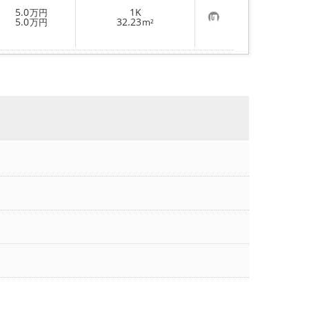
登
5.0
1K
万円
録
お
5.0
32.23
万円
m²
気
に
入
り
登
録