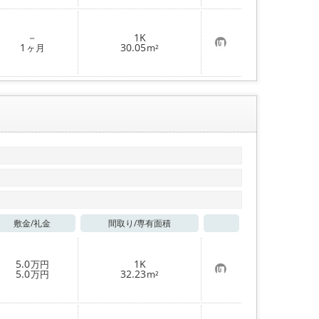
入
り
登
－
1K
録
お
1
30.05
ヶ月
m²
気
に
入
り
登
録
敷金/
礼金
間取り/
専有面積
お気に入り
5.0
1K
万円
お
5.0
32.23
万円
m²
気
に
入
り