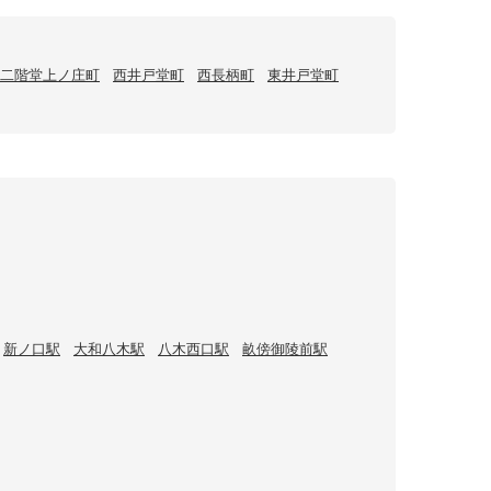
二階堂上ノ庄町
西井戸堂町
西長柄町
東井戸堂町
新ノ口駅
大和八木駅
八木西口駅
畝傍御陵前駅