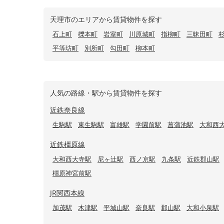
天理市のエリアから賃貸物件を探す
石上町
櫟本町
岩室町
川原城町
指柳町
三昧田町
平等坊町
別所町
勾田町
柳本町
人気の路線・駅から賃貸物件を探す
近鉄奈良線
生駒駅
東生駒駅
富雄駅
学園前駅
菖蒲池駅
大和西
近鉄橿原線
大和西大寺駅
尼ヶ辻駅
西ノ京駅
九条駅
近鉄郡山駅
橿原神宮前駅
JR関西本線
加茂駅
木津駅
平城山駅
奈良駅
郡山駅
大和小泉駅