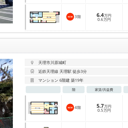
6.4
万円
3
階
0.6
万円
天理市川原城町
近鉄天理線 天理駅 徒歩3分
マンション 6階建 築19年
階
家賃/
共益費
5.7
万円
4
階
0.5
万円