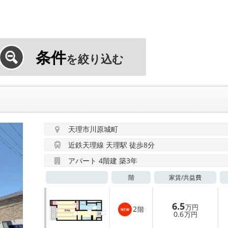
条件
を絞り込む
天理市川原城町
近鉄天理線 天理駅 徒歩8分
アパート 4階建 築3年
階
家賃/
共益費
6.5
万円
2
階
0.6
万円