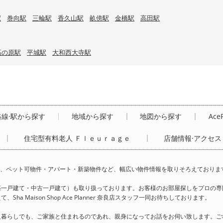
駅
巻向駅
三輪駅
香久山駅
畝傍駅
金橋駅
高田駅
高の原駅
平城駅
大和西大寺駅
路線·駅から探す
地域から探す
地図から探す
Ace
住宅型有料老人 Ｆｌｅｕｒａｇｅ
店舗情報·アクセス
ミリー様向け賃貸、ペット可物件・アパート・新築物件など、幅広い物件情報を取りそろえておりま
築一戸建て・中古一戸建て）も取り扱っております。お客様のお部屋探しをプロの専
Maison Shop Ace Planner 奈良店スタッフ一同お待ちしております。
人暮らしでも、ご家族と住まれるのであれ、親身になってお話をお伺い致します。ご