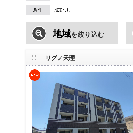
条 件
指定なし
地域
を絞り込む
リグノ天理