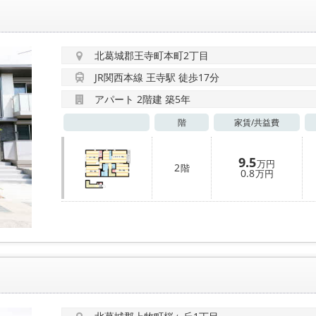
北葛城郡王寺町本町2丁目
JR関西本線 王寺駅 徒歩17分
アパート 2階建 築5年
階
家賃/
共益費
9.5
万円
2
階
0.8
万円