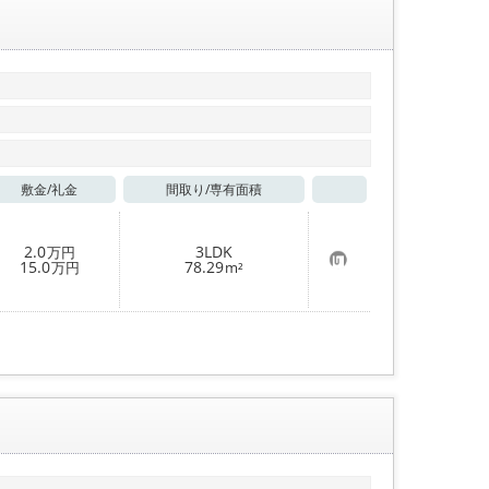
敷金/
礼金
間取り/
専有面積
お気に入り
2.0
3LDK
万円
お
15.0
78.29
万円
m²
気
に
入
り
登
録