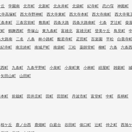
ケ丘
学園南
北市町
北新町
北永井町
北袋町
紀寺町
恋の窪
神殿町
大寺高塚町
西大寺野神町
西大寺東町
西大寺本町
西大寺南町
西大寺竜
三条本町
三条宮前町
敷島町
四条大路
四条大路南町
七条
芝辻町
柴
院町
鶴舞西町
帝塚山
東九条町
富雄北
富雄元町
登美ケ丘
鳥見町
条大路南
二名
八条
林小路町
般若寺町
疋田町
百楽園
平松
白毫寺
南紀寺町
南京終町
南城戸町
南袋町
三松
薬師堂町
柳町
六条
六条
北西町
九条町
九条平野町
小泉町
小泉町東
小林町
紺屋町
雑穀町
矢田山町
山田町
杉本町
前栽町
田井庄町
田町
田部町
丹波市町
富堂町
中町
長柄町
桜ケ丘
鹿ノ台西
鹿畑町
白庭台
谷田町
俵口町
辻町
仲之町
西旭