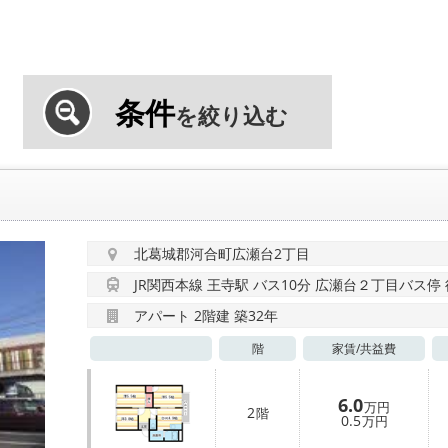
条件
を絞り込む
北葛城郡河合町広瀬台2丁目
JR関西本線 王寺駅 バス10分 広瀬台２丁目バス停
アパート 2階建 築32年
階
家賃/
共益費
6.0
万円
2
階
0.5
万円