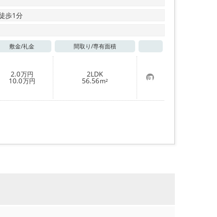
 徒歩1分
敷金/
礼金
間取り/
専有面積
お気に入り
2.0
2LDK
万円
お
10.0
56.56
万円
m²
気
に
入
り
登
録