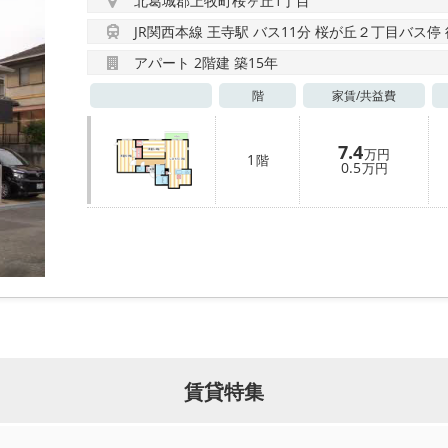
北葛城郡上牧町桜ヶ丘1丁目
JR関西本線 王寺駅 バス11分 桜が丘２丁目バス停
アパート 2階建 築15年
階
家賃/
共益費
7.4
万円
1
階
0.5
万円
賃貸特集