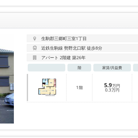
生駒郡三郷町三室1丁目
近鉄生駒線 勢野北口駅 徒歩8分
アパート 2階建 築26年
階
家賃/
共益費
5.9
万円
1
階
0.3
万円