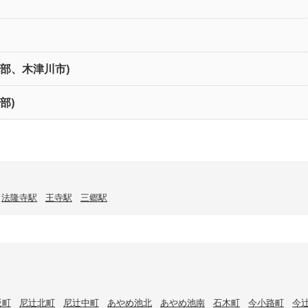
北部、木津川市)
部)
法隆寺駅
王寺駅
三郷駅
阪町
尼辻北町
尼辻中町
あやめ池北
あやめ池南
石木町
今小路町
今