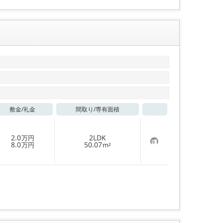
敷金/
礼金
間取り/
専有面積
お気に入り
2.0
2LDK
万円
お
8.0
50.07
万円
m²
気
に
入
り
登
録