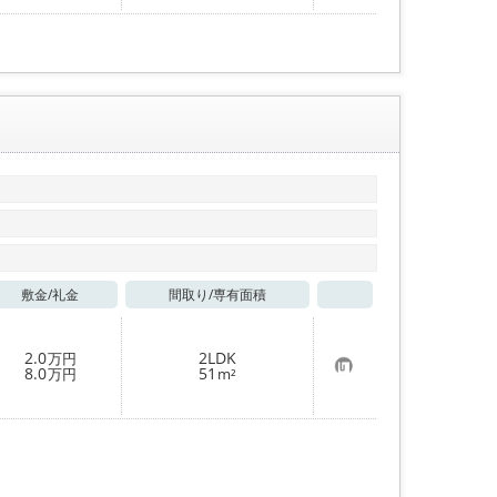
入
り
登
録
敷金/
礼金
間取り/
専有面積
お気に入り
2.0
2LDK
万円
お
8.0
51
万円
m²
気
に
入
り
登
録