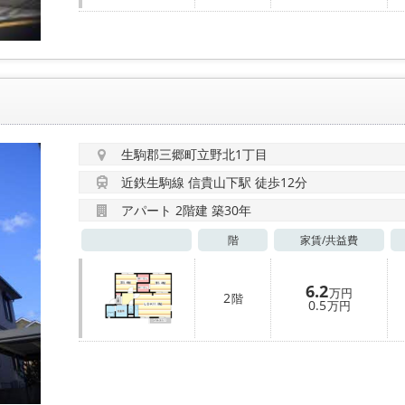
生駒郡三郷町立野北1丁目
近鉄生駒線 信貴山下駅 徒歩12分
アパート 2階建 築30年
階
家賃/
共益費
6.2
万円
2
階
0.5
万円