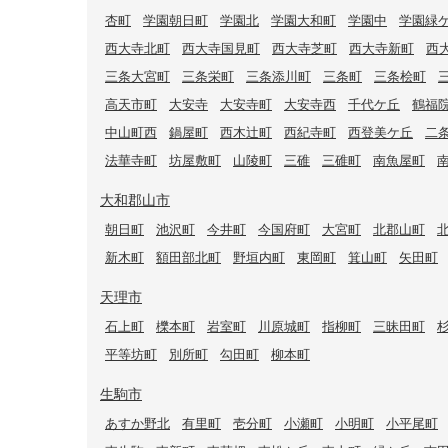
杏町
学園朝日町
学園北
学園大和町
学園中
学園緑
西大寺北町
西大寺国見町
西大寺芝町
西大寺新町
西
三条大宮町
三条栄町
三条添川町
三条町
三条桧町
高天市町
大安寺
大安寺町
大安寺西
千代ケ丘
鶴福
中山町西
鍋屋町
西木辻町
西紀寺町
西登美ケ丘
二
法華寺町
坊屋敷町
山陵町
三碓
三碓町
南魚屋町
大和郡山市
朝日町
池沢町
今井町
今国府町
大宮町
北郡山町
新木町
額田部北町
野垣内町
東岡町
箕山町
矢田町
天理市
石上町
櫟本町
岩室町
川原城町
指柳町
三昧田町
平等坊町
別所町
勾田町
柳本町
生駒市
あすか野北
有里町
壱分町
小瀬町
小明町
小平尾町