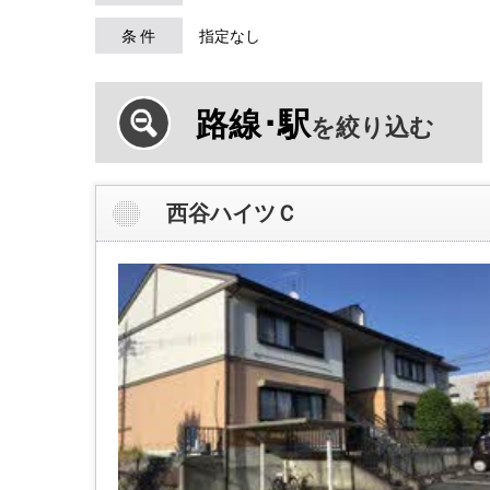
条 件
指定なし
路線･駅
を絞り込む
西谷ハイツＣ