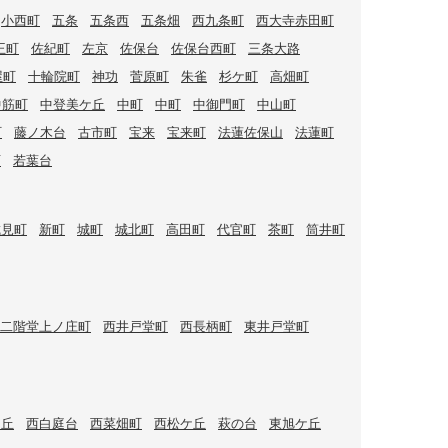
小西町
五条
五条西
五条畑
西九条町
西大寺赤田町
王町
佐紀町
左京
佐保台
佐保台西町
三条大路
屋町
十輪院町
神功
菅原町
朱雀
杉ケ町
高畑町
中筋町
中登美ケ丘
中町
中町
中御門町
中山町
町
藤ノ木台
古市町
宝来
宝来町
法蓮佐保山
法蓮町
西
若葉台
城見町
新町
城町
城北町
高田町
代官町
茶町
筒井町
二階堂上ノ庄町
西井戸堂町
西長柄町
東井戸堂町
ケ丘
西白庭台
西菜畑町
西松ケ丘
萩の台
東旭ケ丘