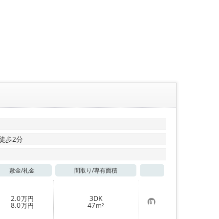
 徒歩2分
敷金/
礼金
間取り/
専有面積
お気に入り
2.0
3DK
万円
お
8.0
47
万円
m²
気
に