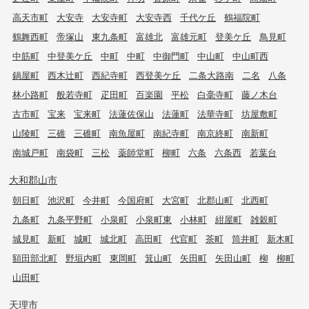
高天市町
大安寺
大安寺町
大安寺西
千代ケ丘
鶴福院町
鶴舞西町
帝塚山
東九条町
富雄北
富雄元町
登美ケ丘
鳥見町
中筋町
中登美ケ丘
中町
中町
中御門町
中山町
中山町西
鍋屋町
西木辻町
西紀寺町
西登美ケ丘
二条大路南
二名
八条
林小路町
般若寺町
疋田町
百楽園
平松
白毫寺町
藤ノ木台
古市町
宝来
宝来町
法蓮佐保山
法蓮町
法華寺町
坊屋敷町
山陵町
三碓
三碓町
南魚屋町
南紀寺町
南京終町
南新町
南城戸町
南袋町
三松
薬師堂町
柳町
六条
六条西
若葉台
大和郡山市
朝日町
池沢町
今井町
今国府町
大宮町
北郡山町
北西町
九条町
九条平野町
小泉町
小泉町東
小林町
紺屋町
雑穀町
城見町
新町
城町
城北町
高田町
代官町
茶町
筒井町
新木町
額田部北町
野垣内町
東岡町
箕山町
矢田町
矢田山町
柳
柳町
山田町
天理市