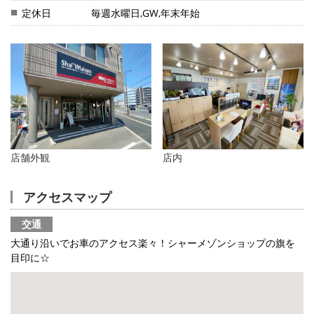
定休日
毎週水曜日,GW,年末年始
地図から探す
AcePlanner公式ライン
SNS
スタッフ紹介
リフォーム のことなら！
店舗外観
店内
オーナー様へ
アクセスマップ
住宅型有料老人 Ｆｌｅｕｒａｇｅ
交通
大通り沿いでお車のアクセス楽々！シャーメゾンショップの旗を
店舗情報·アクセス
目印に☆
会社概要