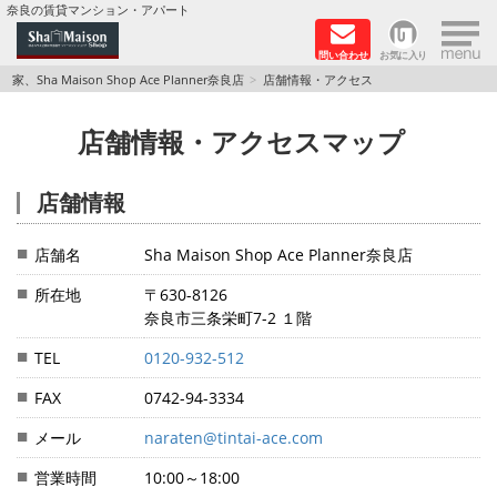
×
奈良の賃貸マンション・アパート
問い合わせ
お気に入り
TOPページ
家、Sha Maison Shop Ace Planner奈良店
店舗情報・アクセス
Foreigners welcome！
店舗情報・アクセスマップ
店長のおすすめ物件
店舗情報
おすすめ Sha Maison 特集
店舗名
Sha Maison Shop Ace Planner奈良店
積水ハウス Sha Maison 特集 (奈良北部、木津川
所在地
〒630-8126
市)
奈良市三条栄町7-2 １階
TEL
0120-932-512
積水ハウス Sha Maison 特集 (奈良南部)
FAX
0742-94-3334
路線·駅から探す
メール
naraten@tintai-ace.com
地域から探す
営業時間
10:00～18:00