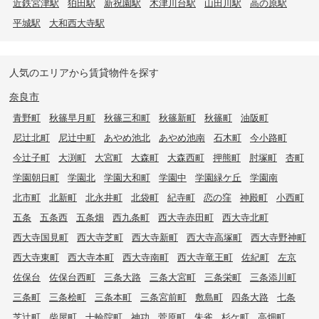
近鉄宮津駅
狛田駅
新祝園駅
木津川台駅
山田川駅
高の原駅
平城駅
大和西大寺駅
人気のエリアから賃貸物件を探す
奈良市
青野町
秋篠早月町
秋篠三和町
秋篠新町
秋篠町
油阪町
尼辻北町
尼辻中町
あやめ池北
あやめ池南
石木町
今小路町
今辻子町
大渕町
大宮町
大森町
大森西町
押熊町
肘塚町
杏町
学園朝日町
学園北
学園大和町
学園中
学園緑ケ丘
学園南
北市町
北新町
北永井町
北袋町
紀寺町
恋の窪
神殿町
小西町
五条
五条西
五条畑
西九条町
西大寺赤田町
西大寺北町
西大寺国見町
西大寺芝町
西大寺新町
西大寺高塚町
西大寺野神町
西大寺東町
西大寺本町
西大寺南町
西大寺竜王町
佐紀町
左京
佐保台
佐保台西町
三条大路
三条大宮町
三条栄町
三条添川町
三条町
三条桧町
三条本町
三条宮前町
敷島町
四条大路
七条
芝辻町
柴屋町
十輪院町
神功
菅原町
朱雀
杉ケ町
高畑町