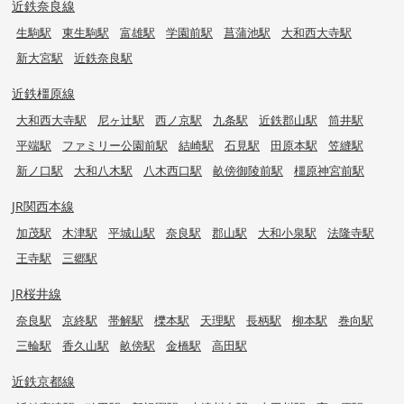
近鉄奈良線
生駒駅
東生駒駅
富雄駅
学園前駅
菖蒲池駅
大和西大寺駅
新大宮駅
近鉄奈良駅
近鉄橿原線
大和西大寺駅
尼ヶ辻駅
西ノ京駅
九条駅
近鉄郡山駅
筒井駅
平端駅
ファミリー公園前駅
結崎駅
石見駅
田原本駅
笠縫駅
新ノ口駅
大和八木駅
八木西口駅
畝傍御陵前駅
橿原神宮前駅
JR関西本線
加茂駅
木津駅
平城山駅
奈良駅
郡山駅
大和小泉駅
法隆寺駅
王寺駅
三郷駅
JR桜井線
奈良駅
京終駅
帯解駅
櫟本駅
天理駅
長柄駅
柳本駅
巻向駅
三輪駅
香久山駅
畝傍駅
金橋駅
高田駅
近鉄京都線