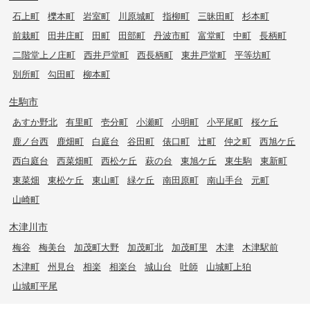
石上町
櫟本町
岩室町
川原城町
指柳町
三昧田町
杉本町
前栽町
田井庄町
田町
田部町
丹波市町
富堂町
中町
長柄町
二階堂上ノ庄町
西井戸堂町
西長柄町
東井戸堂町
平等坊町
別所町
勾田町
柳本町
生駒市
あすか野北
有里町
壱分町
小瀬町
小明町
小平尾町
桜ケ丘
鹿ノ台西
鹿畑町
白庭台
谷田町
俵口町
辻町
仲之町
西旭ケ丘
西白庭台
西菜畑町
西松ケ丘
萩の台
東旭ケ丘
東生駒
東新町
東菜畑
東松ケ丘
東山町
緑ケ丘
南田原町
南山手台
元町
山崎町
木津川市
梅谷
梅美台
加茂町大野
加茂町北
加茂町里
木津
木津駅前
木津町
州見台
相楽
相楽台
城山台
吐師
山城町上狛
山城町平尾