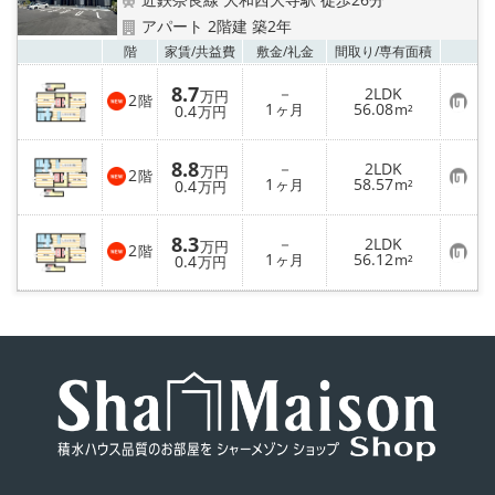
地図から探す
アパート 2階建 築2年
お気
階
家賃/
共益費
敷金/
礼金
間取り/
専有面積
AcePlanner公式ライン
8.7
－
2LDK
万円
2
階
お
1
56.08
0.4
ヶ月
m²
万円
気
SNS
に
入
8.8
－
2LDK
り
万円
2
階
スタッフ紹介
お
1
58.57
登
0.4
ヶ月
m²
万円
気
録
に
入
リフォーム のことなら！
8.3
－
2LDK
り
万円
2
階
お
1
56.12
登
0.4
ヶ月
m²
万円
気
録
オーナー様へ
に
入
り
登
住宅型有料老人 Ｆｌｅｕｒａｇｅ
録
店舗情報·アクセス
会社概要