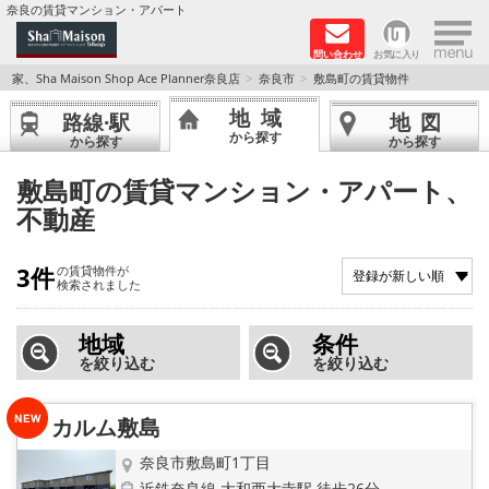
×
奈良の賃貸マンション・アパート
問い合わせ
お気に入り
TOPページ
家、Sha Maison Shop Ace Planner奈良店
奈良市
敷島町の賃貸物件
地域
路線·駅
地図
Foreigners welcome！
から探す
から探す
から探す
店長のおすすめ物件
敷島町の賃貸マンション・アパート、
不動産
おすすめ Sha Maison 特集
3件
の賃貸物件が
積水ハウス Sha Maison 特集 (奈良北部、木津川
検索されました
市)
地域
条件
積水ハウス Sha Maison 特集 (奈良南部)
を絞り込む
を絞り込む
路線·駅から探す
カルム敷島
地域から探す
奈良市敷島町1丁目
近鉄奈良線 大和西大寺駅 徒歩26分