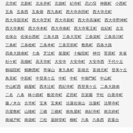
北市町
北新町
北永井町
北袋町
紀寺町
恋の窪
神殿町
小西町
五条
五条西
五条畑
西九条町
西大寺赤田町
西大寺北町
西大寺国見町
西大寺芝町
西大寺新町
西大寺高塚町
西大寺野神町
西大寺東町
西大寺本町
西大寺南町
西大寺竜王町
佐紀町
左京
佐保台
佐保台西町
三条大路
三条大宮町
三条栄町
三条添川町
三条町
三条桧町
三条本町
三条宮前町
敷島町
四条大路
四条大路南町
七条
芝辻町
柴屋町
十輪院町
神功
菅原町
朱雀
杉ケ町
高畑町
高天市町
大安寺
大安寺町
大安寺西
千代ケ丘
鶴福院町
鶴舞西町
帝塚山
東九条町
富雄北
富雄元町
登美ケ丘
鳥見町
中筋町
中登美ケ丘
中町
中町
中御門町
中山町
中山町西
鍋屋町
西木辻町
西紀寺町
西登美ケ丘
二条大路南
二名
八条
林小路町
般若寺町
疋田町
百楽園
平松
白毫寺町
藤ノ木台
古市町
宝来
宝来町
法蓮佐保山
法蓮町
法華寺町
坊屋敷町
山陵町
三碓
三碓町
南魚屋町
南紀寺町
南京終町
南城戸町
南袋町
三松
薬師堂町
柳町
六条
六条西
若葉台