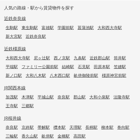
人気の路線・駅から賃貸物件を探す
近鉄奈良線
生駒駅
東生駒駅
富雄駅
学園前駅
菖蒲池駅
大和西大寺駅
新大宮駅
近鉄奈良駅
近鉄橿原線
大和西大寺駅
尼ヶ辻駅
西ノ京駅
九条駅
近鉄郡山駅
筒井駅
平端駅
ファミリー公園前駅
結崎駅
石見駅
田原本駅
笠縫駅
新ノ口駅
大和八木駅
八木西口駅
畝傍御陵前駅
橿原神宮前駅
JR関西本線
加茂駅
木津駅
平城山駅
奈良駅
郡山駅
大和小泉駅
法隆寺駅
王寺駅
三郷駅
JR桜井線
奈良駅
京終駅
帯解駅
櫟本駅
天理駅
長柄駅
柳本駅
巻向駅
三輪駅
香久山駅
畝傍駅
金橋駅
高田駅