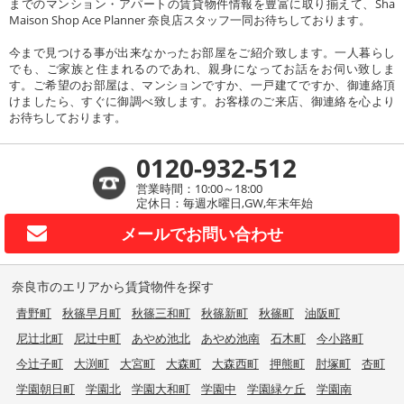
までのマンション・アパートの賃貸物件情報を豊富に取り揃えて、Sha
Maison Shop Ace Planner 奈良店スタッフ一同お待ちしております。
今まで見つける事が出来なかったお部屋をご紹介致します。一人暮らし
でも、ご家族と住まれるのであれ、親身になってお話をお伺い致しま
す。ご希望のお部屋は、マンションですか、一戸建てですか、御連絡頂
けましたら、すぐに御調べ致します。お客様のご来店、御連絡を心より
お待ちしております。
0120-932-512
営業時間：10:00～18:00
定休日：毎週水曜日,GW,年末年始
メールで
お問い合わせ
奈良市のエリアから賃貸物件を探す
青野町
秋篠早月町
秋篠三和町
秋篠新町
秋篠町
油阪町
尼辻北町
尼辻中町
あやめ池北
あやめ池南
石木町
今小路町
今辻子町
大渕町
大宮町
大森町
大森西町
押熊町
肘塚町
杏町
学園朝日町
学園北
学園大和町
学園中
学園緑ケ丘
学園南