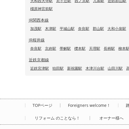
大和西大寺駅
尼ヶ辻駅
西ノ京駅
九条駅
近鉄郡山駅
橿原神宮前駅
JR関西本線
加茂駅
木津駅
平城山駅
奈良駅
郡山駅
大和小泉駅
JR桜井線
奈良駅
京終駅
帯解駅
櫟本駅
天理駅
長柄駅
柳本
近鉄京都線
近鉄宮津駅
狛田駅
新祝園駅
木津川台駅
山田川駅
TOPページ
Foreigners welcome！
リフォーム のことなら！
オーナー様へ