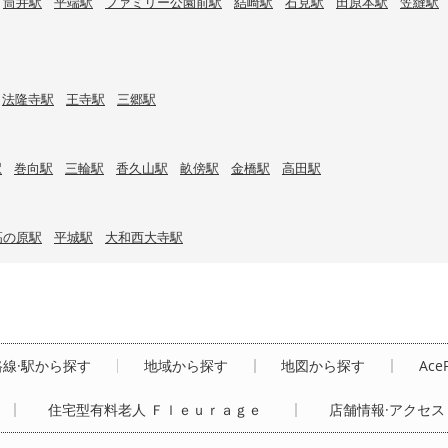
筒井駅
平端駅
ファミリー公園前駅
結崎駅
石見駅
田原本駅
笠縫駅
法隆寺駅
王寺駅
三郷駅
駅
巻向駅
三輪駅
香久山駅
畝傍駅
金橋駅
高田駅
高の原駅
平城駅
大和西大寺駅
路線·駅から探す
地域から探す
地図から探す
Ace
住宅型有料老人 Ｆｌｅｕｒａｇｅ
店舗情報·アクセス