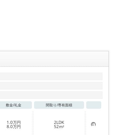
敷金/
礼金
間取り/
専有面積
お気に入り
1.0
2LDK
万円
お
8.0
52
万円
m²
気
に