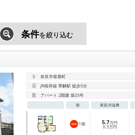
条件
を絞り込む
奈良市柴屋町
JR桜井線 帯解駅 徒歩5分
アパート 2階建 築25年
階
家賃/
共益費
5.7
万円
1
階
0.3
万円