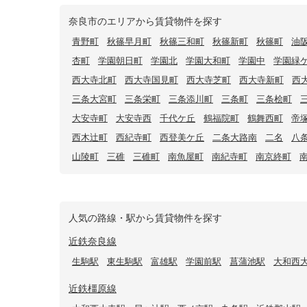
奈良市のエリアから賃貸物件を探す
青野町
秋篠早月町
秋篠三和町
秋篠新町
秋篠町
油
杏町
学園朝日町
学園北
学園大和町
学園中
学園緑
西大寺北町
西大寺国見町
西大寺芝町
西大寺新町
西
三条大宮町
三条栄町
三条添川町
三条町
三条桧町
大安寺町
大安寺西
千代ケ丘
鶴福院町
鶴舞西町
帝
西木辻町
西紀寺町
西登美ケ丘
二条大路南
二名
八
山陵町
三碓
三碓町
南魚屋町
南紀寺町
南京終町
人気の路線・駅から賃貸物件を探す
近鉄奈良線
生駒駅
東生駒駅
富雄駅
学園前駅
菖蒲池駅
大和西
近鉄橿原線