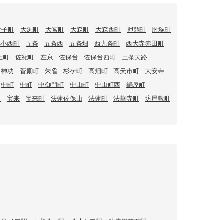
辻子町
大渕町
大宮町
大森町
大森西町
押熊町
肘塚町
小西町
五条
五条西
五条畑
西九条町
西大寺赤田町
王町
佐紀町
左京
佐保台
佐保台西町
三条大路
神功
菅原町
朱雀
杉ケ町
高畑町
高天市町
大安寺
中町
中町
中御門町
中山町
中山町西
鍋屋町
町
宝来
宝来町
法蓮佐保山
法蓮町
法華寺町
坊屋敷町