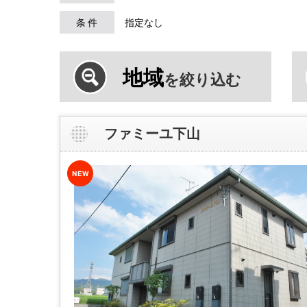
条 件
指定なし
地域
を絞り込む
ファミーユ下山