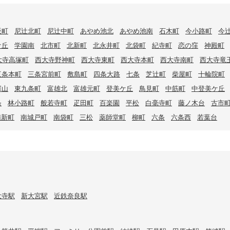
阪町
尼辻北町
尼辻中町
あやめ池北
あやめ池南
石木町
今小路町
今
ケ丘
学園南
北市町
北新町
北永井町
北袋町
紀寺町
恋の窪
神殿町
大寺高塚町
西大寺野神町
西大寺東町
西大寺本町
西大寺南町
西大寺竜
三条本町
三条宮前町
敷島町
四条大路
七条
芝辻町
柴屋町
十輪院町
塚山
東九条町
富雄北
富雄元町
登美ケ丘
鳥見町
中筋町
中登美ケ丘
条
林小路町
般若寺町
疋田町
百楽園
平松
白毫寺町
藤ノ木台
古市
南新町
南城戸町
南袋町
三松
薬師堂町
柳町
六条
六条西
若葉台
大寺駅
新大宮駅
近鉄奈良駅