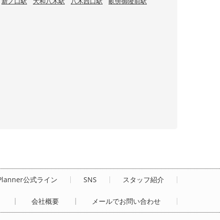
新ノ口駅
大和八木駅
八木西口駅
畝傍御陵前駅
Planner公式ライン
SNS
スタッフ紹介
会社概要
メールでお問い合わせ