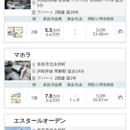
6分
地図から探す
アパート 2階建 築28年
お気
階
家賃/
共益費
敷金/
礼金
間取り/
専有面積
AcePlanner公式ライン
5.5
－
2LDK
万円
2
階
SNS
お
－
53.48
0.4
m²
万円
気
に
入
スタッフ紹介
り
マホラ
登
録
リフォーム のことなら！
奈良市北永井町
JR桜井線 帯解駅 徒歩24分
オーナー様へ
アパート 2階建 築2年
お気
階
家賃/
共益費
敷金/
礼金
間取り/
専有面積
住宅型有料老人 Ｆｌｅｕｒａｇｅ
7.8
－
1LDK
万円
1
階
お
1
50.87
0.4
ヶ月
m²
万円
店舗情報·アクセス
気
に
入
り
会社概要
エスタールオーデン
登
録
奈良市北永井町