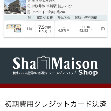
メールでお問い合わせ
JR桜井線 帯解駅 徒歩20分
アパート 3階建 築2年
お気
階
家賃/
共益費
敷金/
礼金
間取り/
専有面積
7.5
－
1LDK
万円
1
階
お
4.0
42.93
0.5
万円
m²
万円
気
に
入
り
登
録