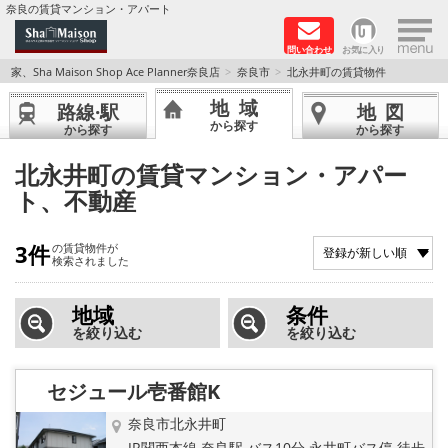
×
奈良の賃貸マンション・アパート
問い合わせ
お気に入り
TOPページ
家、Sha Maison Shop Ace Planner奈良店
奈良市
北永井町の賃貸物件
地域
路線·駅
地図
Foreigners welcome！
から探す
から探す
から探す
店長のおすすめ物件
北永井町の賃貸マンション・アパー
ト、不動産
おすすめ Sha Maison 特集
3件
の賃貸物件が
積水ハウス Sha Maison 特集 (奈良北部、木津川
検索されました
市)
地域
条件
積水ハウス Sha Maison 特集 (奈良南部)
を絞り込む
を絞り込む
路線·駅から探す
セジュール壱番館K
地域から探す
奈良市北永井町
JR関西本線 奈良駅 バス10分 永井町バス停 徒歩