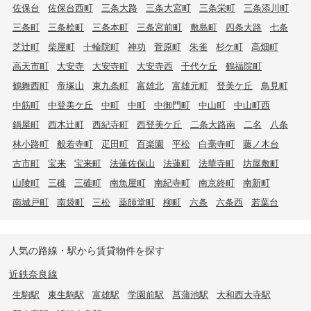
佐保台
佐保台西町
三条大路
三条大宮町
三条栄町
三条添川町
三条町
三条桧町
三条本町
三条宮前町
敷島町
四条大路
七条
芝辻町
柴屋町
十輪院町
神功
菅原町
朱雀
杉ケ町
高畑町
高天市町
大安寺
大安寺町
大安寺西
千代ケ丘
鶴福院町
鶴舞西町
帝塚山
東九条町
富雄北
富雄元町
登美ケ丘
鳥見町
中筋町
中登美ケ丘
中町
中町
中御門町
中山町
中山町西
鍋屋町
西木辻町
西紀寺町
西登美ケ丘
二条大路南
二名
八条
林小路町
般若寺町
疋田町
百楽園
平松
白毫寺町
藤ノ木台
古市町
宝来
宝来町
法蓮佐保山
法蓮町
法華寺町
坊屋敷町
山陵町
三碓
三碓町
南魚屋町
南紀寺町
南京終町
南新町
南城戸町
南袋町
三松
薬師堂町
柳町
六条
六条西
若葉台
人気の路線・駅から賃貸物件を探す
近鉄奈良線
生駒駅
東生駒駅
富雄駅
学園前駅
菖蒲池駅
大和西大寺駅