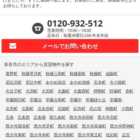
お待ちしております。
0120-932-512
営業時間：10:00～18:00
定休日：毎週水曜日,GW,年末年始
メールで
お問い合わせ
奈良市のエリアから賃貸物件を探す
青野町
秋篠早月町
秋篠三和町
秋篠新町
秋篠町
油阪町
尼辻北町
尼辻中町
あやめ池北
あやめ池南
石木町
今小路町
今辻子町
大渕町
大宮町
大森町
大森西町
押熊町
肘塚町
杏町
学園朝日町
学園北
学園大和町
学園中
学園緑ケ丘
学園南
北市町
北新町
北永井町
北袋町
紀寺町
恋の窪
神殿町
小西町
五条
五条西
五条畑
西九条町
西大寺赤田町
西大寺北町
西大寺国見町
西大寺芝町
西大寺新町
西大寺高塚町
西大寺野神町
西大寺東町
西大寺本町
西大寺南町
西大寺竜王町
佐紀町
左京