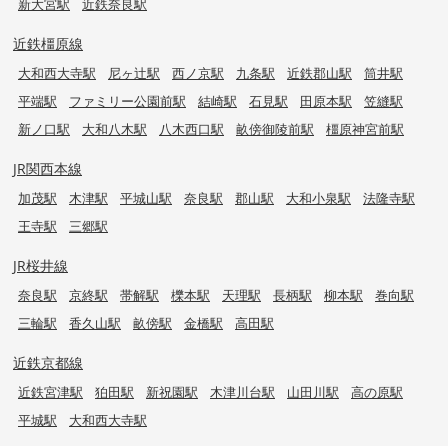
新大宮駅
近鉄奈良駅
近鉄橿原線
大和西大寺駅
尼ヶ辻駅
西ノ京駅
九条駅
近鉄郡山駅
筒井駅
平端駅
ファミリー公園前駅
結崎駅
石見駅
田原本駅
笠縫駅
新ノ口駅
大和八木駅
八木西口駅
畝傍御陵前駅
橿原神宮前駅
JR関西本線
加茂駅
木津駅
平城山駅
奈良駅
郡山駅
大和小泉駅
法隆寺駅
王寺駅
三郷駅
JR桜井線
奈良駅
京終駅
帯解駅
櫟本駅
天理駅
長柄駅
柳本駅
巻向駅
三輪駅
香久山駅
畝傍駅
金橋駅
高田駅
近鉄京都線
近鉄宮津駅
狛田駅
新祝園駅
木津川台駅
山田川駅
高の原駅
平城駅
大和西大寺駅