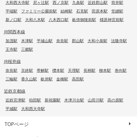
大和西大寺駅
尼ヶ辻駅
西ノ京駅
九条駅
近鉄郡山駅
筒井駅
平端駅
ファミリー公園前駅
結崎駅
石見駅
田原本駅
笠縫駅
新ノ口駅
大和八木駅
八木西口駅
畝傍御陵前駅
橿原神宮前駅
JR関西本線
加茂駅
木津駅
平城山駅
奈良駅
郡山駅
大和小泉駅
法隆寺駅
王寺駅
三郷駅
JR桜井線
奈良駅
京終駅
帯解駅
櫟本駅
天理駅
長柄駅
柳本駅
巻向駅
三輪駅
香久山駅
畝傍駅
金橋駅
高田駅
近鉄京都線
近鉄宮津駅
狛田駅
新祝園駅
木津川台駅
山田川駅
高の原駅
平城駅
大和西大寺駅
TOPページ