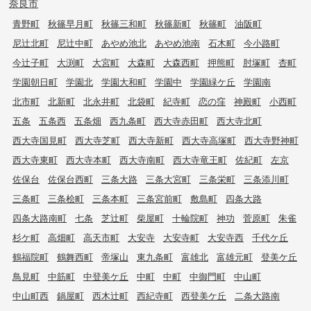
奈良市
青野町
秋篠早月町
秋篠三和町
秋篠新町
秋篠町
油阪町
尼辻北町
尼辻中町
あやめ池北
あやめ池南
石木町
今小路町
今辻子町
大渕町
大宮町
大森町
大森西町
押熊町
肘塚町
杏町
学園朝日町
学園北
学園大和町
学園中
学園緑ケ丘
学園南
北市町
北新町
北永井町
北袋町
紀寺町
恋の窪
神殿町
小西町
五条
五条西
五条畑
西九条町
西大寺赤田町
西大寺北町
西大寺国見町
西大寺芝町
西大寺新町
西大寺高塚町
西大寺野神町
西大寺東町
西大寺本町
西大寺南町
西大寺竜王町
佐紀町
左京
佐保台
佐保台西町
三条大路
三条大宮町
三条栄町
三条添川町
三条町
三条桧町
三条本町
三条宮前町
敷島町
四条大路
四条大路南町
七条
芝辻町
柴屋町
十輪院町
神功
菅原町
朱雀
杉ケ町
高畑町
高天市町
大安寺
大安寺町
大安寺西
千代ケ丘
鶴福院町
鶴舞西町
帝塚山
東九条町
富雄北
富雄元町
登美ケ丘
鳥見町
中筋町
中登美ケ丘
中町
中町
中御門町
中山町
中山町西
鍋屋町
西木辻町
西紀寺町
西登美ケ丘
二条大路南