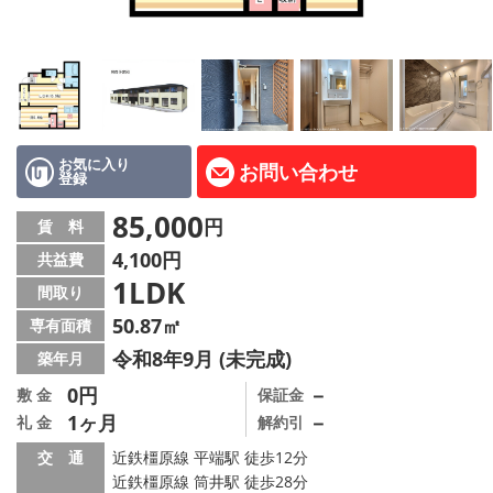
地図から探す
AcePlanner公式ライン
SNS
お気に入り
お問い合わせ
登録
スタッフ紹介
85,000
円
賃 料
リフォーム のことなら！
4,100円
共益費
1LDK
オーナー様へ
間取り
50.87㎡
専有面積
住宅型有料老人 Ｆｌｅｕｒａｇｅ
令和8年9月 (未完成)
築年月
店舗情報·アクセス
0円
－
敷 金
保証金
1ヶ月
－
礼 金
解約引
会社概要
交 通
近鉄橿原線 平端駅 徒歩12分
近鉄橿原線 筒井駅 徒歩28分