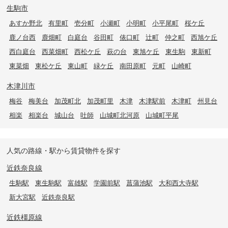
生駒市
あすか野北
有里町
壱分町
小瀬町
小明町
小平尾町
桜ケ丘
鹿ノ台西
鹿畑町
白庭台
谷田町
俵口町
辻町
仲之町
西旭ケ丘
西白庭台
西菜畑町
西松ケ丘
萩の台
東旭ケ丘
東生駒
東新町
東菜畑
東松ケ丘
東山町
緑ケ丘
南田原町
元町
山崎町
木津川市
梅谷
梅美台
加茂町北
加茂町里
木津
木津駅前
木津町
州見台
相楽
相楽台
城山台
吐師
山城町北河原
山城町平尾
人気の路線・駅から賃貸物件を探す
近鉄奈良線
生駒駅
東生駒駅
富雄駅
学園前駅
菖蒲池駅
大和西大寺駅
新大宮駅
近鉄奈良駅
近鉄橿原線