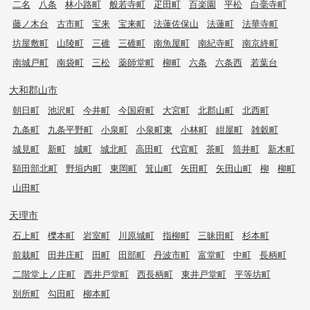
二名
八条
林小路町
般若寺町
疋田町
百楽園
平松
白毫寺町
藤ノ木台
古市町
宝来
宝来町
法蓮佐保山
法蓮町
法華寺町
坊屋敷町
山陵町
三碓
三碓町
南魚屋町
南紀寺町
南京終町
南城戸町
南袋町
三松
薬師堂町
柳町
六条
六条西
若葉台
大和郡山市
朝日町
池沢町
今井町
今国府町
大宮町
北郡山町
北西町
九条町
九条平野町
小泉町
小泉町東
小林町
紺屋町
雑穀町
城見町
新町
城町
城北町
高田町
代官町
茶町
筒井町
新木町
額田部北町
野垣内町
東岡町
箕山町
矢田町
矢田山町
柳
柳町
山田町
天理市
石上町
櫟本町
岩室町
川原城町
指柳町
三昧田町
杉本町
前栽町
田井庄町
田町
田部町
丹波市町
富堂町
中町
長柄町
二階堂上ノ庄町
西井戸堂町
西長柄町
東井戸堂町
平等坊町
別所町
勾田町
柳本町