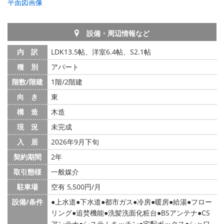
平面図画像
設備・周辺情報など
内 訳
LDK13.5帖、洋室6.4帖、S2.1帖
種 別
アパート
階数/階建
1階/2階建
向 き
東
構 造
木造
現 況
未完成
入 居
2026年9月下旬
契約期間
2年
取引態様
一般媒介
駐車場
空有 5,500円/月
設備/条件
上水道
下水道
都市ガス
冷房
暖房
給湯
フロー
リング
追焚機能
洗髪洗面化粧台
BSアンテナ
CS
アンテナ
システムキッチン
宅配ボックス
シャワ