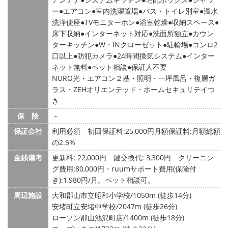
ー
エアコン
室内洗濯置場
バス・トイレ別室
温水
洗浄便座
TVモニターホン
浴室乾燥
収納スペース
床下収納
インターネット対応
洗面所独立
カウン
ターキッチン
W・INクローゼット
駐輪場
コンロ2
口以上
防犯カメラ
24時間換気システム
インター
ネット無料
ペット相談
保証人不要
NURO光・エアコン２基・照明・一坪風呂・複層ガ
ラス・ZEHオリエンテッド・ホームセキュリテイつ
き
保 険
－
保証会社
利用必須 初回保証料:25,000円月額保証料:月額総額
の2.5%
金銭備考
更新料: 22,000円
鍵交換代: 3,300円
クリーニン
グ費用:80,000円・ruumサポート費用(保険付
き):1,980円/月。ペット相談可。
周辺施設
大和郡山市立昭和小学校/1050m (徒歩14分)
安堵町立安堵中学校/2047m (徒歩26分)
ローソン郡山池沢町店/1400m (徒歩18分)