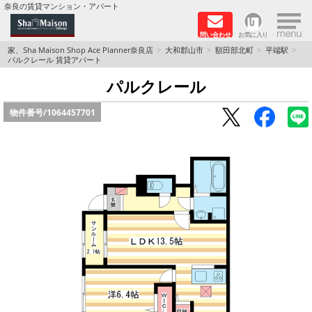
×
奈良の賃貸マンション・アパート
問い合わせ
お気に入り
TOPページ
家、Sha Maison Shop Ace Planner奈良店
大和郡山市
額田部北町
平端駅
パルクレール 賃貸アパート
Foreigners welcome！
パルクレール
物件番号/
1064457701
店長のおすすめ物件
おすすめ Sha Maison 特集
積水ハウス Sha Maison 特集 (奈良北部、木津川
市)
積水ハウス Sha Maison 特集 (奈良南部)
路線·駅から探す
地域から探す