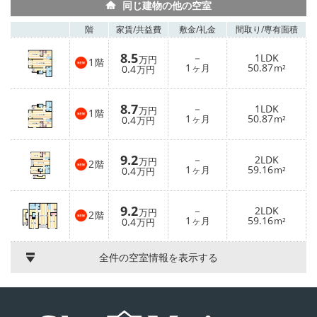
同じ建物の他の空室
階
家賃/
共益費
敷金/
礼金
間取り/
専有面積
8.5
－
1LDK
万円
1
階
1
50.87
0.4
ヶ月
m²
万円
8.7
－
1LDK
万円
1
階
1
50.87
0.4
ヶ月
m²
万円
9.2
－
2LDK
万円
2
階
1
59.16
0.4
ヶ月
m²
万円
9.2
－
2LDK
万円
2
階
1
59.16
0.4
ヶ月
m²
万円
全件の空室情報を表示する