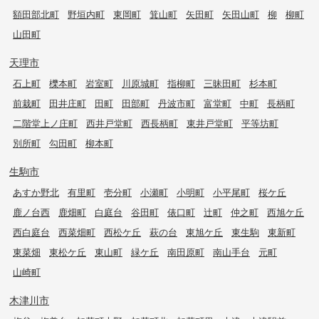
額田部北町
野垣内町
東岡町
箕山町
矢田町
矢田山町
柳
柳町
山田町
天理市
石上町
櫟本町
岩室町
川原城町
指柳町
三昧田町
杉本町
前栽町
田井庄町
田町
田部町
丹波市町
富堂町
中町
長柄町
二階堂上ノ庄町
西井戸堂町
西長柄町
東井戸堂町
平等坊町
別所町
勾田町
柳本町
生駒市
あすか野北
有里町
壱分町
小瀬町
小明町
小平尾町
桜ケ丘
鹿ノ台西
鹿畑町
白庭台
谷田町
俵口町
辻町
仲之町
西旭ケ丘
西白庭台
西菜畑町
西松ケ丘
萩の台
東旭ケ丘
東生駒
東新町
東菜畑
東松ケ丘
東山町
緑ケ丘
南田原町
南山手台
元町
山崎町
木津川市