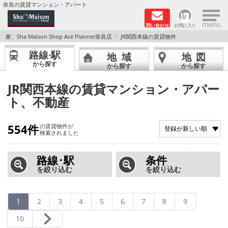
×
奈良の賃貸マンション・アパート
問い合わせ
お気に入り
TOPページ
家、Sha Maison Shop Ace Planner奈良店
JR関西本線の賃貸物件
路線·駅
地域
地図
Foreigners welcome！
から探す
から探す
から探す
店長のおすすめ物件
JR関西本線の賃貸マンション・アパー
ト、不動産
おすすめ Sha Maison 特集
554件
の賃貸物件が
積水ハウス Sha Maison 特集 (奈良北部、木津川
検索されました
市)
路線･駅
条件
積水ハウス Sha Maison 特集 (奈良南部)
を絞り込む
を絞り込む
路線·駅から探す
1
2
3
4
5
6
7
8
9
地域から探す
10