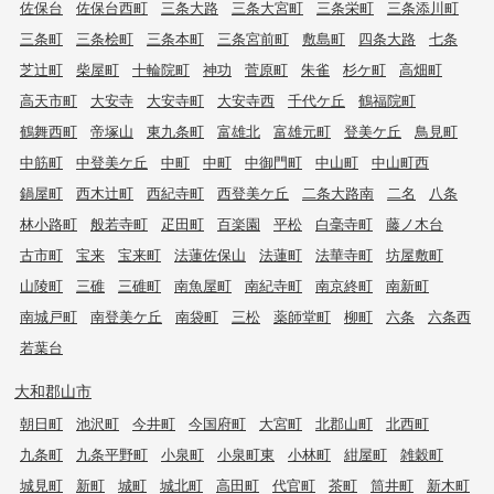
佐保台
佐保台西町
三条大路
三条大宮町
三条栄町
三条添川町
三条町
三条桧町
三条本町
三条宮前町
敷島町
四条大路
七条
芝辻町
柴屋町
十輪院町
神功
菅原町
朱雀
杉ケ町
高畑町
高天市町
大安寺
大安寺町
大安寺西
千代ケ丘
鶴福院町
鶴舞西町
帝塚山
東九条町
富雄北
富雄元町
登美ケ丘
鳥見町
中筋町
中登美ケ丘
中町
中町
中御門町
中山町
中山町西
鍋屋町
西木辻町
西紀寺町
西登美ケ丘
二条大路南
二名
八条
林小路町
般若寺町
疋田町
百楽園
平松
白毫寺町
藤ノ木台
古市町
宝来
宝来町
法蓮佐保山
法蓮町
法華寺町
坊屋敷町
山陵町
三碓
三碓町
南魚屋町
南紀寺町
南京終町
南新町
南城戸町
南登美ケ丘
南袋町
三松
薬師堂町
柳町
六条
六条西
若葉台
大和郡山市
朝日町
池沢町
今井町
今国府町
大宮町
北郡山町
北西町
九条町
九条平野町
小泉町
小泉町東
小林町
紺屋町
雑穀町
城見町
新町
城町
城北町
高田町
代官町
茶町
筒井町
新木町