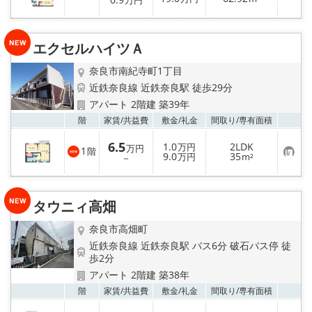
万円
気
に
入
り
エクセルハイツＡ
登
録
奈良市南紀寺町1丁目
近鉄奈良線 近鉄奈良駅 徒歩29分
アパート 2階建 築39年
お気
階
家賃/
共益費
敷金/
礼金
間取り/
専有面積
6.5
1.0
2LDK
万円
万円
1
階
お
9.0
35
－
万円
m²
気
に
入
り
タウニィ高畑
登
録
奈良市高畑町
近鉄奈良線 近鉄奈良駅 バス6分 破石バス停 徒
歩2分
アパート 2階建 築38年
お気
階
家賃/
共益費
敷金/
礼金
間取り/
専有面積