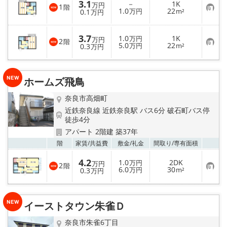
3.1
－
1K
万円
1
階
お
1.0
22
0.1
万円
m²
万円
気
に
入
3.7
1.0
1K
り
万円
万円
2
階
お
5.0
22
登
0.3
万円
m²
万円
気
録
に
入
り
ホームズ飛鳥
登
録
奈良市高畑町
近鉄奈良線 近鉄奈良駅 バス6分 破石町バス停
徒歩4分
アパート 2階建 築37年
お気
階
家賃/
共益費
敷金/
礼金
間取り/
専有面積
4.2
1.0
2DK
万円
万円
2
階
お
6.0
30
0.3
万円
m²
万円
気
に
入
り
イーストタウン朱雀Ｄ
登
録
奈良市朱雀6丁目