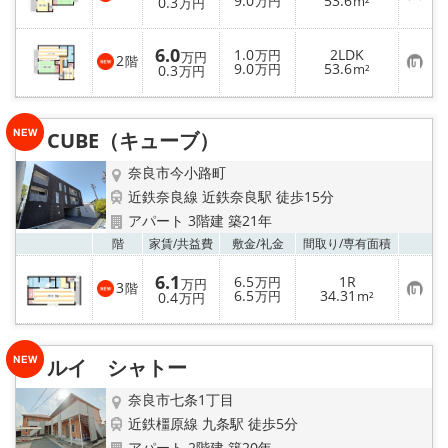
9.0
53.6
0.3
万円
m²
万円
気
に
入
6.0
1.0
2LDK
り
万円
万円
2
階
お
9.0
53.6
登
0.3
万円
m²
万円
気
録
に
入
り
CUBE（キューブ）
登
録
奈良市今小路町
近鉄奈良線 近鉄奈良駅 徒歩15分
アパート 3階建 築21年
お気
階
家賃/
共益費
敷金/
礼金
間取り/
専有面積
6.1
6.5
1R
万円
万円
3
階
お
6.5
34.31
0.4
万円
m²
万円
気
に
入
り
ルイ シャトー
登
録
奈良市七条1丁目
近鉄橿原線 九条駅 徒歩5分
アパート 2階建 築20年