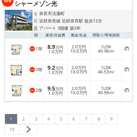
シャーメゾン光
登
録
奈良市法蓮町
近鉄奈良線 近鉄奈良駅 徒歩12分
アパート 3階建 築3年
お気
階
家賃/
共益費
敷金/
礼金
間取り/
専有面積
8.9
2.0
1LDK
万円
万円
1
階
お
10.0
49.98
1.0
万円
m²
万円
気
に
入
9.2
2.0
1LDK
り
万円
万円
3
階
お
10.0
46.53
登
1.0
万円
m²
万円
気
録
に
入
9.5
2.0
1LDK
り
万円
万円
2
階
お
10.0
49.98
登
1.0
万円
m²
万円
気
録
に
入
り
登
録
1
2
3
4
5
6
7
8
9
10