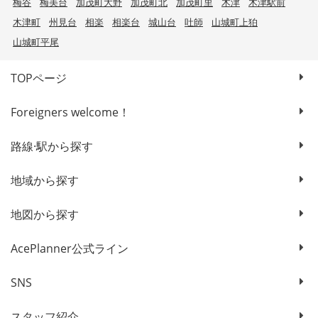
梅谷
梅美台
加茂町大野
加茂町北
加茂町里
木津
木津駅前
木津町
州見台
相楽
相楽台
城山台
吐師
山城町上狛
山城町平尾
TOPページ
Foreigners welcome！
路線·駅から探す
地域から探す
地図から探す
AcePlanner公式ライン
SNS
スタッフ紹介