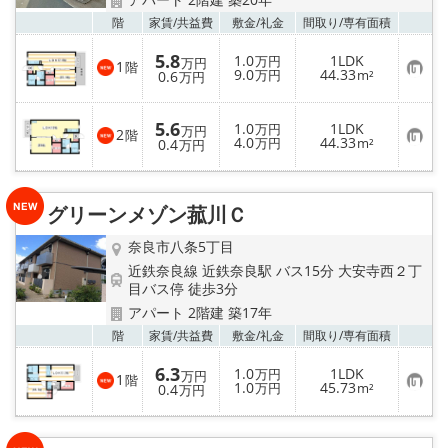
お気
階
家賃/
共益費
敷金/
礼金
間取り/
専有面積
5.8
1.0
1LDK
万円
万円
1
階
お
9.0
44.33
0.6
万円
m²
万円
気
に
入
5.6
1.0
1LDK
り
万円
万円
2
階
お
4.0
44.33
登
0.4
万円
m²
万円
気
録
に
入
り
グリーンメゾン菰川Ｃ
登
録
奈良市八条5丁目
近鉄奈良線 近鉄奈良駅 バス15分 大安寺西２丁
目バス停 徒歩3分
アパート 2階建 築17年
お気
階
家賃/
共益費
敷金/
礼金
間取り/
専有面積
6.3
1.0
1LDK
万円
万円
1
階
お
1.0
45.73
0.4
万円
m²
万円
気
に
入
り