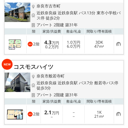
奈良市古市町
近鉄奈良線 近鉄奈良駅 バス13分 東市小学校バ
ス停 徒歩2分
アパート 2階建 築31年
お気
階
家賃/
共益費
敷金/
礼金
間取り/
専有面積
4.3
1.0
3DK
万円
万円
2
階
お
6.0
47
0.2
万円
m²
万円
気
に
入
り
コスモスハイツ
登
録
奈良市般若寺町
近鉄奈良線 近鉄奈良駅 バス7分 般若寺バス停
徒歩3分
アパート 2階建 築31年
お気
階
家賃/
共益費
敷金/
礼金
間取り/
専有面積
2.1
－
1K
万円
2
階
お
－
21
－
m²
気
に
入