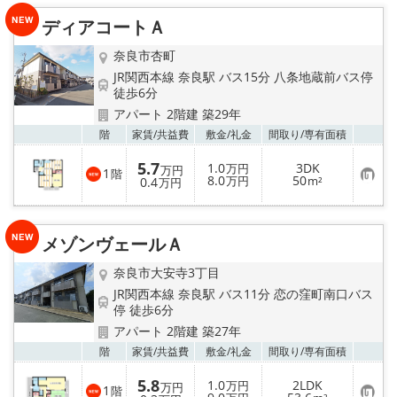
り
ディアコートＡ
登
録
奈良市杏町
JR関西本線 奈良駅 バス15分 八条地蔵前バス停
徒歩6分
アパート 2階建 築29年
お気
階
家賃/
共益費
敷金/
礼金
間取り/
専有面積
5.7
1.0
3DK
万円
万円
1
階
お
8.0
50
0.4
万円
m²
万円
気
に
入
り
メゾンヴェールＡ
登
録
奈良市大安寺3丁目
JR関西本線 奈良駅 バス11分 恋の窪町南口バス
停 徒歩6分
アパート 2階建 築27年
お気
階
家賃/
共益費
敷金/
礼金
間取り/
専有面積
5.8
1.0
2LDK
万円
万円
1
階
お