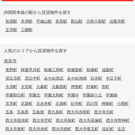
JR関西本線の駅から賃貸物件を探す
加茂駅
木津駅
平城山駅
奈良駅
郡山駅
大和小泉駅
法隆寺駅
王寺駅
三郷駅
人気のエリアから賃貸物件を探す
奈良市
青野町
秋篠早月町
秋篠三和町
秋篠新町
秋篠町
油阪町
尼辻北町
尼辻中町
あやめ池北
あやめ池南
石木町
今辻子町
大渕町
大宮町
大森町
大森西町
押熊町
肘塚町
杏町
学園朝日町
学園北
学園大和町
学園中
学園緑ケ丘
学園南
北市町
北新町
北永井町
北袋町
紀寺町
恋の窪
神殿町
小西町
五条
五条西
五条畑
西九条町
西大寺赤田町
西大寺北町
西大寺国見町
西大寺芝町
西大寺新町
西大寺高塚町
西大寺野神町
西大寺東町
西大寺本町
西大寺南町
西大寺竜王町
佐紀町
左京