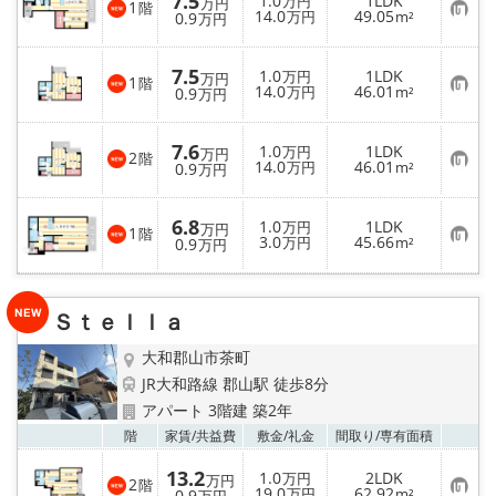
7.5
1.0
1LDK
万円
万円
1
階
お
14.0
49.05
0.9
万円
m²
万円
気
に
入
7.5
1.0
1LDK
り
万円
万円
1
階
お
14.0
46.01
登
0.9
万円
m²
万円
気
録
に
入
7.6
1.0
1LDK
り
万円
万円
2
階
お
14.0
46.01
登
0.9
万円
m²
万円
気
録
に
入
6.8
1.0
1LDK
り
万円
万円
1
階
お
3.0
45.66
登
0.9
万円
m²
万円
気
録
に
入
り
Ｓｔｅｌｌａ
登
録
大和郡山市茶町
JR大和路線 郡山駅 徒歩8分
アパート 3階建 築2年
お気
階
家賃/
共益費
敷金/
礼金
間取り/
専有面積
13.2
1.0
2LDK
万円
万円
2
階
お
19.0
62.92
0.9
万円
m²