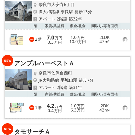
奈良市大安寺6丁目
JR大和路線 奈良駅 徒歩13分
アパート 2階建 築32年
お気
階
家賃/
共益費
敷金/
礼金
間取り/
専有面積
7.0
1.0
2LDK
万円
万円
2
階
お
10.0
47
0.3
万円
m²
万円
気
に
入
り
アンプルハーベストＡ
登
録
奈良市佐保台西町
JR大和路線 平城山駅 徒歩7分
アパート 2階建 築31年
お気
階
家賃/
共益費
敷金/
礼金
間取り/
専有面積
4.2
1.0
2DK
万円
万円
1
階
お
6.3
42
0.4
万円
m²
万円
気
に
入
り
タモサーチＡ
登
録