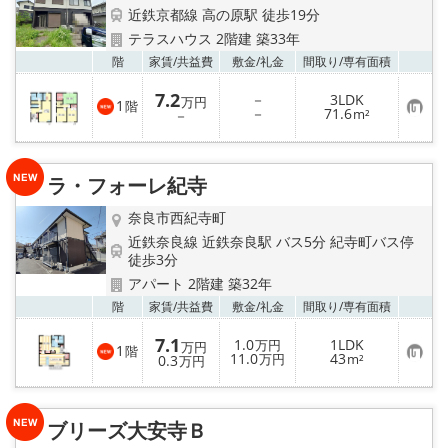
近鉄京都線 高の原駅 徒歩19分
テラスハウス 2階建 築33年
お気
階
家賃/
共益費
敷金/
礼金
間取り/
専有面積
7.2
－
3LDK
万円
1
階
お
－
71.6
－
m²
気
に
入
り
ラ・フォーレ紀寺
登
録
奈良市西紀寺町
近鉄奈良線 近鉄奈良駅 バス5分 紀寺町バス停
徒歩3分
アパート 2階建 築32年
お気
階
家賃/
共益費
敷金/
礼金
間取り/
専有面積
7.1
1.0
1LDK
万円
万円
1
階
お
11.0
43
0.3
万円
m²
万円
気
に
入
り
ブリーズ大安寺Ｂ
登
録