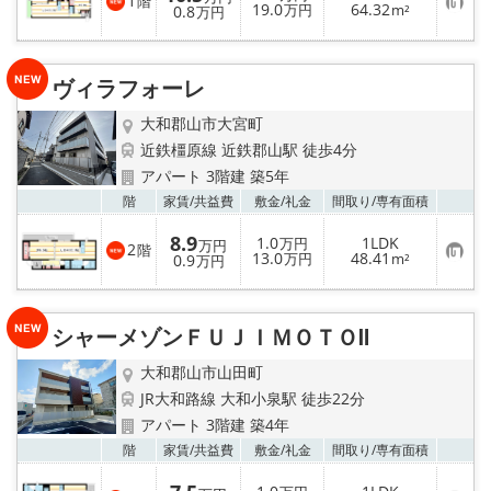
1
階
メールでお問い合わせ
お
19.0
64.32
0.8
万円
m²
万円
気
に
入
り
ヴィラフォーレ
登
録
大和郡山市大宮町
近鉄橿原線 近鉄郡山駅 徒歩4分
アパート 3階建 築5年
お気
階
家賃/
共益費
敷金/
礼金
間取り/
専有面積
8.9
1.0
1LDK
万円
万円
2
階
お
13.0
48.41
0.9
万円
m²
万円
気
に
入
り
シャーメゾンＦＵＪＩＭＯＴＯⅡ
登
録
大和郡山市山田町
JR大和路線 大和小泉駅 徒歩22分
アパート 3階建 築4年
お気
階
家賃/
共益費
敷金/
礼金
間取り/
専有面積