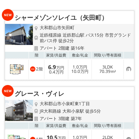
地図から探す
シャーメゾンソレイユ（矢田町）
AcePlanner公式ライン
大和郡山市矢田町
近鉄橿原線 近鉄郡山駅 バス15分 市営グランド
SNS
前バス停 徒歩2分
アパート 2階建 築16年
スタッフ紹介
お気
階
家賃/
共益費
敷金/
礼金
間取り/
専有面積
リフォーム のことなら！
6.9
1.0
3LDK
万円
万円
2
階
お
10.0
70.39
0.4
万円
m²
万円
気
に
オーナー様へ
入
り
グレース・ヴィレ
登
住宅型有料老人 Ｆｌｅｕｒａｇｅ
録
大和郡山市小泉町東1丁目
店舗情報·アクセス
JR大和路線 大和小泉駅 徒歩5分
アパート 3階建 築7年
会社概要
お気
階
家賃/
共益費
敷金/
礼金
間取り/
専有面積
10.5
1.0
2LDK
万円
万円