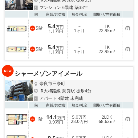
地図から探す
マンション 6階建 築38年
お気
階
家賃/
共益費
敷金/
礼金
間取り/
専有面積
AcePlanner公式ライン
5.4
－
1K
万円
5
階
お
1
22.95
1.1
ヶ月
m²
万円
気
SNS
に
入
5.4
－
1K
り
万円
5
階
スタッフ紹介
お
1
22.95
登
1.1
ヶ月
m²
万円
気
録
に
入
リフォーム のことなら！
り
シャーメゾンアイメール
登
録
オーナー様へ
奈良市三条町
JR大和路線 奈良駅 徒歩4分
住宅型有料老人 Ｆｌｅｕｒａｇｅ
アパート 4階建 未完成
お気
階
家賃/
共益費
敷金/
礼金
間取り/
専有面積
店舗情報·アクセス
14.1
5.0
2LDK
万円
万円
1
階
お
28.0
68.62
0.9
万円
m²
万円
会社概要
気
に
入
5.0
1LDK