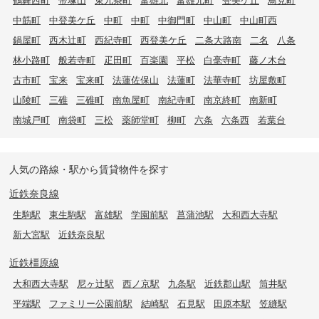
中筋町
中登美ケ丘
中町
中町
中御門町
中山町
中山町西
鍋屋町
西木辻町
西紀寺町
西登美ケ丘
二条大路南
二名
八条
林小路町
般若寺町
疋田町
百楽園
平松
白毫寺町
藤ノ木台
古市町
宝来
宝来町
法蓮佐保山
法蓮町
法華寺町
坊屋敷町
山陵町
三碓
三碓町
南魚屋町
南紀寺町
南京終町
南新町
南城戸町
南袋町
三松
薬師堂町
柳町
六条
六条西
若葉台
人気の路線・駅から賃貸物件を探す
近鉄奈良線
生駒駅
東生駒駅
富雄駅
学園前駅
菖蒲池駅
大和西大寺駅
新大宮駅
近鉄奈良駅
近鉄橿原線
大和西大寺駅
尼ヶ辻駅
西ノ京駅
九条駅
近鉄郡山駅
筒井駅
平端駅
ファミリー公園前駅
結崎駅
石見駅
田原本駅
笠縫駅