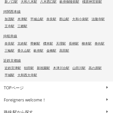
新ノ口駅
大和八木駅
八木西口駅
畝傍御陵前駅
橿原神宮前駅
JR関西本線
加茂駅
木津駅
平城山駅
奈良駅
郡山駅
大和小泉駅
法隆寺駅
王寺駅
三郷駅
JR桜井線
奈良駅
京終駅
帯解駅
櫟本駅
天理駅
長柄駅
柳本駅
巻向駅
三輪駅
香久山駅
畝傍駅
金橋駅
高田駅
近鉄京都線
近鉄宮津駅
狛田駅
新祝園駅
木津川台駅
山田川駅
高の原駅
平城駅
大和西大寺駅
TOPページ
Foreigners welcome！
路線·駅から探す