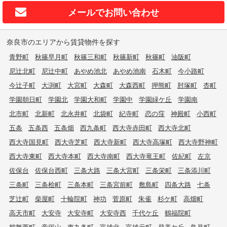
メールで
お問い合わせ
奈良市のエリアから賃貸物件を探す
青野町
秋篠早月町
秋篠三和町
秋篠新町
秋篠町
油阪町
尼辻北町
尼辻中町
あやめ池北
あやめ池南
石木町
今小路町
今辻子町
大渕町
大宮町
大森町
大森西町
押熊町
肘塚町
杏町
学園朝日町
学園北
学園大和町
学園中
学園緑ケ丘
学園南
北市町
北新町
北永井町
北袋町
紀寺町
恋の窪
神殿町
小西町
五条
五条西
五条畑
西九条町
西大寺赤田町
西大寺北町
西大寺国見町
西大寺芝町
西大寺新町
西大寺高塚町
西大寺野神町
西大寺東町
西大寺本町
西大寺南町
西大寺竜王町
佐紀町
左京
佐保台
佐保台西町
三条大路
三条大宮町
三条栄町
三条添川町
三条町
三条桧町
三条本町
三条宮前町
敷島町
四条大路
七条
芝辻町
柴屋町
十輪院町
神功
菅原町
朱雀
杉ケ町
高畑町
高天市町
大安寺
大安寺町
大安寺西
千代ケ丘
鶴福院町
鶴舞西町
帝塚山
東九条町
富雄北
富雄元町
登美ケ丘
鳥見町