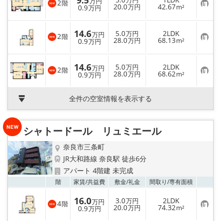
9.5
り
万円
メールでお問い合わせ
万円
2
階
お
20.0
42.67
登
0.9
万円
m²
万円
気
録
に
入
14.6
5.0
2LDK
り
万円
万円
2
階
お
28.0
68.13
登
0.9
万円
m²
万円
気
録
に
入
14.6
5.0
2LDK
り
万円
万円
2
階
お
28.0
68.62
登
0.9
万円
m²
万円
気
録
に
入
全件の空室情報を表示する
り
登
録
シャトードール リュミエール
奈良市三条町
JR大和路線 奈良駅 徒歩6分
アパート 4階建 未完成
お気
階
家賃/
共益費
敷金/
礼金
間取り/
専有面積
16.0
3.0
2LDK
万円
万円
4
階
お
20.0
74.32
0.9
万円
m²
万円
気
に