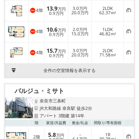
入
13.9
3.0
2LDK
り
万円
万円
4
階
お
20.0
62.37
登
0.9
万円
m²
万円
気
録
に
入
10.6
2.0
1LDK
り
万円
万円
4
階
お
15.0
46.82
登
0.9
万円
m²
万円
気
録
に
入
15.7
3.0
2LDK
り
万円
万円
4
階
お
20.0
71.58
登
0.9
万円
m²
万円
気
録
に
入
全件の空室情報を表示する
り
登
録
パルジュ・ミサト
奈良市三条町
JR大和路線 奈良駅 徒歩2分
アパート 3階建 築14年
お気
階
家賃/
共益費
敷金/
礼金
間取り/
専有面積
5.8
－
1R
万円
2
階
お
6.1
30.78