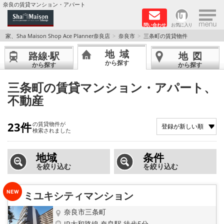
×
奈良の賃貸マンション・アパート
問い合わせ
お気に入り
TOPページ
家、Sha Maison Shop Ace Planner奈良店
奈良市
三条町の賃貸物件
地域
路線·駅
地図
Foreigners welcome！
から探す
から探す
から探す
店長のおすすめ物件
三条町の賃貸マンション・アパート、
不動産
おすすめ Sha Maison 特集
23件
の賃貸物件が
積水ハウス Sha Maison 特集 (奈良北部、木津川
検索されました
市)
地域
条件
積水ハウス Sha Maison 特集 (奈良南部)
を絞り込む
を絞り込む
路線·駅から探す
ミユキシティマンション
地域から探す
奈良市三条町
JR大和路線 奈良駅 徒歩5分