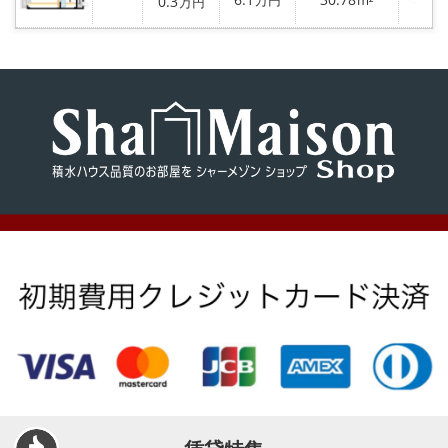
0.3
万円
m²
万円
気
に
入
り
登
録