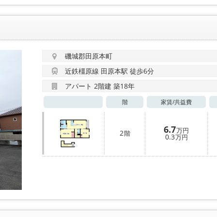
磯城郡田原本町
近鉄橿原線 田原本駅 徒歩6分
アパート 2階建 築18年
階
家賃/
共益費
6.7
万円
2
階
0.3
万円