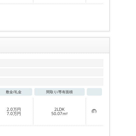
入
り
登
録
敷金/
礼金
間取り/
専有面積
お気に入り
2.0
2LDK
万円
お
7.0
50.07
万円
m²
気
に
入
り
登