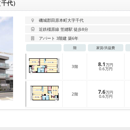
（千代）
磯城郡田原本町大字千代
近鉄橿原線 笠縫駅 徒歩8分
アパート 3階建 築6年
階
家賃/
共益費
8.1
万円
3
階
0.6
万円
7.6
万円
2
階
0.6
万円