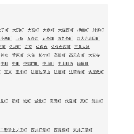
辻子町
大渕町
大宮町
大森町
大森西町
押熊町
肘塚町
小西町
五条
五条西
五条畑
西九条町
西大寺赤田町
王町
佐紀町
左京
佐保台
佐保台西町
三条大路
神功
菅原町
朱雀
杉ケ町
高畑町
高天市町
大安寺
中町
中町
中御門町
中山町
中山町西
鍋屋町
町
宝来
宝来町
法蓮佐保山
法蓮町
法華寺町
坊屋敷町
城見町
新町
城町
城北町
高田町
代官町
茶町
筒井町
二階堂上ノ庄町
西井戸堂町
西長柄町
東井戸堂町