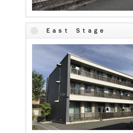
Ｅａｓｔ Ｓｔａｇｅ