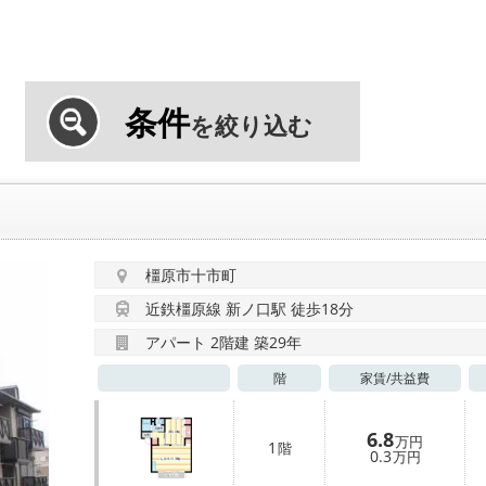
条件
を絞り込む
橿原市十市町
近鉄橿原線 新ノ口駅 徒歩18分
アパート 2階建 築29年
階
家賃/
共益費
6.8
万円
1
階
0.3
万円