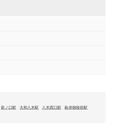
新ノ口駅
大和八木駅
八木西口駅
畝傍御陵前駅