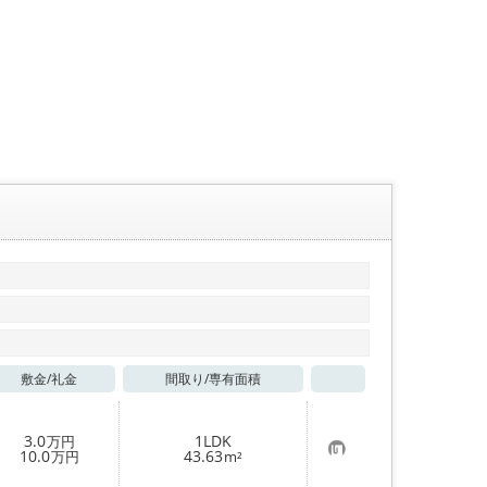
敷金/
礼金
間取り/
専有面積
お気に入り
3.0
1LDK
万円
お
10.0
43.63
万円
m²
気
に