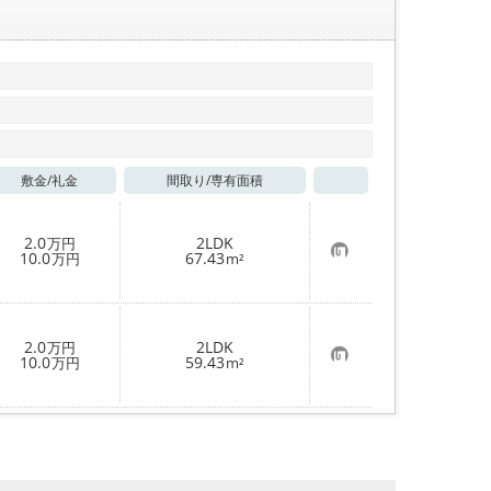
敷金/
礼金
間取り/
専有面積
お気に入り
2.0
2LDK
万円
お
10.0
67.43
万円
m²
気
に
入
り
登
2.0
2LDK
万円
録
お
10.0
59.43
万円
m²
気
に
入
り
登
録