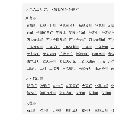
人気のエリアから賃貸物件を探す
奈良市
青野町
秋篠早月町
秋篠三和町
秋篠新町
秋篠町
油
杏町
学園朝日町
学園北
学園大和町
学園中
学園緑
西大寺北町
西大寺国見町
西大寺芝町
西大寺新町
西
三条大宮町
三条栄町
三条添川町
三条町
三条桧町
大安寺町
大安寺西
千代ケ丘
鶴福院町
鶴舞西町
帝
西木辻町
西紀寺町
西登美ケ丘
二条大路南
二名
八
山陵町
三碓
三碓町
南魚屋町
南紀寺町
南京終町
大和郡山市
朝日町
池沢町
今井町
今国府町
大宮町
北郡山町
新木町
額田部北町
野垣内町
東岡町
箕山町
矢田町
天理市
石上町
櫟本町
岩室町
川原城町
指柳町
三昧田町