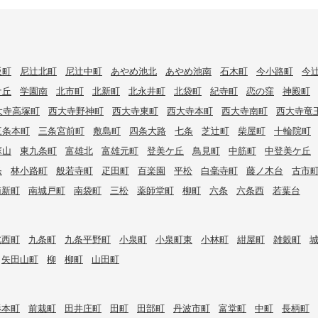
阪町
尼辻北町
尼辻中町
あやめ池北
あやめ池南
石木町
今小路町
今
ケ丘
学園南
北市町
北新町
北永井町
北袋町
紀寺町
恋の窪
神殿町
大寺高塚町
西大寺野神町
西大寺東町
西大寺本町
西大寺南町
西大寺竜
三条本町
三条宮前町
敷島町
四条大路
七条
芝辻町
柴屋町
十輪院町
塚山
東九条町
富雄北
富雄元町
登美ケ丘
鳥見町
中筋町
中登美ケ丘
条
林小路町
般若寺町
疋田町
百楽園
平松
白毫寺町
藤ノ木台
古市
南新町
南城戸町
南袋町
三松
薬師堂町
柳町
六条
六条西
若葉台
北西町
九条町
九条平野町
小泉町
小泉町東
小林町
紺屋町
雑穀町
矢田山町
柳
柳町
山田町
杉本町
前栽町
田井庄町
田町
田部町
丹波市町
富堂町
中町
長柄町