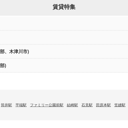
賃貸特集
北部、木津川市)
部)
筒井駅
平端駅
ファミリー公園前駅
結崎駅
石見駅
田原本駅
笠縫駅