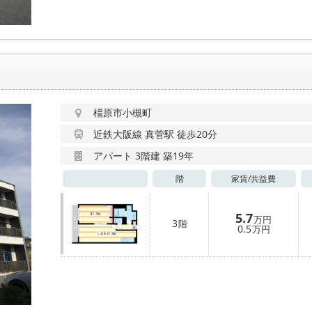
橿原市小槻町
近鉄大阪線 真菅駅 徒歩20分
アパート 3階建 築19年
階
家賃/
共益費
5.7
万円
3
階
0.5
万円