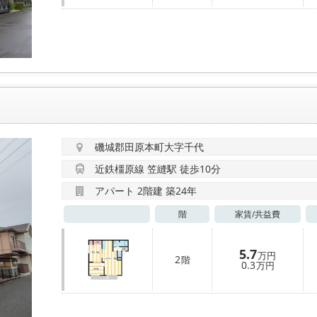
磯城郡田原本町大字千代
近鉄橿原線 笠縫駅 徒歩10分
アパート 2階建 築24年
階
家賃/
共益費
5.7
万円
2
階
0.3
万円