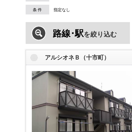
条 件
指定なし
路線･駅
を絞り込む
アルシオネＢ（十市町）