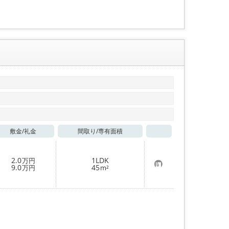
録
敷金/
礼金
間取り/
専有面積
お気に入り
2.0
1LDK
万円
お
9.0
45
万円
m²
気
に
入
り
登
録