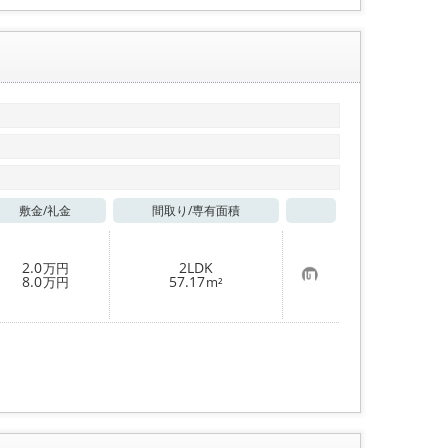
敷金/
礼金
間取り/
専有面積
お気に入り
2.0
2LDK
万円
お
8.0
57.17
万円
m²
気
に
入
り
登
録