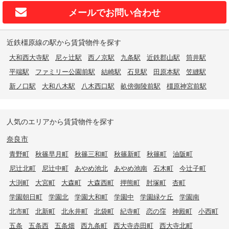
メールで
お問い合わせ
近鉄橿原線の駅から賃貸物件を探す
大和西大寺駅
尼ヶ辻駅
西ノ京駅
九条駅
近鉄郡山駅
筒井駅
平端駅
ファミリー公園前駅
結崎駅
石見駅
田原本駅
笠縫駅
新ノ口駅
大和八木駅
八木西口駅
畝傍御陵前駅
橿原神宮前駅
人気のエリアから賃貸物件を探す
奈良市
青野町
秋篠早月町
秋篠三和町
秋篠新町
秋篠町
油阪町
尼辻北町
尼辻中町
あやめ池北
あやめ池南
石木町
今辻子町
大渕町
大宮町
大森町
大森西町
押熊町
肘塚町
杏町
学園朝日町
学園北
学園大和町
学園中
学園緑ケ丘
学園南
北市町
北新町
北永井町
北袋町
紀寺町
恋の窪
神殿町
小西町
五条
五条西
五条畑
西九条町
西大寺赤田町
西大寺北町