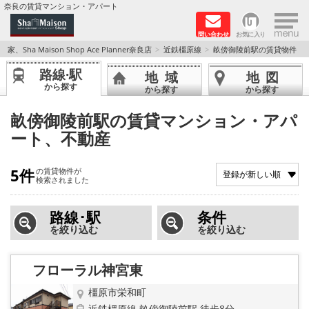
×
奈良の賃貸マンション・アパート
問い合わせ
お気に入り
TOPページ
家、Sha Maison Shop Ace Planner奈良店
近鉄橿原線
畝傍御陵前駅の賃貸物件
路線·駅
地域
地図
Foreigners welcome！
から探す
から探す
から探す
店長のおすすめ物件
畝傍御陵前駅の賃貸マンション・アパ
ート、不動産
おすすめ Sha Maison 特集
5件
の賃貸物件が
積水ハウス Sha Maison 特集 (奈良北部、木津川
検索されました
市)
路線･駅
条件
積水ハウス Sha Maison 特集 (奈良南部)
を絞り込む
を絞り込む
路線·駅から探す
フローラル神宮東
地域から探す
橿原市栄和町
近鉄橿原線 畝傍御陵前駅 徒歩8分