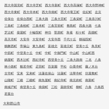
西大寺国見町
西大寺芝町
西大寺新町
西大寺高塚町
西大寺野神町
西大寺東町
西大寺本町
西大寺南町
西大寺竜王町
佐紀町
左京
佐保台
佐保台西町
三条大路
三条大宮町
三条栄町
三条添川町
三条町
三条桧町
三条本町
三条宮前町
敷島町
四条大路
七条
芝辻町
柴屋町
十輪院町
神功
菅原町
朱雀
杉ケ町
高畑町
高天市町
大安寺
大安寺町
大安寺西
千代ケ丘
鶴福院町
鶴舞西町
帝塚山
東九条町
富雄北
富雄元町
登美ケ丘
鳥見町
中筋町
中登美ケ丘
中町
中町
中御門町
中山町
中山町西
鍋屋町
西木辻町
西紀寺町
西登美ケ丘
二条大路南
二名
八条
林小路町
般若寺町
疋田町
百楽園
平松
白毫寺町
藤ノ木台
古市町
宝来
宝来町
法蓮佐保山
法蓮町
法華寺町
坊屋敷町
山陵町
三碓
三碓町
南魚屋町
南紀寺町
南京終町
南新町
南城戸町
南登美ケ丘
南袋町
三松
薬師堂町
柳町
六条
六条西
若葉台
大和郡山市