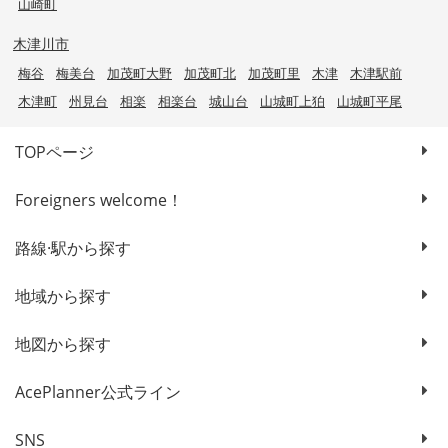
山崎町
木津川市
梅谷
梅美台
加茂町大野
加茂町北
加茂町里
木津
木津駅前
木津町
州見台
相楽
相楽台
城山台
山城町上狛
山城町平尾
TOPページ
Foreigners welcome！
路線·駅から探す
地域から探す
地図から探す
AcePlanner公式ライン
SNS