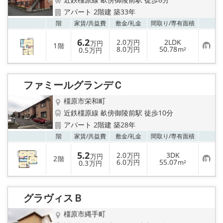
地図から探す
アパート 2階建 築33年
お気
階
家賃/
共益費
敷金/
礼金
間取り/
専有面積
AcePlanner公式ライン
6.2
2.0
2LDK
万円
万円
1
階
お
8.0
50.78
0.5
万円
m²
万円
気
SNS
に
入
り
スタッフ紹介
ファミールグランデＣ
登
録
橿原市栄和町
リフォーム のことなら！
近鉄橿原線 畝傍御陵前駅 徒歩10分
アパート 2階建 築28年
オーナー様へ
お気
階
家賃/
共益費
敷金/
礼金
間取り/
専有面積
住宅型有料老人 Ｆｌｅｕｒａｇｅ
5.2
2.0
3DK
万円
万円
2
階
お
6.0
55.07
0.3
万円
m²
万円
気
に
店舗情報·アクセス
入
り
グラヴィスＢ
登
会社概要
録
橿原市縄手町