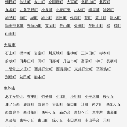
朝日町
池沢町
今井町
今国府町
大宮町
北郡山町
北西町
九条町
九条平野町
小泉町
小泉町東
小林町
紺屋町
雑穀町
城見町
新町
城町
城北町
高田町
代官町
茶町
筒井町
新木町
額田部北町
野垣内町
東岡町
箕山町
矢田町
矢田山町
柳
柳町
山田町
天理市
石上町
櫟本町
岩室町
川原城町
指柳町
三昧田町
杉本町
前栽町
田井庄町
田町
田部町
丹波市町
富堂町
中町
長柄町
二階堂上ノ庄町
西井戸堂町
西長柄町
東井戸堂町
平等坊町
別所町
勾田町
柳本町
生駒市
あすか野北
有里町
壱分町
小瀬町
小明町
小平尾町
桜ケ丘
鹿ノ台西
鹿畑町
白庭台
谷田町
俵口町
辻町
仲之町
西旭ケ丘
西白庭台
西菜畑町
西松ケ丘
萩の台
東旭ケ丘
東生駒
東新町
東菜畑
東松ケ丘
東山町
緑ケ丘
南田原町
南山手台
元町