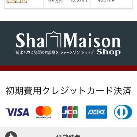
登
0.9
万円
m²
万円
気
録
に
入
り
登
録