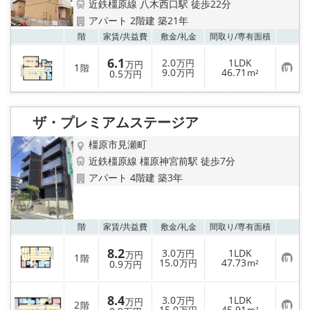
メールでお問い合わせ
近鉄橿原線 八木西口駅 徒歩22分
アパート 2階建 築21年
お気
階
家賃/
共益費
敷金/
礼金
間取り/
専有面積
6.1
2.0
1LDK
万円
万円
1
階
お
9.0
46.71
0.5
万円
m²
万円
気
に
入
り
ザ・プレミアムステージア
登
録
橿原市見瀬町
近鉄橿原線 橿原神宮前駅 徒歩7分
アパート 4階建 築3年
お気
階
家賃/
共益費
敷金/
礼金
間取り/
専有面積
8.2
3.0
1LDK
万円
万円
1
階
お
15.0
47.73
0.9
万円
m²
万円
気
に
入
8.4
3.0
1LDK
り
万円
万円
2
階
お
15.0
45.91