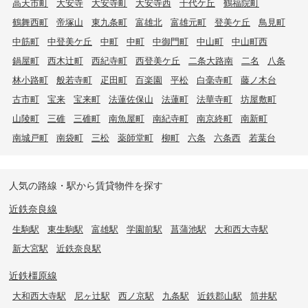
高天市町
大安寺
大安寺町
大安寺西
千代ケ丘
鶴福院町
鶴舞西町
帝塚山
東九条町
富雄北
富雄元町
登美ケ丘
鳥見町
中筋町
中登美ケ丘
中町
中町
中御門町
中山町
中山町西
鍋屋町
西木辻町
西紀寺町
西登美ケ丘
二条大路南
二名
八条
林小路町
般若寺町
疋田町
百楽園
平松
白毫寺町
藤ノ木台
古市町
宝来
宝来町
法蓮佐保山
法蓮町
法華寺町
坊屋敷町
山陵町
三碓
三碓町
南魚屋町
南紀寺町
南京終町
南新町
南城戸町
南袋町
三松
薬師堂町
柳町
六条
六条西
若葉台
人気の路線・駅から賃貸物件を探す
近鉄奈良線
生駒駅
東生駒駅
富雄駅
学園前駅
菖蒲池駅
大和西大寺駅
新大宮駅
近鉄奈良駅
近鉄橿原線
大和西大寺駅
尼ヶ辻駅
西ノ京駅
九条駅
近鉄郡山駅
筒井駅