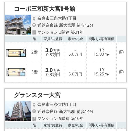
り
コーポ三和新大宮Ⅱ号館
登
録
奈良市三条大路1丁目
近鉄奈良線 新大宮駅 徒歩12分
マンション 3階建 築31年
お気
階
家賃/
共益費
敷金/
礼金
間取り/
専有面積
3.0
－
1R
万円
2
階
お
5.0
15.93
0.3
万円
m²
万円
気
に
入
3.0
－
1R
り
万円
3
階
お
5.0
15.25
登
0.3
万円
m²
万円
気
録
に
入
り
グランスター大宮
登
録
奈良市三条大路1丁目
近鉄奈良線 新大宮駅 徒歩14分
マンション 9階建 築10年
お気
階
家賃/
共益費
敷金/
礼金
間取り/
専有面積