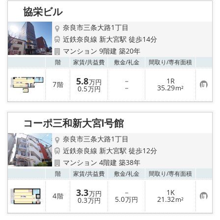
り
協栄ビル
登
録
奈良市三条大路1丁目
近鉄奈良線 新大宮駅 徒歩14分
マンション 9階建 築20年
お気
階
家賃/
共益費
敷金/
礼金
間取り/
専有面積
5.8
－
1R
万円
7
階
お
－
35.29
0.5
m²
万円
気
に
入
り
コーポ三和新大宮Ⅰ号館
登
録
奈良市三条大路1丁目
近鉄奈良線 新大宮駅 徒歩12分
マンション 4階建 築38年
お気
階
家賃/
共益費
敷金/
礼金
間取り/
専有面積
3.3
－
1K
万円
4
階
お
5.0
21.32
0.3
万円
m²
万円
気
に
入