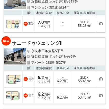
メールでお問い合わせ
近鉄橿原線 尼ヶ辻駅 徒歩17分
マンション 3階建 築24年
お気
階
家賃/
共益費
敷金/
礼金
間取り/
専有面積
7.0
－
2LDK
万円
3
階
お
－
53.28
0.4
m²
万円
気
に
入
り
サニードゥウェリングⅡ
登
録
奈良市三条大路5丁目
近鉄橿原線 尼ヶ辻駅 徒歩7分
アパート 2階建 築27年
お気
階
家賃/
共益費
敷金/
礼金
間取り/
専有面積
6.2
－
2LDK
万円
1
階
お
6.2
53.45
0.3
万円
m²
万円
気
に
入
6.2
－
2LDK
り
万円
1
階
お
6.2
53.45
登
0.3
万円
m²
万円
気
録
に
入