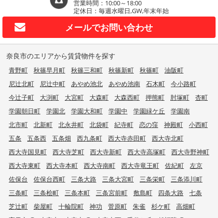
営業時間：10:00～18:00
定休日：毎週水曜日,GW,年末年始
メールで
お問い合わせ
奈良市のエリアから賃貸物件を探す
青野町
秋篠早月町
秋篠三和町
秋篠新町
秋篠町
油阪町
尼辻北町
尼辻中町
あやめ池北
あやめ池南
石木町
今小路町
今辻子町
大渕町
大宮町
大森町
大森西町
押熊町
肘塚町
杏町
学園朝日町
学園北
学園大和町
学園中
学園緑ケ丘
学園南
北市町
北新町
北永井町
北袋町
紀寺町
恋の窪
神殿町
小西町
五条
五条西
五条畑
西九条町
西大寺赤田町
西大寺北町
西大寺国見町
西大寺芝町
西大寺新町
西大寺高塚町
西大寺野神町
西大寺東町
西大寺本町
西大寺南町
西大寺竜王町
佐紀町
左京
佐保台
佐保台西町
三条大路
三条大宮町
三条栄町
三条添川町
三条町
三条桧町
三条本町
三条宮前町
敷島町
四条大路
七条
芝辻町
柴屋町
十輪院町
神功
菅原町
朱雀
杉ケ町
高畑町