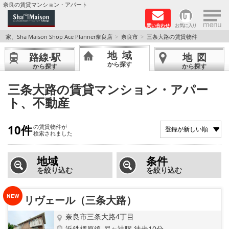
×
奈良の賃貸マンション・アパート
問い合わせ
お気に入り
TOPページ
家、Sha Maison Shop Ace Planner奈良店
奈良市
三条大路の賃貸物件
地域
路線·駅
地図
Foreigners welcome！
から探す
から探す
から探す
店長のおすすめ物件
三条大路の賃貸マンション・アパー
ト、不動産
おすすめ Sha Maison 特集
10件
の賃貸物件が
積水ハウス Sha Maison 特集 (奈良北部、木津川
検索されました
市)
地域
条件
積水ハウス Sha Maison 特集 (奈良南部)
を絞り込む
を絞り込む
路線·駅から探す
リヴェール（三条大路）
地域から探す
奈良市三条大路4丁目
近鉄橿原線 尼ヶ辻駅 徒歩10分