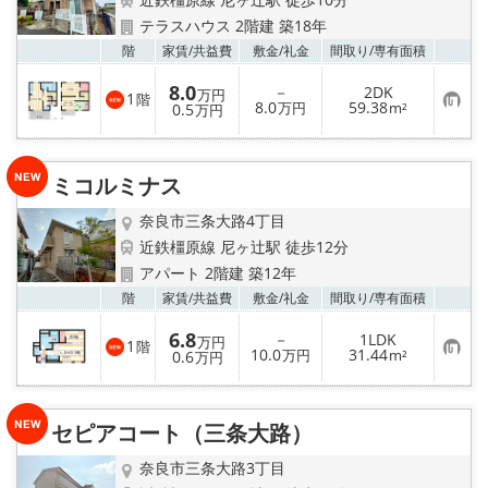
地図から探す
テラスハウス 2階建 築18年
お気
階
家賃/
共益費
敷金/
礼金
間取り/
専有面積
AcePlanner公式ライン
8.0
－
2DK
万円
1
階
お
8.0
59.38
0.5
万円
m²
万円
気
SNS
に
入
り
スタッフ紹介
ミコルミナス
登
録
奈良市三条大路4丁目
リフォーム のことなら！
近鉄橿原線 尼ヶ辻駅 徒歩12分
アパート 2階建 築12年
オーナー様へ
お気
階
家賃/
共益費
敷金/
礼金
間取り/
専有面積
住宅型有料老人 Ｆｌｅｕｒａｇｅ
6.8
－
1LDK
万円
1
階
お
10.0
31.44
0.6
万円
m²
万円
気
に
店舗情報·アクセス
入
り
セピアコート（三条大路）
登
会社概要
録
奈良市三条大路3丁目