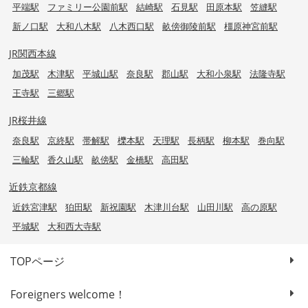
平端駅
ファミリー公園前駅
結崎駅
石見駅
田原本駅
笠縫駅
新ノ口駅
大和八木駅
八木西口駅
畝傍御陵前駅
橿原神宮前駅
JR関西本線
加茂駅
木津駅
平城山駅
奈良駅
郡山駅
大和小泉駅
法隆寺駅
王寺駅
三郷駅
JR桜井線
奈良駅
京終駅
帯解駅
櫟本駅
天理駅
長柄駅
柳本駅
巻向駅
三輪駅
香久山駅
畝傍駅
金橋駅
高田駅
近鉄京都線
近鉄宮津駅
狛田駅
新祝園駅
木津川台駅
山田川駅
高の原駅
平城駅
大和西大寺駅
TOPページ
Foreigners welcome！