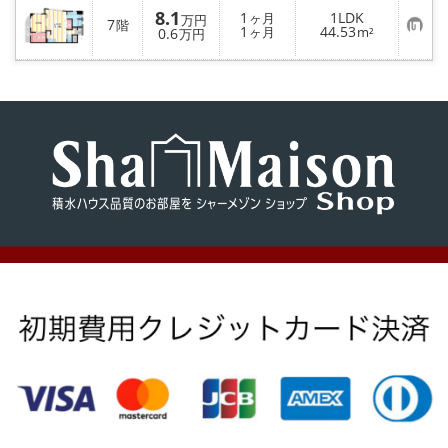
8.1
1
1LDK
ヶ月
万円
7
階
お
1
44.53
0.6
ヶ月
m²
万円
気
に
入
り
登
録