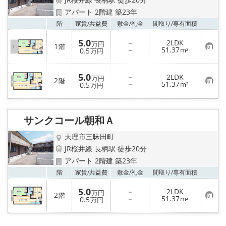
地図から探す
アパート 2階建 築23年
お気
階
家賃/
共益費
敷金/
礼金
間取り/
専有面積
AcePlanner公式ライン
5.0
－
2LDK
万円
1
階
お
－
51.37
0.5
m²
万円
気
SNS
に
入
5.0
－
2LDK
り
万円
2
階
スタッフ紹介
お
－
51.37
登
0.5
m²
万円
気
録
に
入
リフォーム のことなら！
り
サンクコール朝和Ａ
登
録
オーナー様へ
天理市三昧田町
JR桜井線 長柄駅 徒歩20分
住宅型有料老人 Ｆｌｅｕｒａｇｅ
アパート 2階建 築23年
お気
階
家賃/
共益費
敷金/
礼金
間取り/
専有面積
店舗情報·アクセス
5.0
－
2LDK
万円
2
階
お
－
51.37
0.5
m²
万円
会社概要
気
に
入