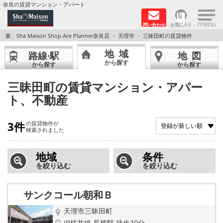
×
奈良の賃貸マンション・アパート
問い合わせ
お気に入り
TOPページ
家、Sha Maison Shop Ace Planner奈良店
天理市
三昧田町の賃貸物件
地域
路線·駅
地図
Foreigners welcome！
から探す
から探す
から探す
店長のおすすめ物件
三昧田町の賃貸マンション・アパー
ト、不動産
おすすめ Sha Maison 特集
3件
の賃貸物件が
積水ハウス Sha Maison 特集 (奈良北部、木津川
検索されました
市)
地域
条件
積水ハウス Sha Maison 特集 (奈良南部)
を絞り込む
を絞り込む
路線·駅から探す
サンクコール朝和Ｂ
地域から探す
天理市三昧田町
JR桜井線 長柄駅 徒歩20分