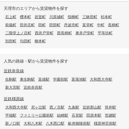
天理市のエリアから賃貸物件を探す
石上町
櫟本町
岩室町
川原城町
指柳町
三昧田町
杉本町
前栽町
田井庄町
田町
田部町
丹波市町
富堂町
中町
長柄町
二階堂上ノ庄町
西井戸堂町
西長柄町
東井戸堂町
平等坊町
別所町
勾田町
柳本町
人気の路線・駅から賃貸物件を探す
近鉄奈良線
生駒駅
東生駒駅
富雄駅
学園前駅
菖蒲池駅
大和西大寺駅
新大宮駅
近鉄奈良駅
近鉄橿原線
大和西大寺駅
尼ヶ辻駅
西ノ京駅
九条駅
近鉄郡山駅
筒井駅
平端駅
ファミリー公園前駅
結崎駅
石見駅
田原本駅
笠縫駅
新ノ口駅
大和八木駅
八木西口駅
畝傍御陵前駅
橿原神宮前駅