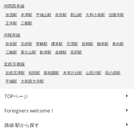
JR関西本線
加茂駅
木津駅
平城山駅
奈良駅
郡山駅
大和小泉駅
法隆寺駅
王寺駅
三郷駅
JR桜井線
奈良駅
京終駅
帯解駅
櫟本駅
天理駅
長柄駅
柳本駅
巻向駅
三輪駅
香久山駅
畝傍駅
金橋駅
高田駅
近鉄京都線
近鉄宮津駅
狛田駅
新祝園駅
木津川台駅
山田川駅
高の原駅
平城駅
大和西大寺駅
TOPページ
Foreigners welcome！
路線·駅から探す