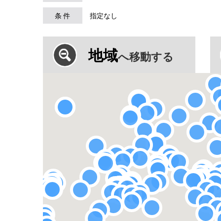
条 件
指定なし
地域
へ移動する