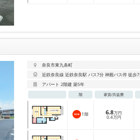
奈良市東九条町
近鉄奈良線 近鉄奈良駅 バス7分 神殿バス停 徒歩
アパート 2階建 築5年
階
家賃/
共益費
6.8
万円
1
階
0.4
万円