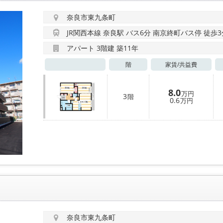
奈良市東九条町
JR関西本線 奈良駅 バス6分 南京終町バス停 徒歩3
アパート 3階建 築11年
階
家賃/
共益費
8.0
万円
3
階
0.6
万円
奈良市東九条町