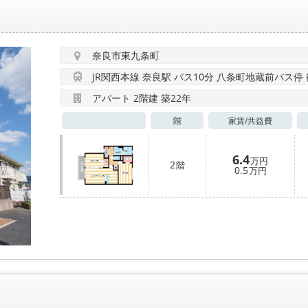
奈良市東九条町
JR関西本線 奈良駅 バス10分 八条町地蔵前バス停
アパート 2階建 築22年
階
家賃/
共益費
6.4
万円
2
階
0.5
万円