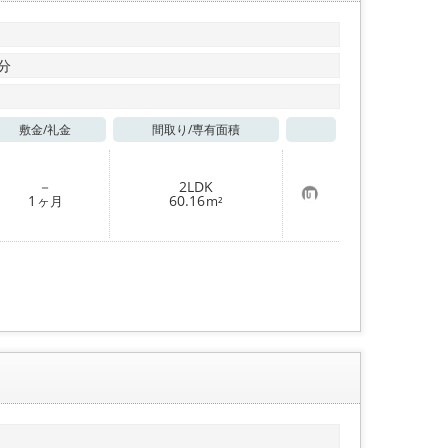
分
敷金/
礼金
間取り/
専有面積
お気に入り
－
2LDK
お
1
60.16
ヶ月
m²
気
に
入
り
登
録