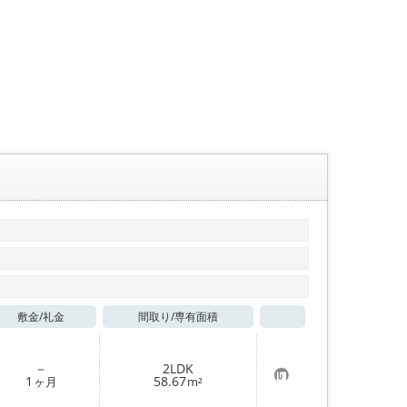
敷金/
礼金
間取り/
専有面積
お気に入り
－
2LDK
お
1
58.67
ヶ月
m²
気
に