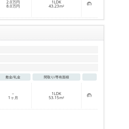
2.0
1LDK
万円
録
お
8.0
43.23
万円
m²
気
に
入
り
登
録
敷金/
礼金
間取り/
専有面積
お気に入り
－
1LDK
お
1
53.15
ヶ月
m²
気
に
入
り
登
録