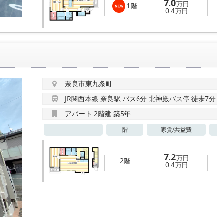
7.0
万円
1
階
0.4
万円
奈良市東九条町
JR関西本線 奈良駅 バス6分 北神殿バス停 徒歩7分
アパート 2階建 築5年
階
家賃/
共益費
7.2
万円
2
階
0.4
万円