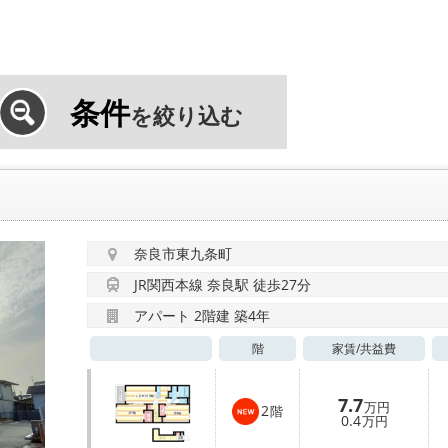
条件
を絞り込む
奈良市東九条町
JR関西本線 奈良駅 徒歩27分
アパート 2階建 築4年
階
家賃/
共益費
7.7
万円
2
階
0.4
万円