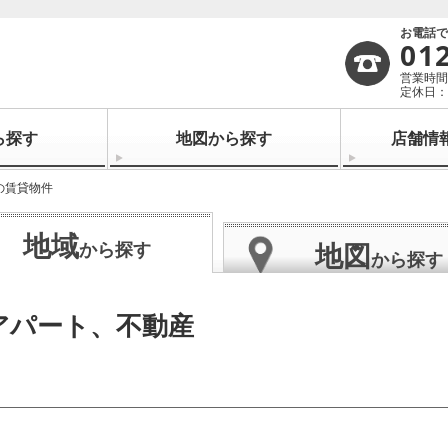
お電話
01
営業時間：
定休日：
ら探す
地図から探す
店舗情
の賃貸物件
地域
地図
から探す
から探す
アパート、不動産