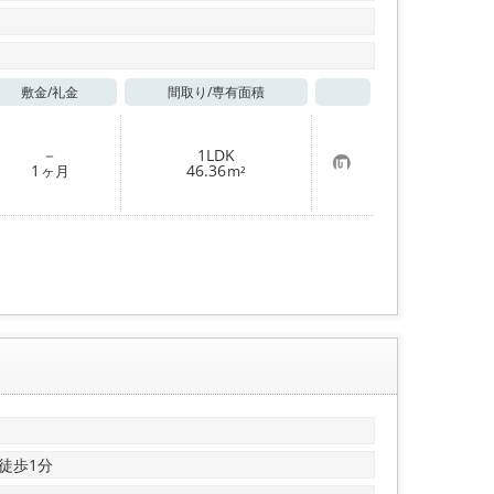
敷金/
礼金
間取り/
専有面積
お気に入り
－
1LDK
お
1
46.36
ヶ月
m²
気
に
入
り
登
録
徒歩1分