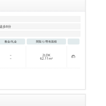
 徒歩8分
敷金/
礼金
間取り/
専有面積
お気に入り
－
2LDK
お
－
62.11
m²
気
に
入
り
登
録