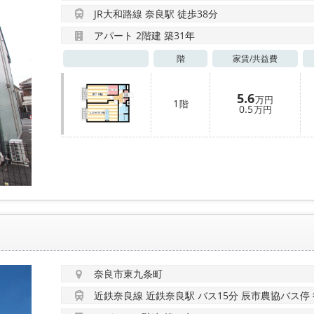
JR大和路線 奈良駅 徒歩38分
アパート 2階建 築31年
階
家賃/
共益費
5.6
万円
1
階
0.5
万円
奈良市東九条町
近鉄奈良線 近鉄奈良駅 バス15分 辰市農協バス停 