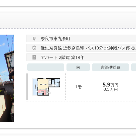
奈良市東九条町
近鉄奈良線 近鉄奈良駅 バス10分 北神殿バス停 徒
アパート 2階建 築19年
階
家賃/
共益費
5.9
万円
1
階
0.5
万円