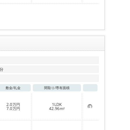
入
り
登
録
7分
敷金/
礼金
間取り/
専有面積
お気に入り
2.0
1LDK
万円
お
7.0
42.96
万円
m²
気
に
入
り
登