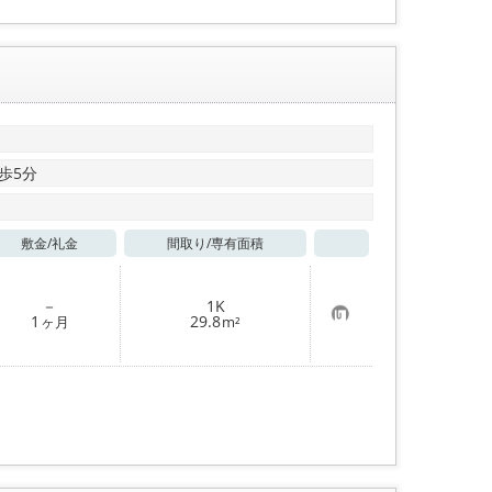
歩5分
敷金/
礼金
間取り/
専有面積
お気に入り
－
1K
お
1
29.8
ヶ月
m²
気
に
入
り
登
録