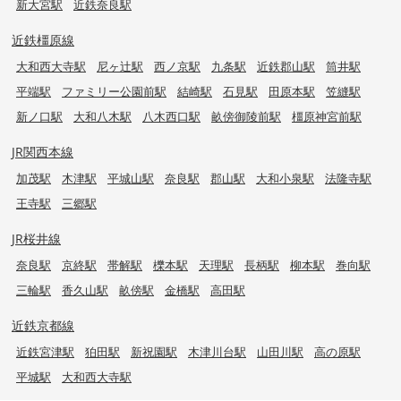
新大宮駅
近鉄奈良駅
近鉄橿原線
大和西大寺駅
尼ヶ辻駅
西ノ京駅
九条駅
近鉄郡山駅
筒井駅
平端駅
ファミリー公園前駅
結崎駅
石見駅
田原本駅
笠縫駅
新ノ口駅
大和八木駅
八木西口駅
畝傍御陵前駅
橿原神宮前駅
JR関西本線
加茂駅
木津駅
平城山駅
奈良駅
郡山駅
大和小泉駅
法隆寺駅
王寺駅
三郷駅
JR桜井線
奈良駅
京終駅
帯解駅
櫟本駅
天理駅
長柄駅
柳本駅
巻向駅
三輪駅
香久山駅
畝傍駅
金橋駅
高田駅
近鉄京都線
近鉄宮津駅
狛田駅
新祝園駅
木津川台駅
山田川駅
高の原駅
平城駅
大和西大寺駅