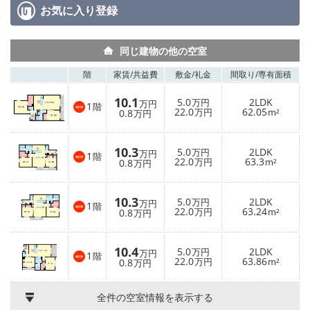
お気に入り
登録
同じ建物の他の空室
階
家賃/
共益費
敷金/
礼金
間取り/
専有面積
10.1
5.0
2LDK
万円
万円
1
階
22.0
62.05
0.8
万円
m²
万円
10.3
5.0
2LDK
万円
万円
1
階
22.0
63.3
0.8
万円
m²
万円
10.3
5.0
2LDK
万円
万円
1
階
22.0
63.24
0.8
万円
m²
万円
10.4
5.0
2LDK
万円
万円
1
階
22.0
63.86
0.8
万円
m²
万円
全件の空室情報を表示する