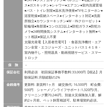
ス
ガスキッチン
シャワー
エアコン
室内洗濯置場
バス・トイレ別室
温水洗浄便座
TVモニターホン
浴室乾燥
収納スペース
インターネット対応
洗面
所独立
カウンターキッチン
W・INクローゼット
駐輪場
角部屋
コンロ2口以上
防犯ガラス
防犯カ
メラ
24時間換気システム
インターネット無料
ペ
ット相談
保証人不要
太陽光発電【入居者売電可】・食器洗浄機付・エア
コン全室・エコジョーズ・ユニットバス１４１８・
室内物干し・照明器具・動画視聴サービス・スマー
トロック
保 険
－
保証会社
利用必須 初回保証事務手数料:33,000円【税込】月
額保証料:月額総額の2%
金銭備考
更新料: 新賃料1ヶ月
鍵交換代: 16,500円
町会費:
500円
シャーメゾンライフサポート:1,320円/月。
クリーニング費70,246円。別途火災保険加入要。解
約2ヶ月前。ペット飼育相談可。駐車場契約必須。