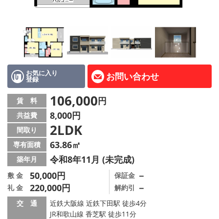
地図から探す
AcePlanner公式ライン
SNS
お気に入り
お問い合わせ
登録
スタッフ紹介
106,000
円
賃 料
リフォーム のことなら！
8,000円
共益費
2LDK
オーナー様へ
間取り
63.86㎡
専有面積
住宅型有料老人 Ｆｌｅｕｒａｇｅ
令和8年11月 (未完成)
築年月
店舗情報·アクセス
50,000円
－
敷 金
保証金
220,000円
－
礼 金
解約引
会社概要
交 通
近鉄大阪線 近鉄下田駅 徒歩4分
JR和歌山線 香芝駅 徒歩11分