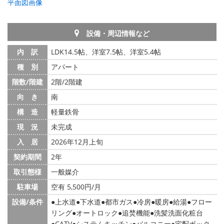
平面図画像
設備・周辺情報など
内 訳
LDK14.5帖、洋室7.5帖、洋室5.4帖
種 別
アパート
階数/階建
2階/2階建
向 き
南
構 造
軽量鉄骨
現 況
未完成
入 居
2026年12月上旬
契約期間
2年
取引態様
一般媒介
駐車場
空有 5,500円/月
設備/条件
上水道
下水道
都市ガス
冷房
暖房
給湯
フロー
リング
オートロック
追焚機能
洗髪洗面化粧台
CATV
システムキッチン
バルコニー
宅配ボック