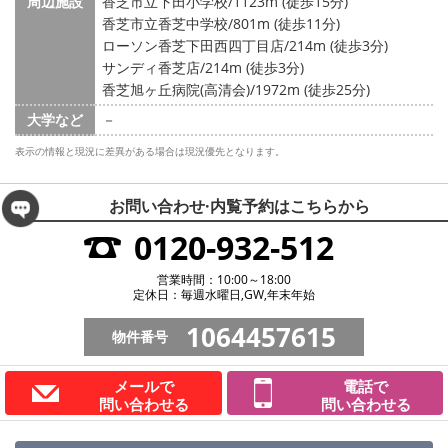
周辺施設
香芝市立下田小学校/1123m (徒歩15分)
香芝市立香芝中学校/801m (徒歩11分)
ローソン香芝下田西四丁目店/214m (徒歩3分)
サンディ香芝店/214m (徒歩3分)
香芝旭ヶ丘病院(高清会)/1972m (徒歩25分)
大学など
－
表示の情報と現況に差異がある場合は現況優先となります。
お問い合わせ·内覧予約は
こちらから
0120-932-512
営業時間：10:00～18:00
定休日：毎週水曜日,GW,年末年始
1064457615
物件番号
メールで
電話で
問い合わせる
問い合わせる