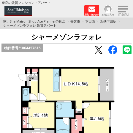
×
奈良の賃貸マンション・アパート
問い合わせ
お気に入り
TOPページ
家、Sha Maison Shop Ace Planner奈良店
香芝市
下田西
近鉄下田駅
シャーメゾンラフォレ 賃貸アパート
Foreigners welcome！
シャーメゾンラフォレ
物件番号/
1064457615
店長のおすすめ物件
おすすめ Sha Maison 特集
積水ハウス Sha Maison 特集 (奈良北部、木津川
市)
積水ハウス Sha Maison 特集 (奈良南部)
路線·駅から探す
地域から探す