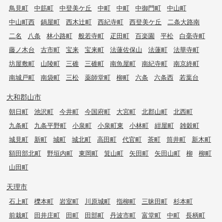
鳥見町
中筋町
中登美ケ丘
中町
中町
中御門町
中山町
中山町西
鍋屋町
西木辻町
西紀寺町
西登美ケ丘
二条大路南
二名
八条
林小路町
般若寺町
疋田町
百楽園
平松
白毫寺町
藤ノ木台
古市町
宝来
宝来町
法蓮佐保山
法蓮町
法華寺町
坊屋敷町
山陵町
三碓
三碓町
南魚屋町
南紀寺町
南京終町
南城戸町
南袋町
三松
薬師堂町
柳町
六条
六条西
若葉台
大和郡山市
朝日町
池沢町
今井町
今国府町
大宮町
北郡山町
北西町
九条町
九条平野町
小泉町
小泉町東
小林町
紺屋町
雑穀町
城見町
新町
城町
城北町
高田町
代官町
茶町
筒井町
新木町
額田部北町
野垣内町
東岡町
箕山町
矢田町
矢田山町
柳
柳町
山田町
天理市
石上町
櫟本町
岩室町
川原城町
指柳町
三昧田町
杉本町
前栽町
田井庄町
田町
田部町
丹波市町
富堂町
中町
長柄町