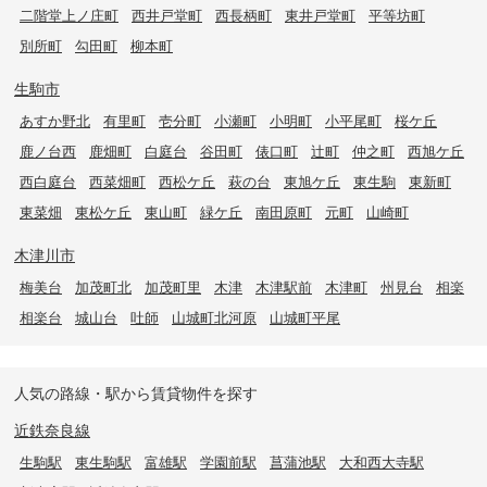
二階堂上ノ庄町
西井戸堂町
西長柄町
東井戸堂町
平等坊町
別所町
勾田町
柳本町
生駒市
あすか野北
有里町
壱分町
小瀬町
小明町
小平尾町
桜ケ丘
鹿ノ台西
鹿畑町
白庭台
谷田町
俵口町
辻町
仲之町
西旭ケ丘
西白庭台
西菜畑町
西松ケ丘
萩の台
東旭ケ丘
東生駒
東新町
東菜畑
東松ケ丘
東山町
緑ケ丘
南田原町
元町
山崎町
木津川市
梅美台
加茂町北
加茂町里
木津
木津駅前
木津町
州見台
相楽
相楽台
城山台
吐師
山城町北河原
山城町平尾
人気の路線・駅から賃貸物件を探す
近鉄奈良線
生駒駅
東生駒駅
富雄駅
学園前駅
菖蒲池駅
大和西大寺駅