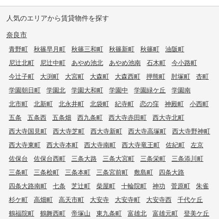
人気のエリアから賃貸物件を探す
奈良市
青野町
秋篠早月町
秋篠三和町
秋篠新町
秋篠町
油阪町
尼辻北町
尼辻中町
あやめ池北
あやめ池南
石木町
今小路町
今辻子町
大渕町
大宮町
大森町
大森西町
押熊町
肘塚町
杏町
学園朝日町
学園北
学園大和町
学園中
学園緑ケ丘
学園南
北市町
北新町
北永井町
北袋町
紀寺町
恋の窪
神殿町
小西町
五条
五条西
五条畑
西九条町
西大寺赤田町
西大寺北町
西大寺国見町
西大寺芝町
西大寺新町
西大寺高塚町
西大寺野神町
西大寺東町
西大寺本町
西大寺南町
西大寺竜王町
佐紀町
左京
佐保台
佐保台西町
三条大路
三条大宮町
三条栄町
三条添川町
三条町
三条桧町
三条本町
三条宮前町
敷島町
四条大路
四条大路南町
七条
芝辻町
柴屋町
十輪院町
神功
菅原町
朱雀
杉ケ町
高畑町
高天市町
大安寺
大安寺町
大安寺西
千代ケ丘
鶴福院町
鶴舞西町
帝塚山
東九条町
富雄北
富雄元町
登美ケ丘