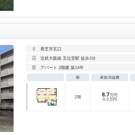
香芝市瓦口
近鉄大阪線 五位堂駅 徒歩3分
アパート 2階建 築24年
階
家賃/
共益費
8.7
万円
2
階
0.5
万円