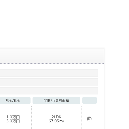
敷金/
礼金
間取り/
専有面積
お気に入り
1.0
2LDK
万円
お
3.0
67.05
万円
m²
気
に