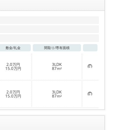
敷金/
礼金
間取り/
専有面積
お気に入り
2.0
3LDK
万円
お
15.0
87
万円
m²
気
に
入
り
登
2.0
3LDK
万円
録
お
15.0
87
万円
m²
気
に
入
り
登
録