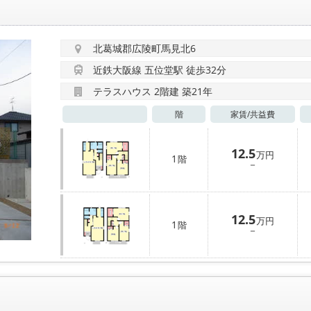
北葛城郡広陵町馬見北6
近鉄大阪線 五位堂駅 徒歩32分
テラスハウス 2階建 築21年
階
家賃/
共益費
12.5
万円
1
階
－
12.5
万円
1
階
－