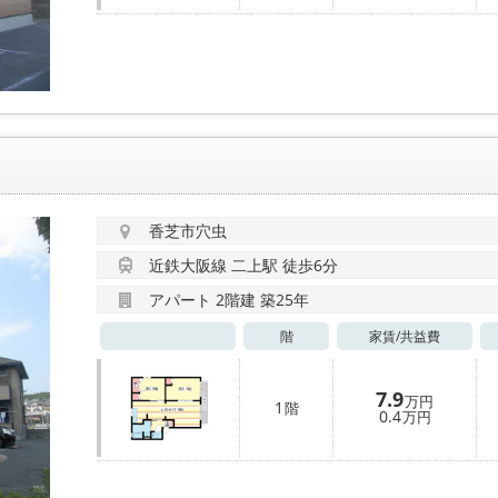
香芝市穴虫
近鉄大阪線 二上駅 徒歩6分
アパート 2階建 築25年
階
家賃/
共益費
7.9
万円
1
階
0.4
万円