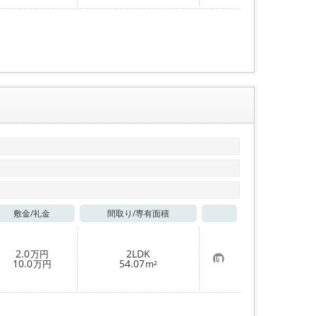
入
り
登
録
敷金/
礼金
間取り/
専有面積
お気に入り
2.0
2LDK
万円
お
10.0
54.07
万円
m²
気
に
入
り
登