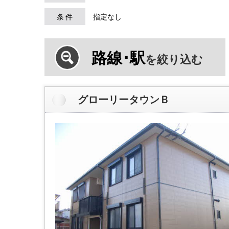
条 件
指定なし
路線･駅
を絞り込む
グローリータウンＢ