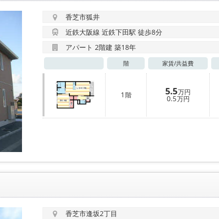
香芝市狐井
近鉄大阪線 近鉄下田駅 徒歩8分
アパート 2階建 築18年
階
家賃/
共益費
5.5
万円
1
階
0.5
万円
香芝市逢坂2丁目