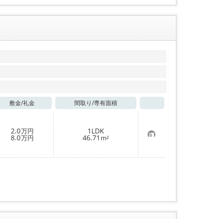
敷金/
礼金
間取り/
専有面積
お気に入り
2.0
1LDK
万円
お
8.0
46.71
万円
m²
気
に
入
り
登
録