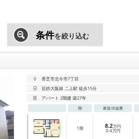
条件
を絞り込む
香芝市北今市7丁目
近鉄大阪線 二上駅 徒歩15分
アパート 2階建 築27年
階
家賃/
共益費
8.2
万円
1
階
0.4
万円