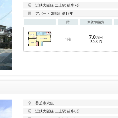
近鉄大阪線 二上駅 徒歩7分
アパート 2階建 築17年
階
家賃/
共益費
7.0
万円
1
階
0.5
万円
香芝市穴虫
近鉄大阪線 二上駅 徒歩6分