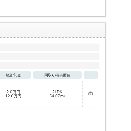
録
敷金/
礼金
間取り/
専有面積
お気に入り
2.0
2LDK
万円
お
12.0
54.07
万円
m²
気
に
入
り
登
録