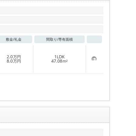
敷金/
礼金
間取り/
専有面積
お気に入り
2.0
1LDK
万円
お
8.0
47.08
万円
m²
気
に
入
り
登
録