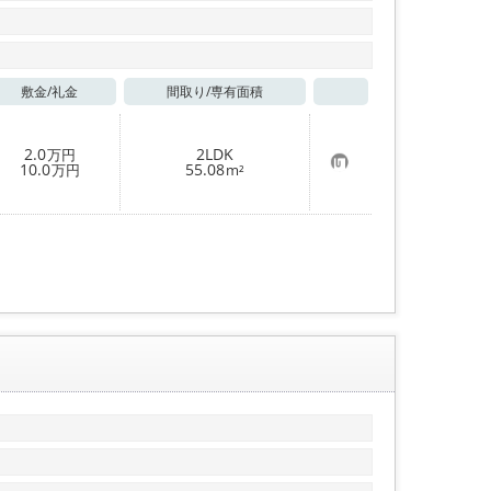
敷金/
礼金
間取り/
専有面積
お気に入り
2.0
2LDK
万円
お
10.0
55.08
万円
m²
気
に
入
り
登
録