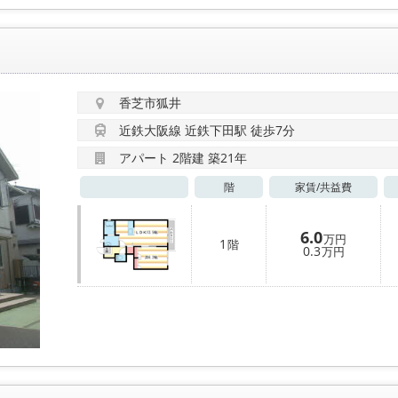
香芝市狐井
近鉄大阪線 近鉄下田駅 徒歩7分
アパート 2階建 築21年
階
家賃/
共益費
6.0
万円
1
階
0.3
万円