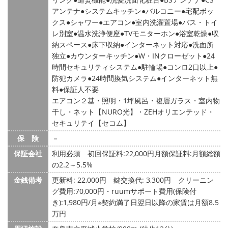
アンテナ
システムキッチン
バルコニー
宅配ボッ
クス
シャワー
エアコン
室内洗濯置場
バス・トイ
レ別室
温水洗浄便座
TVモニターホン
浴室乾燥
収
納スペース
床下収納
インターネット対応
洗面所
独立
カウンターキッチン
W・INクローゼット
24
時間セキュリティシステム
駐輪場
コンロ2口以上
防犯カメラ
24時間換気システム
インターネット無
料
保証人不要
エアコン２基・照明・1坪風呂・複層ガラス・室内物
干し・ネット【NURO光】・ZEHオリエンテッド・
セキュリテイ【セコム】
保 険
－
保証会社
利用必須 初回保証料:22,000円月額保証料:月額総額
の2.2～5.5%
金銭備考
更新料: 22,000円
鍵交換代: 3,300円
クリーニン
グ費用:70,000円・ruumサポート費用(保険付
き):1,980円/月※契約満了日翌日以降の家賃は月額8.5
万円