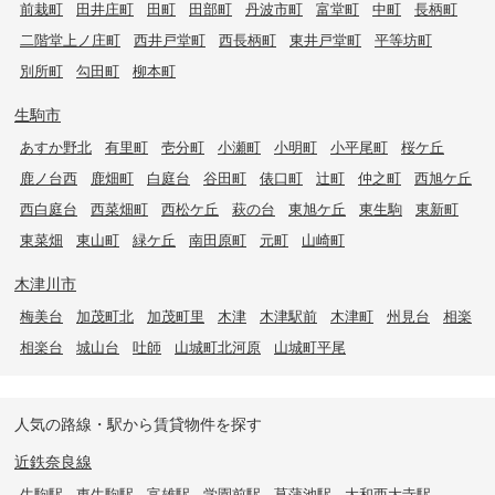
前栽町
田井庄町
田町
田部町
丹波市町
富堂町
中町
長柄町
二階堂上ノ庄町
西井戸堂町
西長柄町
東井戸堂町
平等坊町
別所町
勾田町
柳本町
生駒市
あすか野北
有里町
壱分町
小瀬町
小明町
小平尾町
桜ケ丘
鹿ノ台西
鹿畑町
白庭台
谷田町
俵口町
辻町
仲之町
西旭ケ丘
西白庭台
西菜畑町
西松ケ丘
萩の台
東旭ケ丘
東生駒
東新町
東菜畑
東山町
緑ケ丘
南田原町
元町
山崎町
木津川市
梅美台
加茂町北
加茂町里
木津
木津駅前
木津町
州見台
相楽
相楽台
城山台
吐師
山城町北河原
山城町平尾
人気の路線・駅から賃貸物件を探す
近鉄奈良線
生駒駅
東生駒駅
富雄駅
学園前駅
菖蒲池駅
大和西大寺駅