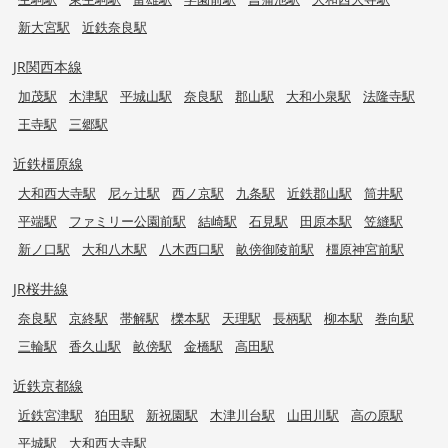
新大宮駅
近鉄奈良駅
JR関西本線
加茂駅
木津駅
平城山駅
奈良駅
郡山駅
大和小泉駅
法隆寺駅
王寺駅
三郷駅
近鉄橿原線
大和西大寺駅
尼ヶ辻駅
西ノ京駅
九条駅
近鉄郡山駅
筒井駅
平端駅
ファミリー公園前駅
結崎駅
石見駅
田原本駅
笠縫駅
新ノ口駅
大和八木駅
八木西口駅
畝傍御陵前駅
橿原神宮前駅
JR桜井線
奈良駅
京終駅
帯解駅
櫟本駅
天理駅
長柄駅
柳本駅
巻向駅
三輪駅
香久山駅
畝傍駅
金橋駅
高田駅
近鉄京都線
近鉄宮津駅
狛田駅
新祝園駅
木津川台駅
山田川駅
高の原駅
平城駅
大和西大寺駅