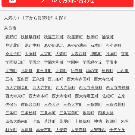
人気のエリアから賃貸物件を探す
奈良市
青野町
秋篠早月町
秋篠三和町
秋篠新町
秋篠町
油阪町
尼辻北町
尼辻中町
あやめ池北
あやめ池南
石木町
今小路町
今辻子町
大渕町
大宮町
大森町
大森西町
押熊町
肘塚町
杏町
学園朝日町
学園北
学園大和町
学園中
学園緑ケ丘
学園南
北市町
北新町
北永井町
北袋町
紀寺町
恋の窪
神殿町
小西町
五条
五条西
五条畑
西九条町
西大寺赤田町
西大寺北町
西大寺国見町
西大寺芝町
西大寺新町
西大寺高塚町
西大寺野神町
西大寺東町
西大寺本町
西大寺南町
西大寺竜王町
佐紀町
左京
佐保台
佐保台西町
三条大路
三条大宮町
三条栄町
三条添川町
三条町
三条桧町
三条本町
三条宮前町
敷島町
四条大路
四条大路南町
七条
芝辻町
柴屋町
十輪院町
神功
菅原町
朱雀
杉ケ町
高畑町
高天市町
大安寺
大安寺町
大安寺西
千代ケ丘