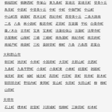
鶴福院町
鶴舞西町
帝塚山
東九条町
富雄北
富雄元町
登美ケ丘
鳥見町
中筋町
中登美ケ丘
中町
中町
中御門町
中山町
中山町西
鍋屋町
西木辻町
西紀寺町
西登美ケ丘
二条大路南
二名
八条
林小路町
般若寺町
疋田町
百楽園
平松
白毫寺町
藤ノ木台
古市町
宝来
宝来町
法蓮佐保山
法蓮町
法華寺町
坊屋敷町
山陵町
三碓
三碓町
南魚屋町
南紀寺町
南京終町
南城戸町
南袋町
三松
薬師堂町
柳町
六条
六条西
若葉台
大和郡山市
朝日町
池沢町
今井町
今国府町
大宮町
北郡山町
北西町
九条町
九条平野町
小泉町
小泉町東
小林町
紺屋町
雑穀町
城見町
新町
城町
城北町
高田町
代官町
茶町
筒井町
新木町
額田部北町
野垣内町
東岡町
箕山町
矢田町
矢田山町
柳
柳町
山田町
天理市
石上町
櫟本町
岩室町
川原城町
指柳町
三昧田町
杉本町