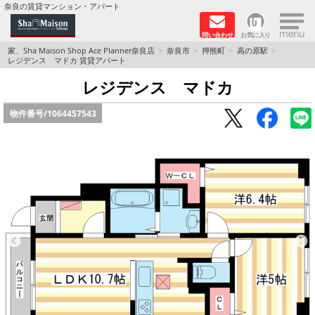
×
奈良の賃貸マンション・アパート
問い合わせ
お気に入り
TOPページ
家、Sha Maison Shop Ace Planner奈良店
奈良市
押熊町
高の原駅
レジデンス マドカ 賃貸アパート
Foreigners welcome！
レジデンス マドカ
物件番号/
1064457543
店長のおすすめ物件
おすすめ Sha Maison 特集
積水ハウス Sha Maison 特集 (奈良北部、木津川
市)
積水ハウス Sha Maison 特集 (奈良南部)
路線·駅から探す
地域から探す