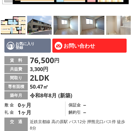
地図から探す
AcePlanner公式ライン
SNS
お気に入り
お問い合わせ
登録
スタッフ紹介
76,500
円
賃 料
リフォーム のことなら！
3,300円
共益費
2LDK
オーナー様へ
間取り
50.47㎡
専有面積
住宅型有料老人 Ｆｌｅｕｒａｇｅ
令和8年8月 (新築)
築年月
店舗情報·アクセス
0ヶ月
－
敷 金
保証金
1ヶ月
－
礼 金
解約引
会社概要
交 通
近鉄京都線 高の原駅 バス12分 押熊北口バス停 徒歩
8分