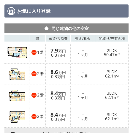
お気に入り
登録
同じ建物の他の空室
階
家賃/
共益費
敷金/
礼金
間取り/
専有面積
7.9
－
2LDK
万円
1
階
1
50.47
0.3
ヶ月
m²
万円
8.6
－
3LDK
万円
2
階
1
62.1
0.3
ヶ月
m²
万円
8.4
－
3LDK
万円
2
階
1
62.1
0.3
ヶ月
m²
万円
8.4
－
3LDK
万円
2
階
1
62.1
0.3
ヶ月
m²
万円