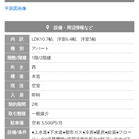
平面図画像
設備・周辺情報など
内 訳
LDK10.7帖、洋室6.4帖、洋室5帖
種 別
アパート
階数/階建
1階/2階建
向 き
西
構 造
木造
現 況
空室
入 居
即時
契約期間
2年
取引態様
一般媒介
駐車場
空有 5,500円/月
設備/条件
上水道
下水道
都市ガス
冷房
暖房
給湯
フロー
リング
追焚機能
洗髪洗面化粧台
BSアンテナ
CS