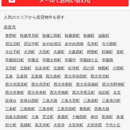
人気のエリアから賃貸物件を探す
奈良市
青野町
秋篠早月町
秋篠三和町
秋篠新町
秋篠町
油阪町
尼辻北町
尼辻中町
あやめ池北
あやめ池南
石木町
今小路町
今辻子町
大渕町
大宮町
大森町
大森西町
押熊町
肘塚町
杏町
学園朝日町
学園北
学園大和町
学園中
学園緑ケ丘
学園南
北市町
北新町
北永井町
北袋町
紀寺町
恋の窪
神殿町
小西町
五条
五条西
五条畑
西九条町
西大寺赤田町
西大寺北町
西大寺国見町
西大寺芝町
西大寺新町
西大寺高塚町
西大寺野神町
西大寺東町
西大寺本町
西大寺南町
西大寺竜王町
佐紀町
左京
佐保台
佐保台西町
三条大路
三条大宮町
三条栄町
三条添川町
三条町
三条桧町
三条本町
三条宮前町
敷島町
四条大路
四条大路南町
七条
芝辻町
柴屋町
十輪院町
神功
菅原町
朱雀
杉ケ町
高畑町
高天市町
大安寺
大安寺町
大安寺西
千代ケ丘