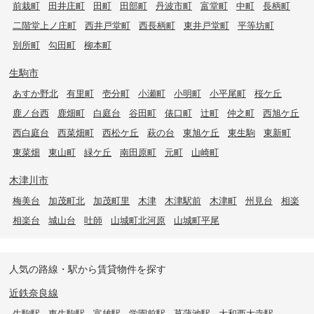
前栽町
田井庄町
田町
田部町
丹波市町
富堂町
中町
長柄町
二階堂上ノ庄町
西井戸堂町
西長柄町
東井戸堂町
平等坊町
別所町
勾田町
柳本町
生駒市
あすか野北
有里町
壱分町
小瀬町
小明町
小平尾町
桜ケ丘
鹿ノ台西
鹿畑町
白庭台
谷田町
俵口町
辻町
仲之町
西旭ケ丘
西白庭台
西菜畑町
西松ケ丘
萩の台
東旭ケ丘
東生駒
東新町
東菜畑
東山町
緑ケ丘
南田原町
元町
山崎町
木津川市
梅美台
加茂町北
加茂町里
木津
木津駅前
木津町
州見台
相楽
相楽台
城山台
吐師
山城町北河原
山城町平尾
人気の路線・駅から賃貸物件を探す
近鉄奈良線
生駒駅
東生駒駅
富雄駅
学園前駅
菖蒲池駅
大和西大寺駅