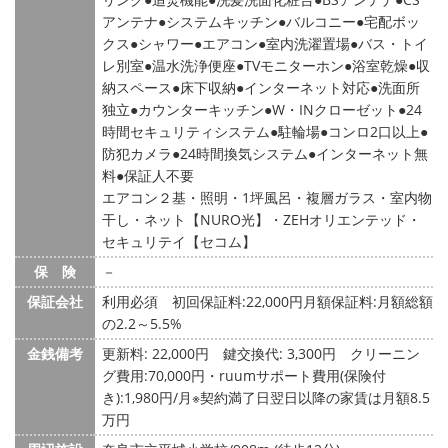
アンテナ
システムキッチン
バルコニー
宅配ボッ
クス
シャワー
エアコン
室内洗濯置場
バス・トイ
レ別室
温水洗浄便座
TVモニターホン
浴室乾燥
収
納スペース
床下収納
インターネット対応
洗面所
独立
カウンターキッチン
W・INクローゼット
24
時間セキュリティシステム
駐輪場
コンロ2口以上
防犯カメラ
24時間換気システム
インターネット無
料
保証人不要
エアコン２基・照明・1坪風呂・複層ガラス・室内物
干し・ネット【NURO光】・ZEHオリエンテッド・
セキュリテイ【セコム】
保 険
－
保証会社
利用必須 初回保証料:22,000円月額保証料:月額総額
の2.2～5.5%
金銭備考
更新料: 22,000円
鍵交換代: 3,300円
クリーニン
グ費用:70,000円・ruumサポート費用(保険付
き):1,980円/月※契約満了日翌日以降の家賃は月額8.5
万円