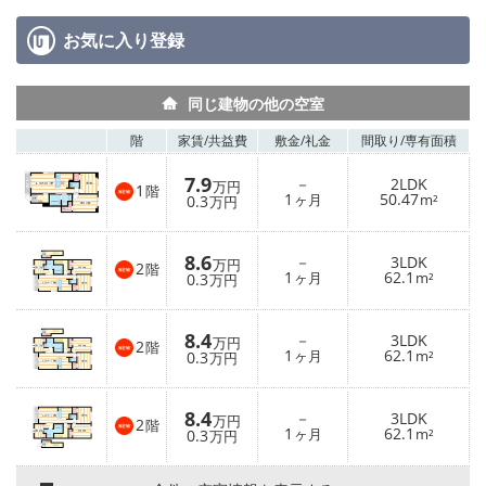
お気に入り
登録
同じ建物の他の空室
階
家賃/
共益費
敷金/
礼金
間取り/
専有面積
7.9
－
2LDK
万円
1
階
1
50.47
0.3
ヶ月
m²
万円
8.6
－
3LDK
万円
2
階
1
62.1
0.3
ヶ月
m²
万円
8.4
－
3LDK
万円
2
階
1
62.1
0.3
ヶ月
m²
万円
8.4
－
3LDK
万円
2
階
1
62.1
0.3
ヶ月
m²
万円