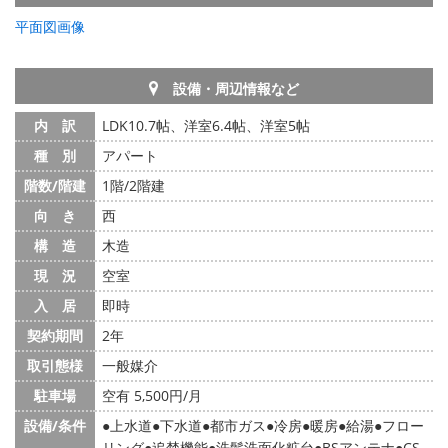
平面図画像
設備・周辺情報など
内 訳
LDK10.7帖、洋室6.4帖、洋室5帖
種 別
アパート
階数/階建
1階/2階建
向 き
西
構 造
木造
現 況
空室
入 居
即時
契約期間
2年
取引態様
一般媒介
駐車場
空有 5,500円/月
設備/条件
上水道
下水道
都市ガス
冷房
暖房
給湯
フロー
リング
追焚機能
洗髪洗面化粧台
BSアンテナ
CS