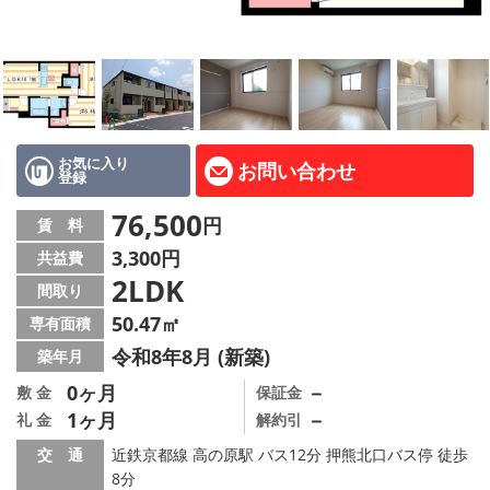
地図から探す
AcePlanner公式ライン
SNS
お気に入り
お問い合わせ
登録
スタッフ紹介
76,500
円
賃 料
リフォーム のことなら！
3,300円
共益費
2LDK
オーナー様へ
間取り
50.47㎡
専有面積
住宅型有料老人 Ｆｌｅｕｒａｇｅ
令和8年8月 (新築)
築年月
店舗情報·アクセス
0ヶ月
－
敷 金
保証金
1ヶ月
－
礼 金
解約引
会社概要
交 通
近鉄京都線 高の原駅 バス12分 押熊北口バス停 徒歩
8分