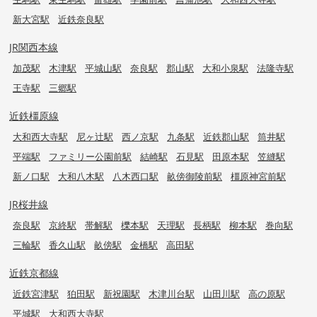
新大宮駅
近鉄奈良駅
JR関西本線
加茂駅
木津駅
平城山駅
奈良駅
郡山駅
大和小泉駅
法隆寺駅
王寺駅
三郷駅
近鉄橿原線
大和西大寺駅
尼ヶ辻駅
西ノ京駅
九条駅
近鉄郡山駅
筒井駅
平端駅
ファミリー公園前駅
結崎駅
石見駅
田原本駅
笠縫駅
新ノ口駅
大和八木駅
八木西口駅
畝傍御陵前駅
橿原神宮前駅
JR桜井線
奈良駅
京終駅
帯解駅
櫟本駅
天理駅
長柄駅
柳本駅
巻向駅
三輪駅
香久山駅
畝傍駅
金橋駅
高田駅
近鉄京都線
近鉄宮津駅
狛田駅
新祝園駅
木津川台駅
山田川駅
高の原駅
平城駅
大和西大寺駅