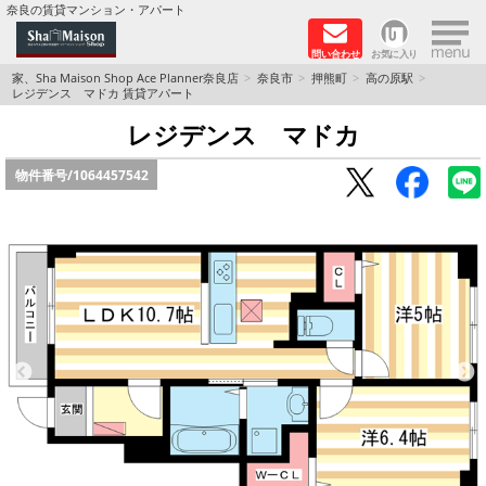
×
奈良の賃貸マンション・アパート
問い合わせ
お気に入り
TOPページ
家、Sha Maison Shop Ace Planner奈良店
奈良市
押熊町
高の原駅
レジデンス マドカ 賃貸アパート
Foreigners welcome！
レジデンス マドカ
物件番号/
1064457542
店長のおすすめ物件
おすすめ Sha Maison 特集
積水ハウス Sha Maison 特集 (奈良北部、木津川
市)
積水ハウス Sha Maison 特集 (奈良南部)
路線·駅から探す
地域から探す