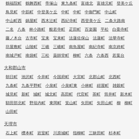
鶴福院町
鶴舞西町
帝塚山
東九条町
富雄北
富雄元町
登美ケ丘
鳥見町
中筋町
中登美ケ丘
中町
中町
中御門町
中山町
中山町西
鍋屋町
西木辻町
西紀寺町
西登美ケ丘
二条大路南
二名
八条
林小路町
般若寺町
疋田町
百楽園
平松
白毫寺町
藤ノ木台
古市町
宝来
宝来町
法蓮佐保山
法蓮町
法華寺町
坊屋敷町
山陵町
三碓
三碓町
南魚屋町
南紀寺町
南京終町
南城戸町
南袋町
三松
薬師堂町
柳町
六条
六条西
若葉台
大和郡山市
朝日町
池沢町
今井町
今国府町
大宮町
北郡山町
北西町
九条町
九条平野町
小泉町
小泉町東
小林町
紺屋町
雑穀町
城見町
新町
城町
城北町
高田町
代官町
茶町
筒井町
新木町
額田部北町
野垣内町
東岡町
箕山町
矢田町
矢田山町
柳
柳町
山田町
天理市
石上町
櫟本町
岩室町
川原城町
指柳町
三昧田町
杉本町