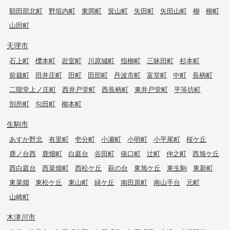
額田部北町
野垣内町
東岡町
箕山町
矢田町
矢田山町
柳
柳町
山田町
天理市
石上町
櫟本町
岩室町
川原城町
指柳町
三昧田町
杉本町
前栽町
田井庄町
田町
田部町
丹波市町
富堂町
中町
長柄町
二階堂上ノ庄町
西井戸堂町
西長柄町
東井戸堂町
平等坊町
別所町
勾田町
柳本町
生駒市
あすか野北
有里町
壱分町
小瀬町
小明町
小平尾町
桜ケ丘
鹿ノ台西
鹿畑町
白庭台
谷田町
俵口町
辻町
仲之町
西旭ケ丘
西白庭台
西菜畑町
西松ケ丘
萩の台
東旭ケ丘
東生駒
東新町
東菜畑
東松ケ丘
東山町
緑ケ丘
南田原町
南山手台
元町
山崎町
木津川市