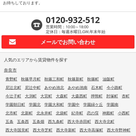
お待ちしております。
0120-932-512
営業時間：10:00～18:00
定休日：毎週水曜日,GW,年末年始
メールで
お問い合わせ
人気のエリアから賃貸物件を探す
奈良市
青野町
秋篠早月町
秋篠三和町
秋篠新町
秋篠町
油阪町
尼辻北町
尼辻中町
あやめ池北
あやめ池南
石木町
今小路町
今辻子町
大渕町
大宮町
大森町
大森西町
押熊町
肘塚町
杏町
学園朝日町
学園北
学園大和町
学園中
学園緑ケ丘
学園南
北市町
北新町
北永井町
北袋町
紀寺町
恋の窪
神殿町
小西町
五条
五条西
五条畑
西九条町
西大寺赤田町
西大寺北町
西大寺国見町
西大寺芝町
西大寺新町
西大寺高塚町
西大寺野神町