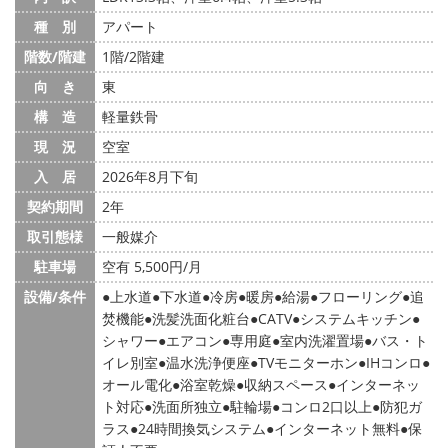
種 別
アパート
階数/階建
1階/2階建
向 き
東
構 造
軽量鉄骨
現 況
空室
入 居
2026年8月下旬
契約期間
2年
取引態様
一般媒介
駐車場
空有 5,500円/月
設備/条件
上水道
下水道
冷房
暖房
給湯
フローリング
追
焚機能
洗髪洗面化粧台
CATV
システムキッチン
シャワー
エアコン
専用庭
室内洗濯置場
バス・ト
イレ別室
温水洗浄便座
TVモニターホン
IHコンロ
オール電化
浴室乾燥
収納スペース
インターネッ
ト対応
洗面所独立
駐輪場
コンロ2口以上
防犯ガ
ラス
24時間換気システム
インターネット無料
保