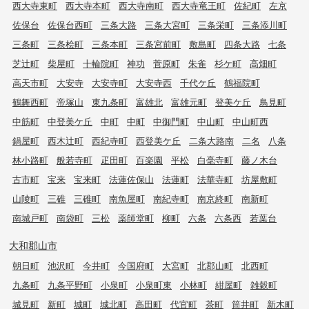
西大寺東町
西大寺本町
西大寺南町
西大寺竜王町
佐紀町
左京
佐保台
佐保台西町
三条大路
三条大宮町
三条栄町
三条添川町
三条町
三条桧町
三条本町
三条宮前町
敷島町
四条大路
七条
芝辻町
柴屋町
十輪院町
神功
菅原町
朱雀
杉ケ町
高畑町
高天市町
大安寺
大安寺町
大安寺西
千代ケ丘
鶴福院町
鶴舞西町
帝塚山
東九条町
富雄北
富雄元町
登美ケ丘
鳥見町
中筋町
中登美ケ丘
中町
中町
中御門町
中山町
中山町西
鍋屋町
西木辻町
西紀寺町
西登美ケ丘
二条大路南
二名
八条
林小路町
般若寺町
疋田町
百楽園
平松
白毫寺町
藤ノ木台
古市町
宝来
宝来町
法蓮佐保山
法蓮町
法華寺町
坊屋敷町
山陵町
三碓
三碓町
南魚屋町
南紀寺町
南京終町
南新町
南城戸町
南袋町
三松
薬師堂町
柳町
六条
六条西
若葉台
大和郡山市
朝日町
池沢町
今井町
今国府町
大宮町
北郡山町
北西町
九条町
九条平野町
小泉町
小泉町東
小林町
紺屋町
雑穀町
城見町
新町
城町
城北町
高田町
代官町
茶町
筒井町
新木町