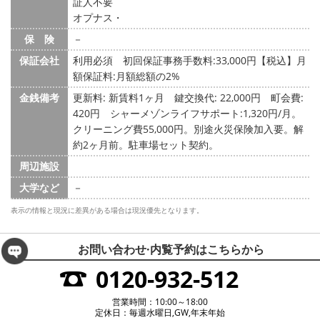
証人不要
オプナス・
保 険
－
保証会社
利用必須 初回保証事務手数料:33,000円【税込】月
額保証料:月額総額の2%
金銭備考
更新料: 新賃料1ヶ月
鍵交換代: 22,000円
町会費:
420円
シャーメゾンライフサポート:1,320円/月。
クリーニング費55,000円。別途火災保険加入要。解
約2ヶ月前。駐車場セット契約。
周辺施設
大学など
－
表示の情報と現況に差異がある場合は現況優先となります。
お問い合わせ·内覧予約は
こちらから
0120-932-512
営業時間：10:00～18:00
定休日：毎週水曜日,GW,年末年始