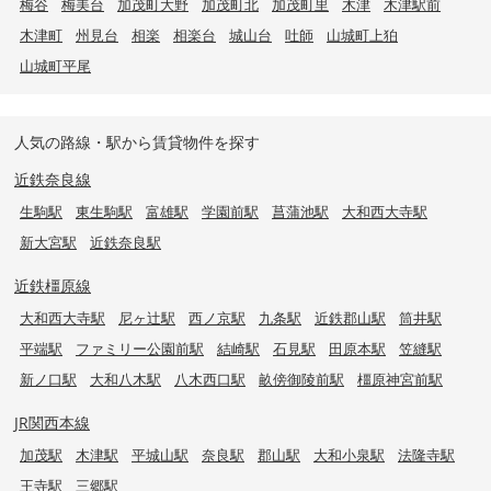
梅谷
梅美台
加茂町大野
加茂町北
加茂町里
木津
木津駅前
木津町
州見台
相楽
相楽台
城山台
吐師
山城町上狛
山城町平尾
人気の路線・駅から賃貸物件を探す
近鉄奈良線
生駒駅
東生駒駅
富雄駅
学園前駅
菖蒲池駅
大和西大寺駅
新大宮駅
近鉄奈良駅
近鉄橿原線
大和西大寺駅
尼ヶ辻駅
西ノ京駅
九条駅
近鉄郡山駅
筒井駅
平端駅
ファミリー公園前駅
結崎駅
石見駅
田原本駅
笠縫駅
新ノ口駅
大和八木駅
八木西口駅
畝傍御陵前駅
橿原神宮前駅
JR関西本線
加茂駅
木津駅
平城山駅
奈良駅
郡山駅
大和小泉駅
法隆寺駅
王寺駅
三郷駅