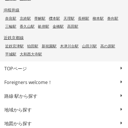
JR桜井線
奈良駅
京終駅
帯解駅
櫟本駅
天理駅
長柄駅
柳本駅
巻向駅
三輪駅
香久山駅
畝傍駅
金橋駅
高田駅
近鉄京都線
近鉄宮津駅
狛田駅
新祝園駅
木津川台駅
山田川駅
高の原駅
平城駅
大和西大寺駅
TOPページ
Foreigners welcome！
路線·駅から探す
地域から探す
地図から探す