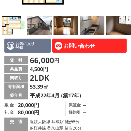
地図から探す
AcePlanner公式ライン
SNS
お気に入り
お問い合わせ
登録
スタッフ紹介
66,000
円
賃 料
リフォーム のことなら！
4,500円
共益費
2LDK
オーナー様へ
間取り
53.39㎡
専有面積
住宅型有料老人 Ｆｌｅｕｒａｇｅ
平成22年4月 (築17年)
築年月
店舗情報·アクセス
20,000円
－
敷 金
保証金
80,000円
－
礼 金
解約引
会社概要
交 通
近鉄大阪線 耳成駅 徒歩5分
JR桜井線 香久山駅 徒歩20分