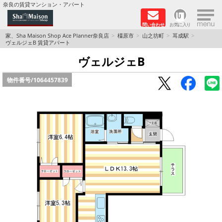
×
奈良の賃貸マンション・アパート
問い合わせ
お気に入り
TOPページ
家、Sha Maison Shop Ace Planner奈良店
橿原市
山之坊町
耳成駅
ヴェルジェB 賃貸アパート
Foreigners welcome！
ヴェルジェB
物件番号/
1064457839
店長のおすすめ物件
おすすめ Sha Maison 特集
積水ハウス Sha Maison 特集 (奈良北部、木津川
市)
積水ハウス Sha Maison 特集 (奈良南部)
路線·駅から探す
地域から探す