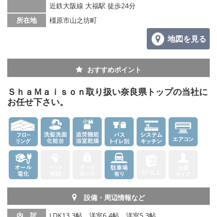
メールでお問い合わせ
近鉄大阪線 大福駅 徒歩24分
所在地
橿原市山之坊町
地図を見る
おすすめポイント
ＳｈａＭａｉｓｏｎ取り扱い奈良県トップの当社に
お任せ下さい。
設備・周辺情報など
内 訳
LDK13.3帖、洋室6.4帖、洋室5.3帖