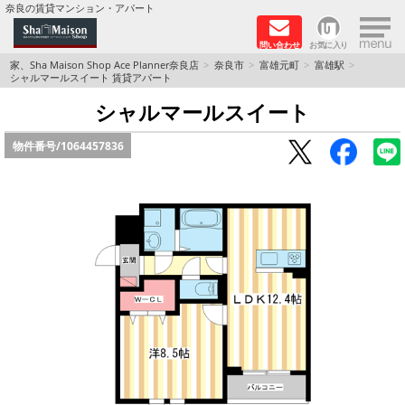
×
奈良の賃貸マンション・アパート
問い合わせ
お気に入り
TOPページ
家、Sha Maison Shop Ace Planner奈良店
奈良市
富雄元町
富雄駅
シャルマールスイート 賃貸アパート
Foreigners welcome！
シャルマールスイート
物件番号/
1064457836
店長のおすすめ物件
おすすめ Sha Maison 特集
積水ハウス Sha Maison 特集 (奈良北部、木津川
市)
積水ハウス Sha Maison 特集 (奈良南部)
路線·駅から探す
地域から探す