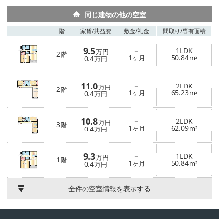
同じ建物の他の空室
階
家賃/
共益費
敷金/
礼金
間取り/
専有面積
9.5
－
1LDK
万円
2
階
1
50.84
0.4
ヶ月
m²
万円
11.0
－
2LDK
万円
2
階
1
65.23
0.4
ヶ月
m²
万円
10.8
－
2LDK
万円
3
階
1
62.09
0.4
ヶ月
m²
万円
9.3
－
1LDK
万円
1
階
1
50.84
0.4
ヶ月
m²
万円
全件の空室情報を表示する