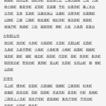
林小路町
般若寺町
疋田町
百楽園
平松
白毫寺町
藤ノ木台
古市町
宝来
宝来町
法蓮佐保山
法蓮町
法華寺町
坊屋敷町
山陵町
三碓
三碓町
南魚屋町
南紀寺町
南京終町
南新町
南城戸町
南袋町
三松
薬師堂町
柳町
六条
六条西
若葉台
大和郡山市
朝日町
池沢町
今井町
今国府町
大宮町
北郡山町
北西町
九条町
九条平野町
小泉町
小泉町東
小林町
紺屋町
雑穀町
城見町
新町
城町
城北町
高田町
代官町
茶町
筒井町
新木町
額田部北町
野垣内町
東岡町
箕山町
矢田町
矢田山町
柳
柳町
山田町
天理市
石上町
櫟本町
岩室町
川原城町
指柳町
三昧田町
杉本町
前栽町
田井庄町
田町
田部町
丹波市町
富堂町
中町
長柄町
二階堂上ノ庄町
西井戸堂町
西長柄町
東井戸堂町
平等坊町
別所町
勾田町
柳本町