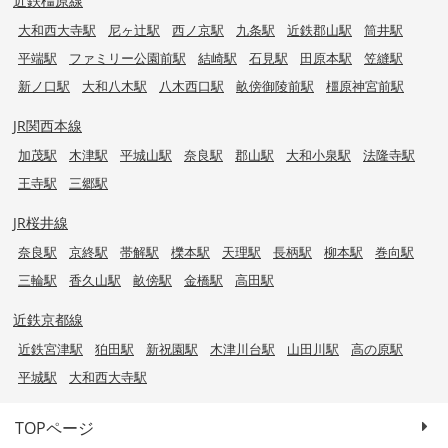
近鉄橿原線
大和西大寺駅
尼ヶ辻駅
西ノ京駅
九条駅
近鉄郡山駅
筒井駅
平端駅
ファミリー公園前駅
結崎駅
石見駅
田原本駅
笠縫駅
新ノ口駅
大和八木駅
八木西口駅
畝傍御陵前駅
橿原神宮前駅
JR関西本線
加茂駅
木津駅
平城山駅
奈良駅
郡山駅
大和小泉駅
法隆寺駅
王寺駅
三郷駅
JR桜井線
奈良駅
京終駅
帯解駅
櫟本駅
天理駅
長柄駅
柳本駅
巻向駅
三輪駅
香久山駅
畝傍駅
金橋駅
高田駅
近鉄京都線
近鉄宮津駅
狛田駅
新祝園駅
木津川台駅
山田川駅
高の原駅
平城駅
大和西大寺駅
TOPページ