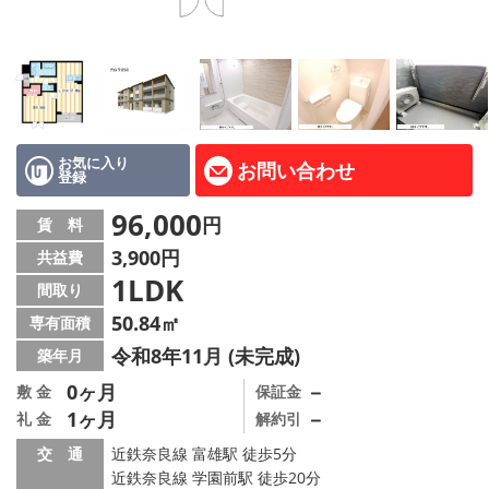
地図から探す
AcePlanner公式ライン
SNS
お気に入り
お問い合わせ
登録
スタッフ紹介
96,000
円
賃 料
リフォーム のことなら！
3,900円
共益費
1LDK
オーナー様へ
間取り
50.84㎡
専有面積
住宅型有料老人 Ｆｌｅｕｒａｇｅ
令和8年11月 (未完成)
築年月
店舗情報·アクセス
0ヶ月
－
敷 金
保証金
1ヶ月
－
礼 金
解約引
会社概要
交 通
近鉄奈良線 富雄駅 徒歩5分
近鉄奈良線 学園前駅 徒歩20分