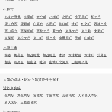
生駒市
あすか野北
有里町
壱分町
小瀬町
小明町
小平尾町
桜ケ丘
鹿ノ台西
鹿畑町
白庭台
谷田町
俵口町
辻町
仲之町
西旭ケ丘
西白庭台
西菜畑町
西松ケ丘
萩の台
東旭ケ丘
東生駒
東新町
東菜畑
東松ケ丘
東山町
緑ケ丘
南田原町
元町
山崎町
木津川市
梅谷
梅美台
加茂町北
加茂町里
木津
木津駅前
木津町
州見台
相楽
相楽台
城山台
吐師
山城町北河原
山城町平尾
人気の路線・駅から賃貸物件を探す
近鉄奈良線
生駒駅
東生駒駅
富雄駅
学園前駅
菖蒲池駅
大和西大寺駅
新大宮駅
近鉄奈良駅