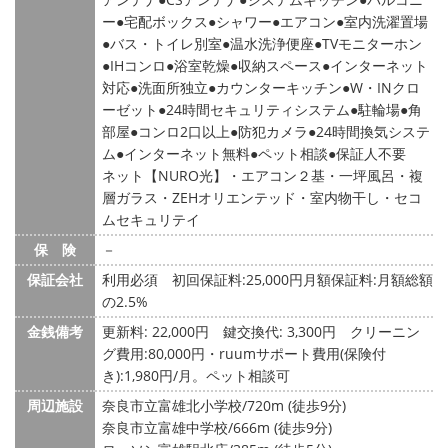
ー
宅配ボックス
シャワー
エアコン
室内洗濯置場
バス・トイレ別室
温水洗浄便座
TVモニターホン
IHコンロ
浴室乾燥
収納スペース
インターネット
対応
洗面所独立
カウンターキッチン
W・INクロ
ーゼット
24時間セキュリティシステム
駐輪場
角
部屋
コンロ2口以上
防犯カメラ
24時間換気システ
ム
インターネット無料
ペット相談
保証人不要
ネット【NURO光】・エアコン２基・一坪風呂・複
層ガラス・ZEHオリエンテッド・室内物干し・セコ
ムセキュリテイ
保 険
－
保証会社
利用必須 初回保証料:25,000円月額保証料:月額総額
の2.5%
金銭備考
更新料: 22,000円
鍵交換代: 3,300円
クリーニン
グ費用:80,000円・ruumサポート費用(保険付
き):1,980円/月。ペット相談可
周辺施設
奈良市立富雄北小学校/720m (徒歩9分)
奈良市立富雄中学校/666m (徒歩9分)