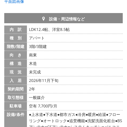
平面図画像
設備・周辺情報など
内 訳
LDK12.4帖、洋室8.5帖
種 別
アパート
階数/階建
3階/3階建
向 き
南東
構 造
木造
現 況
未完成
入 居
2026年11月下旬
契約期間
2年
取引態様
一般媒介
駐車場
空有 7,700円/月
設備/条件
上水道
下水道
都市ガス
冷房
暖房
給湯
フロー
リング
オートロック
追焚機能
洗髪洗面化粧台
BS
アンテナ
CSアンテナ
システムキッチン
バルコニ