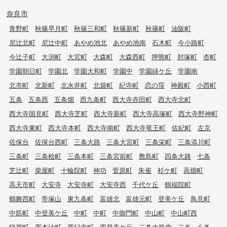
奈良市
青野町
秋篠早月町
秋篠三和町
秋篠新町
秋篠町
油阪町
尼辻北町
尼辻中町
あやめ池北
あやめ池南
石木町
今小路町
今辻子町
大渕町
大宮町
大森町
大森西町
押熊町
肘塚町
杏町
学園朝日町
学園北
学園大和町
学園中
学園緑ケ丘
学園南
北市町
北新町
北永井町
北袋町
紀寺町
恋の窪
神殿町
小西町
五条
五条西
五条畑
西九条町
西大寺赤田町
西大寺北町
西大寺国見町
西大寺芝町
西大寺新町
西大寺高塚町
西大寺野神町
西大寺東町
西大寺本町
西大寺南町
西大寺竜王町
佐紀町
左京
佐保台
佐保台西町
三条大路
三条大宮町
三条栄町
三条添川町
三条町
三条桧町
三条本町
三条宮前町
敷島町
四条大路
七条
芝辻町
柴屋町
十輪院町
神功
菅原町
朱雀
杉ケ町
高畑町
高天市町
大安寺
大安寺町
大安寺西
千代ケ丘
鶴福院町
鶴舞西町
帝塚山
東九条町
富雄北
富雄元町
登美ケ丘
鳥見町
中筋町
中登美ケ丘
中町
中町
中御門町
中山町
中山町西
鍋屋町
西木辻町
西紀寺町
西登美ケ丘
二条大路南
二名
八条