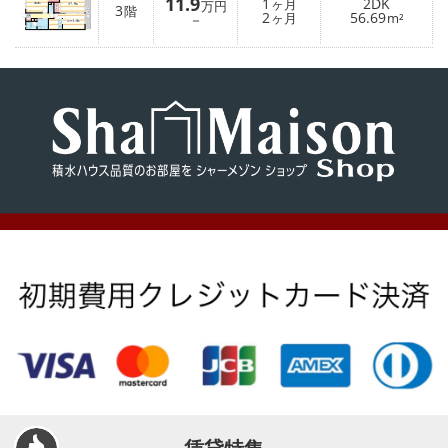
11.9
1
2DK
ヶ月
万円
3
階
2
56.69
－
ヶ月
m²