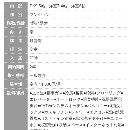
内 訳
DK9.5帖、洋室7.4帖、洋室6帖
種 別
マンション
階数/階建
4階/4階建
向 き
南
構 造
鉄骨造
現 況
空室
入 居
即時
契約期間
2年
取引態様
一般媒介
駐車場
空有 11,000円/月
設備/条件
上水道
都市ガス
冷房
暖房
給湯
フローリング
エレベーター
オートロック
追焚機能
洗髪洗面化
粧台
CATV
システムキッチン
バルコニー
宅配ボ
ックス
ガスキッチン
シャワー
エアコン
室内洗濯
置場
バス・トイレ別室
温水洗浄便座
TVモニター
ホン
浴室乾燥
収納スペース
インターネット対応