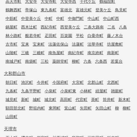
高天市町
大安寺
大安寺町
大安寺西
千代ケ丘
鶴福院町
鶴舞西町
帝塚山
東九条町
富雄北
富雄元町
登美ケ丘
鳥見町
中筋町
中登美ケ丘
中町
中町
中御門町
中山町
中山町西
鍋屋町
西木辻町
西紀寺町
西登美ケ丘
二条大路南
二名
八条
林小路町
般若寺町
疋田町
百楽園
平松
白毫寺町
藤ノ木台
古市町
宝来
宝来町
法蓮佐保山
法蓮町
法華寺町
坊屋敷町
山陵町
三碓
三碓町
南魚屋町
南紀寺町
南京終町
南新町
南城戸町
南袋町
三松
薬師堂町
柳町
六条
六条西
若葉台
大和郡山市
朝日町
池沢町
今井町
今国府町
大宮町
北郡山町
北西町
九条町
九条平野町
小泉町
小泉町東
小林町
紺屋町
雑穀町
城見町
新町
城町
城北町
高田町
代官町
茶町
筒井町
新木町
額田部北町
野垣内町
東岡町
箕山町
矢田町
矢田山町
柳
柳町
山田町
天理市