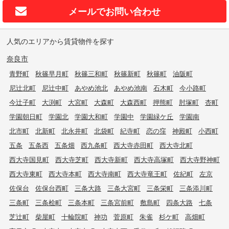
メールで
お問い合わせ
人気のエリアから賃貸物件を探す
奈良市
青野町
秋篠早月町
秋篠三和町
秋篠新町
秋篠町
油阪町
尼辻北町
尼辻中町
あやめ池北
あやめ池南
石木町
今小路町
今辻子町
大渕町
大宮町
大森町
大森西町
押熊町
肘塚町
杏町
学園朝日町
学園北
学園大和町
学園中
学園緑ケ丘
学園南
北市町
北新町
北永井町
北袋町
紀寺町
恋の窪
神殿町
小西町
五条
五条西
五条畑
西九条町
西大寺赤田町
西大寺北町
西大寺国見町
西大寺芝町
西大寺新町
西大寺高塚町
西大寺野神町
西大寺東町
西大寺本町
西大寺南町
西大寺竜王町
佐紀町
左京
佐保台
佐保台西町
三条大路
三条大宮町
三条栄町
三条添川町
三条町
三条桧町
三条本町
三条宮前町
敷島町
四条大路
七条
芝辻町
柴屋町
十輪院町
神功
菅原町
朱雀
杉ケ町
高畑町