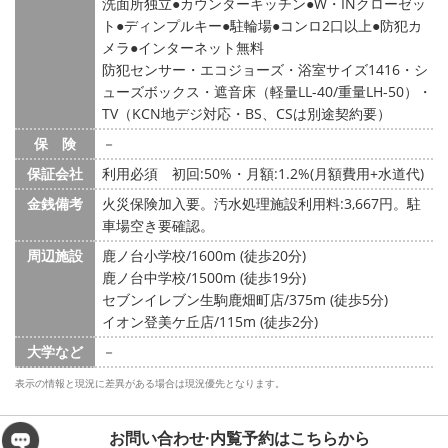
洗面所独立
カウンターキッチン
W・INクローゼッ
ト
ディンプルキー
駐輪場
コンロ2口以上
防犯カ
メラ
インターネット無料
防犯センサー・エコジョーズ・浴室サイズ1416・シ
ューズボックス・遮音床（軽量LL-40/重量LH-50）・
TV（KCN地デジ対応・BS、CSは別途契約要）
保 険
－
保証会社
利用必須 初回:50%・月額:1.2%(月額費用+水道代)
金銭備考
火災保険加入要。汚水処理施設利用料:3,667円。駐
車場空き要確認。
周辺施設
鹿ノ台小学校/1600m (徒歩20分)
鹿ノ台中学校/1500m (徒歩19分)
セブンイレブン生駒鹿畑町店/375m (徒歩5分)
イオン登美ケ丘店/115m (徒歩2分)
大学など
－
表示の情報と現況に差異がある場合は現況優先となります。
お問い合わせ·内覧予約は
こちらから