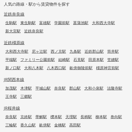
人気の路線・駅から賃貸物件を探す
近鉄奈良線
生駒駅
東生駒駅
富雄駅
学園前駅
菖蒲池駅
大和西大寺駅
新大宮駅
近鉄奈良駅
近鉄橿原線
大和西大寺駅
尼ヶ辻駅
西ノ京駅
九条駅
近鉄郡山駅
筒井駅
平端駅
ファミリー公園前駅
結崎駅
石見駅
田原本駅
笠縫駅
新ノ口駅
大和八木駅
八木西口駅
畝傍御陵前駅
橿原神宮前駅
JR関西本線
加茂駅
木津駅
平城山駅
奈良駅
郡山駅
大和小泉駅
法隆寺駅
王寺駅
三郷駅
JR桜井線
奈良駅
京終駅
帯解駅
櫟本駅
天理駅
長柄駅
柳本駅
巻向駅
三輪駅
香久山駅
畝傍駅
金橋駅
高田駅