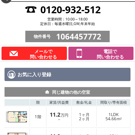
0120-932-512
営業時間：10:00～18:00
定休日：毎週水曜日,GW,年末年始
1064457772
物件番号
メールで
電話で
問い合わせる
問い合わせる
お気に入り
登録
同じ建物の他の空室
階
家賃/
共益費
敷金/
礼金
間取り/
専有面積
11.2
1
1LDK
ヶ月
万円
1
階
2
54.66
－
ヶ月
m²