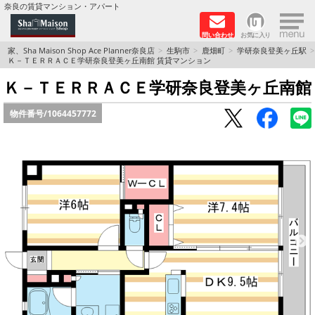
×
奈良の賃貸マンション・アパート
問い合わせ
お気に入り
TOPページ
家、Sha Maison Shop Ace Planner奈良店
生駒市
鹿畑町
学研奈良登美ヶ丘駅
Ｋ－ＴＥＲＲＡＣＥ学研奈良登美ヶ丘南館 賃貸マンション
Foreigners welcome！
Ｋ－ＴＥＲＲＡＣＥ学研奈良登美ヶ丘南館
物件番号/
1064457772
店長のおすすめ物件
おすすめ Sha Maison 特集
積水ハウス Sha Maison 特集 (奈良北部、木津川
市)
積水ハウス Sha Maison 特集 (奈良南部)
路線·駅から探す
地域から探す