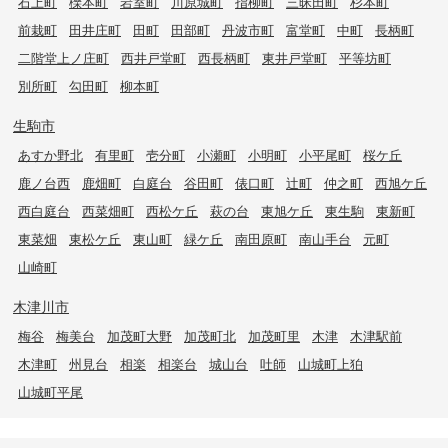
石上町
櫟本町
岩室町
川原城町
指柳町
三昧田町
杉本町
前栽町
田井庄町
田町
田部町
丹波市町
富堂町
中町
長柄町
二階堂上ノ庄町
西井戸堂町
西長柄町
東井戸堂町
平等坊町
別所町
勾田町
柳本町
生駒市
あすか野北
有里町
壱分町
小瀬町
小明町
小平尾町
桜ケ丘
鹿ノ台西
鹿畑町
白庭台
谷田町
俵口町
辻町
仲之町
西旭ケ丘
西白庭台
西菜畑町
西松ケ丘
萩の台
東旭ケ丘
東生駒
東新町
東菜畑
東松ケ丘
東山町
緑ケ丘
南田原町
南山手台
元町
山崎町
木津川市
梅谷
梅美台
加茂町大野
加茂町北
加茂町里
木津
木津駅前
木津町
州見台
相楽
相楽台
城山台
吐師
山城町上狛
山城町平尾