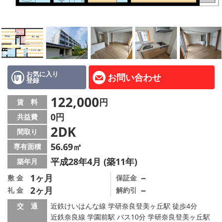
地図から探す
AcePlanner公式ライン
SNS
お気に入り
お問い合わせ
登録
スタッフ紹介
122,000
円
賃 料
リフォーム のことなら！
0円
共益費
2DK
オーナー様へ
間取り
56.69㎡
専有面積
住宅型有料老人 Ｆｌｅｕｒａｇｅ
平成28年4月 (築11年)
築年月
店舗情報·アクセス
1ヶ月
－
敷 金
保証金
2ヶ月
－
礼 金
解約引
会社概要
交 通
近鉄けいはんな線 学研奈良登美ヶ丘駅 徒歩4分
近鉄奈良線 学園前駅 バス10分 学研奈良登美ヶ丘駅