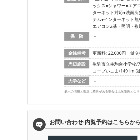
ックス
シャワー
エア
ターネット対応
洗面所
テム
インターネット無
エアコン2基・照明・複
保 険
－
金銭備考
更新料: 22,000円
鍵交換
周辺施設
生駒市立生駒台小学校/75
コープいこま/1491m (
大学など
－
表示の情報と現況に差異がある場合は現況優先となり
お問い合わせ·内覧予約は
こちらか