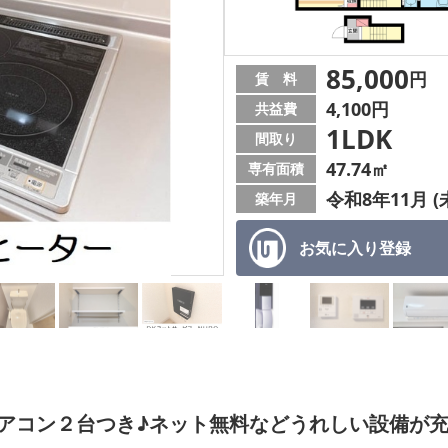
85,000
円
賃 料
4,100円
共益費
1LDK
間取り
47.74㎡
専有面積
令和8年11月 (
築年月
お気に入り
登録
アコン２台つき♪ネット無料などうれしい設備が