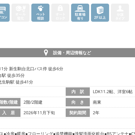
設備・周辺情報など
11分 新生駒台北口バス停 徒歩6分
駅 徒歩35分
生駒駅 徒歩41分
内 訳
LDK11.2帖、洋室6帖
階数/階建
2階/2階建
向 き
南東
入 居
2026年11月下旬
契約期間
2年
ス
冷房
暖房
フローリング
追焚機能
洗髪洗面化粧台
BSアンテナ
C