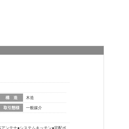
構 造
木造
取引態様
一般媒介
Sアンテナ
システムキッチン
宅配ボ