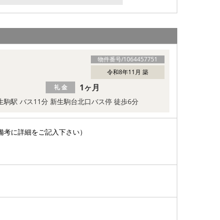
物件番号/
1064457751
令和8年11月 築
1ヶ月
礼 金
生駒駅 バス11分 新生駒台北口バス停 徒歩6分
備考に詳細をご記入下さい）