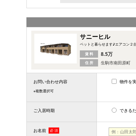
サニーヒル
ペットと暮らせます♪エアコン２
8.5万
賃 料
生駒市南田原町
住 所
お問い合わせ内容
物件を
※複数選択可
ご入居時期
できる
お名前
必 須