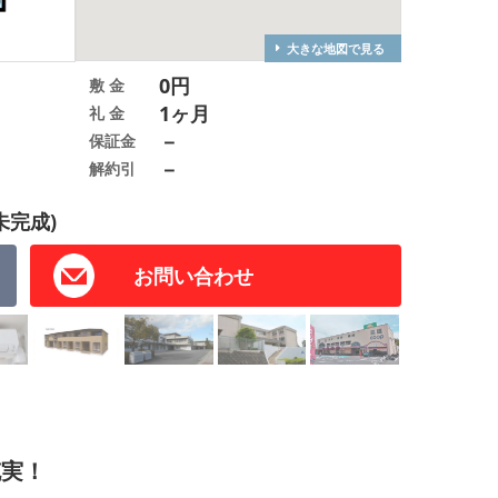
大きな地図で見る
0円
敷 金
1ヶ月
礼 金
－
保証金
－
解約引
未完成)
お問い合わせ
充実！