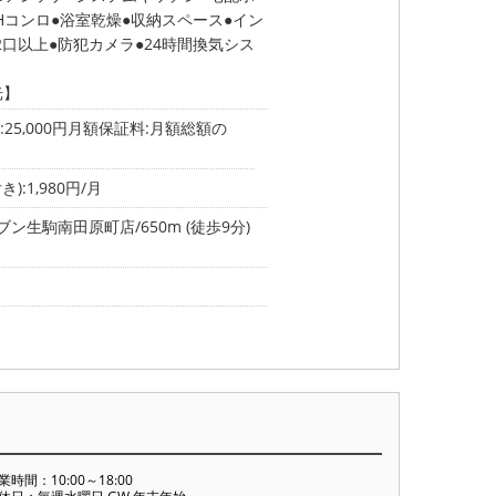
IHコンロ
浴室乾燥
収納スペース
イン
2口以上
防犯カメラ
24時間換気シス
光】
25,000円月額保証料:月額総額の
:1,980円/月
ン生駒南田原町店/650m (徒歩9分)
業時間：10:00～18:00