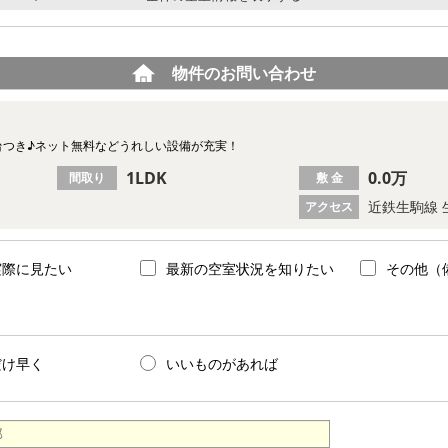
物件のお問い合わせ
台つき♪ネット無料などうれしい設備が充実！
1LDK
0.0万
間取り
敷 金
近鉄生駒線 
アクセス
実際に見たい
最新の空室状況を知りたい
その他（
だけ早く
いいものがあれば