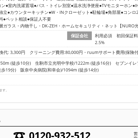
コン
室内洗濯置場
バス・トイレ別室
温水洗浄便座
TVモニターホン
独立
カウンターキッチン
W・INクローゼット
駐輪場
角部屋
コンロ
料
ペット相談
保証人不要
層ガラス・内物干し・DK-ZEH・ホームセキュリティ・ネット【NURO
保証会社
利用必須 初回保証料:
2.5%
代: 3,300円
クリーニング費用:80,000円・ruumサポート費用(保険付き)
0m (徒歩10分)
生駒市立光明中学校/1222m (徒歩16分)
セブンイレブ
徒歩19分)
阪奈中央病院(和幸会)/1094m (徒歩14分)
ます。
ら
0120-932-512
営