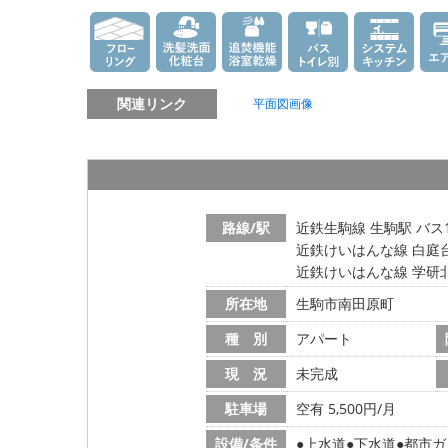
関連リンク
平面図画像
路線/駅
近鉄生駒線 生駒駅 バス
近鉄けいはんな線 白庭台
近鉄けいはんな線 学研北
所在地
生駒市南田原町
種 別
アパート
現 況
未完成
駐車場
空有 5,500円/月
設備/条件
上水道
下水道
都市ガ