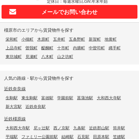
定休日：毎週水曜日,GW,年末年始
メールで
お問い合わせ
橿原市のエリアから賃貸物件を探す
栄和町
小槻町
木原町
五井町
五条野町
新賀町
地黄町
上品寺町
曽我町
醍醐町
十市町
内膳町
中曽司町
縄手町
東坊城町
見瀬町
八木町
山之坊町
人気の路線・駅から賃貸物件を探す
近鉄奈良線
生駒駅
東生駒駅
富雄駅
学園前駅
菖蒲池駅
大和西大寺駅
新大宮駅
近鉄奈良駅
近鉄橿原線
大和西大寺駅
尼ヶ辻駅
西ノ京駅
九条駅
近鉄郡山駅
筒井駅
平端駅
ファミリー公園前駅
結崎駅
石見駅
田原本駅
笠縫駅