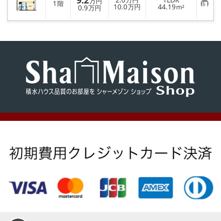
9.2
り
万円
メールでお問い合わせ
万円
1
階
お
10.0
44.19
登
0.9
万円
m²
万円
気
録
に
入
り
登
録