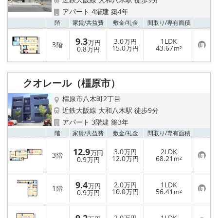
地図から探す
アパート 4階建 築4年
お気
階
家賃/
共益費
敷金/
礼金
間取り/
専有面積
AcePlanner公式ライン
9.3
3.0
1LDK
万円
万円
3
階
お
15.0
43.67
0.8
万円
m²
万円
気
SNS
に
入
り
スタッフ紹介
クオレール（橿原市）
登
録
橿原市八木町2丁目
リフォーム のことなら！
近鉄大阪線 大和八木駅 徒歩9分
アパート 3階建 築3年
オーナー様へ
お気
階
家賃/
共益費
敷金/
礼金
間取り/
専有面積
住宅型有料老人 Ｆｌｅｕｒａｇｅ
12.9
3.0
2LDK
万円
万円
3
階
お
12.0
68.21
0.9
万円
m²
万円
気
に
店舗情報·アクセス
入
9.4
2.0
1LDK
り
万円
万円
1
階
お
10.0
56.41
登
0.9
万円
m²
万円
会社概要
気
録
に
入
2.0
1LDK