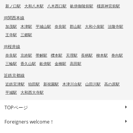
新ノ口駅
大和八木駅
八木西口駅
畝傍御陵前駅
橿原神宮前駅
JR関西本線
加茂駅
木津駅
平城山駅
奈良駅
郡山駅
大和小泉駅
法隆寺駅
王寺駅
三郷駅
JR桜井線
奈良駅
京終駅
帯解駅
櫟本駅
天理駅
長柄駅
柳本駅
巻向駅
三輪駅
香久山駅
畝傍駅
金橋駅
高田駅
近鉄京都線
近鉄宮津駅
狛田駅
新祝園駅
木津川台駅
山田川駅
高の原駅
平城駅
大和西大寺駅
TOPページ
Foreigners welcome！