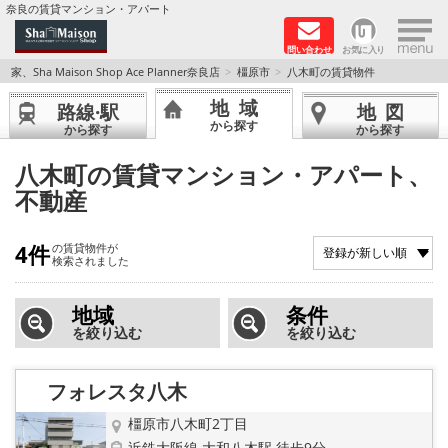
×
奈良の賃貸マンション・アパート
問い合わせ
お気に入り
TOPページ
家、Sha Maison Shop Ace Planner奈良店
橿原市
八木町の賃貸物件
地域
路線·駅
地図
Foreigners welcome！
から探す
から探す
から探す
店長のおすすめ物件
八木町の賃貸マンション・アパート、
不動産
おすすめ Sha Maison 特集
4件
の賃貸物件が
積水ハウス Sha Maison 特集 (奈良北部、木津川
検索されました
市)
地域
条件
積水ハウス Sha Maison 特集 (奈良南部)
を絞り込む
を絞り込む
路線·駅から探す
フォレスタ八木
地域から探す
橿原市八木町2丁目
近鉄大阪線 大和八木駅 徒歩9分