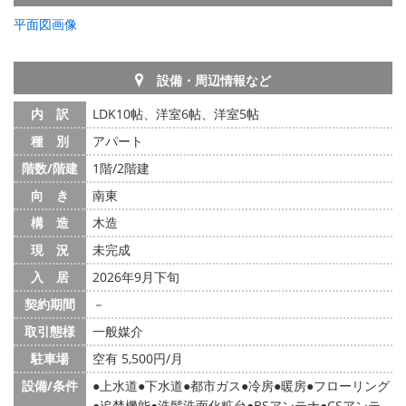
平面図画像
設備・周辺情報など
内 訳
LDK10帖、洋室6帖、洋室5帖
種 別
アパート
階数/階建
1階/2階建
向 き
南東
構 造
木造
現 況
未完成
入 居
2026年9月下旬
契約期間
－
取引態様
一般媒介
駐車場
空有 5,500円/月
設備/条件
上水道
下水道
都市ガス
冷房
暖房
フローリング
追焚機能
洗髪洗面化粧台
BSアンテナ
CSアンテ