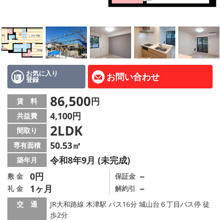
地図から探す
AcePlanner公式ライン
SNS
お気に入り
お問い合わせ
登録
スタッフ紹介
86,500
円
賃 料
リフォーム のことなら！
4,100円
共益費
2LDK
オーナー様へ
間取り
50.53㎡
専有面積
住宅型有料老人 Ｆｌｅｕｒａｇｅ
令和8年9月 (未完成)
築年月
店舗情報·アクセス
0円
－
敷 金
保証金
1ヶ月
－
礼 金
解約引
会社概要
交 通
JR大和路線 木津駅 バス16分 城山台６丁目バス停 徒
歩2分