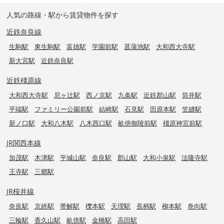
人気の路線・駅から賃貸物件を探す
近鉄奈良線
生駒駅
東生駒駅
富雄駅
学園前駅
菖蒲池駅
大和西大寺駅
新大宮駅
近鉄奈良駅
近鉄橿原線
大和西大寺駅
尼ヶ辻駅
西ノ京駅
九条駅
近鉄郡山駅
筒井駅
平端駅
ファミリー公園前駅
結崎駅
石見駅
田原本駅
笠縫駅
新ノ口駅
大和八木駅
八木西口駅
畝傍御陵前駅
橿原神宮前駅
JR関西本線
加茂駅
木津駅
平城山駅
奈良駅
郡山駅
大和小泉駅
法隆寺駅
王寺駅
三郷駅
JR桜井線
奈良駅
京終駅
帯解駅
櫟本駅
天理駅
長柄駅
柳本駅
巻向駅
三輪駅
香久山駅
畝傍駅
金橋駅
高田駅