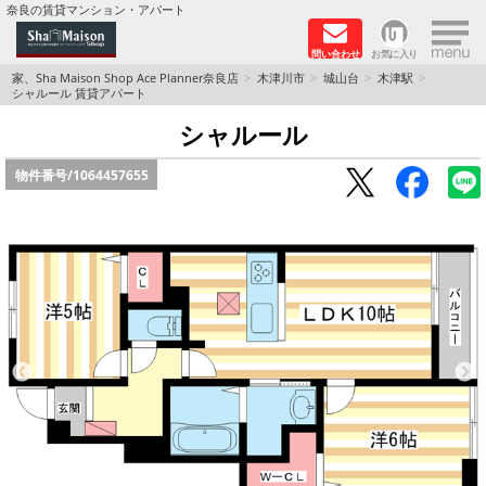
×
奈良の賃貸マンション・アパート
問い合わせ
お気に入り
TOPページ
家、Sha Maison Shop Ace Planner奈良店
木津川市
城山台
木津駅
シャルール 賃貸アパート
Foreigners welcome！
シャルール
物件番号/
1064457655
店長のおすすめ物件
おすすめ Sha Maison 特集
積水ハウス Sha Maison 特集 (奈良北部、木津川
市)
積水ハウス Sha Maison 特集 (奈良南部)
路線·駅から探す
地域から探す