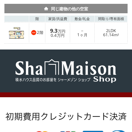
同じ建物の他の空室
階
家賃/
共益費
敷金/
礼金
間取り/
専有面積
9.3
－
2LDK
万円
2
階
1
61.14
0.4
ヶ月
m²
万円