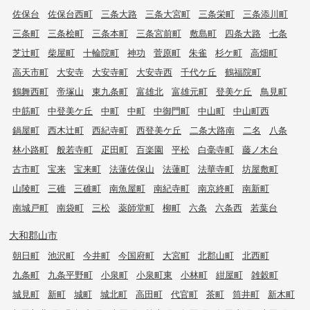
佐保台
佐保台西町
三条大路
三条大宮町
三条栄町
三条添川町
三条町
三条桧町
三条本町
三条宮前町
敷島町
四条大路
七条
芝辻町
柴屋町
十輪院町
神功
菅原町
朱雀
杉ケ町
高畑町
高天市町
大安寺
大安寺町
大安寺西
千代ケ丘
鶴福院町
鶴舞西町
帝塚山
東九条町
富雄北
富雄元町
登美ケ丘
鳥見町
中筋町
中登美ケ丘
中町
中町
中御門町
中山町
中山町西
鍋屋町
西木辻町
西紀寺町
西登美ケ丘
二条大路南
二名
八条
林小路町
般若寺町
疋田町
百楽園
平松
白毫寺町
藤ノ木台
古市町
宝来
宝来町
法蓮佐保山
法蓮町
法華寺町
坊屋敷町
山陵町
三碓
三碓町
南魚屋町
南紀寺町
南京終町
南新町
南城戸町
南袋町
三松
薬師堂町
柳町
六条
六条西
若葉台
大和郡山市
朝日町
池沢町
今井町
今国府町
大宮町
北郡山町
北西町
九条町
九条平野町
小泉町
小泉町東
小林町
紺屋町
雑穀町
城見町
新町
城町
城北町
高田町
代官町
茶町
筒井町
新木町