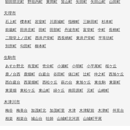
額田部北町
野垣内町
東岡町
箕山町
矢田町
矢田山町
山田町
天理市
石上町
櫟本町
岩室町
川原城町
指柳町
三昧田町
杉本町
前栽町
田井庄町
田町
田部町
丹波市町
富堂町
中町
長柄町
二階堂上ノ庄町
西井戸堂町
西長柄町
東井戸堂町
平等坊町
別所町
勾田町
柳本町
生駒市
あすか野北
有里町
壱分町
小瀬町
小明町
小平尾町
桜ケ丘
鹿ノ台西
鹿畑町
白庭台
谷田町
俵口町
辻町
仲之町
西旭ケ丘
西白庭台
西菜畑町
西松ケ丘
萩の台
東旭ケ丘
東生駒
東新町
東菜畑
東松ケ丘
東山町
緑ケ丘
南田原町
元町
山崎町
木津川市
梅谷
梅美台
加茂町北
加茂町里
木津
木津駅前
木津町
州見台
相楽
相楽台
城山台
吐師
山城町北河原
山城町平尾