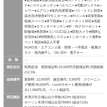
ナ
システムキッチン
バルコニー
宅配ボックス
シ
ャワー
エアコン
室内洗濯置場
バス・トイレ別室
温水洗浄便座
TVモニターホン
IHコンロ
浴室乾燥
収納スペース
床下収納
インターネット対応
洗面
所独立
カウンターキッチン
W・INクローゼット
駐輪場
角部屋
コンロ2口以上
防犯カメラ
閑静な
住宅街
24時間換気システム
インターネット無料
ペット相談
保証人不要
NURO光・エアコン２基・照明・一坪風呂・複層ガ
ラス・室内物干し・DK-ZEH・電子キー
保 険
－
保証会社
利用必須 初回保証料:25,000円月額保証料:月額総額
の2.5%
金銭備考
更新料: 22,000円
鍵交換代: 3,300円
クリーニン
グ費用:90,000円・ruumサポート費用(保険付
き):1,980円/月。ペット相談可。
周辺施設
木津川市立城山台小学校/423m (徒歩6分)
ローソン木津川城山台店/908m (徒歩12分)