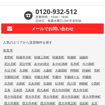
0120-932-512
営業時間：10:00～18:00
定休日：毎週水曜日,GW,年末年始
メールで
お問い合わせ
人気のエリアから賃貸物件を探す
奈良市
青野町
秋篠早月町
秋篠三和町
秋篠新町
秋篠町
油阪町
尼辻北町
尼辻中町
あやめ池北
あやめ池南
石木町
今小路町
今辻子町
大渕町
大宮町
大森町
大森西町
押熊町
肘塚町
杏町
学園朝日町
学園北
学園大和町
学園中
学園緑ケ丘
学園南
北市町
北新町
北永井町
北袋町
紀寺町
恋の窪
神殿町
小西町
五条
五条西
五条畑
西九条町
西大寺赤田町
西大寺北町
西大寺国見町
西大寺芝町
西大寺新町
西大寺高塚町
西大寺野神町
西大寺東町
西大寺本町
西大寺南町
西大寺竜王町
佐紀町
左京