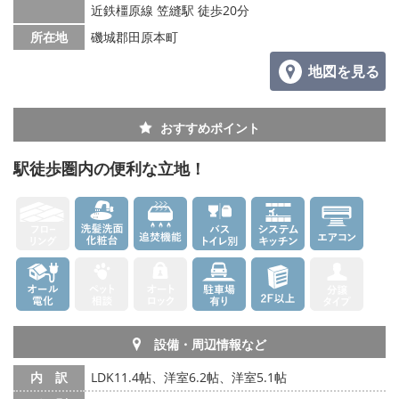
メールでお問い合わせ
近鉄橿原線 笠縫駅 徒歩20分
所在地
磯城郡田原本町
地図を見る
おすすめポイント
駅徒歩圏内の便利な立地！
設備・周辺情報など
内 訳
LDK11.4帖、洋室6.2帖、洋室5.1帖