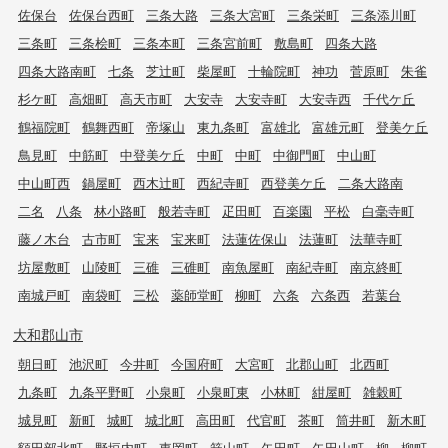
佐保台
佐保台西町
三条大路
三条大宮町
三条栄町
三条添川町
三条町
三条桧町
三条本町
三条宮前町
敷島町
四条大路
四条大路南町
七条
芝辻町
柴屋町
十輪院町
神功
菅原町
朱雀
杉ケ町
高畑町
高天市町
大安寺
大安寺町
大安寺西
千代ケ丘
鶴福院町
鶴舞西町
帝塚山
東九条町
富雄北
富雄元町
登美ケ丘
鳥見町
中筋町
中登美ケ丘
中町
中町
中御門町
中山町
中山町西
鍋屋町
西木辻町
西紀寺町
西登美ケ丘
二条大路南
二名
八条
林小路町
般若寺町
疋田町
百楽園
平松
白毫寺町
藤ノ木台
古市町
宝来
宝来町
法蓮佐保山
法蓮町
法華寺町
坊屋敷町
山陵町
三碓
三碓町
南魚屋町
南紀寺町
南京終町
南城戸町
南袋町
三松
薬師堂町
柳町
六条
六条西
若葉台
大和郡山市
朝日町
池沢町
今井町
今国府町
大宮町
北郡山町
北西町
九条町
九条平野町
小泉町
小泉町東
小林町
紺屋町
雑穀町
城見町
新町
城町
城北町
高田町
代官町
茶町
筒井町
新木町
額田部北町
野垣内町
東岡町
箕山町
矢田町
矢田山町
柳
柳町