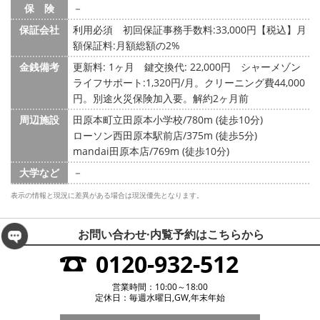
保 険
－
保証会社
利用必須 初回保証事務手数料:33,000円【税込】月
額保証料:月額総額の2%
金銭備考
更新料: 1ヶ月
鍵交換代: 22,000円
シャーメゾン
ライフサポート:1,320円/月。クリーニング費44,000
円。別途火災保険加入要。解約2ヶ月前
周辺施設
田原本町立田原本小学校/780m (徒歩10分)
ローソン西田原本駅前店/375m (徒歩5分)
mandai田原本店/769m (徒歩10分)
大学など
－
表示の情報と現況に差異がある場合は現況優先となります。
お問い合わせ·内覧予約は
こちらから
0120-932-512
営業時間：10:00～18:00
定休日：毎週水曜日,GW,年末年始