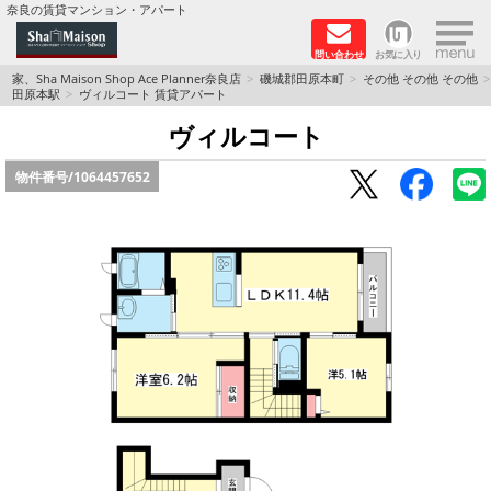
×
奈良の賃貸マンション・アパート
問い合わせ
お気に入り
TOPページ
家、Sha Maison Shop Ace Planner奈良店
磯城郡田原本町
その他 その他 その他
田原本駅
ヴィルコート 賃貸アパート
Foreigners welcome！
ヴィルコート
物件番号/
1064457652
店長のおすすめ物件
おすすめ Sha Maison 特集
積水ハウス Sha Maison 特集 (奈良北部、木津川
市)
積水ハウス Sha Maison 特集 (奈良南部)
路線·駅から探す
地域から探す