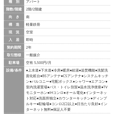
種 別
アパート
階数/階建
2階/2階建
向 き
南
構 造
軽量鉄骨
現 況
空室
入 居
即時
契約期間
2年
取引態様
一般媒介
駐車場
空有 5,500円/月
設備/条件
上水道
下水道
冷房
暖房
給湯
追焚機能
洗髪洗
面化粧台
BSアンテナ
CSアンテナ
システムキッチ
ン
バルコニー
宅配ボックス
シャワー
エアコン
室内洗濯置場
バス・トイレ別室
温水洗浄便座
TV
モニターホン
IHコンロ
オール電化
インターネッ
ト対応
洗面所独立
カウンターキッチン
ディンプ
ルキー
駐輪場
コンロ2口以上
日当たり良好
イン
ターネット無料
保証人不要