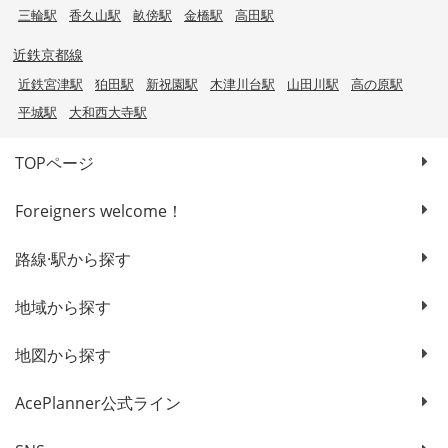
三輪駅
香久山駅
畝傍駅
金橋駅
高田駅
近鉄京都線
近鉄宮津駅
狛田駅
新祝園駅
木津川台駅
山田川駅
高の原駅
平城駅
大和西大寺駅
TOPページ
Foreigners welcome！
路線·駅から探す
地域から探す
地図から探す
AcePlanner公式ライン