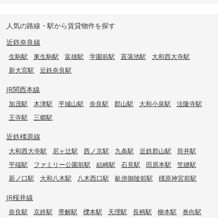
人気の路線・駅から賃貸物件を探す
近鉄奈良線
生駒駅
東生駒駅
富雄駅
学園前駅
菖蒲池駅
大和西大寺駅
新大宮駅
近鉄奈良駅
JR関西本線
加茂駅
木津駅
平城山駅
奈良駅
郡山駅
大和小泉駅
法隆寺駅
王寺駅
三郷駅
近鉄橿原線
大和西大寺駅
尼ヶ辻駅
西ノ京駅
九条駅
近鉄郡山駅
筒井駅
平端駅
ファミリー公園前駅
結崎駅
石見駅
田原本駅
笠縫駅
新ノ口駅
大和八木駅
八木西口駅
畝傍御陵前駅
橿原神宮前駅
JR桜井線
奈良駅
京終駅
帯解駅
櫟本駅
天理駅
長柄駅
柳本駅
巻向駅