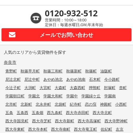
0120-932-512
営業時間：10:00～18:00
定休日：毎週水曜日,GW,年末年始
メールで
お問い合わせ
人気のエリアから賃貸物件を探す
奈良市
青野町
秋篠早月町
秋篠三和町
秋篠新町
秋篠町
油阪町
尼辻北町
尼辻中町
あやめ池北
あやめ池南
石木町
今小路町
今辻子町
大渕町
大宮町
大森町
大森西町
押熊町
肘塚町
杏町
学園朝日町
学園北
学園大和町
学園中
学園緑ケ丘
学園南
北市町
北新町
北永井町
北袋町
紀寺町
恋の窪
神殿町
小西町
五条
五条西
五条畑
西九条町
西大寺赤田町
西大寺北町
西大寺国見町
西大寺芝町
西大寺新町
西大寺高塚町
西大寺野神町
西大寺東町
西大寺本町
西大寺南町
西大寺竜王町
佐紀町
左京