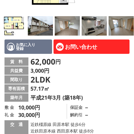
地図から探す
AcePlanner公式ライン
SNS
お気に入り
お問い合わせ
登録
スタッフ紹介
62,000
円
賃 料
リフォーム のことなら！
3,000円
共益費
2LDK
オーナー様へ
間取り
57.17㎡
専有面積
住宅型有料老人 Ｆｌｅｕｒａｇｅ
平成21年3月 (築18年)
築年月
店舗情報·アクセス
10,000円
－
敷 金
保証金
30,000円
－
礼 金
解約引
会社概要
交 通
近鉄橿原線 田原本駅 徒歩6分
近鉄田原本線 西田原本駅 徒歩8分