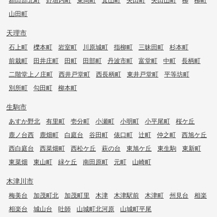
山田町
天理市
石上町
櫟本町
岩室町
川原城町
指柳町
三昧田町
杉本町
前栽町
田井庄町
田町
田部町
丹波市町
富堂町
中町
長柄町
二階堂上ノ庄町
西井戸堂町
西長柄町
東井戸堂町
平等坊町
別所町
勾田町
柳本町
生駒市
あすか野北
有里町
壱分町
小瀬町
小明町
小平尾町
桜ケ丘
鹿ノ台西
鹿畑町
白庭台
谷田町
俵口町
辻町
仲之町
西旭ケ丘
西白庭台
西菜畑町
西松ケ丘
萩の台
東旭ケ丘
東生駒
東新町
東菜畑
東山町
緑ケ丘
南田原町
元町
山崎町
木津川市
梅美台
加茂町北
加茂町里
木津
木津駅前
木津町
州見台
相楽
相楽台
城山台
吐師
山城町北河原
山城町平尾