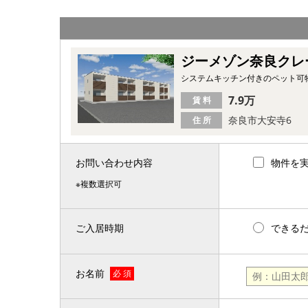
ジーメゾン奈良クレ
システムキッチン付きのペット可
7.9万
賃 料
奈良市大安寺6
住 所
お問い合わせ内容
物件を
※複数選択可
ご入居時期
できる
お名前
必 須