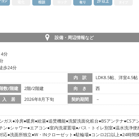
設備・周辺情報など
14分
8分
徒歩24分
内 訳
LDK8.5帖、洋室4.5帖
階数/階建
2階/2階建
向 き
西
入 居
2026年8月下旬
契約期間
－
ンガス
冷房
暖房
給湯
追焚機能
洗髪洗面化粧台
BSアンテナ
CSア
チン
シャワー
エアコン
室内洗濯置場
バス・トイレ別室
温水洗浄便
対応
洗面所独立
W・INクローゼット
駐輪場
コンロ2口以上
24時間