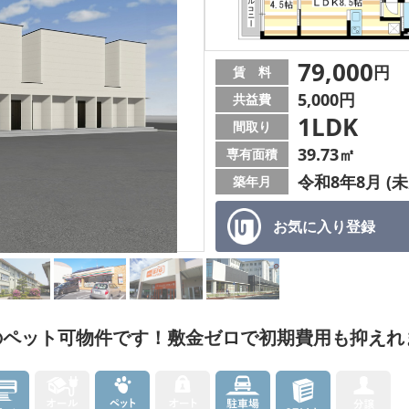
79,000
円
賃 料
5,000円
共益費
1LDK
間取り
39.73㎡
専有面積
令和8年8月 (未
築年月
お気に入り
登録
のペット可物件です！敷金ゼロで初期費用も抑えれ