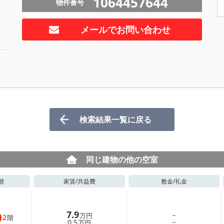
1064457644
物件番号
メールでお問い合わせ
検索結果一覧に戻る
同じ建物の他の空室
階
家賃/
共益費
敷金/
礼金
7.9
－
万円
2
階
－
0.5
万円