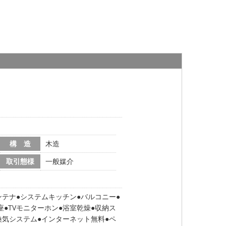
構 造
木造
取引態様
一般媒介
ンテナ
システムキッチン
バルコニー
座
TVモニターホン
浴室乾燥
収納ス
換気システム
インターネット無料
ペ