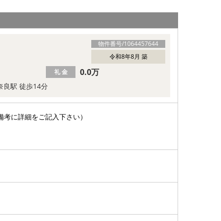
物件番号/
1064457644
令和8年8月 築
0.0万
礼 金
奈良駅 徒歩14分
備考に詳細をご記入下さい）