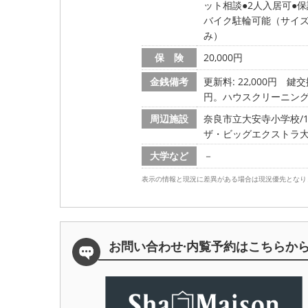
ット相談
2人入居可
保
バイク駐輪可能（サイ
み）
保 険
20,000円
金銭備考
更新料: 22,000円
鍵交換
円。ハウスクリーニング
周辺施設
奈良市立大安寺小学校/104
ザ・ビッグエクストラ大安寺
大学など
－
表示の情報と現況に差異がある場合は現況優先となり
お問い合わせ·内覧予約は
こちらか