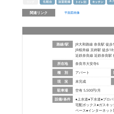
関連リンク
平面図画像
路線/駅
JR大和路線 奈良駅 徒歩
JR桜井線 京終駅 徒歩1
近鉄奈良線 近鉄奈良駅 
所在地
奈良市大安寺6
種 別
アパート
現 況
未完成
駐車場
空有 5,500円/月
設備/条件
上水道
下水道
プロパ
宅配ボックス
ガスキッ
ペース
インターネット