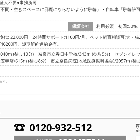
証人不要
事務所可
ズ不問・空きスペースに邪魔にならないように駐輪）・自転車「駐輪許可
保証会社
利用必須 初回:50%、更
代: 22,000円
24時間サポート:1100円/月。ペット飼育相談可(犬・猫
46200円。短期解約違約金有。
0m (徒歩13分)
奈良市立春日中学校/343m (徒歩5分)
セブンイレブン
店/615m (徒歩8分)
市立奈良病院(地域医療振興協会)/2057m (徒歩
ます。
ら
0120-932-512
営
定