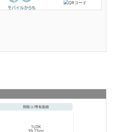
間取り/
専有面積
1LDK
39.73
m²