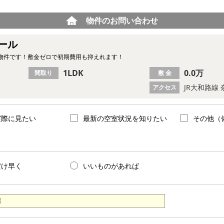
物件のお問い合わせ
ール
物件です！敷金ゼロで初期費用も抑えれます！
1LDK
0.0万
間取り
敷 金
JR大和路線 
アクセス
実際に見たい
最新の空室状況を知りたい
その他（
だけ早く
いいものがあれば