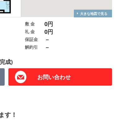
大きな地図で見る
0円
敷 金
0円
礼 金
－
保証金
－
解約引
完成)
お問い合わせ
ます！