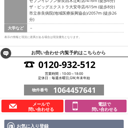
セブンイレブン奈良西木辻町店/416m (徒歩6分)
ザ・ビッグエクストラ大安寺店/615m (徒歩8分)
市立奈良病院(地域医療振興協会)/2057m (徒歩26
分)
大学など
－
表示の情報と現況に差異がある場合は現況優先となります。
お問い合わせ·内覧予約は
こちらから
0120-932-512
営業時間：10:00～18:00
定休日：毎週水曜日,GW,年末年始
1064457641
物件番号
メールで
電話で
問い合わせる
問い合わせる
お気に入り
登録