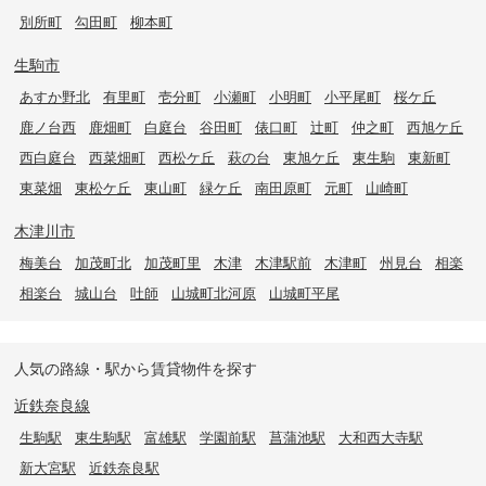
別所町
勾田町
柳本町
生駒市
あすか野北
有里町
壱分町
小瀬町
小明町
小平尾町
桜ケ丘
鹿ノ台西
鹿畑町
白庭台
谷田町
俵口町
辻町
仲之町
西旭ケ丘
西白庭台
西菜畑町
西松ケ丘
萩の台
東旭ケ丘
東生駒
東新町
東菜畑
東松ケ丘
東山町
緑ケ丘
南田原町
元町
山崎町
木津川市
梅美台
加茂町北
加茂町里
木津
木津駅前
木津町
州見台
相楽
相楽台
城山台
吐師
山城町北河原
山城町平尾
人気の路線・駅から賃貸物件を探す
近鉄奈良線
生駒駅
東生駒駅
富雄駅
学園前駅
菖蒲池駅
大和西大寺駅
新大宮駅
近鉄奈良駅