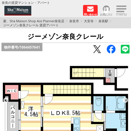
×
奈良の賃貸マンション・アパート
問い合わせ
お気に入り
TOPページ
家、Sha Maison Shop Ace Planner奈良店
奈良市
大安寺
奈良駅
ジーメゾン奈良クレール 賃貸アパート
Foreigners welcome！
ジーメゾン奈良クレール
物件番号/
1064457641
店長のおすすめ物件
おすすめ Sha Maison 特集
積水ハウス Sha Maison 特集 (奈良北部、木津川
市)
積水ハウス Sha Maison 特集 (奈良南部)
路線·駅から探す
地域から探す