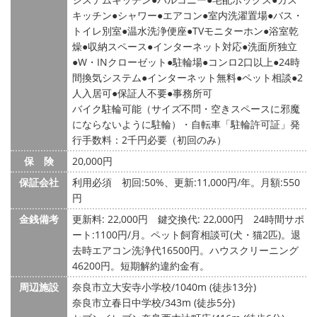
キッチン
シャワー
エアコン
室内洗濯置場
バス・
トイレ別室
温水洗浄便座
TVモニターホン
浴室乾
燥
収納スペース
インターネット対応
洗面所独立
W・INクローゼット
駐輪場
コンロ2口以上
24時
間換気システム
インターネット無料
ペット相談
2
人入居可
保証人不要
事務所可
バイク駐輪可能（サイズ不問・空きスペースに邪魔
にならないように駐輪）・自転車「駐輪許可証」発
行手数料：2千円必要（初回のみ）
保 険
20,000円
保証会社
利用必須 初回:50%、更新:11,000円/年。月額:550
円
金銭備考
更新料: 22,000円
鍵交換代: 22,000円
24時間サポ
ート:1100円/月。ペット飼育相談可(犬・猫2匹)。退
去時エアコン洗浄代16500円。ハウスクリーニング
46200円。短期解約違約金有。
周辺施設
奈良市立大安寺小学校/1040m (徒歩13分)
奈良市立春日中学校/343m (徒歩5分)