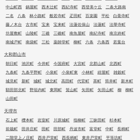
中山町西
鍋屋町
西木辻町
西紀寺町
西登美ケ丘
二条大路南
二名
八条
林小路町
般若寺町
疋田町
百楽園
平松
白毫寺町
藤ノ木台
古市町
宝来
宝来町
法蓮佐保山
法蓮町
法華寺町
坊屋敷町
山陵町
三碓
三碓町
南魚屋町
南紀寺町
南京終町
南城戸町
南袋町
三松
薬師堂町
柳町
六条
六条西
若葉台
大和郡山市
朝日町
池沢町
今井町
今国府町
大宮町
北郡山町
北西町
九条町
九条平野町
小泉町
小泉町東
小林町
紺屋町
雑穀町
城見町
新町
城町
城北町
高田町
代官町
茶町
筒井町
新木町
額田部北町
野垣内町
東岡町
箕山町
矢田町
矢田山町
柳
柳町
山田町
天理市
石上町
櫟本町
岩室町
川原城町
指柳町
三昧田町
杉本町
前栽町
田井庄町
田町
田部町
丹波市町
富堂町
中町
長柄町
二階堂上ノ庄町
西井戸堂町
西長柄町
東井戸堂町
平等坊町