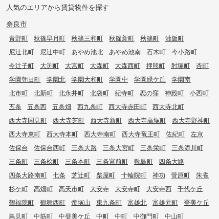
人気のエリアから賃貸物件を探す
奈良市
青野町
秋篠早月町
秋篠三和町
秋篠新町
秋篠町
油阪町
尼辻北町
尼辻中町
あやめ池北
あやめ池南
石木町
今小路町
今辻子町
大渕町
大宮町
大森町
大森西町
押熊町
肘塚町
杏町
学園朝日町
学園北
学園大和町
学園中
学園緑ケ丘
学園南
北市町
北新町
北永井町
北袋町
紀寺町
恋の窪
神殿町
小西町
五条
五条西
五条畑
西九条町
西大寺赤田町
西大寺北町
西大寺国見町
西大寺芝町
西大寺新町
西大寺高塚町
西大寺野神町
西大寺東町
西大寺本町
西大寺南町
西大寺竜王町
佐紀町
左京
佐保台
佐保台西町
三条大路
三条大宮町
三条栄町
三条添川町
三条町
三条桧町
三条本町
三条宮前町
敷島町
四条大路
四条大路南町
七条
芝辻町
柴屋町
十輪院町
神功
菅原町
朱雀
杉ケ町
高畑町
高天市町
大安寺
大安寺町
大安寺西
千代ケ丘
鶴福院町
鶴舞西町
帝塚山
東九条町
富雄北
富雄元町
登美ケ丘
鳥見町
中筋町
中登美ケ丘
中町
中町
中御門町
中山町