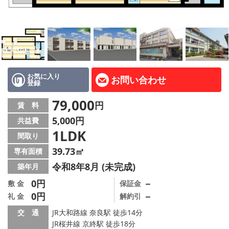
地図から探す
AcePlanner公式ライン
SNS
お気に入り
お問い合わせ
登録
スタッフ紹介
79,000
円
賃 料
リフォーム のことなら！
5,000円
共益費
1LDK
オーナー様へ
間取り
39.73㎡
専有面積
住宅型有料老人 Ｆｌｅｕｒａｇｅ
令和8年8月 (未完成)
築年月
店舗情報·アクセス
0円
－
敷 金
保証金
0円
－
礼 金
解約引
会社概要
交 通
JR大和路線 奈良駅 徒歩14分
JR桜井線 京終駅 徒歩18分