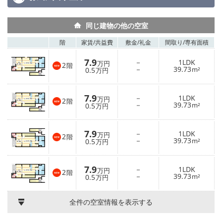
同じ建物の他の空室
階
家賃/
共益費
敷金/
礼金
間取り/
専有面積
7.9
－
1LDK
万円
2
階
－
39.73
0.5
m²
万円
7.9
－
1LDK
万円
2
階
－
39.73
0.5
m²
万円
7.9
－
1LDK
万円
2
階
－
39.73
0.5
m²
万円
7.9
－
1LDK
万円
2
階
－
39.73
0.5
m²
万円
全件の空室情報を表示する