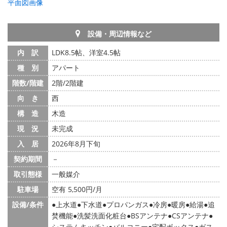
平面図画像
設備・周辺情報など
内 訳
LDK8.5帖、洋室4.5帖
種 別
アパート
階数/階建
2階/2階建
向 き
西
構 造
木造
現 況
未完成
入 居
2026年8月下旬
契約期間
－
取引態様
一般媒介
駐車場
空有 5,500円/月
設備/条件
上水道
下水道
プロパンガス
冷房
暖房
給湯
追
焚機能
洗髪洗面化粧台
BSアンテナ
CSアンテナ
システムキッチン
バルコニー
宅配ボックス
ガス