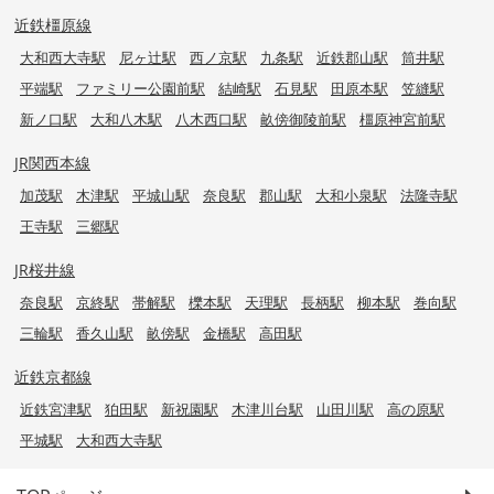
近鉄橿原線
大和西大寺駅
尼ヶ辻駅
西ノ京駅
九条駅
近鉄郡山駅
筒井駅
平端駅
ファミリー公園前駅
結崎駅
石見駅
田原本駅
笠縫駅
新ノ口駅
大和八木駅
八木西口駅
畝傍御陵前駅
橿原神宮前駅
JR関西本線
加茂駅
木津駅
平城山駅
奈良駅
郡山駅
大和小泉駅
法隆寺駅
王寺駅
三郷駅
JR桜井線
奈良駅
京終駅
帯解駅
櫟本駅
天理駅
長柄駅
柳本駅
巻向駅
三輪駅
香久山駅
畝傍駅
金橋駅
高田駅
近鉄京都線
近鉄宮津駅
狛田駅
新祝園駅
木津川台駅
山田川駅
高の原駅
平城駅
大和西大寺駅