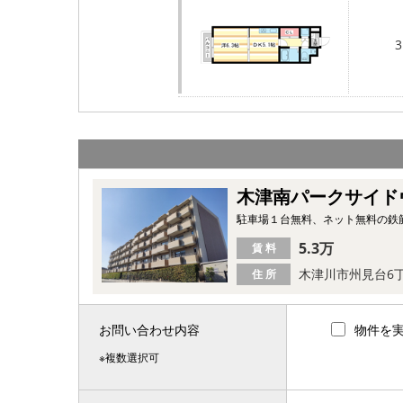
3
木津南パークサイド
駐車場１台無料、ネット無料の鉄
5.3万
賃 料
木津川市州見台6
住 所
お問い合わせ内容
物件を
※複数選択可