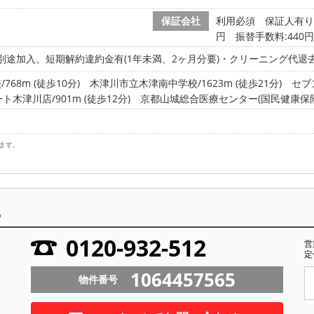
保証会社
利用必須 保証人有り:4
円 振替手数料:440円
V別途加入。短期解約違約金有(1年未満、2ヶ月分要)・クリーニング代
68m (徒歩10分)
木津川市立木津南中学校/1623m (徒歩21分)
セブ
木津川店/901m (徒歩12分)
京都山城総合医療センター(国民健康保険山城
ます。
ら
0120-932-512
営
定
1064457565
物件番号