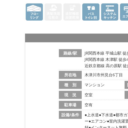
路線/駅
JR関西本線 平城山駅 徒
JR関西本線 木津駅 徒歩
近鉄京都線 高の原駅 徒
所在地
木津川市州見台6丁目
種 別
マンション
現 況
空室
駐車場
空有
設備/条件
上水道
下水道
都市ガ
ー
エアコン
室内洗濯
好
インターネット無料