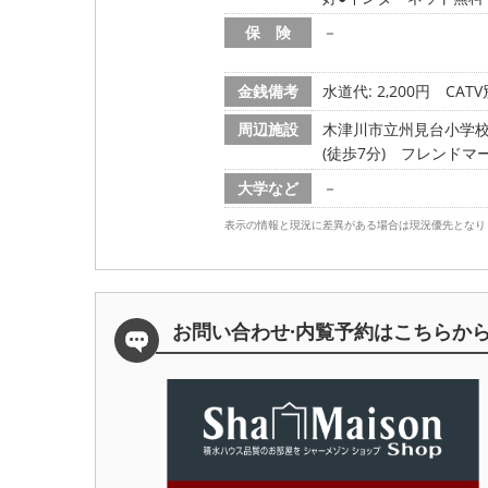
保 険
－
金銭備考
水道代: 2,200円
CAT
周辺施設
木津川市立州見台小学校/7
(徒歩7分)
フレンドマート
大学など
－
表示の情報と現況に差異がある場合は現況優先となり
お問い合わせ·内覧予約は
こちらか