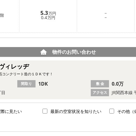
5.3
－
万円
階
－
0.4
万円
物件のお問い合わせ
ヴィレッヂ
筋コンクリート造の１ＤＫです！
1DK
0.0万
間取り
敷 金
丁目
JR関西本線 
アクセス
実際に見たい
最新の空室状況を知りたい
その他（