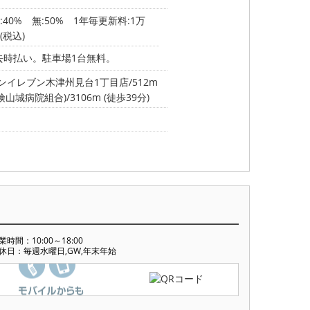
0% 無:50% 1年毎更新料:1万
(税込)
退去時払い。駐車場1台無料。
ンイレブン木津州見台1丁目店/512m
病院組合)/3106m (徒歩39分)
業時間：10:00～18:00
休日：毎週水曜日,GW,年末年始