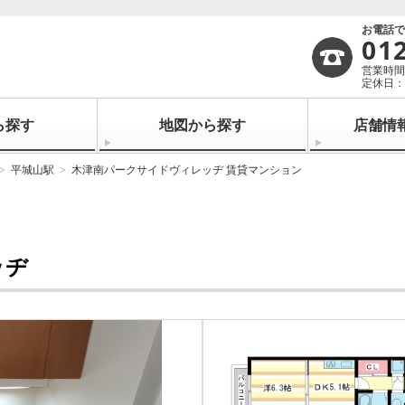
お電話
01
営業時間：
定休日：
ら探す
地図から探す
店舗情
平城山駅
木津南パークサイドヴィレッヂ 賃貸マンション
ッヂ