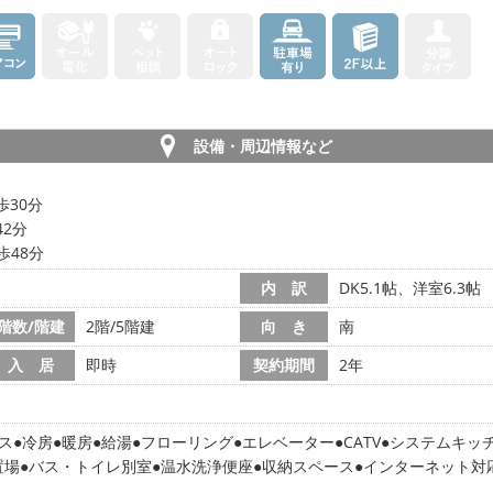
設備・周辺情報など
歩30分
42分
歩48分
内 訳
DK5.1帖、洋室6.3帖
階数/階建
2階/5階建
向 き
南
入 居
即時
契約期間
2年
ス
冷房
暖房
給湯
フローリング
エレベーター
CATV
システムキッ
置場
バス・トイレ別室
温水洗浄便座
収納スペース
インターネット対