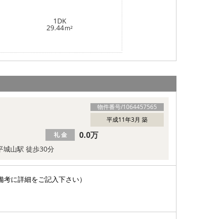
1DK
29.44
m²
物件番号/
1064457565
平成11年3月 築
0.0万
礼 金
平城山駅 徒歩30分
備考に詳細をご記入下さい）