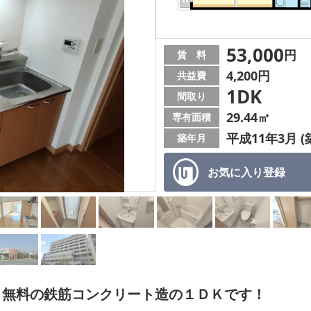
53,000
円
賃 料
4,200円
共益費
1DK
間取り
29.44㎡
専有面積
平成11年3月 (
築年月
お気に入り
登録
ト無料の鉄筋コンクリート造の１ＤＫです！