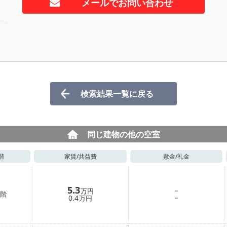
メールでお問い合わせ
検索結果一覧に戻る
同じ建物の他の空室
階
家賃/
共益費
敷金/
礼金
5.3
－
万円
階
－
0.4
万円