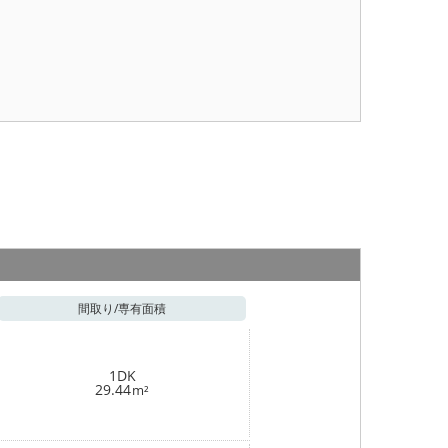
間取り/
専有面積
1DK
29.44
m²