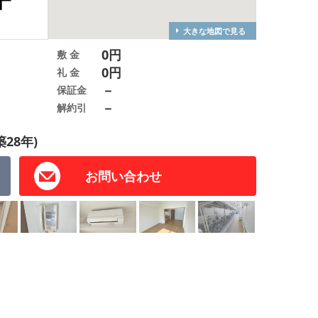
大きな地図で見る
0円
敷 金
0円
礼 金
－
保証金
－
解約引
築28年)
お問い合わせ