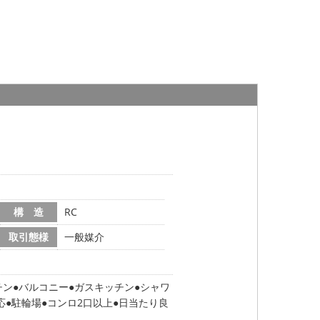
構 造
RC
取引態様
一般媒介
チン
バルコニー
ガスキッチン
シャワ
応
駐輪場
コンロ2口以上
日当たり良