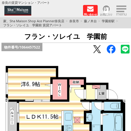
×
奈良の賃貸マンション・アパート
問い合わせ
お気に入り
TOPページ
家、Sha Maison Shop Ace Planner奈良店
奈良市
藤ノ木台
学園前駅
フラン・ソレイユ 学園前 賃貸アパート
Foreigners welcome！
フラン・ソレイユ 学園前
物件番号/
1064457522
店長のおすすめ物件
おすすめ Sha Maison 特集
積水ハウス Sha Maison 特集 (奈良北部、木津川
市)
積水ハウス Sha Maison 特集 (奈良南部)
路線·駅から探す
地域から探す