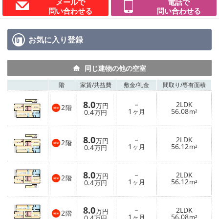
メールで
電話で
問い合わせる
問い合わせる
お気に入り
登録
同じ建物の他の空室
階
家賃/
共益費
敷金/
礼金
間取り/
専有面積
8.0
－
2LDK
万円
2
階
1
56.08
0.4
ヶ月
m²
万円
8.0
－
2LDK
万円
2
階
1
56.12
0.4
ヶ月
m²
万円
8.0
－
2LDK
万円
2
階
1
56.12
0.4
ヶ月
m²
万円
8.0
－
2LDK
万円
2
階
1
56.08
0.4
ヶ月
m²
万円