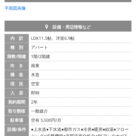
平面図画像
設備・周辺情報など
内 訳
LDK11.5帖、洋室6.9帖
種 別
アパート
階数/階建
1階/2階建
向 き
南東
構 造
木造
現 況
空室
入 居
即時
契約期間
2年
取引態様
一般媒介
駐車場
空有 5,500円/月
設備/条件
上水道
下水道
都市ガス
冷房
暖房
給湯
フロー
リング
追焚機能
洗髪洗面化粧台
BSアンテナ
CS