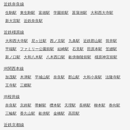
近鉄奈良線
生駒駅
東生駒駅
富雄駅
学園前駅
菖蒲池駅
大和西大寺駅
新大宮駅
近鉄奈良駅
近鉄橿原線
大和西大寺駅
尼ヶ辻駅
西ノ京駅
九条駅
近鉄郡山駅
筒井駅
平端駅
ファミリー公園前駅
結崎駅
石見駅
田原本駅
笠縫駅
新ノ口駅
大和八木駅
八木西口駅
畝傍御陵前駅
橿原神宮前駅
JR関西本線
加茂駅
木津駅
平城山駅
奈良駅
郡山駅
大和小泉駅
法隆寺駅
王寺駅
三郷駅
JR桜井線
奈良駅
京終駅
帯解駅
櫟本駅
天理駅
長柄駅
柳本駅
巻向駅
三輪駅
香久山駅
畝傍駅
金橋駅
高田駅
近鉄京都線