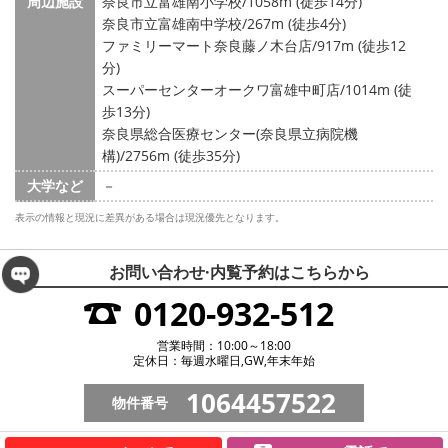
周辺施設
奈良市立富雄南小学校/1058m (徒歩14分)
奈良市立富雄南中学校/267m (徒歩4分)
ファミリーマート奈良藤ノ木台店/917m (徒歩12
分)
スーパーセンターオークワ富雄中町店/1014m (徒
歩13分)
奈良県総合医療センター(奈良県立病院機
構)/2756m (徒歩35分)
大学など
－
表示の情報と現況に差異がある場合は現況優先となります。
お問い合わせ·内覧予約は
こちらから
0120-932-512
営業時間：10:00～18:00
定休日：毎週水曜日,GW,年末年始
1064457522
物件番号