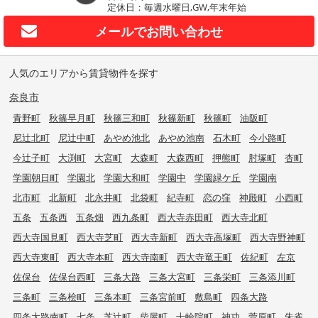
定休日：毎週水曜日,GW,年末年始
メールで
お問い合わせ
人気のエリアから賃貸物件を探す
奈良市
青野町
秋篠早月町
秋篠三和町
秋篠新町
秋篠町
油阪町
尼辻北町
尼辻中町
あやめ池北
あやめ池南
石木町
今小路町
今辻子町
大渕町
大宮町
大森町
大森西町
押熊町
肘塚町
杏町
学園朝日町
学園北
学園大和町
学園中
学園緑ケ丘
学園南
北市町
北新町
北永井町
北袋町
紀寺町
恋の窪
神殿町
小西町
五条
五条西
五条畑
西九条町
西大寺赤田町
西大寺北町
西大寺国見町
西大寺芝町
西大寺新町
西大寺高塚町
西大寺野神町
西大寺東町
西大寺本町
西大寺南町
西大寺竜王町
佐紀町
左京
佐保台
佐保台西町
三条大路
三条大宮町
三条栄町
三条添川町
三条町
三条桧町
三条本町
三条宮前町
敷島町
四条大路
四条大路南町
七条
芝辻町
柴屋町
十輪院町
神功
菅原町
朱雀