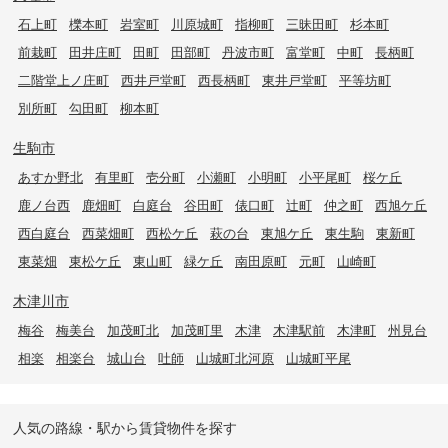
石上町
櫟本町
岩室町
川原城町
指柳町
三昧田町
杉本町
前栽町
田井庄町
田町
田部町
丹波市町
富堂町
中町
長柄町
二階堂上ノ庄町
西井戸堂町
西長柄町
東井戸堂町
平等坊町
別所町
勾田町
柳本町
生駒市
あすか野北
有里町
壱分町
小瀬町
小明町
小平尾町
桜ケ丘
鹿ノ台西
鹿畑町
白庭台
谷田町
俵口町
辻町
仲之町
西旭ケ丘
西白庭台
西菜畑町
西松ケ丘
萩の台
東旭ケ丘
東生駒
東新町
東菜畑
東松ケ丘
東山町
緑ケ丘
南田原町
元町
山崎町
木津川市
梅谷
梅美台
加茂町北
加茂町里
木津
木津駅前
木津町
州見台
相楽
相楽台
城山台
吐師
山城町北河原
山城町平尾
人気の路線・駅から賃貸物件を探す