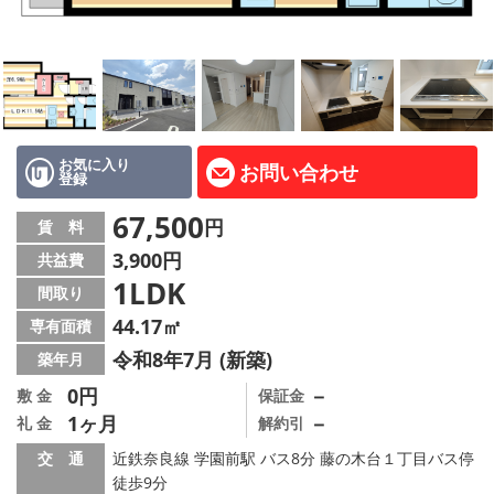
地図から探す
AcePlanner公式ライン
SNS
お気に入り
お問い合わせ
登録
スタッフ紹介
67,500
円
賃 料
リフォーム のことなら！
3,900円
共益費
1LDK
オーナー様へ
間取り
44.17㎡
専有面積
住宅型有料老人 Ｆｌｅｕｒａｇｅ
令和8年7月 (新築)
築年月
店舗情報·アクセス
0円
－
敷 金
保証金
1ヶ月
－
礼 金
解約引
会社概要
交 通
近鉄奈良線 学園前駅 バス8分 藤の木台１丁目バス停
徒歩9分