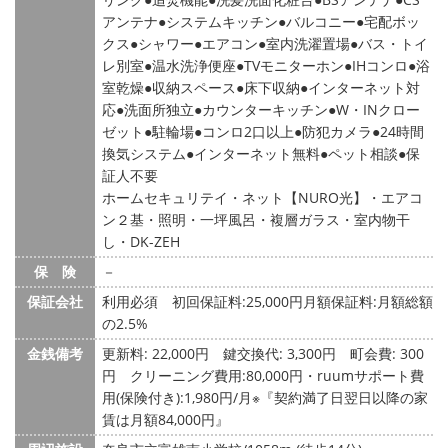
アンテナ
システムキッチン
バルコニー
宅配ボッ
クス
シャワー
エアコン
室内洗濯置場
バス・トイ
レ別室
温水洗浄便座
TVモニターホン
IHコンロ
浴
室乾燥
収納スペース
床下収納
インターネット対
応
洗面所独立
カウンターキッチン
W・INクロー
ゼット
駐輪場
コンロ2口以上
防犯カメラ
24時間
換気システム
インターネット無料
ペット相談
保
証人不要
ホームセキュリテイ・ネット【NURO光】・エアコ
ン２基・照明・一坪風呂・複層ガラス・室内物干
し・DK-ZEH
保 険
－
保証会社
利用必須 初回保証料:25,000円月額保証料:月額総額
の2.5%
金銭備考
更新料: 22,000円
鍵交換代: 3,300円
町会費: 300
円
クリーニング費用:80,000円・ruumサポート費
用(保険付き):1,980円/月※『契約満了日翌日以降の家
賃は月額84,000円』