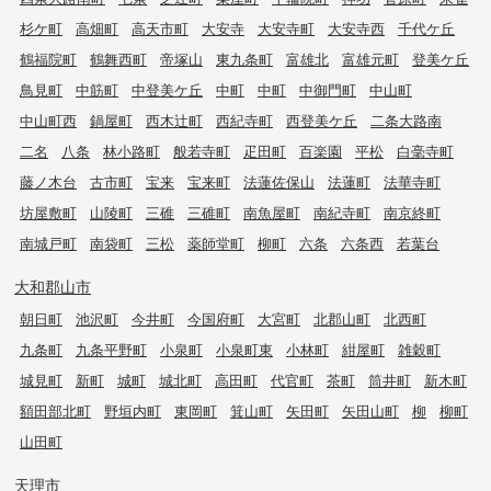
杉ケ町
高畑町
高天市町
大安寺
大安寺町
大安寺西
千代ケ丘
鶴福院町
鶴舞西町
帝塚山
東九条町
富雄北
富雄元町
登美ケ丘
鳥見町
中筋町
中登美ケ丘
中町
中町
中御門町
中山町
中山町西
鍋屋町
西木辻町
西紀寺町
西登美ケ丘
二条大路南
二名
八条
林小路町
般若寺町
疋田町
百楽園
平松
白毫寺町
藤ノ木台
古市町
宝来
宝来町
法蓮佐保山
法蓮町
法華寺町
坊屋敷町
山陵町
三碓
三碓町
南魚屋町
南紀寺町
南京終町
南城戸町
南袋町
三松
薬師堂町
柳町
六条
六条西
若葉台
大和郡山市
朝日町
池沢町
今井町
今国府町
大宮町
北郡山町
北西町
九条町
九条平野町
小泉町
小泉町東
小林町
紺屋町
雑穀町
城見町
新町
城町
城北町
高田町
代官町
茶町
筒井町
新木町
額田部北町
野垣内町
東岡町
箕山町
矢田町
矢田山町
柳
柳町
山田町
天理市