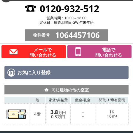
0120-932-512
営業時間：10:00～18:00
定休日：毎週水曜日,GW,年末年始
1064457106
物件番号
メールで
電話で
問い合わせる
問い合わせる
お気に入り
登録
同じ建物の他の空室
階
家賃/
共益費
敷金/
礼金
間取り/
専有面積
3.8
－
1K
万円
4
階
－
18
0.3
m²
万円