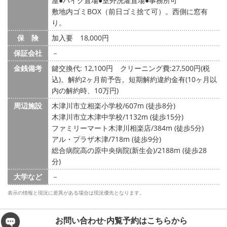
屋
バイク置場
室外洗濯置場
事務所可
敷地内ゴミBOX（前日ゴミ捨て可）。西側に窓有
り。
保 険
加入要 18,000円
保証会社
－
金銭備考
鍵交換代: 12,100円
クリーニング費:27,500円(税
込)。解約2ヶ月前予告。短期解約違約金有(10ヶ月以
内の解約時、10万円)
周辺施設
木津川市立相楽小学校/607m (徒歩8分)
木津川市立木津中学校/1132m (徒歩15分)
ファミリーマート木津川相楽店/384m (徒歩5分)
アル・プラザ木津/718m (徒歩9分)
総合病院高の原中央病院(新生会)/2188m (徒歩28
分)
大学など
－
表示の情報と現況に差異がある場合は現況優先となります。
お問い合わせ·内覧予約は
こちらから