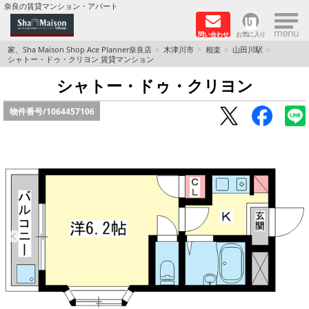
×
奈良の賃貸マンション・アパート
問い合わせ
お気に入り
TOPページ
家、Sha Maison Shop Ace Planner奈良店
木津川市
相楽
山田川駅
シャトー・ドゥ・クリヨン 賃貸マンション
Foreigners welcome！
シャトー・ドゥ・クリヨン
物件番号/
1064457106
店長のおすすめ物件
おすすめ Sha Maison 特集
積水ハウス Sha Maison 特集 (奈良北部、木津川
市)
積水ハウス Sha Maison 特集 (奈良南部)
路線·駅から探す
地域から探す