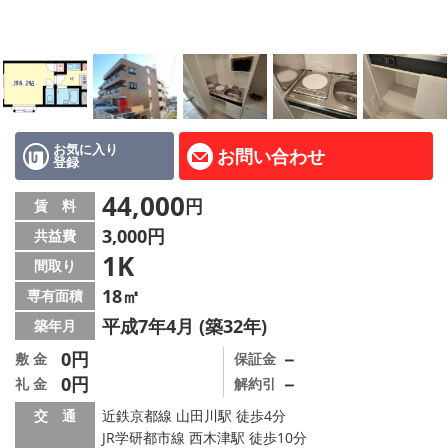
地図から探す
AcePlanner公式ライン
SNS
お気に入り
お問い合わせ
登録
スタッフ紹介
44,000
円
賃 料
リフォーム のことなら！
3,000円
共益費
1K
オーナー様へ
間取り
18㎡
専有面積
住宅型有料老人 Ｆｌｅｕｒａｇｅ
平成7年4月 (築32年)
築年月
店舗情報·アクセス
0円
－
敷 金
保証金
0円
－
礼 金
解約引
会社概要
交 通
近鉄京都線 山田川駅 徒歩4分
JR学研都市線 西木津駅 徒歩10分