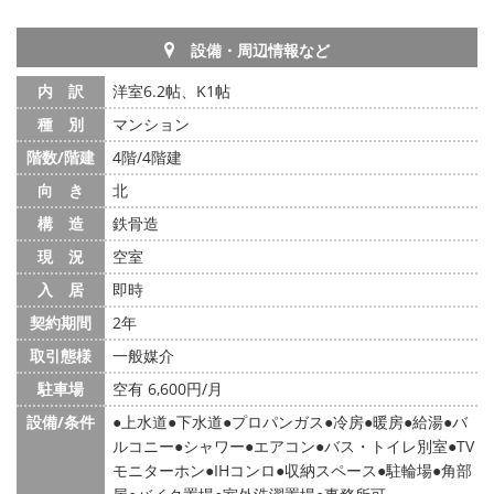
設備・周辺情報など
内 訳
洋室6.2帖、K1帖
種 別
マンション
階数/階建
4階/4階建
向 き
北
構 造
鉄骨造
現 況
空室
入 居
即時
契約期間
2年
取引態様
一般媒介
駐車場
空有 6,600円/月
設備/条件
上水道
下水道
プロパンガス
冷房
暖房
給湯
バ
ルコニー
シャワー
エアコン
バス・トイレ別室
TV
モニターホン
IHコンロ
収納スペース
駐輪場
角部