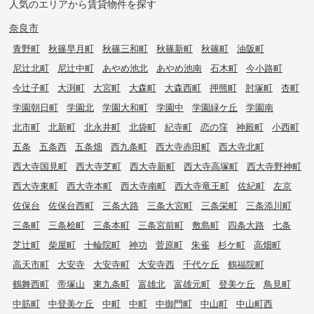
人気のエリアから賃貸物件を探す
奈良市
青野町
秋篠早月町
秋篠三和町
秋篠新町
秋篠町
油阪町
尼辻北町
尼辻中町
あやめ池北
あやめ池南
石木町
今小路町
今辻子町
大渕町
大宮町
大森町
大森西町
押熊町
肘塚町
杏町
学園朝日町
学園北
学園大和町
学園中
学園緑ケ丘
学園南
北市町
北新町
北永井町
北袋町
紀寺町
恋の窪
神殿町
小西町
五条
五条西
五条畑
西九条町
西大寺赤田町
西大寺北町
西大寺国見町
西大寺芝町
西大寺新町
西大寺高塚町
西大寺野神町
西大寺東町
西大寺本町
西大寺南町
西大寺竜王町
佐紀町
左京
佐保台
佐保台西町
三条大路
三条大宮町
三条栄町
三条添川町
三条町
三条桧町
三条本町
三条宮前町
敷島町
四条大路
七条
芝辻町
柴屋町
十輪院町
神功
菅原町
朱雀
杉ケ町
高畑町
高天市町
大安寺
大安寺町
大安寺西
千代ケ丘
鶴福院町
鶴舞西町
帝塚山
東九条町
富雄北
富雄元町
登美ケ丘
鳥見町
中筋町
中登美ケ丘
中町
中町
中御門町
中山町
中山町西