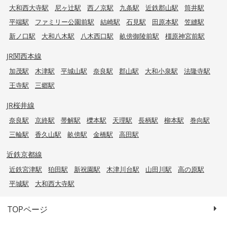
大和西大寺駅
尼ヶ辻駅
西ノ京駅
九条駅
近鉄郡山駅
筒井駅
平端駅
ファミリー公園前駅
結崎駅
石見駅
田原本駅
笠縫駅
新ノ口駅
大和八木駅
八木西口駅
畝傍御陵前駅
橿原神宮前駅
JR関西本線
加茂駅
木津駅
平城山駅
奈良駅
郡山駅
大和小泉駅
法隆寺駅
王寺駅
三郷駅
JR桜井線
奈良駅
京終駅
帯解駅
櫟本駅
天理駅
長柄駅
柳本駅
巻向駅
三輪駅
香久山駅
畝傍駅
金橋駅
高田駅
近鉄京都線
近鉄宮津駅
狛田駅
新祝園駅
木津川台駅
山田川駅
高の原駅
平城駅
大和西大寺駅
TOPページ