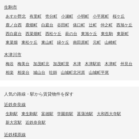
生駒市
あすか野北
有里町
壱分町
小瀬町
小明町
小平尾町
桜ケ丘
鹿ノ台西
鹿畑町
白庭台
谷田町
俵口町
辻町
仲之町
西旭ケ丘
西白庭台
西菜畑町
西松ケ丘
萩の台
東旭ケ丘
東生駒
東新町
東菜畑
東松ケ丘
東山町
緑ケ丘
南田原町
元町
山崎町
木津川市
梅谷
梅美台
加茂町北
加茂町里
木津
木津駅前
木津町
州見台
相楽
相楽台
城山台
吐師
山城町北河原
山城町平尾
人気の路線・駅から賃貸物件を探す
近鉄奈良線
生駒駅
東生駒駅
富雄駅
学園前駅
菖蒲池駅
大和西大寺駅
新大宮駅
近鉄奈良駅
近鉄橿原線