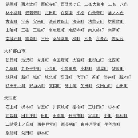
鍋屋町
西木辻町
西紀寺町
西登美ケ丘
二条大路南
二名
八条
林小路町
般若寺町
疋田町
百楽園
平松
白毫寺町
藤ノ木台
古市町
宝来
宝来町
法蓮佐保山
法蓮町
法華寺町
坊屋敷町
山陵町
三碓
三碓町
南魚屋町
南紀寺町
南京終町
南新町
南城戸町
南袋町
三松
薬師堂町
柳町
六条
六条西
若葉台
大和郡山市
朝日町
池沢町
今井町
今国府町
大宮町
北郡山町
北西町
九条町
九条平野町
小泉町
小泉町東
小林町
紺屋町
雑穀町
城見町
新町
城町
城北町
高田町
代官町
茶町
筒井町
新木町
額田部北町
野垣内町
東岡町
箕山町
矢田町
矢田山町
山田町
天理市
石上町
櫟本町
岩室町
川原城町
指柳町
三昧田町
杉本町
前栽町
田井庄町
田町
田部町
丹波市町
富堂町
中町
長柄町
二階堂上ノ庄町
西井戸堂町
西長柄町
東井戸堂町
平等坊町
別所町
勾田町
柳本町