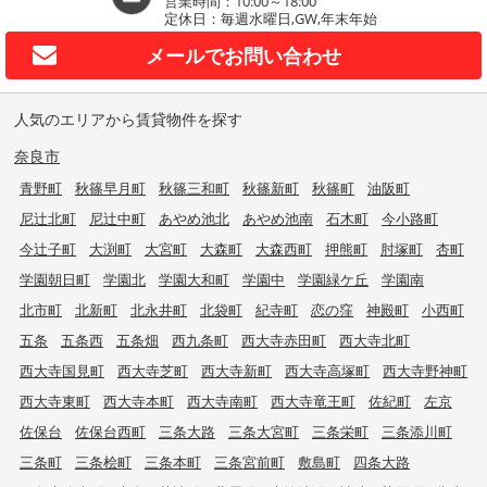
営業時間：10:00～18:00
定休日：毎週水曜日,GW,年末年始
メールで
お問い合わせ
人気のエリアから賃貸物件を探す
奈良市
青野町
秋篠早月町
秋篠三和町
秋篠新町
秋篠町
油阪町
尼辻北町
尼辻中町
あやめ池北
あやめ池南
石木町
今小路町
今辻子町
大渕町
大宮町
大森町
大森西町
押熊町
肘塚町
杏町
学園朝日町
学園北
学園大和町
学園中
学園緑ケ丘
学園南
北市町
北新町
北永井町
北袋町
紀寺町
恋の窪
神殿町
小西町
五条
五条西
五条畑
西九条町
西大寺赤田町
西大寺北町
西大寺国見町
西大寺芝町
西大寺新町
西大寺高塚町
西大寺野神町
西大寺東町
西大寺本町
西大寺南町
西大寺竜王町
佐紀町
左京
佐保台
佐保台西町
三条大路
三条大宮町
三条栄町
三条添川町
三条町
三条桧町
三条本町
三条宮前町
敷島町
四条大路