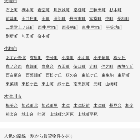
天理市
石上町
櫟本町
岩室町
川原城町
指柳町
三昧田町
杉本町
前栽町
田井庄町
田町
田部町
丹波市町
富堂町
中町
長柄町
二階堂上ノ庄町
西井戸堂町
西長柄町
東井戸堂町
平等坊町
別所町
勾田町
柳本町
生駒市
あすか野北
有里町
壱分町
小瀬町
小明町
小平尾町
桜ケ丘
鹿ノ台西
鹿畑町
白庭台
谷田町
俵口町
辻町
仲之町
西旭ケ丘
西白庭台
西菜畑町
西松ケ丘
萩の台
東旭ケ丘
東生駒
東新町
東菜畑
東松ケ丘
東山町
緑ケ丘
南田原町
元町
山崎町
木津川市
梅美台
加茂町北
加茂町里
木津
木津駅前
木津町
州見台
相楽
相楽台
城山台
吐師
山城町北河原
山城町平尾
人気の路線・駅から賃貸物件を探す