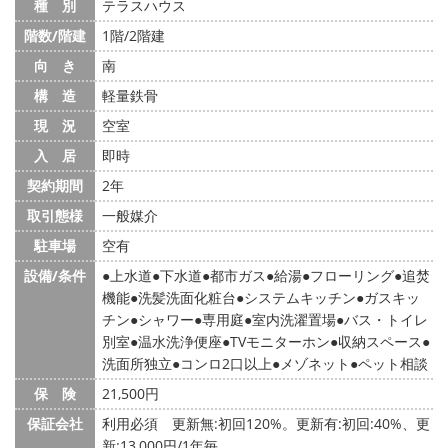
種 別
テラスハウス
階数/階建
1階/2階建
向 き
南
構 造
軽量鉄骨
現 況
空室
入 居
即時
契約期間
2年
取引態様
一般媒介
駐車場
空有
設備/条件
上水道
下水道
都市ガス
給湯
フローリング
追焚
機能
洗髪洗面化粧台
システムキッチン
ガスキッ
チン
シャワー
専用庭
室内洗濯置場
バス・トイレ
別室
温水洗浄便座
TVモニターホン
収納スペース
洗面所独立
コンロ2口以上
メゾネット
ペット相談
保 険
21,500円
保証会社
利用必須 更新無:初回120%。更新有:初回:40%、更
新:13,000円/1年毎