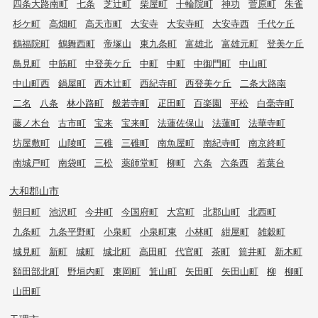
四条大路南町
七条
芝辻町
柴屋町
十輪院町
神功
菅原町
朱雀
杉ケ町
高畑町
高天市町
大安寺
大安寺町
大安寺西
千代ケ丘
鶴福院町
鶴舞西町
帝塚山
東九条町
富雄北
富雄元町
登美ケ丘
鳥見町
中筋町
中登美ケ丘
中町
中町
中御門町
中山町
中山町西
鍋屋町
西木辻町
西紀寺町
西登美ケ丘
二条大路南
二名
八条
林小路町
般若寺町
疋田町
百楽園
平松
白毫寺町
藤ノ木台
古市町
宝来
宝来町
法蓮佐保山
法蓮町
法華寺町
坊屋敷町
山陵町
三碓
三碓町
南魚屋町
南紀寺町
南京終町
南城戸町
南袋町
三松
薬師堂町
柳町
六条
六条西
若葉台
大和郡山市
朝日町
池沢町
今井町
今国府町
大宮町
北郡山町
北西町
九条町
九条平野町
小泉町
小泉町東
小林町
紺屋町
雑穀町
城見町
新町
城町
城北町
高田町
代官町
茶町
筒井町
新木町
額田部北町
野垣内町
東岡町
箕山町
矢田町
矢田山町
柳
柳町
山田町