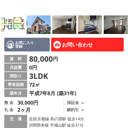
地図から探す
AcePlanner公式ライン
SNS
お気に入り
お問い合わせ
登録
スタッフ紹介
80,000
円
賃 料
リフォーム のことなら！
0円
共益費
3LDK
オーナー様へ
間取り
72㎡
専有面積
住宅型有料老人 Ｆｌｅｕｒａｇｅ
平成7年8月 (築31年)
築年月
店舗情報·アクセス
30,000円
－
敷 金
保証金
2ヶ月
－
礼 金
解約引
会社概要
交 通
近鉄京都線 高の原駅 徒歩14分
JR関西本線 平城山駅 徒歩31分