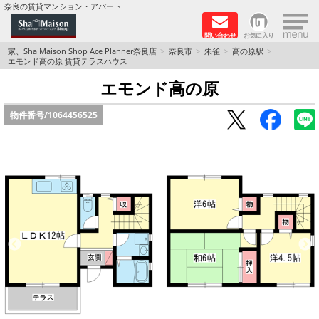
×
奈良の賃貸マンション・アパート
問い合わせ
お気に入り
TOPページ
家、Sha Maison Shop Ace Planner奈良店
奈良市
朱雀
高の原駅
エモンド高の原 賃貸テラスハウス
Foreigners welcome！
エモンド高の原
物件番号/
1064456525
店長のおすすめ物件
おすすめ Sha Maison 特集
積水ハウス Sha Maison 特集 (奈良北部、木津川
市)
積水ハウス Sha Maison 特集 (奈良南部)
路線·駅から探す
地域から探す