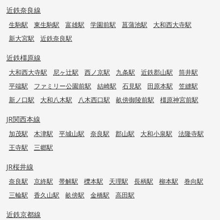
近鉄奈良線
生駒駅
東生駒駅
富雄駅
学園前駅
菖蒲池駅
大和西大寺駅
新大宮駅
近鉄奈良駅
近鉄橿原線
大和西大寺駅
尼ヶ辻駅
西ノ京駅
九条駅
近鉄郡山駅
筒井駅
平端駅
ファミリー公園前駅
結崎駅
石見駅
田原本駅
笠縫駅
新ノ口駅
大和八木駅
八木西口駅
畝傍御陵前駅
橿原神宮前駅
JR関西本線
加茂駅
木津駅
平城山駅
奈良駅
郡山駅
大和小泉駅
法隆寺駅
王寺駅
三郷駅
JR桜井線
奈良駅
京終駅
帯解駅
櫟本駅
天理駅
長柄駅
柳本駅
巻向駅
三輪駅
香久山駅
畝傍駅
金橋駅
高田駅
近鉄京都線