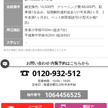
金銭備考
鍵交換代: 16,500円
クリーニング費:88,000円。駐
車場1台込み。短期解約違約金あり(1年未満2ヶ月、2
年未満1ヶ月分)。ペット飼育相談可(小型犬か猫1
匹)
周辺施設
朱雀小学校/550m (徒歩7分)
平城東中学校/620m (徒歩8分)
大学など
－
表示の情報と現況に差異がある場合は現況優先となります。
お問い合わせ·内覧予約は
こちらから
0120-932-512
営業時間：10:00～18:00
定休日：毎週水曜日,GW,年末年始
1064456525
物件番号
メールで
電話で