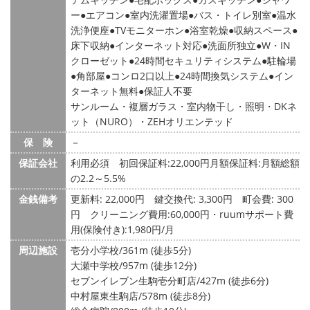
ー
エアコン
室内洗濯置場
バス・トイレ別室
温水
洗浄便座
TVモニターホン
浴室乾燥
収納スペース
床下収納
インターネット対応
洗面所独立
W・IN
クローゼット
24時間セキュリティシステム
駐輪場
角部屋
コンロ2口以上
24時間換気システム
イン
ターネット無料
保証人不要
サンルーム・複層ガラス・室内物干し・照明・DKネ
ット（NURO）・ZEHオリエンテッド
保 険
－
保証会社
利用必須 初回保証料:22,000円月額保証料:月額総額
の2.2～5.5%
金銭備考
更新料: 22,000円
鍵交換代: 3,300円
町会費: 300
円
クリーニング費用:60,000円・ruumサポート費
用(保険付き):1,980円/月
周辺施設
壱分小学校/361m (徒歩5分)
大瀬中学校/957m (徒歩12分)
セブンイレブン生駒壱分町店/427m (徒歩6分)
中村屋東生駒店/578m (徒歩8分)