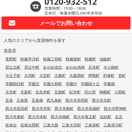
0120-932-512
営業時間：10:00～18:00
定休日：毎週水曜日,GW,年末年始
メールで
お問い合わせ
人気のエリアから賃貸物件を探す
奈良市
青野町
秋篠早月町
秋篠三和町
秋篠新町
秋篠町
油阪町
尼辻北町
尼辻中町
あやめ池北
あやめ池南
石木町
今小路町
今辻子町
大渕町
大宮町
大森町
大森西町
押熊町
肘塚町
杏町
学園朝日町
学園北
学園大和町
学園中
学園緑ケ丘
学園南
北市町
北新町
北永井町
北袋町
紀寺町
恋の窪
神殿町
小西町
五条
五条西
五条畑
西九条町
西大寺赤田町
西大寺北町
西大寺国見町
西大寺芝町
西大寺新町
西大寺高塚町
西大寺野神町
西大寺東町
西大寺本町
西大寺南町
西大寺竜王町
佐紀町
左京
佐保台
佐保台西町
三条大路
三条大宮町
三条栄町
三条添川町