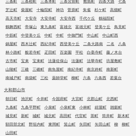
三条町
三条桧町
三条本町
三条宮前町
敷島町
四条大路
七条
芝辻町
柴屋町
十輪院町
神功
菅原町
朱雀
杉ケ町
高畑町
高天市町
大安寺
大安寺町
大安寺西
千代ケ丘
鶴福院町
鶴舞西町
帝塚山
東九条町
富雄北
富雄元町
登美ケ丘
鳥見町
中筋町
中登美ケ丘
中町
中町
中御門町
中山町
中山町西
鍋屋町
西木辻町
西紀寺町
西登美ケ丘
二条大路南
二名
八条
林小路町
般若寺町
疋田町
百楽園
平松
白毫寺町
藤ノ木台
古市町
宝来
宝来町
法蓮佐保山
法蓮町
法華寺町
坊屋敷町
山陵町
三碓
三碓町
南魚屋町
南紀寺町
南京終町
南新町
南城戸町
南袋町
三松
薬師堂町
柳町
六条
六条西
若葉台
大和郡山市
朝日町
池沢町
今井町
今国府町
大宮町
北郡山町
北西町
九条町
九条平野町
小泉町
小泉町東
小林町
紺屋町
雑穀町
城見町
新町
城町
城北町
高田町
代官町
茶町
筒井町
新木町
額田部北町
野垣内町
東岡町
箕山町
矢田町
矢田山町
柳
柳町
山田町