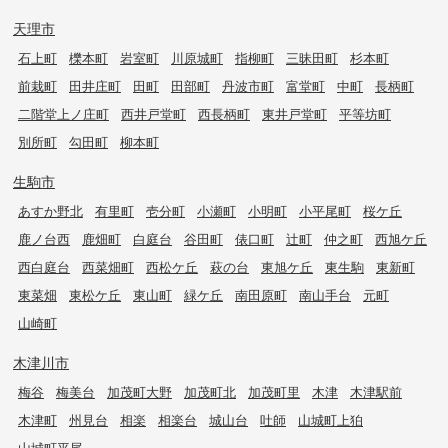
天理市
石上町
櫟本町
岩室町
川原城町
指柳町
三昧田町
杉本町
前栽町
田井庄町
田町
田部町
丹波市町
富堂町
中町
長柄町
二階堂上ノ庄町
西井戸堂町
西長柄町
東井戸堂町
平等坊町
別所町
勾田町
柳本町
生駒市
あすか野北
有里町
壱分町
小瀬町
小明町
小平尾町
桜ケ丘
鹿ノ台西
鹿畑町
白庭台
谷田町
俵口町
辻町
仲之町
西旭ケ丘
西白庭台
西菜畑町
西松ケ丘
萩の台
東旭ケ丘
東生駒
東新町
東菜畑
東松ケ丘
東山町
緑ケ丘
南田原町
南山手台
元町
山崎町
木津川市
梅谷
梅美台
加茂町大野
加茂町北
加茂町里
木津
木津駅前
木津町
州見台
相楽
相楽台
城山台
吐師
山城町上狛
山城町平尾