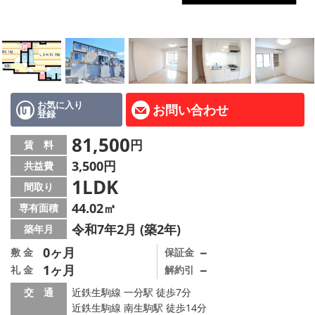
地図から探す
AcePlanner公式ライン
SNS
お気に入り
お問い合わせ
登録
スタッフ紹介
81,500
円
賃 料
リフォーム のことなら！
3,500円
共益費
1LDK
オーナー様へ
間取り
44.02㎡
専有面積
住宅型有料老人 Ｆｌｅｕｒａｇｅ
令和7年2月 (築2年)
築年月
店舗情報·アクセス
0ヶ月
－
敷 金
保証金
1ヶ月
－
礼 金
解約引
会社概要
交 通
近鉄生駒線 一分駅 徒歩7分
近鉄生駒線 南生駒駅 徒歩14分