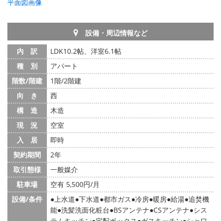
平面図画像
設備・周辺情報など
内 訳
LDK10.2帖、洋室6.1帖
種 別
アパート
階数/階建
1階/2階建
向 き
西
構 造
木造
現 況
空室
入 居
即時
契約期間
2年
取引態様
一般媒介
駐車場
空有 5,500円/月
設備/条件
上水道
下水道
都市ガス
冷房
暖房
給湯
追焚機
能
洗髪洗面化粧台
BSアンテナ
CSアンテナ
シス
テムキッチン
宅配ボックス
ガスキッチン
シャワ