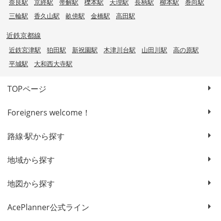
奈良駅
京終駅
帯解駅
櫟本駅
天理駅
長柄駅
柳本駅
巻向駅
三輪駅
香久山駅
畝傍駅
金橋駅
高田駅
近鉄京都線
近鉄宮津駅
狛田駅
新祝園駅
木津川台駅
山田川駅
高の原駅
平城駅
大和西大寺駅
TOPページ
Foreigners welcome！
路線·駅から探す
地域から探す
地図から探す
AcePlanner公式ライン