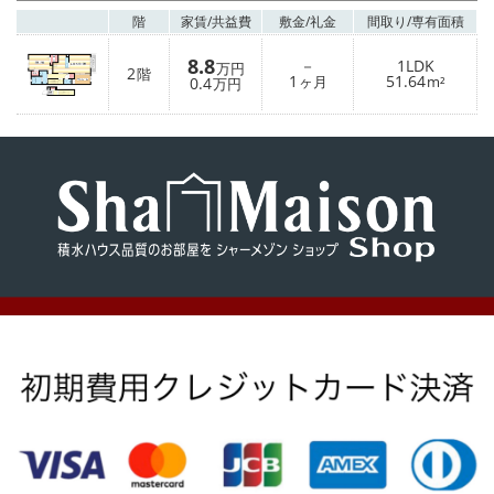
階
家賃/
共益費
敷金/
礼金
間取り/
専有面積
8.8
－
1LDK
万円
2
階
1
51.64
0.4
ヶ月
m²
万円