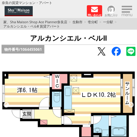
×
奈良の賃貸マンション・アパート
問い合わせ
お気に入り
TOPページ
家、Sha Maison Shop Ace Planner奈良店
生駒市
壱分町
一分駅
アルカンシエル・ベルⅡ 賃貸アパート
Foreigners welcome！
アルカンシエル・ベルⅡ
物件番号/
1064455061
店長のおすすめ物件
おすすめ Sha Maison 特集
積水ハウス Sha Maison 特集 (奈良北部、木津川
市)
積水ハウス Sha Maison 特集 (奈良南部)
路線·駅から探す
地域から探す