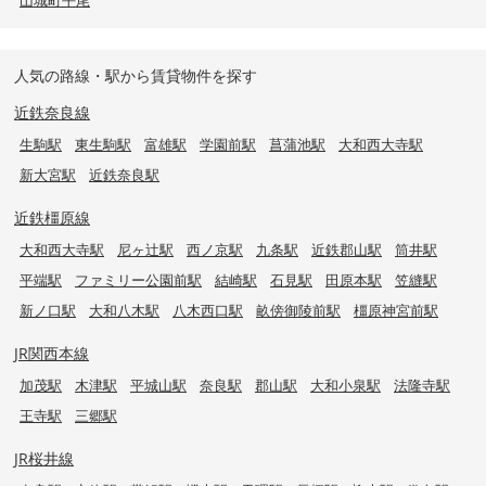
人気の路線・駅から賃貸物件を探す
近鉄奈良線
生駒駅
東生駒駅
富雄駅
学園前駅
菖蒲池駅
大和西大寺駅
新大宮駅
近鉄奈良駅
近鉄橿原線
大和西大寺駅
尼ヶ辻駅
西ノ京駅
九条駅
近鉄郡山駅
筒井駅
平端駅
ファミリー公園前駅
結崎駅
石見駅
田原本駅
笠縫駅
新ノ口駅
大和八木駅
八木西口駅
畝傍御陵前駅
橿原神宮前駅
JR関西本線
加茂駅
木津駅
平城山駅
奈良駅
郡山駅
大和小泉駅
法隆寺駅
王寺駅
三郷駅
JR桜井線