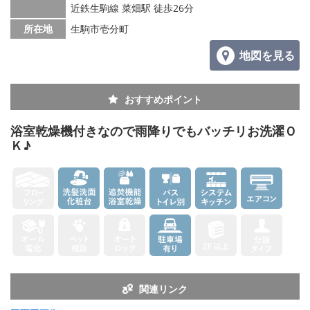
メールでお問い合わせ
近鉄生駒線 菜畑駅 徒歩26分
所在地
生駒市壱分町
地図を見る
おすすめポイント
浴室乾燥機付きなので雨降りでもバッチリお洗濯Ｏ
Ｋ♪
関連リンク