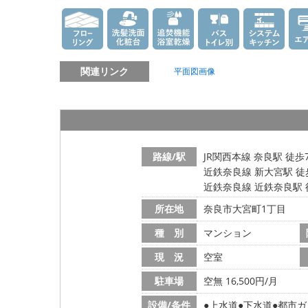
関連リンク
平面図画像
路線/駅
JR関西本線 奈良駅 徒歩
近鉄奈良線 新大宮駅 徒
近鉄奈良線 近鉄奈良駅 
所在地
奈良市大宮町1丁目
種 別
マンション
現 況
空室
駐車場
空無 16,500円/月
設備/条件
上水道
下水道
都市ガ