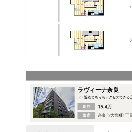
7
8
ラヴィーナ奈良
JR・近鉄どちらもアクセスでき
15.4万
賃 料
奈良市大宮町1丁
住 所