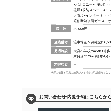
バルコニー
宅配ボッ
乾燥
収納スペース
イ
ク置場
インターネット
遮熱断熱複層ガラス・ホテ
保 険
20,000円
金銭備考
駐車場空き要確認(16,
周辺施設
大宮小学校/845m (徒歩1
奈良店/270m (徒歩4分)
大学など
－
表示の情報と現況に差異がある場合は現況優先となり
お問い合わせ·内覧予約は
こちらか