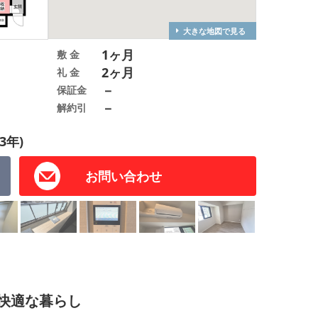
大きな地図で見る
1ヶ月
敷 金
2ヶ月
礼 金
－
保証金
－
解約引
3年)
お問い合わせ
快適な暮らし