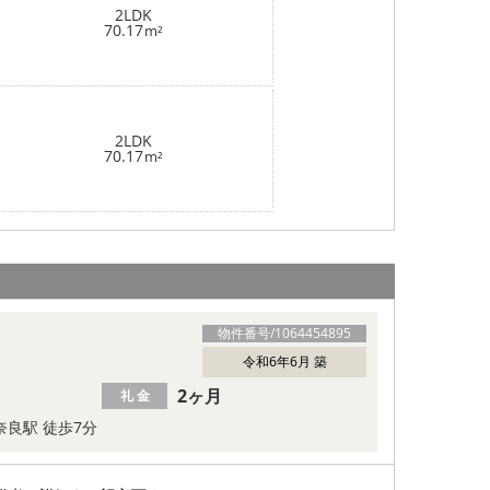
2LDK
70.17
m²
2LDK
70.17
m²
物件番号/
1064454895
令和6年6月 築
2ヶ月
礼 金
奈良駅 徒歩7分