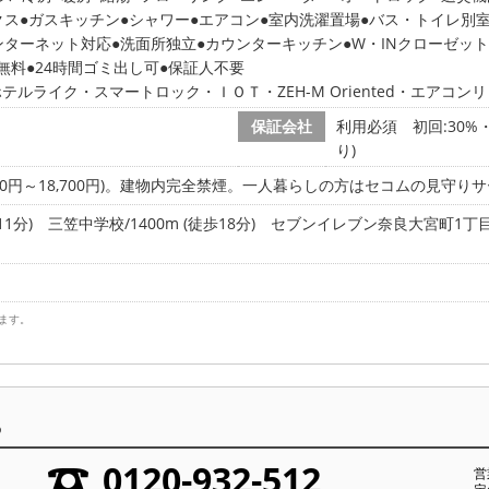
クス
ガスキッチン
シャワー
エアコン
室内洗濯置場
バス・トイレ別
ンターネット対応
洗面所独立
カウンターキッチン
W・INクローゼット
無料
24時間ゴミ出し可
保証人不要
ルライク・スマートロック・ＩＯＴ・ZEH-M Oriented・エアコン
保証会社
利用必須 初回:30%・
り)
500円～18,700円)。建物内完全禁煙。一人暮らしの方はセコムの見守り
1分)
三笠中学校/1400m (徒歩18分)
セブンイレブン奈良大宮町1丁目店/
ます。
ら
0120-932-512
営