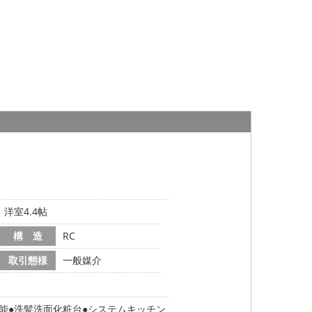
、洋室4.4帖
構 造
RC
取引態様
一般媒介
能
洗髪洗面化粧台
システムキッチン