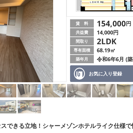
154,000
円
賃 料
14,000円
共益費
2LDK
間取り
68.19㎡
専有面積
令和6年6月 (築
築年月
お気に入り
登録
セスできる立地！シャーメゾンホテルライク仕様で