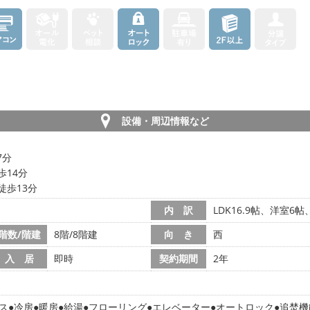
設備・周辺情報など
7分
歩14分
徒歩13分
内 訳
LDK16.9帖、洋室6帖
階数/階建
8階/8階建
向 き
西
入 居
即時
契約期間
2年
ス
冷房
暖房
給湯
フローリング
エレベーター
オートロック
追焚機