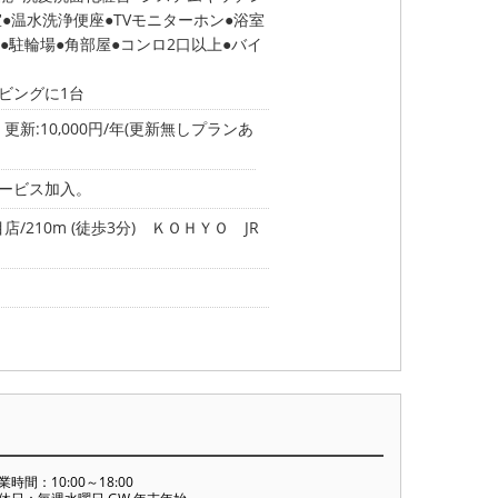
室
温水洗浄便座
TVモニターホン
浴室
駐輪場
角部屋
コンロ2口以上
バイ
リビングに1台
更新:10,000円/年(更新無しプランあ
サービス加入。
210m (徒歩3分)
ＫＯＨＹＯ JR
業時間：10:00～18:00