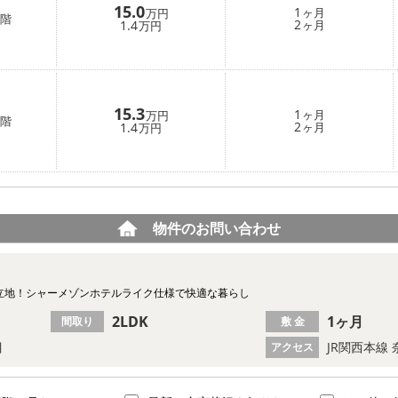
15.0
1
ヶ月
万円
階
2
1.4
ヶ月
万円
15.3
1
ヶ月
万円
階
2
1.4
ヶ月
万円
物件のお問い合わせ
る立地！シャーメゾンホテルライク仕様で快適な暮らし
2LDK
1ヶ月
間取り
敷 金
目
JR関西本線 
アクセス