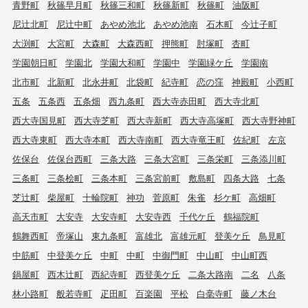
青野町
秋篠早月町
秋篠三和町
秋篠新町
秋篠町
油阪町
尼辻北町
尼辻中町
あやめ池北
あやめ池南
石木町
今辻子町
大渕町
大宮町
大森町
大森西町
押熊町
肘塚町
杏町
学園朝日町
学園北
学園大和町
学園中
学園緑ケ丘
学園南
北市町
北新町
北永井町
北袋町
紀寺町
恋の窪
神殿町
小西町
五条
五条西
五条畑
西九条町
西大寺赤田町
西大寺北町
西大寺国見町
西大寺芝町
西大寺新町
西大寺高塚町
西大寺野神町
西大寺東町
西大寺本町
西大寺南町
西大寺竜王町
佐紀町
左京
佐保台
佐保台西町
三条大路
三条大宮町
三条栄町
三条添川町
三条町
三条桧町
三条本町
三条宮前町
敷島町
四条大路
七条
芝辻町
柴屋町
十輪院町
神功
菅原町
朱雀
杉ケ町
高畑町
高天市町
大安寺
大安寺町
大安寺西
千代ケ丘
鶴福院町
鶴舞西町
帝塚山
東九条町
富雄北
富雄元町
登美ケ丘
鳥見町
中筋町
中登美ケ丘
中町
中町
中御門町
中山町
中山町西
鍋屋町
西木辻町
西紀寺町
西登美ケ丘
二条大路南
二名
八条
林小路町
般若寺町
疋田町
百楽園
平松
白毫寺町
藤ノ木台