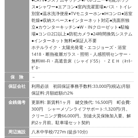
ス
シャワー
エアコン
室内洗濯置場
バス・トイレ
別室
温水洗浄便座
TVモニターホン
IHコンロ
浴室
乾燥
収納スペース
インターネット対応
洗面所独
立
カウンターキッチン
W・INクローゼット
駐輪
場
コンロ2口以上
防犯カメラ
24時間換気システム
インターネット無料
保証人不要
ホテルライク・太陽光発電・エコジョーズ・浴室
1418・断熱複層ガラス・照明・人感照明センサー・
無料Wi-Fi・高遮音床（シャイド55）・ＺＥＨ（ﾈｯﾄ･
ｾﾞﾛ･
保 険
－
保証会社
利用必須 初回保証事務手数料:33,000円(税込)月額
保証料:月額総額の2%
金銭備考
更新料: 新賃料1ヶ月
鍵交換代: 16,500円
町会費:
300円
シャーメゾンライフサポート:1,320円/月。
クリーニング費66,000円。別途火災保険加入要。解
約2ヶ月前。駐車場セット契約
周辺施設
八木中学校/727m (徒歩10分)