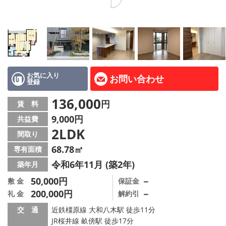
地図から探す
AcePlanner公式ライン
SNS
お気に入り
お問い合わせ
登録
スタッフ紹介
136,000
円
賃 料
リフォーム のことなら！
9,000円
共益費
2LDK
オーナー様へ
間取り
68.78㎡
専有面積
住宅型有料老人 Ｆｌｅｕｒａｇｅ
令和6年11月 (築2年)
築年月
店舗情報·アクセス
50,000円
－
敷 金
保証金
200,000円
－
礼 金
解約引
会社概要
交 通
近鉄橿原線 大和八木駅 徒歩11分
JR桜井線 畝傍駅 徒歩17分