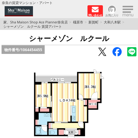
×
奈良の賃貸マンション・アパート
問い合わせ
お気に入り
TOPページ
家、Sha Maison Shop Ace Planner奈良店
橿原市
新賀町
大和八木駅
シャーメゾン ルクール 賃貸アパート
Foreigners welcome！
シャーメゾン ルクール
物件番号/
1064454455
店長のおすすめ物件
おすすめ Sha Maison 特集
積水ハウス Sha Maison 特集 (奈良北部、木津川
市)
積水ハウス Sha Maison 特集 (奈良南部)
路線·駅から探す
地域から探す