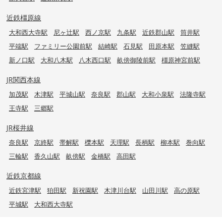
近鉄橿原線
大和西大寺駅
尼ヶ辻駅
西ノ京駅
九条駅
近鉄郡山駅
筒井駅
平端駅
ファミリー公園前駅
結崎駅
石見駅
田原本駅
笠縫駅
新ノ口駅
大和八木駅
八木西口駅
畝傍御陵前駅
橿原神宮前駅
JR関西本線
加茂駅
木津駅
平城山駅
奈良駅
郡山駅
大和小泉駅
法隆寺駅
王寺駅
三郷駅
JR桜井線
奈良駅
京終駅
帯解駅
櫟本駅
天理駅
長柄駅
柳本駅
巻向駅
三輪駅
香久山駅
畝傍駅
金橋駅
高田駅
近鉄京都線
近鉄宮津駅
狛田駅
新祝園駅
木津川台駅
山田川駅
高の原駅
平城駅
大和西大寺駅