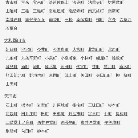
古市町
宝来
宝来町
法蓮佐保山
法蓮町
法華寺町
坊屋敷町
山陵町
三碓
三碓町
南魚屋町
南紀寺町
南京終町
南新町
南城戸町
南登美ケ丘
南袋町
三松
薬師堂町
柳町
六条
六条西
若葉台
大和郡山市
朝日町
池沢町
今井町
今国府町
大宮町
北郡山町
北西町
九条町
九条平野町
小泉町
小泉町東
小林町
紺屋町
雑穀町
城見町
新町
城町
城北町
高田町
代官町
茶町
筒井町
新木町
額田部北町
野垣内町
東岡町
箕山町
矢田町
矢田山町
柳
柳町
山田町
天理市
石上町
櫟本町
岩室町
川原城町
指柳町
三昧田町
杉本町
前栽町
田井庄町
田町
田部町
丹波市町
富堂町
中町
長柄町
二階堂上ノ庄町
西井戸堂町
西長柄町
東井戸堂町
平等坊町
別所町
勾田町
柳本町