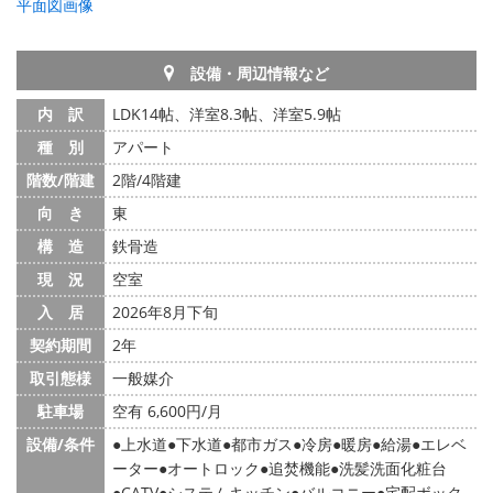
平面図画像
設備・周辺情報など
内 訳
LDK14帖、洋室8.3帖、洋室5.9帖
種 別
アパート
階数/階建
2階/4階建
向 き
東
構 造
鉄骨造
現 況
空室
入 居
2026年8月下旬
契約期間
2年
取引態様
一般媒介
駐車場
空有 6,600円/月
設備/条件
上水道
下水道
都市ガス
冷房
暖房
給湯
エレベ
ーター
オートロック
追焚機能
洗髪洗面化粧台
CATV
システムキッチン
バルコニー
宅配ボック