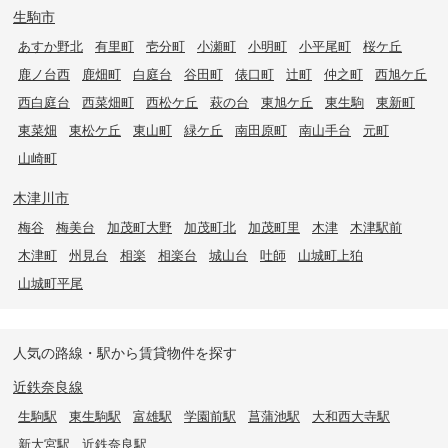
生駒市
あすか野北
有里町
壱分町
小瀬町
小明町
小平尾町
桜ケ丘
鹿ノ台西
鹿畑町
白庭台
谷田町
俵口町
辻町
仲之町
西旭ケ丘
西白庭台
西菜畑町
西松ケ丘
萩の台
東旭ケ丘
東生駒
東新町
東菜畑
東松ケ丘
東山町
緑ケ丘
南田原町
南山手台
元町
山崎町
木津川市
梅谷
梅美台
加茂町大野
加茂町北
加茂町里
木津
木津駅前
木津町
州見台
相楽
相楽台
城山台
吐師
山城町上狛
山城町平尾
人気の路線・駅から賃貸物件を探す
近鉄奈良線
生駒駅
東生駒駅
富雄駅
学園前駅
菖蒲池駅
大和西大寺駅
新大宮駅
近鉄奈良駅