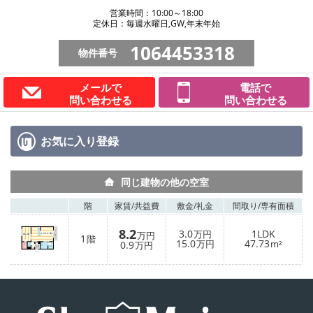
営業時間：10:00～18:00
定休日：毎週水曜日,GW,年末年始
1064453318
物件番号
メールで
電話で
問い合わせる
問い合わせる
お気に入り
登録
同じ建物の他の空室
階
家賃/
共益費
敷金/
礼金
間取り/
専有面積
8.2
3.0
1LDK
万円
万円
1
階
15.0
47.73
0.9
万円
m²
万円