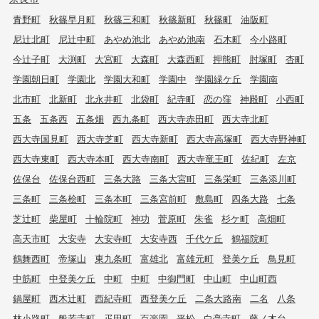
青野町
秋篠早月町
秋篠三和町
秋篠新町
秋篠町
油阪町
尼辻北町
尼辻中町
あやめ池北
あやめ池南
石木町
今小路町
今辻子町
大渕町
大宮町
大森町
大森西町
押熊町
肘塚町
杏町
学園朝日町
学園北
学園大和町
学園中
学園緑ケ丘
学園南
北市町
北新町
北永井町
北袋町
紀寺町
恋の窪
神殿町
小西町
五条
五条西
五条畑
西九条町
西大寺赤田町
西大寺北町
西大寺国見町
西大寺芝町
西大寺新町
西大寺高塚町
西大寺野神町
西大寺東町
西大寺本町
西大寺南町
西大寺竜王町
佐紀町
左京
佐保台
佐保台西町
三条大路
三条大宮町
三条栄町
三条添川町
三条町
三条桧町
三条本町
三条宮前町
敷島町
四条大路
七条
芝辻町
柴屋町
十輪院町
神功
菅原町
朱雀
杉ケ町
高畑町
高天市町
大安寺
大安寺町
大安寺西
千代ケ丘
鶴福院町
鶴舞西町
帝塚山
東九条町
富雄北
富雄元町
登美ケ丘
鳥見町
中筋町
中登美ケ丘
中町
中町
中御門町
中山町
中山町西
鍋屋町
西木辻町
西紀寺町
西登美ケ丘
二条大路南
二名
八条
林小路町
般若寺町
疋田町
百楽園
平松
白毫寺町
藤ノ木台