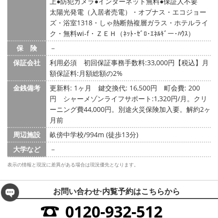
上
防犯カメラ
インターネット無料
保証人不要
太陽光発電（入居者売電）・オプナス・エコジョー
ズ・浴室1318・しゃ熱断熱複層ガラス・ホテルライ
ク・無料wi-f・ＺＥＨ（ﾈｯﾄ･ｾﾞﾛ･ｴﾈﾙｷﾞー･ﾊｳｽ）
保 険
－
保証会社
利用必須 初回保証事務手数料:33,000円【税込】月
額保証料:月額総額の2%
金銭備考
更新料: 1ヶ月
鍵交換代: 16,500円
町会費: 200
円
シャーメゾンライフサポート:1,320円/月。クリ
ーニング費44,000円。別途火災保険加入要。解約2ヶ
月前
周辺施設
畝傍中学校/994m (徒歩13分)
大学など
－
表示の情報と現況に差異がある場合は現況優先となります。
お問い合わせ·内覧予約は
こちらから
0120-932-512