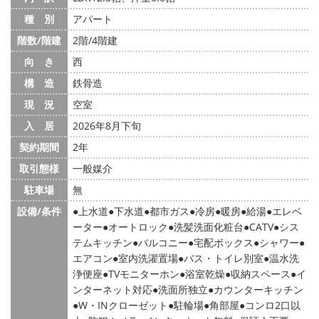
種 別
アパート
階数/階建
2階/4階建
向 き
西
構 造
鉄骨造
現 況
空室
入 居
2026年8月下旬
契約期間
2年
取引態様
一般媒介
駐車場
無
設備/条件
上水道
下水道
都市ガス
冷房
暖房
給湯
エレベ
ーター
オートロック
洗髪洗面化粧台
CATV
シス
テムキッチン
バルコニー
宅配ボックス
シャワー
エアコン
室内洗濯置場
バス・トイレ別室
温水洗
浄便座
TVモニターホン
浴室乾燥
収納スペース
イ
ンターネット対応
洗面所独立
カウンターキッチン
W・INクローゼット
駐輪場
角部屋
コンロ2口以