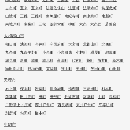
古市町
宝来
宝来町
法蓮佐保山
法蓮町
法華寺町
坊屋敷町
山陵町
三碓
三碓町
南魚屋町
南紀寺町
南京終町
南新町
南城戸町
南袋町
三松
薬師堂町
柳町
六条
六条西
若葉台
大和郡山市
朝日町
池沢町
今井町
今国府町
大宮町
北郡山町
北西町
九条町
九条平野町
小泉町
小泉町東
小林町
紺屋町
雑穀町
城見町
新町
城町
城北町
高田町
代官町
茶町
筒井町
新木町
額田部北町
野垣内町
東岡町
箕山町
矢田町
矢田山町
山田町
天理市
石上町
櫟本町
岩室町
川原城町
指柳町
三昧田町
杉本町
前栽町
田井庄町
田町
田部町
丹波市町
富堂町
中町
長柄町
二階堂上ノ庄町
西井戸堂町
西長柄町
東井戸堂町
平等坊町
別所町
勾田町
柳本町
生駒市