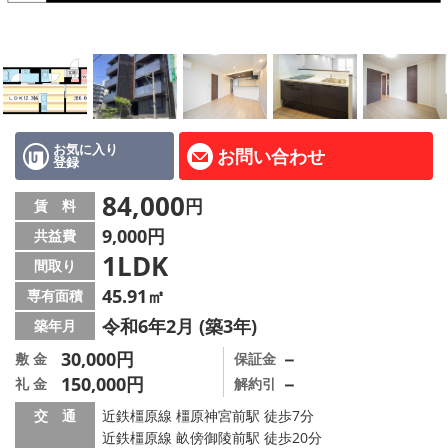
地図から探す
AcePlanner公式ライン
SNS
お気に入り
お問い合わせ
登録
スタッフ紹介
84,000
円
賃 料
リフォーム のことなら！
9,000円
共益費
1LDK
オーナー様へ
間取り
45.91㎡
専有面積
住宅型有料老人 Ｆｌｅｕｒａｇｅ
令和6年2月 (築3年)
築年月
店舗情報·アクセス
30,000円
－
敷 金
保証金
150,000円
－
礼 金
解約引
会社概要
交 通
近鉄橿原線 橿原神宮前駅 徒歩7分
近鉄橿原線 畝傍御陵前駅 徒歩20分