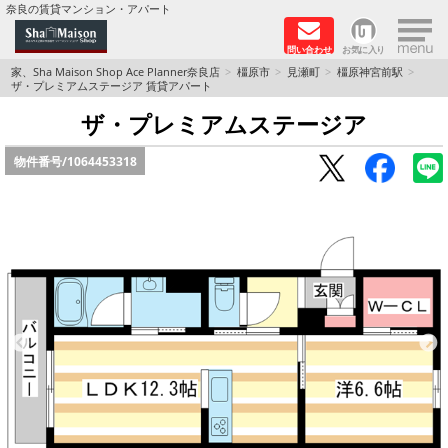
×
奈良の賃貸マンション・アパート
問い合わせ
お気に入り
TOPページ
家、Sha Maison Shop Ace Planner奈良店
橿原市
見瀬町
橿原神宮前駅
ザ・プレミアムステージア 賃貸アパート
Foreigners welcome！
ザ・プレミアムステージア
物件番号/
1064453318
店長のおすすめ物件
おすすめ Sha Maison 特集
積水ハウス Sha Maison 特集 (奈良北部、木津川
市)
積水ハウス Sha Maison 特集 (奈良南部)
路線·駅から探す
地域から探す