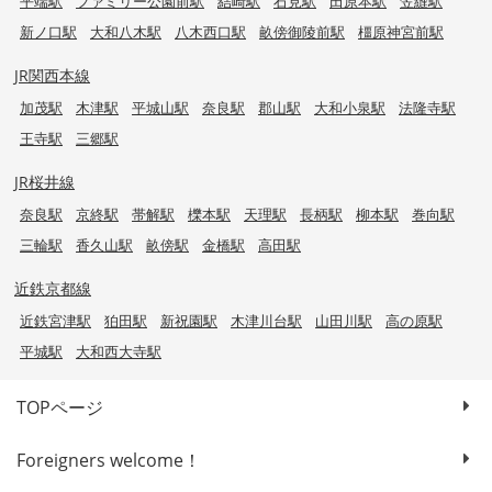
平端駅
ファミリー公園前駅
結崎駅
石見駅
田原本駅
笠縫駅
新ノ口駅
大和八木駅
八木西口駅
畝傍御陵前駅
橿原神宮前駅
JR関西本線
加茂駅
木津駅
平城山駅
奈良駅
郡山駅
大和小泉駅
法隆寺駅
王寺駅
三郷駅
JR桜井線
奈良駅
京終駅
帯解駅
櫟本駅
天理駅
長柄駅
柳本駅
巻向駅
三輪駅
香久山駅
畝傍駅
金橋駅
高田駅
近鉄京都線
近鉄宮津駅
狛田駅
新祝園駅
木津川台駅
山田川駅
高の原駅
平城駅
大和西大寺駅
TOPページ
Foreigners welcome！