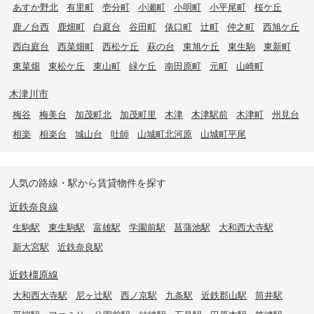
あすか野北
有里町
壱分町
小瀬町
小明町
小平尾町
桜ケ丘
鹿ノ台西
鹿畑町
白庭台
谷田町
俵口町
辻町
仲之町
西旭ケ丘
西白庭台
西菜畑町
西松ケ丘
萩の台
東旭ケ丘
東生駒
東新町
東菜畑
東松ケ丘
東山町
緑ケ丘
南田原町
元町
山崎町
木津川市
梅谷
梅美台
加茂町北
加茂町里
木津
木津駅前
木津町
州見台
相楽
相楽台
城山台
吐師
山城町北河原
山城町平尾
人気の路線・駅から賃貸物件を探す
近鉄奈良線
生駒駅
東生駒駅
富雄駅
学園前駅
菖蒲池駅
大和西大寺駅
新大宮駅
近鉄奈良駅
近鉄橿原線
大和西大寺駅
尼ヶ辻駅
西ノ京駅
九条駅
近鉄郡山駅
筒井駅