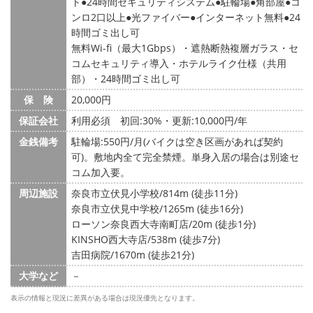
ト
24時間セキュリティシステム
駐輪場
角部屋
コ
ンロ2口以上
光ファイバー
インターネット無料
24
時間ゴミ出し可
無料Wi-fi（最大1Gbps）・遮熱断熱複層ガラス・セ
コムセキュリティ導入・ホテルライク仕様（共用
部）・24時間ゴミ出し可
保 険
20,000円
保証会社
利用必須 初回:30%・更新:10,000円/年
金銭備考
駐輪場:550円/月(バイクは空き区画があれば契約
可)。敷地内全て完全禁煙。単身入居の場合は別途セ
コム加入要。
周辺施設
奈良市立伏見小学校/814m (徒歩11分)
奈良市立伏見中学校/1265m (徒歩16分)
ローソン奈良西大寺南町店/20m (徒歩1分)
KINSHO西大寺店/538m (徒歩7分)
吉田病院/1670m (徒歩21分)
大学など
－
表示の情報と現況に差異がある場合は現況優先となります。