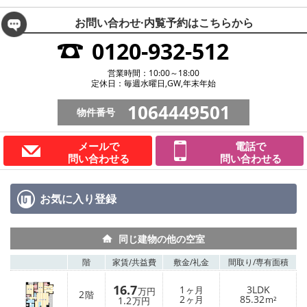
お問い合わせ·内覧予約は
こちらから
0120-932-512
営業時間：10:00～18:00
定休日：毎週水曜日,GW,年末年始
1064449501
物件番号
メールで
電話で
問い合わせる
問い合わせる
お気に入り
登録
同じ建物の他の空室
階
家賃/
共益費
敷金/
礼金
間取り/
専有面積
16.7
1
3LDK
ヶ月
万円
2
階
2
85.32
1.2
ヶ月
m²
万円