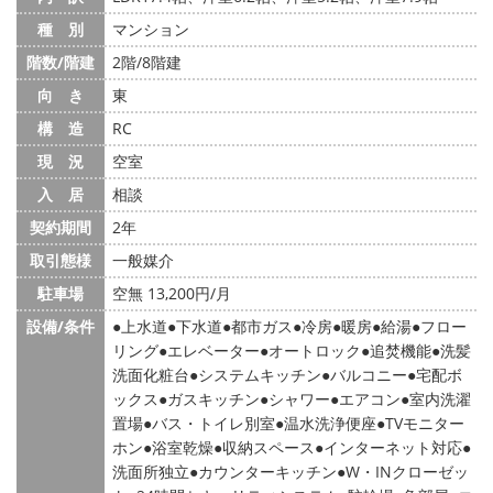
種 別
マンション
階数/階建
2階/8階建
向 き
東
構 造
RC
現 況
空室
入 居
相談
契約期間
2年
取引態様
一般媒介
駐車場
空無 13,200円/月
設備/条件
上水道
下水道
都市ガス
冷房
暖房
給湯
フロー
リング
エレベーター
オートロック
追焚機能
洗髪
洗面化粧台
システムキッチン
バルコニー
宅配ボ
ックス
ガスキッチン
シャワー
エアコン
室内洗濯
置場
バス・トイレ別室
温水洗浄便座
TVモニター
ホン
浴室乾燥
収納スペース
インターネット対応
洗面所独立
カウンターキッチン
W・INクローゼッ