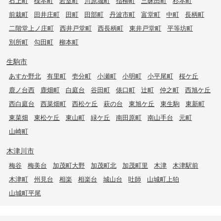
石上町
櫟本町
岩室町
川原城町
指柳町
三昧田町
杉本町
前栽町
田井庄町
田町
田部町
丹波市町
富堂町
中町
長柄町
二階堂上ノ庄町
西井戸堂町
西長柄町
東井戸堂町
平等坊町
別所町
勾田町
柳本町
生駒市
あすか野北
有里町
壱分町
小瀬町
小明町
小平尾町
桜ケ丘
鹿ノ台西
鹿畑町
白庭台
谷田町
俵口町
辻町
仲之町
西旭ケ丘
西白庭台
西菜畑町
西松ケ丘
萩の台
東旭ケ丘
東生駒
東新町
東菜畑
東松ケ丘
東山町
緑ケ丘
南田原町
南山手台
元町
山崎町
木津川市
梅谷
梅美台
加茂町大野
加茂町北
加茂町里
木津
木津駅前
木津町
州見台
相楽
相楽台
城山台
吐師
山城町上狛
山城町平尾