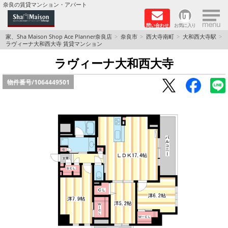
×
奈良の賃貸マンション・アパート
問い合わせ
お気に入り
TOPページ
家、Sha Maison Shop Ace Planner奈良店
奈良市
西大寺南町
大和西大寺駅
ラヴィーナ大和西大寺 賃貸マンション
Foreigners welcome！
ラヴィーナ大和西大寺
物件番号/
1064449501
店長のおすすめ物件
おすすめ Sha Maison 特集
積水ハウス Sha Maison 特集 (奈良北部、木津川
市)
積水ハウス Sha Maison 特集 (奈良南部)
路線·駅から探す
地域から探す