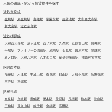
人気の路線・駅から賃貸物件を探す
近鉄奈良線
生駒駅
東生駒駅
富雄駅
学園前駅
菖蒲池駅
大和西大寺駅
新大宮駅
近鉄奈良駅
近鉄橿原線
大和西大寺駅
尼ヶ辻駅
西ノ京駅
九条駅
近鉄郡山駅
筒井駅
平端駅
ファミリー公園前駅
結崎駅
石見駅
田原本駅
笠縫駅
新ノ口駅
大和八木駅
八木西口駅
畝傍御陵前駅
橿原神宮前駅
JR関西本線
加茂駅
木津駅
平城山駅
奈良駅
郡山駅
大和小泉駅
法隆寺駅
王寺駅
三郷駅
JR桜井線
奈良駅
京終駅
帯解駅
櫟本駅
天理駅
長柄駅
柳本駅
巻向駅
三輪駅
香久山駅
畝傍駅
金橋駅
高田駅