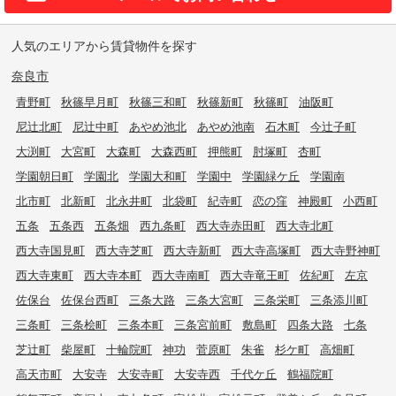
人気のエリアから賃貸物件を探す
奈良市
青野町
秋篠早月町
秋篠三和町
秋篠新町
秋篠町
油阪町
尼辻北町
尼辻中町
あやめ池北
あやめ池南
石木町
今辻子町
大渕町
大宮町
大森町
大森西町
押熊町
肘塚町
杏町
学園朝日町
学園北
学園大和町
学園中
学園緑ケ丘
学園南
北市町
北新町
北永井町
北袋町
紀寺町
恋の窪
神殿町
小西町
五条
五条西
五条畑
西九条町
西大寺赤田町
西大寺北町
西大寺国見町
西大寺芝町
西大寺新町
西大寺高塚町
西大寺野神町
西大寺東町
西大寺本町
西大寺南町
西大寺竜王町
佐紀町
左京
佐保台
佐保台西町
三条大路
三条大宮町
三条栄町
三条添川町
三条町
三条桧町
三条本町
三条宮前町
敷島町
四条大路
七条
芝辻町
柴屋町
十輪院町
神功
菅原町
朱雀
杉ケ町
高畑町
高天市町
大安寺
大安寺町
大安寺西
千代ケ丘
鶴福院町