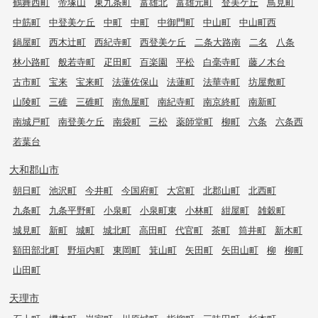
鶴舞西町
帝塚山
東九条町
富雄北
富雄元町
登美ケ丘
鳥見町
中筋町
中登美ケ丘
中町
中町
中御門町
中山町
中山町西
鍋屋町
西木辻町
西紀寺町
西登美ケ丘
二条大路南
二名
八条
林小路町
般若寺町
疋田町
百楽園
平松
白毫寺町
藤ノ木台
古市町
宝来
宝来町
法蓮佐保山
法蓮町
法華寺町
坊屋敷町
山陵町
三碓
三碓町
南魚屋町
南紀寺町
南京終町
南新町
南城戸町
南登美ケ丘
南袋町
三松
薬師堂町
柳町
六条
六条西
若葉台
大和郡山市
朝日町
池沢町
今井町
今国府町
大宮町
北郡山町
北西町
九条町
九条平野町
小泉町
小泉町東
小林町
紺屋町
雑穀町
城見町
新町
城町
城北町
高田町
代官町
茶町
筒井町
新木町
額田部北町
野垣内町
東岡町
箕山町
矢田町
矢田山町
柳
柳町
山田町
天理市