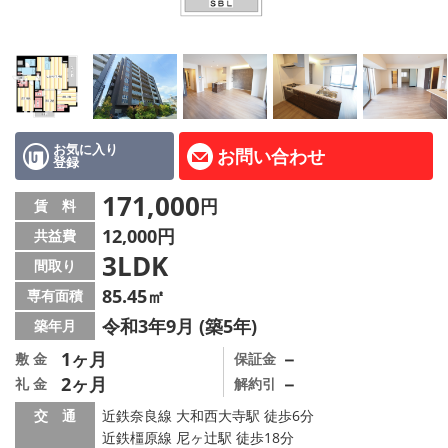
地図から探す
AcePlanner公式ライン
SNS
お気に入り
お問い合わせ
登録
スタッフ紹介
171,000
円
賃 料
リフォーム のことなら！
12,000円
共益費
3LDK
オーナー様へ
間取り
85.45㎡
専有面積
住宅型有料老人 Ｆｌｅｕｒａｇｅ
令和3年9月 (築5年)
築年月
店舗情報·アクセス
1ヶ月
－
敷 金
保証金
2ヶ月
－
礼 金
解約引
会社概要
交 通
近鉄奈良線 大和西大寺駅 徒歩6分
近鉄橿原線 尼ヶ辻駅 徒歩18分