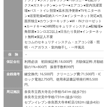
クス
ガスキッチン
シャワー
エアコン
室内洗濯置
場
バス・トイレ別室
温水洗浄便座
TVモニターホ
ン
浴室乾燥
収納スペース
インターネット対応
洗
面所独立
カウンターキッチン
W・INクローゼット
カードキー
24時間セキュリティシステム
駐輪場
角部屋
コンロ2口以上
日当たり良好
インターネッ
ト無料
保証人不要
セコムのセキュリティシステム・エアコン2基・照
明・ペアガラス・室内物干し・一坪風呂
保 険
－
保証会社
利用必須 初回保証料:18,000円 月額保証料:月額総
額の1%+800円 振替手数料99円
金銭備考
鍵交換代: 16,500円
クリーニング費:71,500円・IC
ロック電池2,750円。使用承諾書証明発行料5,500
円。
周辺施設
奈良市立西大寺北小学校/541m (徒歩7分)
奈良市立伏見中学校/731m (徒歩10分)
セブンイレブン奈良西大寺本町店/282m (徒歩4分)