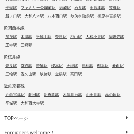
平端駅
ファミリー公園前駅
結崎駅
石見駅
田原本駅
笠縫駅
新ノ口駅
大和八木駅
八木西口駅
畝傍御陵前駅
橿原神宮前駅
JR関西本線
加茂駅
木津駅
平城山駅
奈良駅
郡山駅
大和小泉駅
法隆寺駅
王寺駅
三郷駅
JR桜井線
奈良駅
京終駅
帯解駅
櫟本駅
天理駅
長柄駅
柳本駅
巻向駅
三輪駅
香久山駅
畝傍駅
金橋駅
高田駅
近鉄京都線
近鉄宮津駅
狛田駅
新祝園駅
木津川台駅
山田川駅
高の原駅
平城駅
大和西大寺駅
TOPページ
Foreigners welcome！