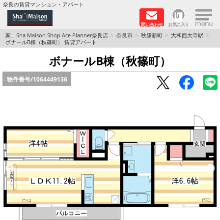
×
奈良の賃貸マンション・アパート
問い合わせ
お気に入り
TOPページ
家、Sha Maison Shop Ace Planner奈良店
奈良市
秋篠新町
大和西大寺駅
ボナールB棟（秋篠町） 賃貸アパート
Foreigners welcome！
ボナールB棟（秋篠町）
物件番号/
1064449136
店長のおすすめ物件
おすすめ Sha Maison 特集
積水ハウス Sha Maison 特集 (奈良北部、木津川
市)
積水ハウス Sha Maison 特集 (奈良南部)
路線·駅から探す
地域から探す