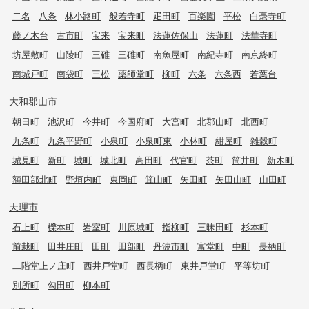
二名
八条
林小路町
般若寺町
疋田町
百楽園
平松
白毫寺町
藤ノ木台
古市町
宝来
宝来町
法蓮佐保山
法蓮町
法華寺町
坊屋敷町
山陵町
三碓
三碓町
南魚屋町
南紀寺町
南京終町
南城戸町
南袋町
三松
薬師堂町
柳町
六条
六条西
若葉台
大和郡山市
朝日町
池沢町
今井町
今国府町
大宮町
北郡山町
北西町
九条町
九条平野町
小泉町
小泉町東
小林町
紺屋町
雑穀町
城見町
新町
城町
城北町
高田町
代官町
茶町
筒井町
新木町
額田部北町
野垣内町
東岡町
箕山町
矢田町
矢田山町
山田町
天理市
石上町
櫟本町
岩室町
川原城町
指柳町
三昧田町
杉本町
前栽町
田井庄町
田町
田部町
丹波市町
富堂町
中町
長柄町
二階堂上ノ庄町
西井戸堂町
西長柄町
東井戸堂町
平等坊町
別所町
勾田町
柳本町