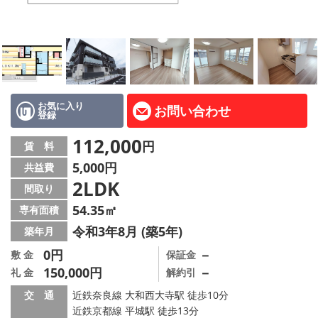
地図から探す
AcePlanner公式ライン
SNS
お気に入り
お問い合わせ
登録
スタッフ紹介
112,000
円
賃 料
リフォーム のことなら！
5,000円
共益費
2LDK
オーナー様へ
間取り
54.35㎡
専有面積
住宅型有料老人 Ｆｌｅｕｒａｇｅ
令和3年8月 (築5年)
築年月
店舗情報·アクセス
0円
－
敷 金
保証金
150,000円
－
礼 金
解約引
会社概要
交 通
近鉄奈良線 大和西大寺駅 徒歩10分
近鉄京都線 平城駅 徒歩13分