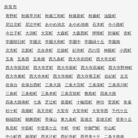
奈良市
青野町
秋篠早月町
秋篠三和町
秋篠新町
秋篠町
油阪町
尼辻北町
尼辻中町
あやめ池北
あやめ池南
石木町
今小路町
今辻子町
大渕町
大宮町
大森町
大森西町
押熊町
肘塚町
杏町
学園朝日町
学園北
学園大和町
学園中
学園緑ケ丘
学園南
北市町
北新町
北永井町
北袋町
紀寺町
恋の窪
神殿町
小西町
五条
五条西
五条畑
西九条町
西大寺赤田町
西大寺北町
西大寺国見町
西大寺芝町
西大寺新町
西大寺高塚町
西大寺野神町
西大寺東町
西大寺本町
西大寺南町
西大寺竜王町
佐紀町
左京
佐保台
佐保台西町
三条大路
三条大宮町
三条栄町
三条添川町
三条町
三条桧町
三条本町
三条宮前町
敷島町
四条大路
四条大路南町
七条
芝辻町
柴屋町
十輪院町
神功
菅原町
朱雀
杉ケ町
高畑町
高天市町
大安寺
大安寺町
大安寺西
千代ケ丘
鶴福院町
鶴舞西町
帝塚山
東九条町
富雄北
富雄元町
登美ケ丘
鳥見町
中筋町
中登美ケ丘
中町
中町
中御門町
中山町
中山町西
鍋屋町
西木辻町
西紀寺町
西登美ケ丘
二条大路南