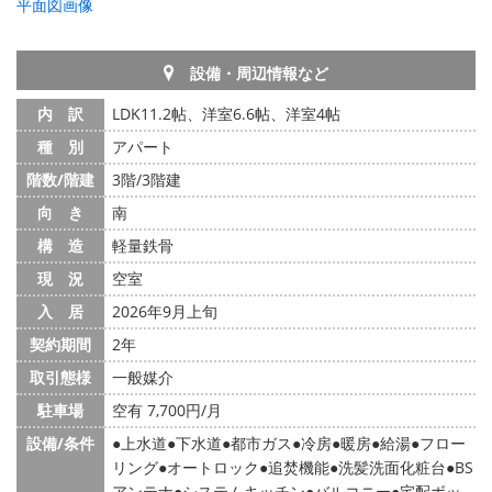
平面図画像
設備・周辺情報など
内 訳
LDK11.2帖、洋室6.6帖、洋室4帖
種 別
アパート
階数/階建
3階/3階建
向 き
南
構 造
軽量鉄骨
現 況
空室
入 居
2026年9月上旬
契約期間
2年
取引態様
一般媒介
駐車場
空有 7,700円/月
設備/条件
上水道
下水道
都市ガス
冷房
暖房
給湯
フロー
リング
オートロック
追焚機能
洗髪洗面化粧台
BS
アンテナ
システムキッチン
バルコニー
宅配ボッ