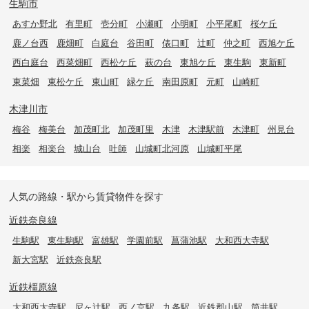
生駒市
あすか野北
有里町
壱分町
小瀬町
小明町
小平尾町
桜ケ丘
鹿ノ台西
鹿畑町
白庭台
谷田町
俵口町
辻町
仲之町
西旭ケ丘
西白庭台
西菜畑町
西松ケ丘
萩の台
東旭ケ丘
東生駒
東新町
東菜畑
東松ケ丘
東山町
緑ケ丘
南田原町
元町
山崎町
木津川市
梅谷
梅美台
加茂町北
加茂町里
木津
木津駅前
木津町
州見台
相楽
相楽台
城山台
吐師
山城町北河原
山城町平尾
人気の路線・駅から賃貸物件を探す
近鉄奈良線
生駒駅
東生駒駅
富雄駅
学園前駅
菖蒲池駅
大和西大寺駅
新大宮駅
近鉄奈良駅
近鉄橿原線
大和西大寺駅
尼ヶ辻駅
西ノ京駅
九条駅
近鉄郡山駅
筒井駅