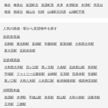
梅谷
梅美台
加茂町北
加茂町里
木津
木津駅前
木津町
州見台
相楽
相楽台
城山台
吐師
山城町北河原
山城町平尾
人気の路線・駅から賃貸物件を探す
近鉄奈良線
生駒駅
東生駒駅
富雄駅
学園前駅
菖蒲池駅
大和西大寺駅
新大宮駅
近鉄奈良駅
近鉄橿原線
大和西大寺駅
尼ヶ辻駅
西ノ京駅
九条駅
近鉄郡山駅
筒井駅
平端駅
ファミリー公園前駅
結崎駅
石見駅
田原本駅
笠縫駅
新ノ口駅
大和八木駅
八木西口駅
畝傍御陵前駅
橿原神宮前駅
JR関西本線
加茂駅
木津駅
平城山駅
奈良駅
郡山駅
大和小泉駅
法隆寺駅
王寺駅
三郷駅