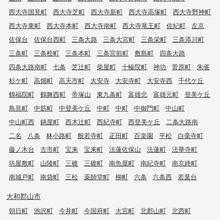
西大寺国見町
西大寺芝町
西大寺新町
西大寺高塚町
西大寺野神町
西大寺東町
西大寺本町
西大寺南町
西大寺竜王町
佐紀町
左京
佐保台
佐保台西町
三条大路
三条大宮町
三条栄町
三条添川町
三条町
三条桧町
三条本町
三条宮前町
敷島町
四条大路
四条大路南町
七条
芝辻町
柴屋町
十輪院町
神功
菅原町
朱雀
杉ケ町
高畑町
高天市町
大安寺
大安寺町
大安寺西
千代ケ丘
鶴福院町
鶴舞西町
帝塚山
東九条町
富雄北
富雄元町
登美ケ丘
鳥見町
中筋町
中登美ケ丘
中町
中町
中御門町
中山町
中山町西
鍋屋町
西木辻町
西紀寺町
西登美ケ丘
二条大路南
二名
八条
林小路町
般若寺町
疋田町
百楽園
平松
白毫寺町
藤ノ木台
古市町
宝来
宝来町
法蓮佐保山
法蓮町
法華寺町
坊屋敷町
山陵町
三碓
三碓町
南魚屋町
南紀寺町
南京終町
南城戸町
南袋町
三松
薬師堂町
柳町
六条
六条西
若葉台
大和郡山市
朝日町
池沢町
今井町
今国府町
大宮町
北郡山町
北西町