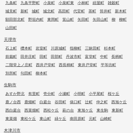
九条町
九条平野町
小泉町
小泉町東
小林町
紺屋町
雑穀町
城見町
新町
城町
城北町
高田町
代官町
茶町
筒井町
新木町
額田部北町
野垣内町
東岡町
箕山町
矢田町
矢田山町
柳
柳町
山田町
天理市
石上町
櫟本町
岩室町
川原城町
指柳町
三昧田町
杉本町
前栽町
田井庄町
田町
田部町
丹波市町
富堂町
中町
長柄町
二階堂上ノ庄町
西井戸堂町
西長柄町
東井戸堂町
平等坊町
別所町
勾田町
柳本町
生駒市
あすか野北
有里町
壱分町
小瀬町
小明町
小平尾町
桜ケ丘
鹿ノ台西
鹿畑町
白庭台
谷田町
俵口町
辻町
仲之町
西旭ケ丘
西白庭台
西菜畑町
西松ケ丘
萩の台
東旭ケ丘
東生駒
東新町
東菜畑
東松ケ丘
東山町
緑ケ丘
南田原町
元町
山崎町
木津川市