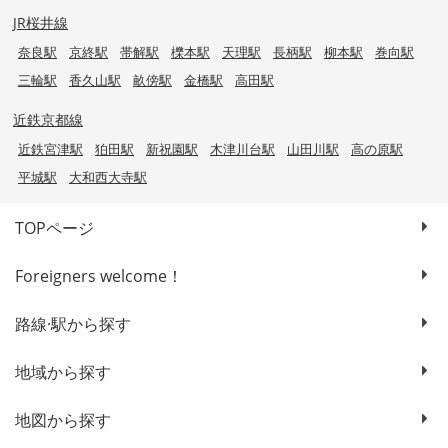
JR桜井線
奈良駅
京終駅
帯解駅
櫟本駅
天理駅
長柄駅
柳本駅
巻向駅
三輪駅
香久山駅
畝傍駅
金橋駅
高田駅
近鉄京都線
近鉄宮津駅
狛田駅
新祝園駅
木津川台駅
山田川駅
高の原駅
平城駅
大和西大寺駅
TOPページ
Foreigners welcome！
路線·駅から探す
地域から探す
地図から探す