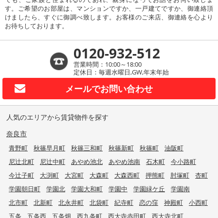
す。ご希望のお部屋は、マンションですか、一戸建てですか、御連絡頂
けましたら、すぐに御調べ致します。お客様のご来店、御連絡を心より
お待ちしております。
0120-932-512
営業時間：10:00～18:00
定休日：毎週水曜日,GW,年末年始
メールで
お問い合わせ
人気のエリアから賃貸物件を探す
奈良市
青野町
秋篠早月町
秋篠三和町
秋篠新町
秋篠町
油阪町
尼辻北町
尼辻中町
あやめ池北
あやめ池南
石木町
今小路町
今辻子町
大渕町
大宮町
大森町
大森西町
押熊町
肘塚町
杏町
学園朝日町
学園北
学園大和町
学園中
学園緑ケ丘
学園南
北市町
北新町
北永井町
北袋町
紀寺町
恋の窪
神殿町
小西町
五条
五条西
五条畑
西九条町
西大寺赤田町
西大寺北町