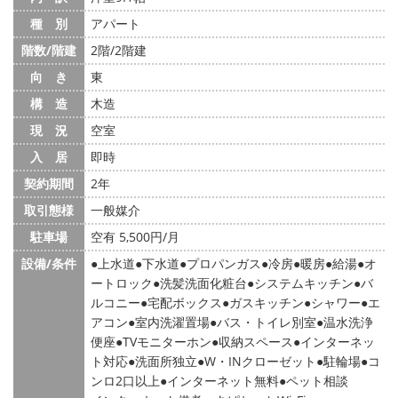
種 別
アパート
階数/階建
2階/2階建
向 き
東
構 造
木造
現 況
空室
入 居
即時
契約期間
2年
取引態様
一般媒介
駐車場
空有 5,500円/月
設備/条件
上水道
下水道
プロパンガス
冷房
暖房
給湯
オ
ートロック
洗髪洗面化粧台
システムキッチン
バ
ルコニー
宅配ボックス
ガスキッチン
シャワー
エ
アコン
室内洗濯置場
バス・トイレ別室
温水洗浄
便座
TVモニターホン
収納スペース
インターネッ
ト対応
洗面所独立
W・INクローゼット
駐輪場
コ
ンロ2口以上
インターネット無料
ペット相談