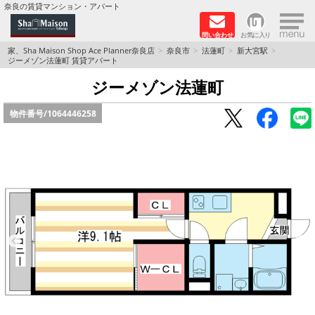
×
奈良の賃貸マンション・アパート
問い合わせ
お気に入り
TOPページ
家、Sha Maison Shop Ace Planner奈良店
奈良市
法蓮町
新大宮駅
ジーメゾン法蓮町 賃貸アパート
Foreigners welcome！
ジーメゾン法蓮町
物件番号/
1064446258
店長のおすすめ物件
おすすめ Sha Maison 特集
積水ハウス Sha Maison 特集 (奈良北部、木津川
市)
積水ハウス Sha Maison 特集 (奈良南部)
路線·駅から探す
地域から探す