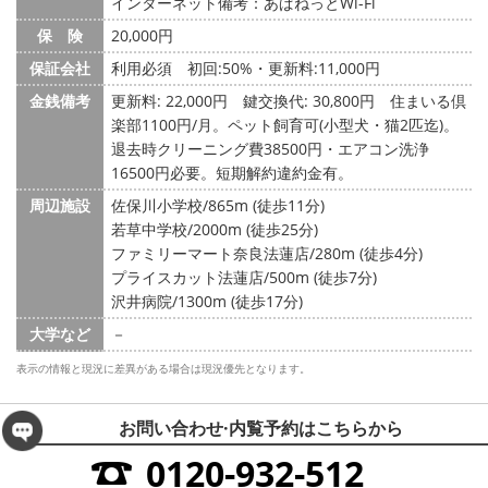
インターネット備考：あぱねっとWi-Fi
保 険
20,000円
保証会社
利用必須 初回:50%・更新料:11,000円
金銭備考
更新料: 22,000円
鍵交換代: 30,800円
住まいる倶
楽部1100円/月。ペット飼育可(小型犬・猫2匹迄)。
退去時クリーニング費38500円・エアコン洗浄
16500円必要。短期解約違約金有。
周辺施設
佐保川小学校/865m (徒歩11分)
若草中学校/2000m (徒歩25分)
ファミリーマート奈良法蓮店/280m (徒歩4分)
プライスカット法蓮店/500m (徒歩7分)
沢井病院/1300m (徒歩17分)
大学など
－
表示の情報と現況に差異がある場合は現況優先となります。
お問い合わせ·内覧予約は
こちらから
0120-932-512