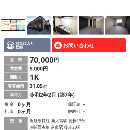
地図から探す
AcePlanner公式ライン
SNS
お気に入り
お問い合わせ
登録
スタッフ紹介
70,000
円
賃 料
リフォーム のことなら！
5,000円
共益費
1K
オーナー様へ
間取り
31.05㎡
専有面積
住宅型有料老人 Ｆｌｅｕｒａｇｅ
令和2年2月 (築7年)
築年月
店舗情報·アクセス
0ヶ月
－
敷 金
保証金
0ヶ月
－
礼 金
解約引
会社概要
交 通
近鉄奈良線 新大宮駅 徒歩13分
JR関西本線 奈良駅 徒歩29分