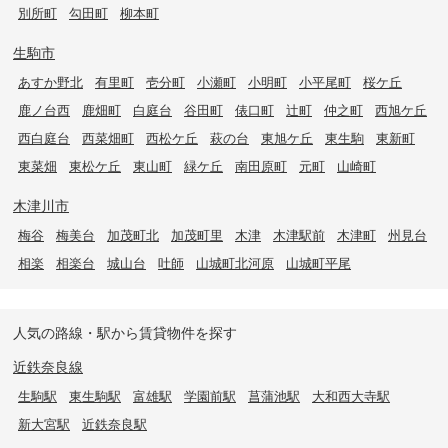
別所町
勾田町
柳本町
生駒市
あすか野北
有里町
壱分町
小瀬町
小明町
小平尾町
桜ケ丘
鹿ノ台西
鹿畑町
白庭台
谷田町
俵口町
辻町
仲之町
西旭ケ丘
西白庭台
西菜畑町
西松ケ丘
萩の台
東旭ケ丘
東生駒
東新町
東菜畑
東松ケ丘
東山町
緑ケ丘
南田原町
元町
山崎町
木津川市
梅谷
梅美台
加茂町北
加茂町里
木津
木津駅前
木津町
州見台
相楽
相楽台
城山台
吐師
山城町北河原
山城町平尾
人気の路線・駅から賃貸物件を探す
近鉄奈良線
生駒駅
東生駒駅
富雄駅
学園前駅
菖蒲池駅
大和西大寺駅
新大宮駅
近鉄奈良駅