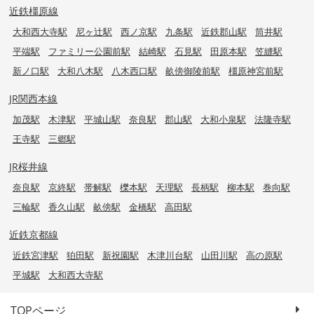
近鉄橿原線
大和西大寺駅
尼ヶ辻駅
西ノ京駅
九条駅
近鉄郡山駅
筒井駅
平端駅
ファミリー公園前駅
結崎駅
石見駅
田原本駅
笠縫駅
新ノ口駅
大和八木駅
八木西口駅
畝傍御陵前駅
橿原神宮前駅
JR関西本線
加茂駅
木津駅
平城山駅
奈良駅
郡山駅
大和小泉駅
法隆寺駅
王寺駅
三郷駅
JR桜井線
奈良駅
京終駅
帯解駅
櫟本駅
天理駅
長柄駅
柳本駅
巻向駅
三輪駅
香久山駅
畝傍駅
金橋駅
高田駅
近鉄京都線
近鉄宮津駅
狛田駅
新祝園駅
木津川台駅
山田川駅
高の原駅
平城駅
大和西大寺駅
TOPページ