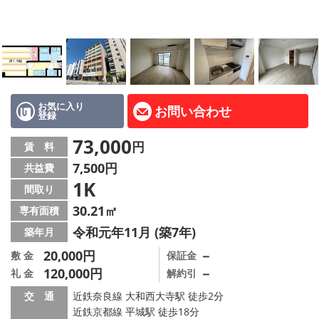
地図から探す
AcePlanner公式ライン
SNS
お気に入り
お問い合わせ
登録
スタッフ紹介
73,000
円
賃 料
リフォーム のことなら！
7,500円
共益費
1K
オーナー様へ
間取り
30.21㎡
専有面積
住宅型有料老人 Ｆｌｅｕｒａｇｅ
令和元年11月 (築7年)
築年月
店舗情報·アクセス
20,000円
－
敷 金
保証金
120,000円
－
礼 金
解約引
会社概要
交 通
近鉄奈良線 大和西大寺駅 徒歩2分
近鉄京都線 平城駅 徒歩18分