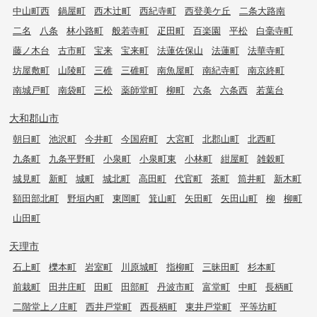
中山町西
鍋屋町
西木辻町
西紀寺町
西登美ケ丘
二条大路南
二名
八条
林小路町
般若寺町
疋田町
百楽園
平松
白毫寺町
藤ノ木台
古市町
宝来
宝来町
法蓮佐保山
法蓮町
法華寺町
坊屋敷町
山陵町
三碓
三碓町
南魚屋町
南紀寺町
南京終町
南城戸町
南袋町
三松
薬師堂町
柳町
六条
六条西
若葉台
大和郡山市
朝日町
池沢町
今井町
今国府町
大宮町
北郡山町
北西町
九条町
九条平野町
小泉町
小泉町東
小林町
紺屋町
雑穀町
城見町
新町
城町
城北町
高田町
代官町
茶町
筒井町
新木町
額田部北町
野垣内町
東岡町
箕山町
矢田町
矢田山町
柳
柳町
山田町
天理市
石上町
櫟本町
岩室町
川原城町
指柳町
三昧田町
杉本町
前栽町
田井庄町
田町
田部町
丹波市町
富堂町
中町
長柄町
二階堂上ノ庄町
西井戸堂町
西長柄町
東井戸堂町
平等坊町