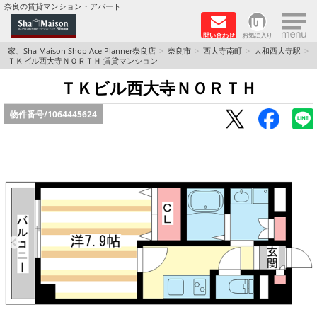
×
奈良の賃貸マンション・アパート
問い合わせ
お気に入り
TOPページ
家、Sha Maison Shop Ace Planner奈良店
奈良市
西大寺南町
大和西大寺駅
ＴＫビル西大寺ＮＯＲＴＨ 賃貸マンション
Foreigners welcome！
ＴＫビル西大寺ＮＯＲＴＨ
物件番号/
1064445624
店長のおすすめ物件
おすすめ Sha Maison 特集
積水ハウス Sha Maison 特集 (奈良北部、木津川
市)
積水ハウス Sha Maison 特集 (奈良南部)
路線·駅から探す
地域から探す