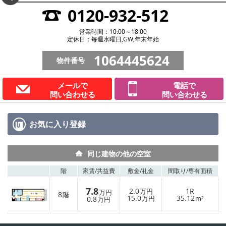
0120-932-512
営業時間：10:00～18:00
定休日：毎週水曜日,GW,年末年始
1064445624
物件番号
メールで
電話で
問い合わせる
問い合わせる
お気に入り
登録
同じ建物の他の空室
階
家賃/
共益費
敷金/
礼金
間取り/
専有面積
7.8
2.0
1R
万円
万円
8
階
15.0
35.12
0.8
万円
m²
万円