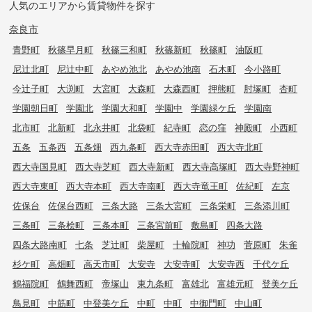
人気のエリアから賃貸物件を探す
奈良市
青野町
秋篠早月町
秋篠三和町
秋篠新町
秋篠町
油阪町
尼辻北町
尼辻中町
あやめ池北
あやめ池南
石木町
今小路町
今辻子町
大渕町
大宮町
大森町
大森西町
押熊町
肘塚町
杏町
学園朝日町
学園北
学園大和町
学園中
学園緑ケ丘
学園南
北市町
北新町
北永井町
北袋町
紀寺町
恋の窪
神殿町
小西町
五条
五条西
五条畑
西九条町
西大寺赤田町
西大寺北町
西大寺国見町
西大寺芝町
西大寺新町
西大寺高塚町
西大寺野神町
西大寺東町
西大寺本町
西大寺南町
西大寺竜王町
佐紀町
左京
佐保台
佐保台西町
三条大路
三条大宮町
三条栄町
三条添川町
三条町
三条桧町
三条本町
三条宮前町
敷島町
四条大路
四条大路南町
七条
芝辻町
柴屋町
十輪院町
神功
菅原町
朱雀
杉ケ町
高畑町
高天市町
大安寺
大安寺町
大安寺西
千代ケ丘
鶴福院町
鶴舞西町
帝塚山
東九条町
富雄北
富雄元町
登美ケ丘
鳥見町
中筋町
中登美ケ丘
中町
中町
中御門町
中山町