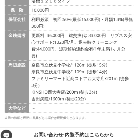
浴槽１２１６タイプ
保 険
10,000円
保証会社
利用必須 初回:50%(最低15,000円)・月額1.3%(最低
300円)
金銭備考
更新料: 36,000円
鍵交換代: 33,000円
リブネス安
心サポート:1320円/月。退去時クリーニング
費:44,000円。短期解約違約金有(1年未満1ヶ月分
要)
周辺施設
奈良市立伏見小学校/1126m (徒歩15分)
奈良市立伏見中学校/1109m (徒歩14分)
ファミリーマート近商ストア西大寺店/201m (徒歩
3分)
KINSHO西大寺店/200m (徒歩3分)
吉田病院/1600m (徒歩20分)
大学など
－
表示の情報と現況に差異がある場合は現況優先となります。
お問い合わせ·内覧予約は
こちらから