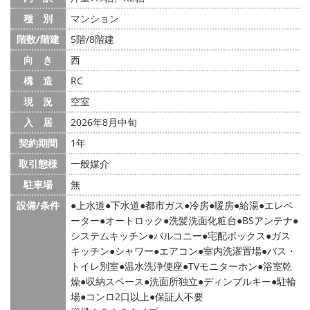
種 別
マンション
階数/階建
5階/8階建
向 き
西
構 造
RC
現 況
空室
入 居
2026年8月中旬
契約期間
1年
取引態様
一般媒介
駐車場
無
設備/条件
上水道
下水道
都市ガス
冷房
暖房
給湯
エレベ
ーター
オートロック
洗髪洗面化粧台
BSアンテナ
システムキッチン
バルコニー
宅配ボックス
ガス
キッチン
シャワー
エアコン
室内洗濯置場
バス・
トイレ別室
温水洗浄便座
TVモニターホン
浴室乾
燥
収納スペース
洗面所独立
ディンプルキー
駐輪
場
コンロ2口以上
保証人不要