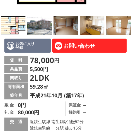
地図から探す
AcePlanner公式ライン
SNS
お気に入り
お問い合わせ
登録
スタッフ紹介
78,000
円
賃 料
リフォーム のことなら！
5,500円
共益費
2LDK
オーナー様へ
間取り
59.28㎡
専有面積
住宅型有料老人 Ｆｌｅｕｒａｇｅ
平成21年10月 (築17年)
築年月
店舗情報·アクセス
0円
－
敷 金
保証金
80,000円
－
礼 金
解約引
会社概要
交 通
近鉄生駒線 南生駒駅 徒歩2分
近鉄生駒線 一分駅 徒歩15分