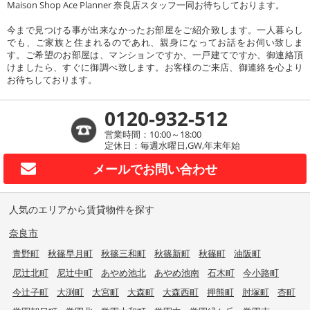
Maison Shop Ace Planner 奈良店スタッフ一同お待ちしております。
今まで見つける事が出来なかったお部屋をご紹介致します。一人暮らし
でも、ご家族と住まれるのであれ、親身になってお話をお伺い致しま
す。ご希望のお部屋は、マンションですか、一戸建てですか、御連絡頂
けましたら、すぐに御調べ致します。お客様のご来店、御連絡を心より
お待ちしております。
0120-932-512
営業時間：10:00～18:00
定休日：毎週水曜日,GW,年末年始
メールで
お問い合わせ
人気のエリアから賃貸物件を探す
奈良市
青野町
秋篠早月町
秋篠三和町
秋篠新町
秋篠町
油阪町
尼辻北町
尼辻中町
あやめ池北
あやめ池南
石木町
今小路町
今辻子町
大渕町
大宮町
大森町
大森西町
押熊町
肘塚町
杏町