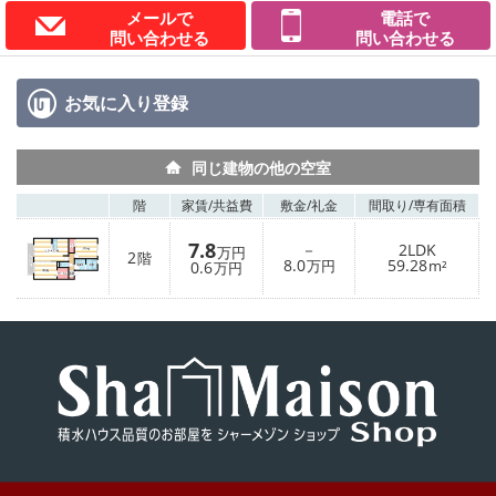
メールで
電話で
問い合わせる
問い合わせる
お気に入り
登録
同じ建物の他の空室
階
家賃/
共益費
敷金/
礼金
間取り/
専有面積
7.8
－
2LDK
万円
2
階
8.0
59.28
0.6
万円
m²
万円