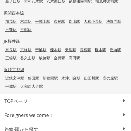
新ノ口駅
大和八木駅
八木西口駅
畝傍御陵前駅
橿原神宮前駅
JR関西本線
加茂駅
木津駅
平城山駅
奈良駅
郡山駅
大和小泉駅
法隆寺駅
王寺駅
三郷駅
JR桜井線
奈良駅
京終駅
帯解駅
櫟本駅
天理駅
長柄駅
柳本駅
巻向駅
三輪駅
香久山駅
畝傍駅
金橋駅
高田駅
近鉄京都線
近鉄宮津駅
狛田駅
新祝園駅
木津川台駅
山田川駅
高の原駅
平城駅
大和西大寺駅
TOPページ
Foreigners welcome！
路線·駅から探す