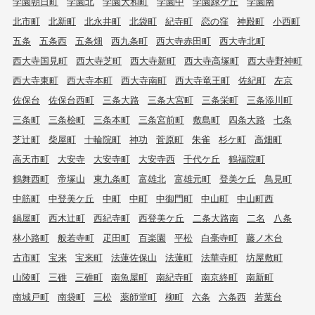
学園朝日町
学園北
学園大和町
学園中
学園緑ケ丘
学園南
北市町
北新町
北永井町
北袋町
紀寺町
恋の窪
神殿町
小西町
五条
五条西
五条畑
西九条町
西大寺赤田町
西大寺北町
西大寺国見町
西大寺芝町
西大寺新町
西大寺高塚町
西大寺野神町
西大寺東町
西大寺本町
西大寺南町
西大寺竜王町
佐紀町
左京
佐保台
佐保台西町
三条大路
三条大宮町
三条栄町
三条添川町
三条町
三条桧町
三条本町
三条宮前町
敷島町
四条大路
七条
芝辻町
柴屋町
十輪院町
神功
菅原町
朱雀
杉ケ町
高畑町
高天市町
大安寺
大安寺町
大安寺西
千代ケ丘
鶴福院町
鶴舞西町
帝塚山
東九条町
富雄北
富雄元町
登美ケ丘
鳥見町
中筋町
中登美ケ丘
中町
中町
中御門町
中山町
中山町西
鍋屋町
西木辻町
西紀寺町
西登美ケ丘
二条大路南
二名
八条
林小路町
般若寺町
疋田町
百楽園
平松
白毫寺町
藤ノ木台
古市町
宝来
宝来町
法蓮佐保山
法蓮町
法華寺町
坊屋敷町
山陵町
三碓
三碓町
南魚屋町
南紀寺町
南京終町
南新町
南城戸町
南袋町
三松
薬師堂町
柳町
六条
六条西
若葉台