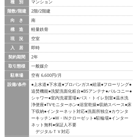
種 別
マンション
階数/階建
2階/2階建
向 き
南
構 造
軽量鉄骨
現 況
空室
入 居
即時
契約期間
2年
取引態様
一般媒介
駐車場
空有 6,600円/月
設備/条件
上水道
下水道
プロパンガス
給湯
フローリング
追焚機能
洗髪洗面化粧台
BSアンテナ
バルコニー
シャワー
室内洗濯置場
バス・トイレ別室
温水洗
浄便座
TVモニターホン
浴室乾燥
収納スペース
床
下収納
インターネット対応
洗面所独立
カウンタ
ーキッチン
W・INクローゼット
駐輪場
インター
ネット無料
保証人不要
デジタルＴＶ対応