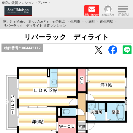
×
奈良の賃貸マンション・アパート
問い合わせ
お気に入り
TOPページ
家、Sha Maison Shop Ace Planner奈良店
生駒市
小瀬町
南生駒駅
リバーラック ディライト 賃貸マンション
Foreigners welcome！
リバーラック ディライト
物件番号/
1064445112
店長のおすすめ物件
おすすめ Sha Maison 特集
積水ハウス Sha Maison 特集 (奈良北部、木津川
市)
積水ハウス Sha Maison 特集 (奈良南部)
路線·駅から探す
地域から探す