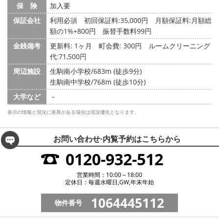
保 険
加入要
保証会社
利用必須 初回保証料:35,000円 月額保証料:月額総
額の1%+800円 振替手数料99円
金銭備考
更新料: 1ヶ月
町会費: 300円
ルームクリーニング
代:71,500円
周辺施設
生駒南小学校/683m (徒歩9分)
生駒南中学校/768m (徒歩10分)
大学など
－
表示の情報と現況に差異がある場合は現況優先となります。
お問い合わせ·内覧予約は
こちらから
0120-932-512
営業時間：10:00～18:00
定休日：毎週水曜日,GW,年末年始
1064445112
物件番号