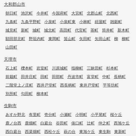
大和郡山市
朝日町
池沢町
今井町
今国府町
大宮町
北郡山町
北西町
九条町
九条平野町
小泉町
小泉町東
小林町
紺屋町
雑穀町
城見町
新町
城町
城北町
高田町
代官町
茶町
筒井町
新木町
額田部北町
野垣内町
東岡町
箕山町
矢田町
矢田山町
柳
柳町
山田町
天理市
石上町
櫟本町
岩室町
川原城町
指柳町
三昧田町
杉本町
前栽町
田井庄町
田町
田部町
丹波市町
富堂町
中町
長柄町
二階堂上ノ庄町
西井戸堂町
西長柄町
東井戸堂町
平等坊町
別所町
勾田町
柳本町
生駒市
あすか野北
有里町
壱分町
小瀬町
小明町
小平尾町
桜ケ丘
鹿ノ台西
鹿畑町
白庭台
谷田町
俵口町
辻町
仲之町
西旭ケ丘
西白庭台
西菜畑町
西松ケ丘
萩の台
東旭ケ丘
東生駒
東新町