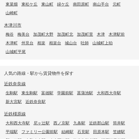
東菜畑
東松ケ丘
東山町
緑ケ丘
南田原町
南山手台
元町
山崎町
木津川市
梅谷
梅美台
加茂町大野
加茂町北
加茂町里
木津
木津駅前
木津町
州見台
相楽
相楽台
城山台
吐師
山城町上狛
山城町平尾
人気の路線・駅から賃貸物件を探す
近鉄奈良線
生駒駅
東生駒駅
富雄駅
学園前駅
菖蒲池駅
大和西大寺駅
新大宮駅
近鉄奈良駅
近鉄橿原線
大和西大寺駅
尼ヶ辻駅
西ノ京駅
九条駅
近鉄郡山駅
筒井駅
平端駅
ファミリー公園前駅
結崎駅
石見駅
田原本駅
笠縫駅