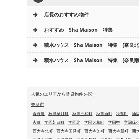
店長のおすすめ物件
おすすめ Sha Maison 特集
積水ハウス Sha Maison 特集 (奈良
積水ハウス Sha Maison 特集 (奈良南
人気のエリアから賃貸物件を探す
奈良市
青野町
秋篠早月町
秋篠三和町
秋篠新町
秋篠町
油
杏町
学園朝日町
学園北
学園大和町
学園中
学園緑
西大寺北町
西大寺国見町
西大寺芝町
西大寺新町
西