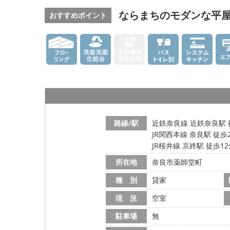
ならまちのモダンな平
おすすめポイント
路線/駅
近鉄奈良線 近鉄奈良駅 
JR関西本線 奈良駅 徒歩
JR桜井線 京終駅 徒歩1
所在地
奈良市薬師堂町
種 別
貸家
現 況
空室
駐車場
無