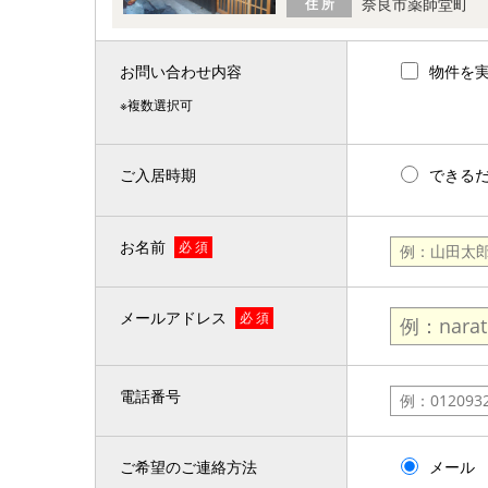
奈良市薬師堂町
住 所
お問い合わせ内容
物件を
※複数選択可
ご入居時期
できる
お名前
必 須
メールアドレス
必 須
電話番号
ご希望のご連絡方法
メール