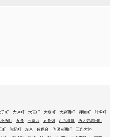
辻子町
大渕町
大宮町
大森町
大森西町
押熊町
肘塚町
小西町
五条
五条西
五条畑
西九条町
西大寺赤田町
王町
佐紀町
左京
佐保台
佐保台西町
三条大路