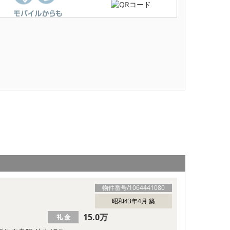
物件番号/
1064441080
昭和43年4月 築
15.0万
礼 金