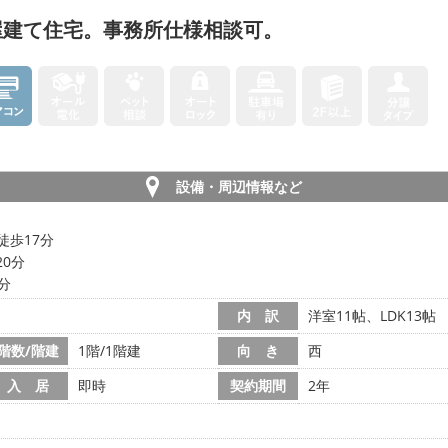
屋建て住宅。事務所仕様相談可。
設備・周辺情報など
徒歩17分
20分
2分
内 訳
洋室11帖、LDK13帖
階数/階建
1階/1階建
向 き
西
入 居
即時
契約期間
2年