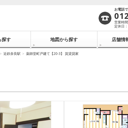
お電話
01
営業時間：
定休日：
ら探す
地図から探す
店舗情
近鉄奈良駅
薬師堂町戸建て【20-3】 賃貸貸家