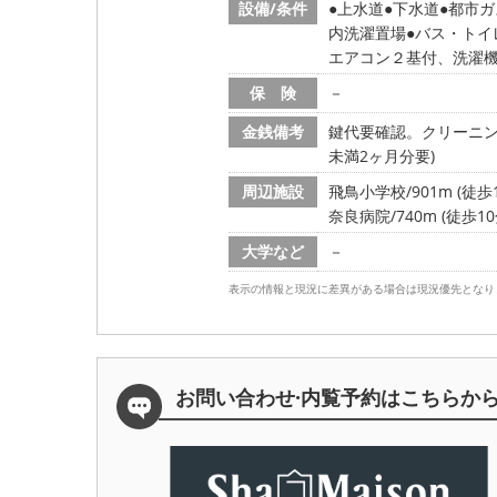
設備/条件
上水道
下水道
都市ガ
内洗濯置場
バス・トイ
エアコン２基付、洗濯
保 険
－
金銭備考
鍵代要確認。クリーニング費
未満2ヶ月分要)
周辺施設
飛鳥小学校/901m (徒歩1
奈良病院/740m (徒歩10
大学など
－
表示の情報と現況に差異がある場合は現況優先となり
お問い合わせ·内覧予約は
こちらか