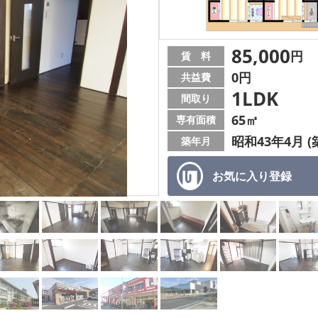
85,000
円
賃 料
0円
共益費
1LDK
間取り
65㎡
専有面積
昭和43年4月 (
築年月
お気に入り
登録