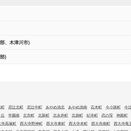
北部、木津川市)
部)
阪町
尼辻北町
尼辻中町
あやめ池北
あやめ池南
石木町
今小路町
今
ケ丘
学園南
北市町
北新町
北永井町
北袋町
紀寺町
恋の窪
神殿町
大寺高塚町
西大寺野神町
西大寺東町
西大寺本町
西大寺南町
西大寺竜