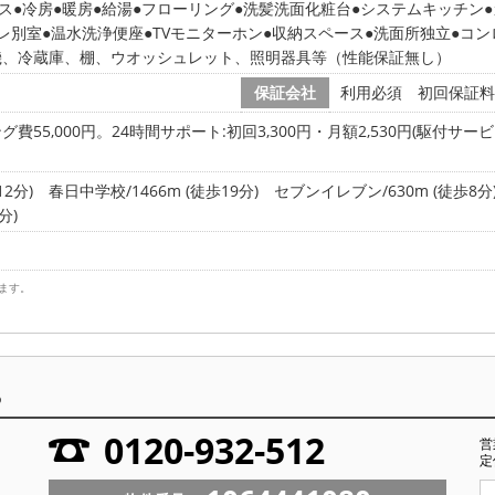
ス
冷房
暖房
給湯
フローリング
洗髪洗面化粧台
システムキッチン
レ別室
温水洗浄便座
TVモニターホン
収納スペース
洗面所独立
コン
機、冷蔵庫、棚、ウオッシュレット、照明器具等（性能保証無し）
保証会社
利用必須 初回保証料:
55,000円。24時間サポート:初回3,300円・月額2,530円(駆付サ
2分)
春日中学校/1466m (徒歩19分)
セブンイレブン/630m (徒歩8分
分)
ます。
ら
0120-932-512
営
定