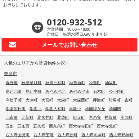
お待ちしております。
0120-932-512
営業時間：10:00～18:00
定休日：毎週水曜日,GW,年末年始
メールで
お問い合わせ
人気のエリアから賃貸物件を探す
奈良市
青野町
秋篠早月町
秋篠三和町
秋篠新町
秋篠町
油阪町
尼辻北町
尼辻中町
あやめ池北
あやめ池南
石木町
今小路町
今辻子町
大渕町
大宮町
大森町
大森西町
押熊町
肘塚町
杏町
学園朝日町
学園北
学園大和町
学園中
学園緑ケ丘
学園南
北市町
北新町
北永井町
北袋町
紀寺町
恋の窪
神殿町
小西町
五条
五条西
五条畑
西九条町
西大寺赤田町
西大寺北町
西大寺国見町
西大寺芝町
西大寺新町
西大寺高塚町
西大寺野神町