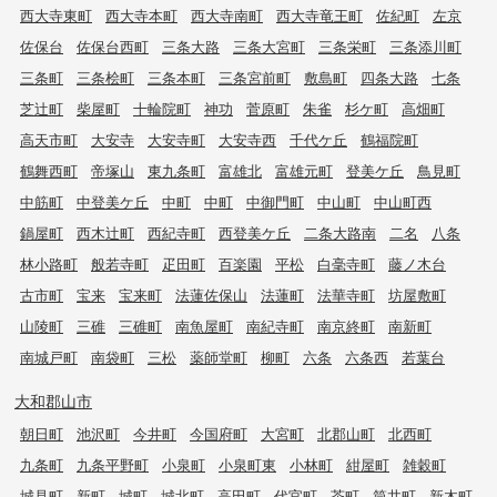
西大寺東町
西大寺本町
西大寺南町
西大寺竜王町
佐紀町
左京
佐保台
佐保台西町
三条大路
三条大宮町
三条栄町
三条添川町
三条町
三条桧町
三条本町
三条宮前町
敷島町
四条大路
七条
芝辻町
柴屋町
十輪院町
神功
菅原町
朱雀
杉ケ町
高畑町
高天市町
大安寺
大安寺町
大安寺西
千代ケ丘
鶴福院町
鶴舞西町
帝塚山
東九条町
富雄北
富雄元町
登美ケ丘
鳥見町
中筋町
中登美ケ丘
中町
中町
中御門町
中山町
中山町西
鍋屋町
西木辻町
西紀寺町
西登美ケ丘
二条大路南
二名
八条
林小路町
般若寺町
疋田町
百楽園
平松
白毫寺町
藤ノ木台
古市町
宝来
宝来町
法蓮佐保山
法蓮町
法華寺町
坊屋敷町
山陵町
三碓
三碓町
南魚屋町
南紀寺町
南京終町
南新町
南城戸町
南袋町
三松
薬師堂町
柳町
六条
六条西
若葉台
大和郡山市
朝日町
池沢町
今井町
今国府町
大宮町
北郡山町
北西町
九条町
九条平野町
小泉町
小泉町東
小林町
紺屋町
雑穀町
城見町
新町
城町
城北町
高田町
代官町
茶町
筒井町
新木町