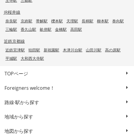
王寺駅
三郷駅
JR桜井線
奈良駅
京終駅
帯解駅
櫟本駅
天理駅
長柄駅
柳本駅
巻向駅
三輪駅
香久山駅
畝傍駅
金橋駅
高田駅
近鉄京都線
近鉄宮津駅
狛田駅
新祝園駅
木津川台駅
山田川駅
高の原駅
平城駅
大和西大寺駅
TOPページ
Foreigners welcome！
路線·駅から探す
地域から探す
地図から探す