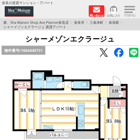
×
奈良の賃貸マンション・アパート
問い合わせ
お気に入り
TOPページ
家、Sha Maison Shop Ace Planner奈良店
奈良市
三条本町
奈良駅
シャーメゾンエクラージュ 賃貸アパート
Foreigners welcome！
シャーメゾンエクラージュ
物件番号/
1064440731
店長のおすすめ物件
おすすめ Sha Maison 特集
積水ハウス Sha Maison 特集 (奈良北部、木津川
市)
積水ハウス Sha Maison 特集 (奈良南部)
路線·駅から探す
地域から探す