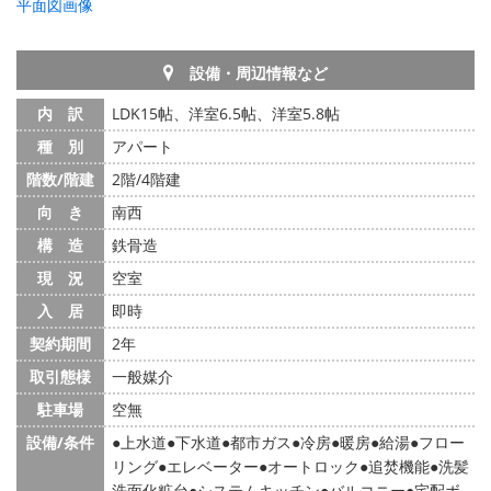
平面図画像
設備・周辺情報など
内 訳
LDK15帖、洋室6.5帖、洋室5.8帖
種 別
アパート
階数/階建
2階/4階建
向 き
南西
構 造
鉄骨造
現 況
空室
入 居
即時
契約期間
2年
取引態様
一般媒介
駐車場
空無
設備/条件
上水道
下水道
都市ガス
冷房
暖房
給湯
フロー
リング
エレベーター
オートロック
追焚機能
洗髪
洗面化粧台
システムキッチン
バルコニー
宅配ボ