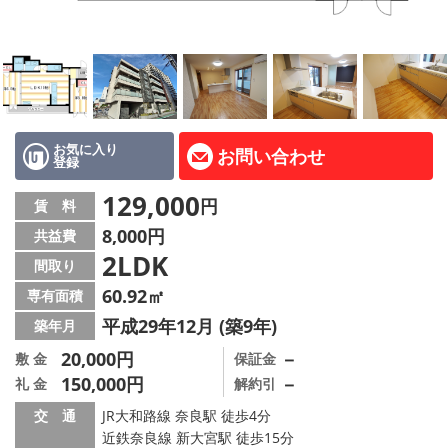
地図から探す
AcePlanner公式ライン
SNS
お気に入り
お問い合わせ
登録
スタッフ紹介
129,000
円
賃 料
リフォーム のことなら！
8,000円
共益費
2LDK
オーナー様へ
間取り
60.92㎡
専有面積
住宅型有料老人 Ｆｌｅｕｒａｇｅ
平成29年12月 (築9年)
築年月
店舗情報·アクセス
20,000円
－
敷 金
保証金
150,000円
－
礼 金
解約引
会社概要
交 通
JR大和路線 奈良駅 徒歩4分
近鉄奈良線 新大宮駅 徒歩15分