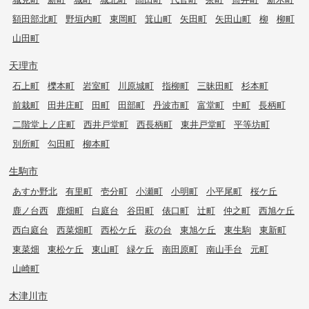
額田部北町
野垣内町
東岡町
箕山町
矢田町
矢田山町
柳
柳町
山田町
天理市
石上町
櫟本町
岩室町
川原城町
指柳町
三昧田町
杉本町
前栽町
田井庄町
田町
田部町
丹波市町
富堂町
中町
長柄町
二階堂上ノ庄町
西井戸堂町
西長柄町
東井戸堂町
平等坊町
別所町
勾田町
柳本町
生駒市
あすか野北
有里町
壱分町
小瀬町
小明町
小平尾町
桜ケ丘
鹿ノ台西
鹿畑町
白庭台
谷田町
俵口町
辻町
仲之町
西旭ケ丘
西白庭台
西菜畑町
西松ケ丘
萩の台
東旭ケ丘
東生駒
東新町
東菜畑
東松ケ丘
東山町
緑ケ丘
南田原町
南山手台
元町
山崎町
木津川市