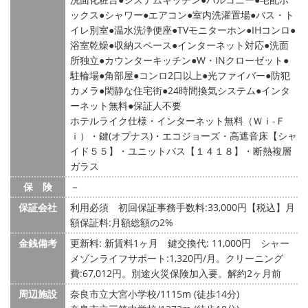
ックス
シャワー
エアコン
室内洗濯置場
バス・ト
イレ別室
温水洗浄便座
TVモニターホン
IHコンロ
浴室乾燥
収納スペース
インターネット対応
洗面
所独立
カウンターキッチン
W・INクローゼット
駐輪場
角部屋
コンロ2口以上
光ファイバー
防犯
カメラ
閑静な住宅街
24時間換気システム
インタ
ーネット無料
保証人不要
ホテルライク仕様・インターネット無料（Ｗｉ-Ｆ
ｉ）・鍵(オプナス)・エコジョーズ・高遮音床【シャ
イド５５】・ユニットバス【１４１８】・断熱複層
ガラス
保 険
－
保証会社
利用必須 初回保証事務手数料:33,000円【税込】月
額保証料:月額総額の2%
金銭備考
更新料: 新賃料1ヶ月
鍵交換代: 11,000円
シャー
メゾンライフサポート:1,320円/月。クリーニング
費:67,012円。別途火災保険加入要。解約2ヶ月前
周辺施設
奈良市立大宮小学校/1115m (徒歩14分)