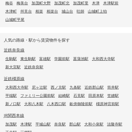
梅谷
梅美台
加茂町大野
加茂町北
加茂町里
木津
木津駅前
木津町
州見台
相楽
相楽台
城山台
吐師
山城町上狛
山城町平尾
人気の路線・駅から賃貸物件を探す
近鉄奈良線
生駒駅
東生駒駅
富雄駅
学園前駅
菖蒲池駅
大和西大寺駅
新大宮駅
近鉄奈良駅
近鉄橿原線
大和西大寺駅
尼ヶ辻駅
西ノ京駅
九条駅
近鉄郡山駅
筒井駅
平端駅
ファミリー公園前駅
結崎駅
石見駅
田原本駅
笠縫駅
新ノ口駅
大和八木駅
八木西口駅
畝傍御陵前駅
橿原神宮前駅
JR関西本線
加茂駅
木津駅
平城山駅
奈良駅
郡山駅
大和小泉駅
法隆寺駅