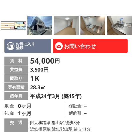
地図から探す
AcePlanner公式ライン
SNS
お気に入り
お問い合わせ
登録
スタッフ紹介
54,000
円
賃 料
リフォーム のことなら！
3,500円
共益費
1K
オーナー様へ
間取り
28.3㎡
専有面積
住宅型有料老人 Ｆｌｅｕｒａｇｅ
平成24年3月 (築15年)
築年月
店舗情報·アクセス
0ヶ月
－
敷 金
保証金
1ヶ月
－
礼 金
解約引
会社概要
交 通
JR大和路線 郡山駅 徒歩8分
近鉄橿原線 近鉄郡山駅 徒歩11分