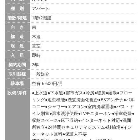
種 別
アパート
階数/階建
1階/2階建
向 き
南
構 造
木造
現 況
空室
入 居
即時
契約期間
2年
取引態様
一般媒介
駐車場
空有 6,600円/月
設備/条件
上水道
下水道
都市ガス
冷房
暖房
給湯
フロー
リング
追焚機能
洗髪洗面化粧台
BSアンテナ
バル
コニー
シャワー
エアコン
室内洗濯置場
バス・ト
イレ別室
温水洗浄便座
TVモニターホン
浴室乾燥
収納スペース
床下収納
インターネット対応
洗面
所独立
24時間セキュリティシステム
駐輪場
イン
ターネット無料
保証人不要