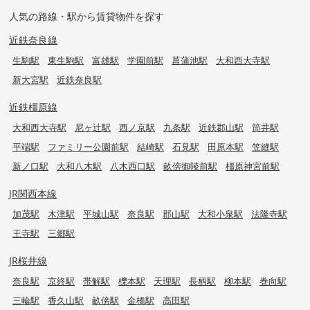
人気の路線・駅から賃貸物件を探す
近鉄奈良線
生駒駅
東生駒駅
富雄駅
学園前駅
菖蒲池駅
大和西大寺駅
新大宮駅
近鉄奈良駅
近鉄橿原線
大和西大寺駅
尼ヶ辻駅
西ノ京駅
九条駅
近鉄郡山駅
筒井駅
平端駅
ファミリー公園前駅
結崎駅
石見駅
田原本駅
笠縫駅
新ノ口駅
大和八木駅
八木西口駅
畝傍御陵前駅
橿原神宮前駅
JR関西本線
加茂駅
木津駅
平城山駅
奈良駅
郡山駅
大和小泉駅
法隆寺駅
王寺駅
三郷駅
JR桜井線
奈良駅
京終駅
帯解駅
櫟本駅
天理駅
長柄駅
柳本駅
巻向駅
三輪駅
香久山駅
畝傍駅
金橋駅
高田駅