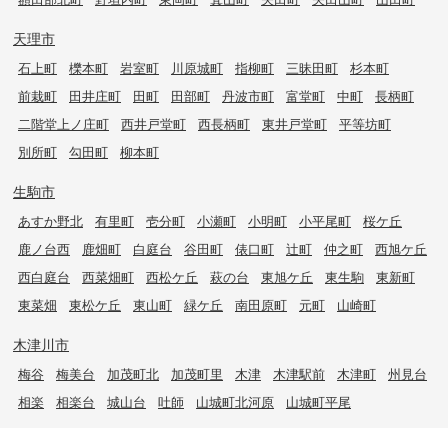
天理市
石上町
櫟本町
岩室町
川原城町
指柳町
三昧田町
杉本町
前栽町
田井庄町
田町
田部町
丹波市町
富堂町
中町
長柄町
二階堂上ノ庄町
西井戸堂町
西長柄町
東井戸堂町
平等坊町
別所町
勾田町
柳本町
生駒市
あすか野北
有里町
壱分町
小瀬町
小明町
小平尾町
桜ケ丘
鹿ノ台西
鹿畑町
白庭台
谷田町
俵口町
辻町
仲之町
西旭ケ丘
西白庭台
西菜畑町
西松ケ丘
萩の台
東旭ケ丘
東生駒
東新町
東菜畑
東松ケ丘
東山町
緑ケ丘
南田原町
元町
山崎町
木津川市
梅谷
梅美台
加茂町北
加茂町里
木津
木津駅前
木津町
州見台
相楽
相楽台
城山台
吐師
山城町北河原
山城町平尾