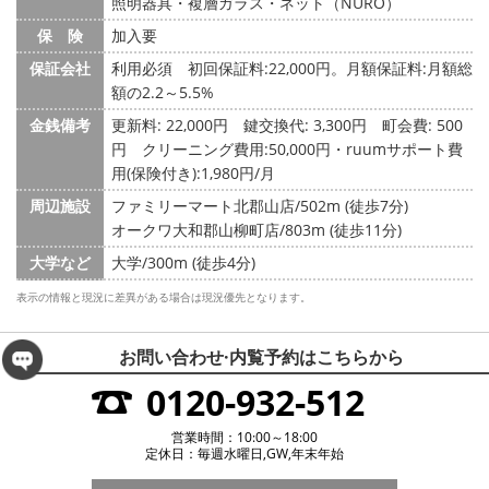
照明器具・複層ガラス・ネット（NURO）
保 険
加入要
保証会社
利用必須 初回保証料:22,000円。月額保証料:月額総
額の2.2～5.5%
金銭備考
更新料: 22,000円
鍵交換代: 3,300円
町会費: 500
円
クリーニング費用:50,000円・ruumサポート費
用(保険付き):1,980円/月
周辺施設
ファミリーマート北郡山店/502m (徒歩7分)
オークワ大和郡山柳町店/803m (徒歩11分)
大学など
大学/300m (徒歩4分)
表示の情報と現況に差異がある場合は現況優先となります。
お問い合わせ·内覧予約は
こちらから
0120-932-512
営業時間：10:00～18:00
定休日：毎週水曜日,GW,年末年始