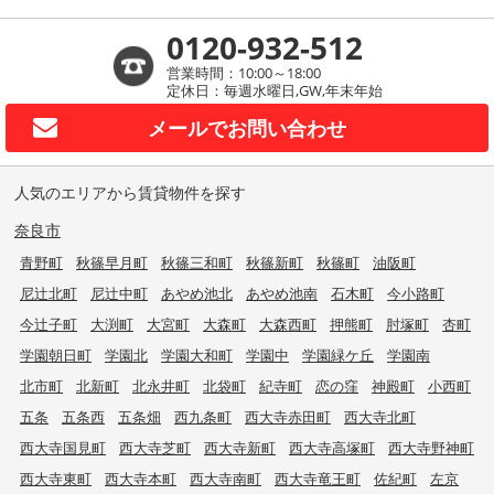
0120-932-512
営業時間：10:00～18:00
定休日：毎週水曜日,GW,年末年始
メールで
お問い合わせ
人気のエリアから賃貸物件を探す
奈良市
青野町
秋篠早月町
秋篠三和町
秋篠新町
秋篠町
油阪町
尼辻北町
尼辻中町
あやめ池北
あやめ池南
石木町
今小路町
今辻子町
大渕町
大宮町
大森町
大森西町
押熊町
肘塚町
杏町
学園朝日町
学園北
学園大和町
学園中
学園緑ケ丘
学園南
北市町
北新町
北永井町
北袋町
紀寺町
恋の窪
神殿町
小西町
五条
五条西
五条畑
西九条町
西大寺赤田町
西大寺北町
西大寺国見町
西大寺芝町
西大寺新町
西大寺高塚町
西大寺野神町
西大寺東町
西大寺本町
西大寺南町
西大寺竜王町
佐紀町
左京