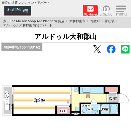
×
奈良の賃貸マンション・アパート
問い合わせ
お気に入り
TOPページ
家、Sha Maison Shop Ace Planner奈良店
大和郡山市
雑穀町
郡山駅
アルドゥル大和郡山 賃貸アパート
Foreigners welcome！
アルドゥル大和郡山
物件番号/
1064433162
店長のおすすめ物件
おすすめ Sha Maison 特集
積水ハウス Sha Maison 特集 (奈良北部、木津川
市)
積水ハウス Sha Maison 特集 (奈良南部)
路線·駅から探す
地域から探す