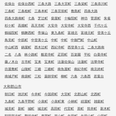
佐保台
佐保台西町
三条大路
三条大宮町
三条栄町
三条添川町
三条町
三条桧町
三条本町
三条宮前町
敷島町
四条大路
四条大路南町
七条
芝辻町
柴屋町
十輪院町
神功
菅原町
朱雀
杉ケ町
高畑町
高天市町
大安寺
大安寺町
大安寺西
千代ケ丘
鶴福院町
鶴舞西町
帝塚山
東九条町
富雄北
富雄元町
登美ケ丘
鳥見町
中筋町
中登美ケ丘
中町
中町
中御門町
中山町
中山町西
鍋屋町
西木辻町
西紀寺町
西登美ケ丘
二条大路南
二名
八条
林小路町
般若寺町
疋田町
百楽園
平松
白毫寺町
藤ノ木台
古市町
宝来
宝来町
法蓮佐保山
法蓮町
法華寺町
坊屋敷町
山陵町
三碓
三碓町
南魚屋町
南紀寺町
南京終町
南城戸町
南袋町
三松
薬師堂町
柳町
六条
六条西
若葉台
大和郡山市
朝日町
池沢町
今井町
今国府町
大宮町
北郡山町
北西町
九条町
九条平野町
小泉町
小泉町東
小林町
紺屋町
雑穀町
城見町
新町
城町
城北町
高田町
代官町
茶町
筒井町
新木町
額田部北町
野垣内町
東岡町
箕山町
矢田町
矢田山町
山田町