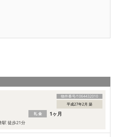
物件番号/
1064432010
平成27年2月 築
1ヶ月
礼 金
終駅 徒歩21分