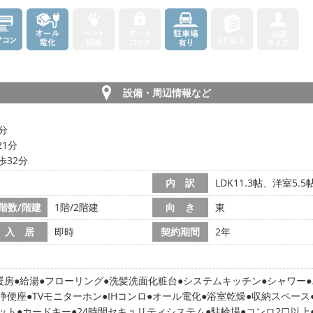
設備・周辺情報など
1分
21分
歩32分
内 訳
LDK11.3帖、洋室5.5
階数/階建
1階/2階建
向 き
東
入 居
即時
契約期間
2年
暖房
給湯
フローリング
洗髪洗面化粧台
システムキッチン
シャワー
浄便座
TVモニターホン
IHコンロ
オール電化
浴室乾燥
収納スペース
ット
カードキー
24時間セキュリティシステム
駐輪場
コンロ2口以上