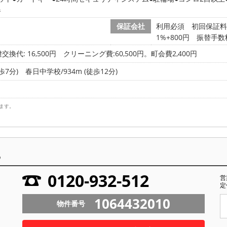
器
保証会社
利用必須 初回保証料:
1%+800円 振替手数
交換代: 16,500円
クリーニング費:60,500円。町会費2,400円
歩7分)
春日中学校/934m (徒歩12分)
ます。
ら
0120-932-512
営
定
1064432010
物件番号