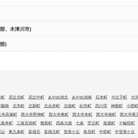
北部、木津川市)
部)
阪町
尼辻北町
尼辻中町
あやめ池北
あやめ池南
石木町
今辻子町
大
学園南
北市町
北新町
北永井町
北袋町
紀寺町
恋の窪
神殿町
小西
大寺高塚町
西大寺野神町
西大寺東町
西大寺本町
西大寺南町
西大寺竜
三条本町
三条宮前町
敷島町
四条大路
七条
芝辻町
柴屋町
十輪院町
塚山
東九条町
富雄北
富雄元町
登美ケ丘
鳥見町
中筋町
中登美ケ丘