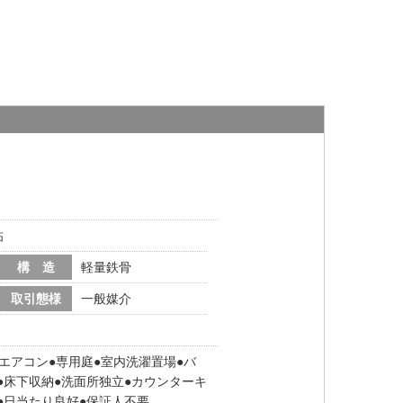
帖
構 造
軽量鉄骨
取引態様
一般媒介
エアコン
専用庭
室内洗濯置場
バ
床下収納
洗面所独立
カウンターキ
日当たり良好
保証人不要