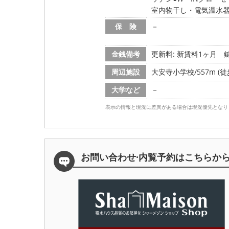
室内物干し・電気温水
保 険
－
金銭備考
更新料: 新賃料1ヶ月
鍵
周辺施設
大安寺小学校/557m (徒
大学など
－
表示の情報と現況に差異がある場合は現況優先となり
お問い合わせ·内覧予約は
こちらか