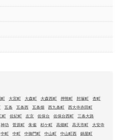
渕町
大宮町
大森町
大森西町
押熊町
肘塚町
杏町
町
五条
五条西
五条畑
西九条町
西大寺赤田町
王町
佐紀町
左京
佐保台
佐保台西町
三条大路
神功
菅原町
朱雀
杉ケ町
高畑町
高天市町
大安寺
中町
中町
中御門町
中山町
中山町西
鍋屋町