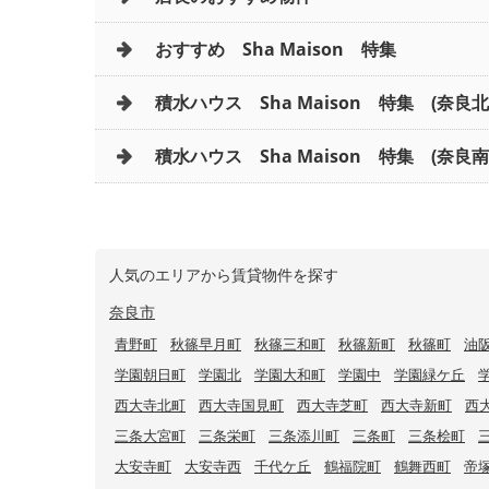
おすすめ Sha Maison 特集
積水ハウス Sha Maison 特集 (奈良
積水ハウス Sha Maison 特集 (奈良南
人気のエリアから賃貸物件を探す
奈良市
青野町
秋篠早月町
秋篠三和町
秋篠新町
秋篠町
油
学園朝日町
学園北
学園大和町
学園中
学園緑ケ丘
西大寺北町
西大寺国見町
西大寺芝町
西大寺新町
西
三条大宮町
三条栄町
三条添川町
三条町
三条桧町
大安寺町
大安寺西
千代ケ丘
鶴福院町
鶴舞西町
帝