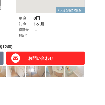
大きな地図で見る
0円
敷 金
1ヶ月
礼 金
－
保証金
－
解約引
築12年)
お問い合わせ