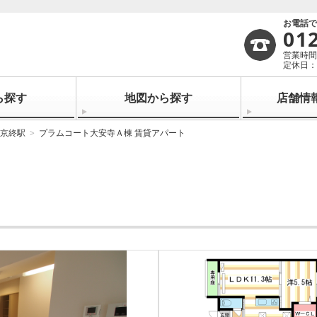
お電話
01
営業時間：
定休日：
ら探す
地図から探す
店舗情
京終駅
プラムコート大安寺Ａ棟 賃貸アパート