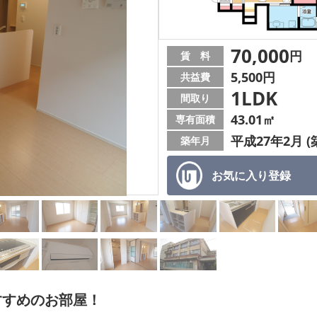
70,000
円
賃 料
5,500円
共益費
1LDK
間取り
43.01㎡
専有面積
平成27年2月 (
築年月
お気に入り
登録
すすめのお部屋！