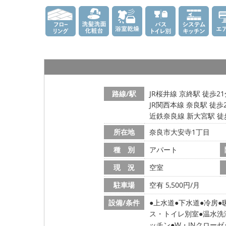
路線/駅
JR桜井線 京終駅 徒歩2
JR関西本線 奈良駅 徒歩
近鉄奈良線 新大宮駅 徒
所在地
奈良市大安寺1丁目
種 別
アパート
現 況
空室
駐車場
空有 5,500円/月
設備/条件
上水道
下水道
冷房
ス・トイレ別室
温水洗
ッチン
W・INクローゼ